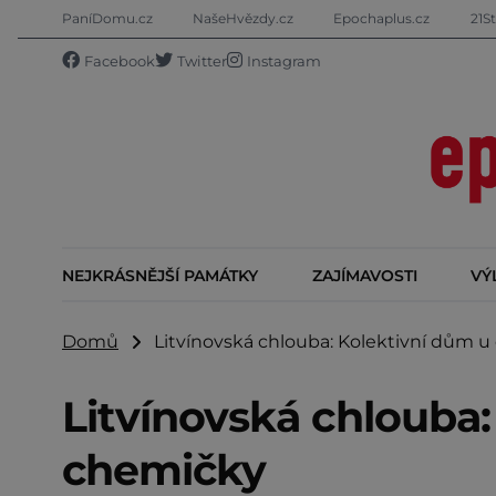
PaníDomu.cz
NašeHvězdy.cz
Epochaplus.cz
21St
Facebook
Twitter
Instagram
NEJKRÁSNĚJŠÍ PAMÁTKY
ZAJÍMAVOSTI
VÝ
Domů
Litvínovská chlouba: Kolektivní dům u
Litvínovská chlouba:
chemičky