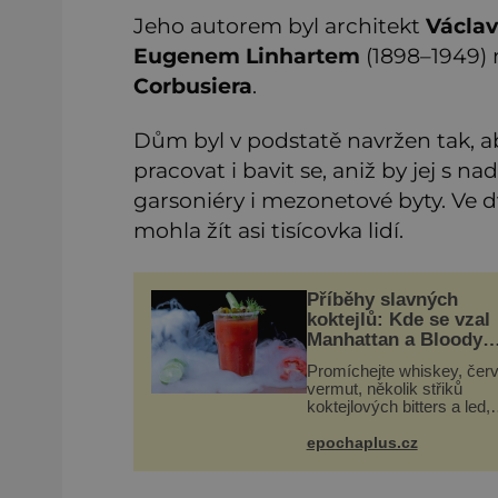
Jeho autorem byl architekt
Václav
Eugenem Linhartem
(1898–1949) 
Corbusiera
.
Dům byl v podstatě navržen tak, ab
pracovat i bavit se, aniž by jej s 
garsoniéry i mezonetové byty. Ve d
mohla žít asi tisícovka lidí.
Příběhy slavných
koktejlů: Kde se vzal
Manhattan a Bloody
Mary?
Promíchejte whiskey, čer
vermut, několik střiků
koktejlových bitters a led,
sceďte, ozdobte koktejlov
třešinkou a tadá… Manhat
epochaplus.cz
tu! A pokud to má být skutečně
on, dejte si pozor, ať míst