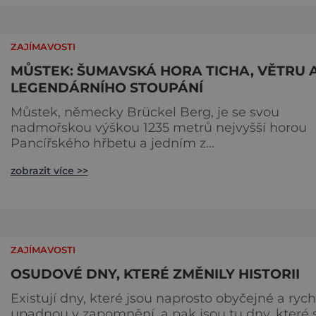
vlastního úspě
ZAJÍMAVOSTI
MŮSTEK: ŠUMAVSKÁ HORA TICHA, VĚTRU 
LEGENDÁRNÍHO STOUPÁNÍ
Můstek, německy Brückel Berg, je se svou
nadmořskou výškou 1235 metrů nejvyšší horou
Pancířského hřbetu a jedním z
nejcharakterističtějších vrcholů západní Šumavy
zobrazit více >>
Přestože nestojí v centru hlavních turistických
proudů jako Velký Javor či Poledník, právě v to
spočívá jeho síla. Můstek si dodnes uchovává
syrový horský charakter, klid a zvláštní atmosfér
šumavských hřebenů, kde se střídá hustý les
ZAJÍMAVOSTI
OSUDOVÉ DNY, KTERÉ ZMĚNILY HISTORII
Existují dny, které jsou naprosto obyčejné a rych
upadnou v zapomnění, a pak jsou tu dny, které 