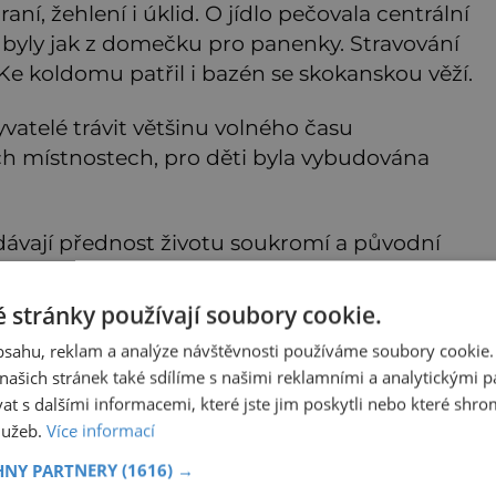
aní, žehlení i úklid. O jídlo pečovala centrální
byly jak z domečku pro panenky. Stravování
 Ke koldomu patřil i bazén se skokanskou věží.
vatelé trávit většinu volného času
h místnostech, pro děti byla vybudována
 dávají přednost životu soukromí a původní
 se vytratila. Dnes funguje jako běžný bytový
 v Olomouci.
 stránky používají soubory cookie.
obsahu, reklam a analýze návštěvnosti používáme soubory cookie.
ašich stránek také sdílíme s našimi reklamními a analytickými par
 s dalšími informacemi, které jste jim poskytli nebo které shro
služeb.
Více informací
HNY PARTNERY
(1616) →