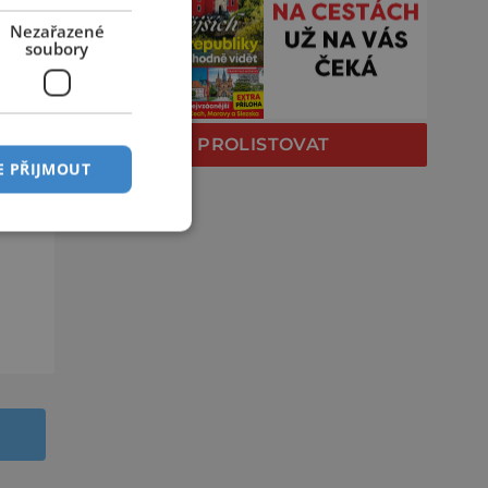
Nezařazené
soubory
PROLISTOVAT
E PŘIJMOUT