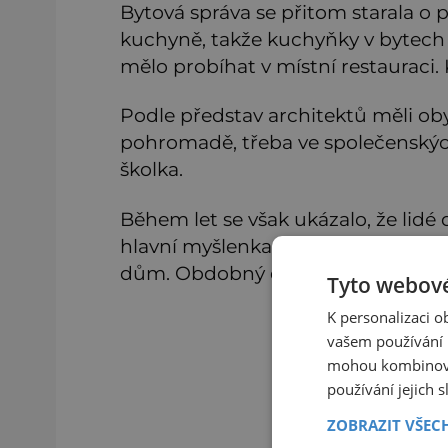
Bytová správa se přitom starala o pr
kuchyně, takže kuchyňky v bytech 
mělo probíhat v místní restauraci.
Podle představ architektů měli oby
pohromadě, třeba ve společenskýc
školka.
Během let se však ukázalo, že lidé
hlavní myšlenka Kolektivního domu
dům. Obdobný dům byl postaven i
Tyto webové
K personalizaci 
vašem používání n
mohou kombinovat
používání jejich 
ZOBRAZIT VŠEC