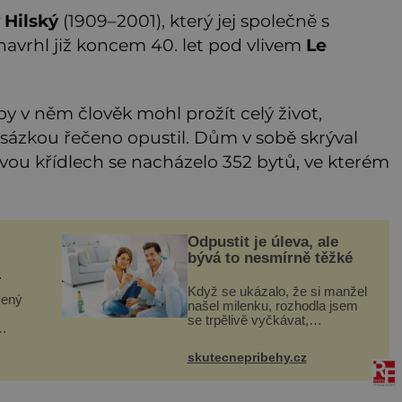
 Hilský
(1909–2001), který jej společně s
navrhl již koncem 40. let pod vlivem
Le
y v něm člověk mohl prožít celý život,
nadsázkou řečeno opustil. Dům v sobě skrýval
vou křídlech se nacházelo 352 bytů, ve kterém
Odpustit je úleva, ale
bývá to nesmírně těžké
Když se ukázalo, že si manžel
vený
našel milenku, rozhodla jsem
se trpělivě vyčkávat,
přesvědčena, že se dříve či
ou
později vrátí k rodině. Možná je
tan je
skutecnepribehy.cz
to jedna z nejtěžších věcí na
světě. Ale každý, kdo s tím
o