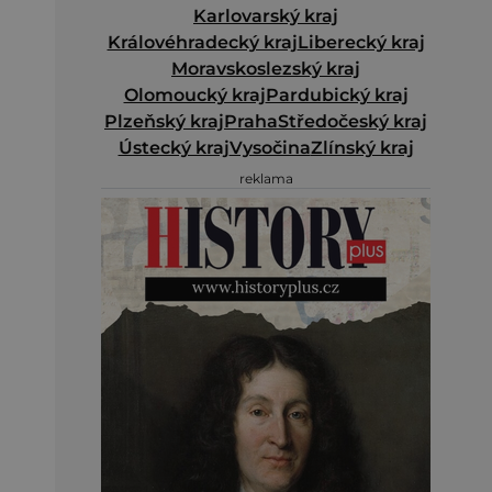
Karlovarský kraj
Královéhradecký kraj
Liberecký kraj
Moravskoslezský kraj
Olomoucký kraj
Pardubický kraj
Plzeňský kraj
Praha
Středočeský kraj
Ústecký kraj
Vysočina
Zlínský kraj
reklama