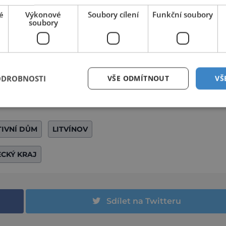
é
Výkonové
Soubory cílení
Funkční soubory
soubory
ODROBNOSTI
VŠE ODMÍTNOUT
VŠ
TIVNÍ DŮM
LITVÍNOV
ECKÝ KRAJ
Sdílet na Twitteru