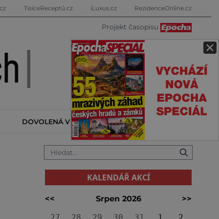
cz
TisíceReceptů.cz
iLuxus.cz
RezidenceOnline.cz
Projekt časopisu
×
DOVOLENÁ V ZAHRANIČÍ
KALENDÁŘ AKCÍ
KALENDÁŘ AKCÍ
<<
Srpen 2026
>>
27
28
29
30
31
1
2