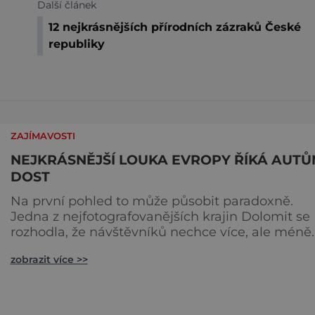
Další článek
12 nejkrásnějších přírodních zázraků České
republiky
ZAJÍMAVOSTI
NEJKRÁSNĚJŠÍ LOUKA EVROPY ŘÍKÁ AUT
DOST
Na první pohled to může působit paradoxně.
Jedna z nejfotografovanějších krajin Dolomit se
rozhodla, že návštěvníků nechce více, ale méně.
Alpe di Siusi, největší vysokohorská louka v Evro
zobrazit více >>
zavádí od léta 2026 nová pravidla příjezdu, která
mají jediný cíl – zachovat místo, kvůli němuž s
lidé přijíždějí. Nejde o boj proti turistům. Jde o
ochranu krajiny, která už nechce být obětí