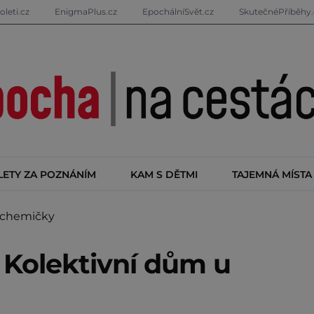
oleti.cz
EnigmaPlus.cz
EpochálníSvět.cz
SkutečnéPříběhy.
LETY ZA POZNÁNÍM
KAM S DĚTMI
TAJEMNÁ MÍSTA
 chemičky
 Kolektivní dům u