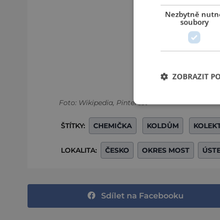
Nezbytně nutn
soubory
ZOBRAZIT P
Foto: Wikipedia, Pinterest
ŠTÍTKY:
CHEMIČKA
KOLDŮM
KOLEK
LOKALITA:
ČESKO
OKRES MOST
ÚST
Sdílet na Facebooku