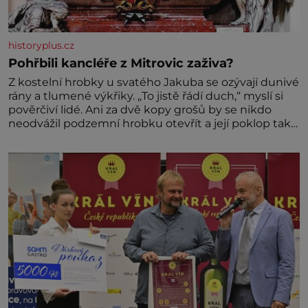
historyplus.cz
Pohřbili kancléře z Mitrovic zaživa?
Z kostelní hrobky u svatého Jakuba se ozývají dunivé
rány a tlumené výkřiky. „To jistě řádí duch,“ myslí si
pověrčiví lidé. Ani za dvě kopy grošů by se nikdo
neodvážil podzemní hrobku otevřít a její poklop tak
raději jen skrápí svěcenou vodou. Za několik dní
divné burácení skutečně ustane. Když o mnoho let
později hrobku