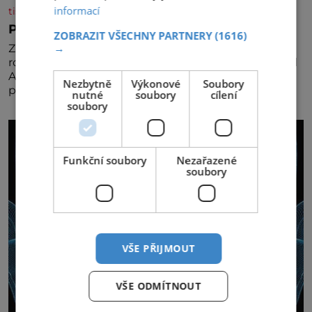
informací
tisicereceptu.cz
Pravá irská káva
ZOBRAZIT VŠECHNY PARTNERY
(1616)
→
Za jejího tvůrce je považován Joe Sharidan, když v
roce 1943 u letiště irského města Foynes obsluhoval
Američany, kteří kvůli špatnému počasí nemohli
Nezbytně
Výkonové
Soubory
pokračovat v cestě. Povzbudil je tehdy kávou,
nutné
soubory
cílení
soubory
Funkční soubory
Nezařazené
soubory
VŠE PŘIJMOUT
VŠE ODMÍTNOUT