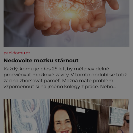
panidomu.cz
Nedovolte mozku stárnout
Každý, komu je přes 25 let, by měl pravidelně
procvičovat mozkové závity. V tomto období se totiž
začíná zhoršovat paměť. Možná máte problém
vzpomenout si na jméno kolegy z práce. Nebo
marně v paměti lovíte název knížky, kterou jste
nedávno přečetli. Je to opravdu tak, s věkem jako
kdyby se paměť rozhodla stávkovat. Cvičte