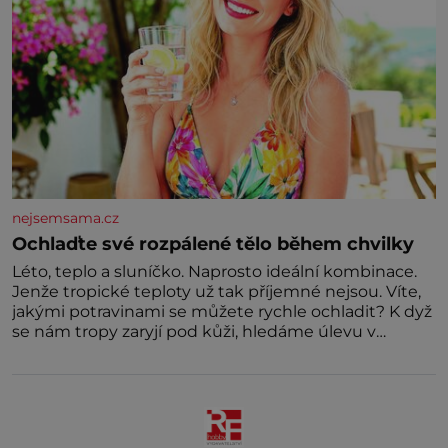
nejsemsama.cz
Ochlaďte své rozpálené tělo během chvilky
Léto, teplo a sluníčko. Naprosto ideální kombinace.
Jenže tropické teploty už tak příjemné nejsou. Víte,
jakými potravinami se můžete rychle ochladit? K dyž
se nám tropy zaryjí pod kůži, hledáme úlevu v
bazénu nebo pomocí klimatizace. Jenže ne vždycky
můžeme být v jejich blízkosti. Nemusíte však zoufat.
Pokud budete mít promyšlený jídelníček, žadné
pařáky si na vás