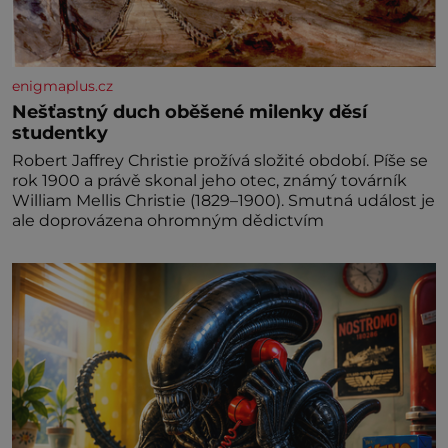
enigmaplus.cz
Nešťastný duch oběšené milenky děsí
studentky
Robert Jaffrey Christie prožívá složité období. Píše se
rok 1900 a právě skonal jeho otec, známý továrník
William Mellis Christie (1829–1900). Smutná událost je
ale doprovázena ohromným dědictvím