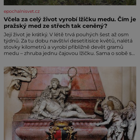
epochalnisvet.cz
Včela za celý život vyrobí lžičku medu. Čím je
pražský med ze střech tak ceněný?
Její život je krátký. V létě trvá pouhých šest až osm
týdnů. Za tu dobu navštíví desetitisíce květů, nalétá
stovky kilometrů a vyrobí přibližně devět gramů
medu – zhruba jednu čajovou lžičku. Sama o sobě se
může zdát bezvýznamná. Teprve když se spojí s
dalšími desítkami tisíc příslušnic svého včelstva,
vznikne jeden z nejdokonalejších organismů