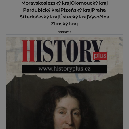
Moravskoslezský kraj
Olomoucký kraj
Pardubický kraj
Plzeňský kraj
Praha
Středočeský kraj
Ústecký kraj
Vysočina
Zlínský kraj
reklama