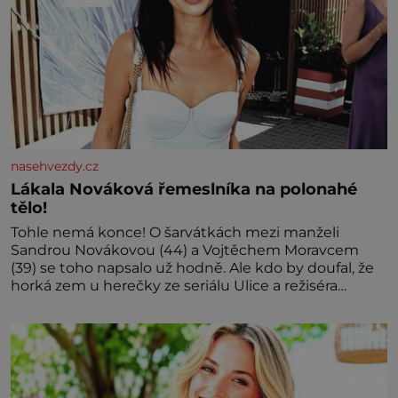
nasehvezdy.cz
Lákala Nováková řemeslníka na polonahé
tělo!
Tohle nemá konce! O šarvátkách mezi manželi
Sandrou Novákovou (44) a Vojtěchem Moravcem
(39) se toho napsalo už hodně. Ale kdo by doufal, že
horká zem u herečky ze seriálu Ulice a režiséra
vychladne,