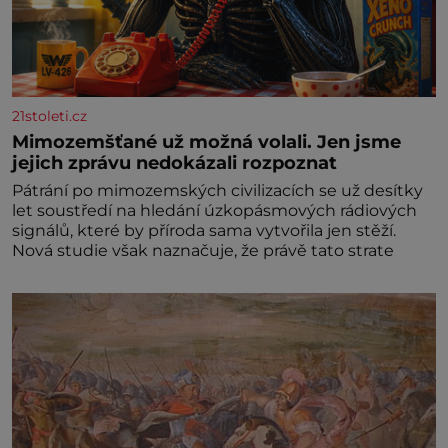
21stoleti.cz
Mimozemšťané už možná volali. Jen jsme
jejich zprávu nedokázali rozpoznat
Pátrání po mimozemských civilizacích se už desítky
let soustředí na hledání úzkopásmových rádiových
signálů, které by příroda sama vytvořila jen stěží.
Nová studie však naznačuje, že právě tato strate