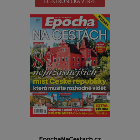
ELEKTRONICKÁ VERZE
EpochaNaCestach.cz