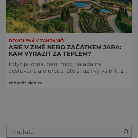
DOVOLENÁ V ZAHRANIČÍ
ASIE V ZIMĚ NEBO ZAČÁTKEM JARA:
KAM VYRAZIT ZA TEPLEM?
Když je zima, není moc nálada na
cestování, ale určitě jste si už i vy všimli, že
stále více lidí se v zimě vydává za teplem.
zobrazit více >>
Kam se dá vyrazit třeba do Asie? Asie: Bali
– Pohostinnost, bohatý průvod strašidel a
meditace Skutečně krásným indonéským
ostrovem je Bali. Zimní teploty se tu
pohybují okolo 30 stupňů Celsia, můžete se
tedy spokojeně věnovat koupání a
podmořským aktivitám. Pokud byste r