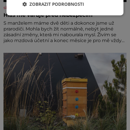
ZOBRAZIT PODROBNOSTI
skutecnepribehy.cz
Hlas mě varuje před nebezpečím
S manželem máme dvě děti a dokonce jsme už
prarodiči. Mohla bych žít normálně, nebýt jedné
zásadní změny, která mi nabourala mysl. Živím se
jako mzdová účetní a konec měsíce je pro mě vždy
velice psychicky náročným obdobím. Od té chvíle, co
máme vnoučata, mi dcera čím dál častěji volá o
pomoc, co se hlídání týče. Dalo by se