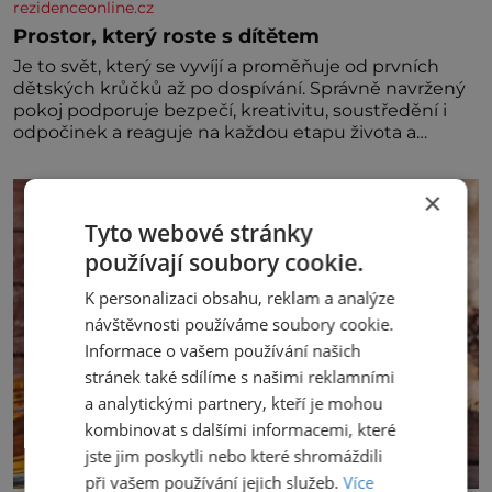
rezidenceonline.cz
Prostor, který roste s dítětem
Je to svět, který se vyvíjí a proměňuje od prvních
dětských krůčků až po dospívání. Správně navržený
pokoj podporuje bezpečí, kreativitu, soustředění i
odpočinek a reaguje na každou etapu života a
specifické potřeby dítěte. Pro nejmenší je klíčová
jednoduchost, měkkost a bezpečí, proto by pokoj
×
miminka měl působit především klidně a útulně.
Předškolní věk je
Tyto webové stránky
používají soubory cookie.
K personalizaci obsahu, reklam a analýze
návštěvnosti používáme soubory cookie.
Informace o vašem používání našich
stránek také sdílíme s našimi reklamními
a analytickými partnery, kteří je mohou
kombinovat s dalšími informacemi, které
jste jim poskytli nebo které shromáždili
při vašem používání jejich služeb.
Více