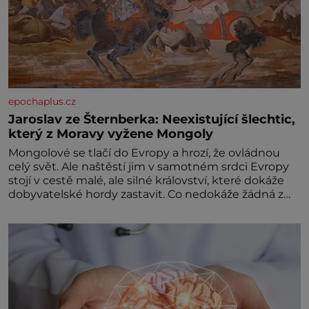
epochaplus.cz
Jaroslav ze Šternberka: Neexistující šlechtic,
který z Moravy vyžene Mongoly
Mongolové se tlačí do Evropy a hrozí, že ovládnou
celý svět. Ale naštěstí jim v samotném srdci Evropy
stojí v cestě malé, ale silné království, které dokáže
dobyvatelské hordy zastavit. Co nedokáže žádná z
asijských říší, co nedokážou Němci – to dokáže český
král. Nebo že by ne? Mongolové od roku 1223
postupují podél Kaspického a Azovského moře,