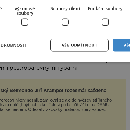
é
Výkonové
Soubory cílení
Funkční soubory
soubory
 vod
ODROBNOSTI
VŠE ODMÍTNOUT
VŠ
 (korálových ostrovů) v Indickém oceánu.
 vlhké. Můžete zde vidět nádherné bílé pláže a
ými pestrobarevnými rybami.
ský Belmondo Jiří Krampol rozesmál každého
erectví nikdy nesnil, zamiloval se ale do hvězdy stříbrného
tna a chtěl jí být nablízku. Tak si podal přihlášku na DAMU
stal se hercem. Odešel žižkovský matador, který všude
zdával humor, i když jemu samotnému do smíchu zrovna
bylo. Do poslední chvíle bojoval hlavně svým optimismem
ti