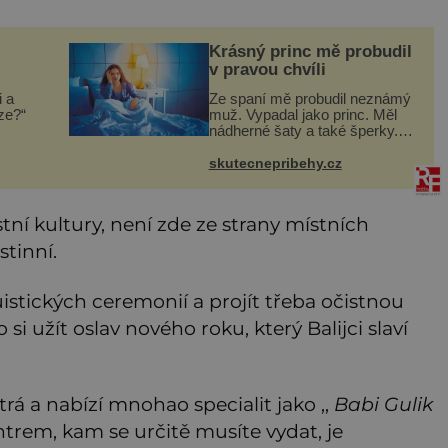
Krásný princ mě probudil
v pravou chvíli
i a
Ze spaní mě probudil neznámý
íze?“
muž. Vypadal jako princ. Měl
nádherné šaty a také šperky.
Vyvedl mě z pokoje ven, v
kuchyni totiž začalo hořet. Stalo
skutecnepribehy.cz
emá,
se to už moc dávno. Byla jsem
malá holčička, měla jse
tní kultury, není zde ze strany místních
stinní.
uistických ceremonií a projít třeba očistnou
i užít oslav nového roku, který Balijci slaví
rá a nabízí mnohao specialit jako ,,
Babi Gulik
ntrem, kam se určitě musíte vydat, je