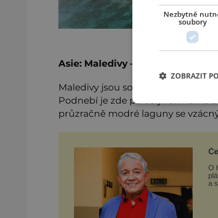
Nezbytně nutn
soubory
Asie: Maledivy – Ráj tyrkysových
ZOBRAZIT P
Maledivy jsou souostrovím ,,atolů“
Podnebí je zde po celý rok horké a
průzračně modré laguny se vzácn
Če
O h
plá
a 
ro
ne
a v