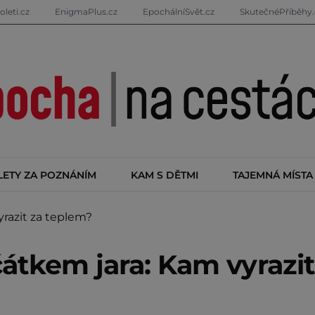
oleti.cz
EnigmaPlus.cz
EpochálníSvět.cz
SkutečnéPříběhy.
LETY ZA POZNÁNÍM
KAM S DĚTMI
TAJEMNÁ MÍSTA
razit za teplem?
átkem jara: Kam vyrazit