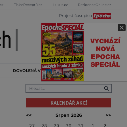
cz
TisíceReceptů.cz
iLuxus.cz
RezidenceOnline.cz
Projekt časopisu
×
DOVOLENÁ V ZAHRANIČÍ
KALENDÁŘ AKCÍ
KALENDÁŘ AKCÍ
<<
Srpen 2026
>>
27
28
29
30
31
1
2