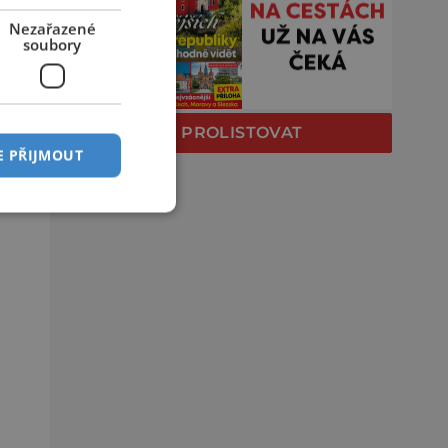
Nezařazené
soubory
PROLISTOVAT
E PŘIJMOUT