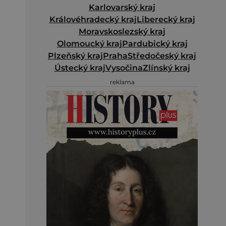
Karlovarský kraj
Královéhradecký kraj
Liberecký kraj
Moravskoslezský kraj
Olomoucký kraj
Pardubický kraj
Plzeňský kraj
Praha
Středočeský kraj
Ústecký kraj
Vysočina
Zlínský kraj
reklama