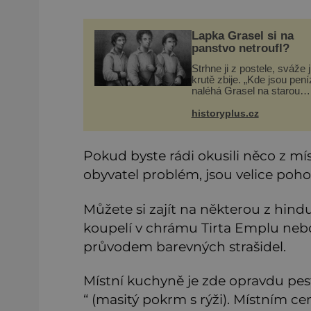
Lapka Grasel si na
panstvo netroufl?
Strhne ji z postele, sváže j
krutě zbije. „Kde jsou pen
naléhá Grasel na starou
švadlenku. Když mu to
neprozradí – ostatně ani
historyplus.cz
nemůže, protože žádné n
spokojí se lupič s několika
měďáky a
Pokud byste rádi okusili něco z mís
obyvatel problém, jsou velice poho
Můžete si zajít na některou z hind
koupelí v chrámu Tirta Emplu nebo s
průvodem barevných strašidel.
Místní kuchyně je zde opravdu pest
“ (masitý pokrm s rýži). Místním ce