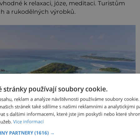
hodné k relaxaci, józe, meditaci. Turistům
ch a rukodělných výrobků.
 stránky používají soubory cookie.
obsahu, reklam a analýze návštěvnosti používáme soubory cookie.
ašich stránek také sdílíme s našimi reklamními a analytickými par
 s dalšími informacemi, které jste jim poskytli nebo které shro
služeb.
Více informací
HNY PARTNERY
(1616) →