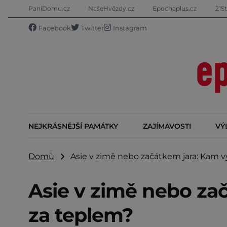
PaníDomu.cz
NašeHvězdy.cz
Epochaplus.cz
21St
Facebook
Twitter
Instagram
NEJKRÁSNĚJŠÍ PAMÁTKY
ZAJÍMAVOSTI
VÝ
Domů
Asie v zimě nebo začátkem jara: Kam vy
Asie v zimě nebo zač
za teplem?