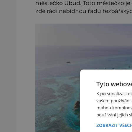
městečko Ubud. Toto městečko je v
zde rádi nabídnou řadu řezbářský
Tyto webové
K personalizaci 
vašem používání n
mohou kombinovat
používání jejich 
ZOBRAZIT VŠEC