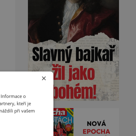
×
 Informace o
tnery, kteří je
máždili při vašem