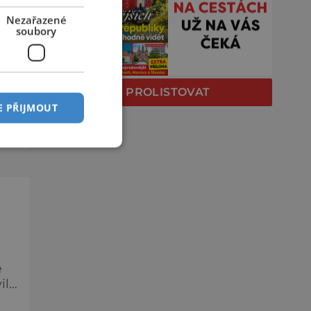
O
Nezařazené
soubory
ě
a
PROLISTOVAT
e
E PŘIJMOUT
c,
ě
ily