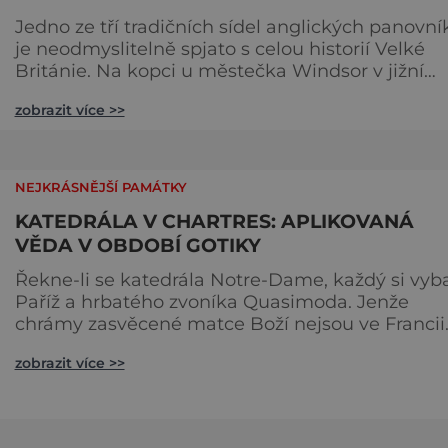
Jedno ze tří tradičních sídel anglických panovní
je neodmyslitelně spjato s celou historií Velké
Británie. Na kopci u městečka Windsor v jižní
Anglii asi 30 kilometrů od Londýna, se tyčí
zobrazit více >>
gigantická stavba, obklopená věčně zelenými
trávníky. Její gotické věže budí obdiv znalců
architektury, vysoké hradby zase respekt nepřáte
kteří by chtěli komplex dobýt. Za bezmála 950 l
NEJKRÁSNĚJŠÍ PAMÁTKY
jeho existence z
KATEDRÁLA V CHARTRES: APLIKOVANÁ
VĚDA V OBDOBÍ GOTIKY
Řekne-li se katedrála Notre-Dame, každý si vyb
Paříž a hrbatého zvoníka Quasimoda. Jenže
chrámy zasvěcené matce Boží nejsou ve Francii
ničím výjimečným. Třeba obyvatelé města Rou
zobrazit více >>
se mohou pochlubit stejnojmennou katedrálou,
která je se svými 151 metry čtvrtou nejvyšší
křesťanskou stavbou světa. Ovšem nejpůsobivěj
perlou toho jména je ta, která se nachází v