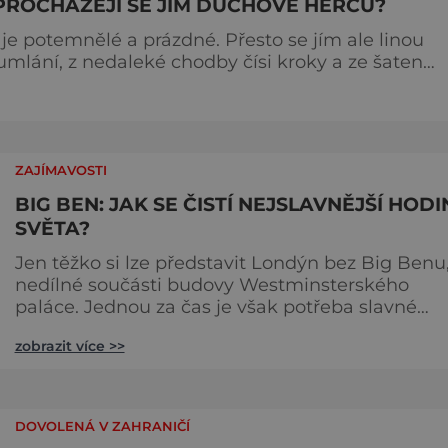
PROCHÁZEJÍ SE JÍM DUCHOVÉ HERCŮ?
je potemnělé a prázdné. Přesto se jím ale linou
mumlání, z nedaleké chodby čísi kroky a ze šaten
 dotoval
jménem Thomas Kill
ZAJÍMAVOSTI
BIG BEN: JAK SE ČISTÍ NEJSLAVNĚJŠÍ HODI
SVĚTA?
Jen těžko si lze představit Londýn bez Big Benu
nedílné součásti budovy Westminsterského
paláce. Jednou za čas je však potřeba slavné
pamětihodnosti opucovat zašedlý kabát. Na konci
zobrazit více >>
srpna roku 2015 loňského roku prošel slavný Big
Ben důkladnou očistnou kúrou, při které mu
čtyřčlenná údržbářská četa, vyzbrojena hadry a
kbelíky s mýdlovou vodou, po několik dní
DOVOLENÁ V ZAHRANIČÍ
navracela zašlý lesk. [caption