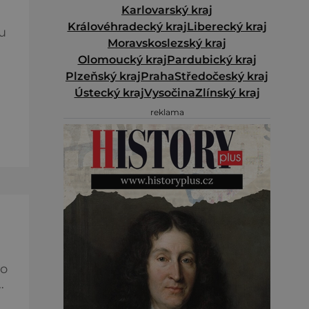
Karlovarský kraj
Královéhradecký kraj
Liberecký kraj
u
Moravskoslezský kraj
Olomoucký kraj
Pardubický kraj
Plzeňský kraj
Praha
Středočeský kraj
Ústecký kraj
Vysočina
Zlínský kraj
e
reklama
ět