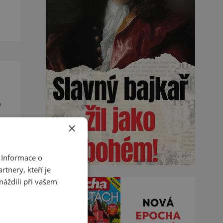
de
o
×
u a
 Informace o
tnery, kteří je
máždili při vašem