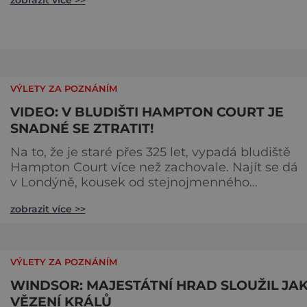
zobrazit více >>
Jak je to možné? Francouzská jeskyně La Marche
byla objevena ve třicátých letech minulého stole
Skrývala překvapivý objev. Foto: pinterest.
VÝLETY ZA POZNÁNÍM
VIDEO: V BLUDIŠTI HAMPTON COURT JE
SNADNÉ SE ZTRATIT!
Na to, že je staré přes 325 let, vypadá bludiště
Hampton Court více než zachovale. Najít se dá
v Londýně, kousek od stejnojmenného
královského paláce. Ze země ho mezi lety 1689 a
zobrazit více >>
1695 vydupou architekti George London (asi 16
1714) a Henry Wise (1653–1738) pro krále Viléma II
Oranžského (1650–1702). Zabírá plochu 1300 m² 
skrývá se v něm 800 metrů cest. Původně se v ž
VÝLETY ZA POZNÁNÍM
plot promění saze
WINDSOR: MAJESTÁTNÍ HRAD SLOUŽIL JA
VĚZENÍ KRÁLŮ