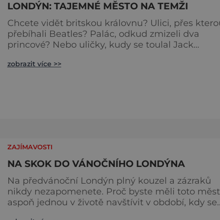
LONDÝN: TAJEMNÉ MĚSTO NA TEMŽI
Chcete vidět britskou královnu? Ulici, přes ktero
přebíhali Beatles? Palác, odkud zmizeli dva
princové? Nebo uličky, kudy se toulal Jack
Rozparovač? Problém je jediný: jak to všechno
zobrazit více >>
stihnout? Kouzelný Londýn vám určitě učaruje.
Trochu se podobá Praze tím, že jednotlivé palác
nejsou daleko od sebe. Pokud už nemáte štěstí,
abyste do Buckinghamského paláce viděli vjížd
či odjíždět královnu Alž
ZAJÍMAVOSTI
NA SKOK DO VÁNOČNÍHO LONDÝNA
Na předvánoční Londýn plný kouzel a zázraků
nikdy nezapomenete. Proč byste měli toto město
aspoň jednou v životě navštívit v období, kdy se
chystá na nejkrásnější svátky v roce? Nákupy,