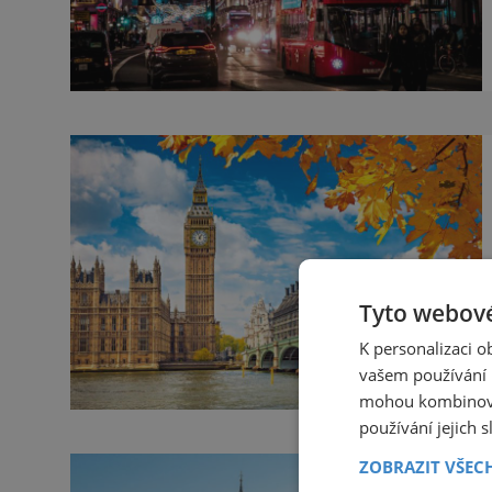
Tyto webové
K personalizaci 
vašem používání n
mohou kombinovat
používání jejich 
ZOBRAZIT VŠEC