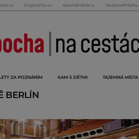
oleti.cz
EnigmaPlus.cz
EpochálníSvět.cz
SkutečnéPříběhy.
LETY ZA POZNÁNÍM
KAM S DĚTMI
TAJEMNÁ MÍSTA
TĚ
BERLÍN