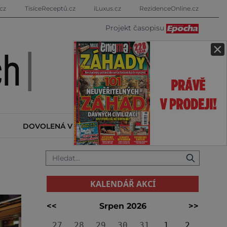
cz
TisíceReceptů.cz
iLuxus.cz
RezidenceOnline.cz
Projekt časopisu
×
DOVOLENÁ V ZAHRANIČÍ
KALENDÁŘ AKCÍ
KALENDÁŘ AKCÍ
<<
Srpen 2026
>>
27
28
29
30
31
1
2