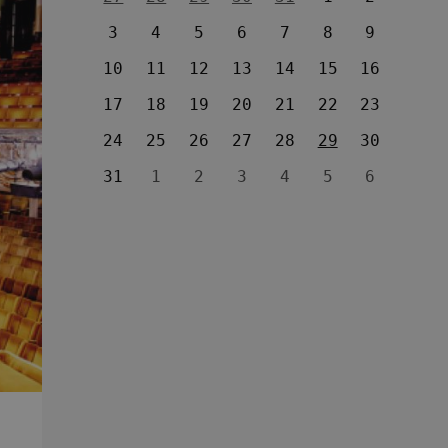
3
4
5
6
7
8
9
10
11
12
13
14
15
16
17
18
19
20
21
22
23
24
25
26
27
28
29
30
31
1
2
3
4
5
6