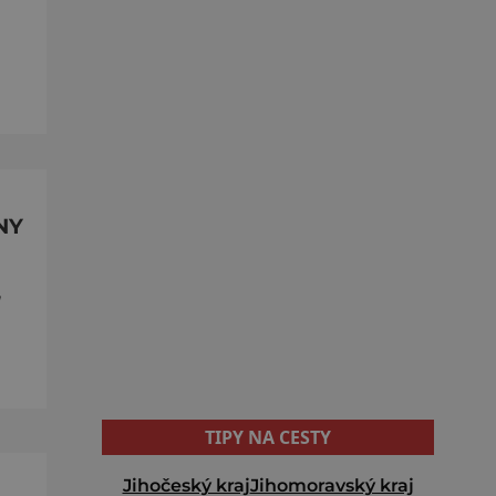
NY
,
TIPY NA CESTY
Jihočeský kraj
Jihomoravský kraj