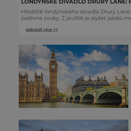
LONDÝNSKÉ DIVADLO DRURY LANE: 
Hlediště londýnského divadla Drury Lane 
podivné zvuky. Z jeviště je slyšet jakési 
tlumené výkřiky. V divadle totiž údajně straší. Stavbu londýnského divadla Drury Lane
zobrazit více >>
bohatý herec a divadelník ze 17. století 