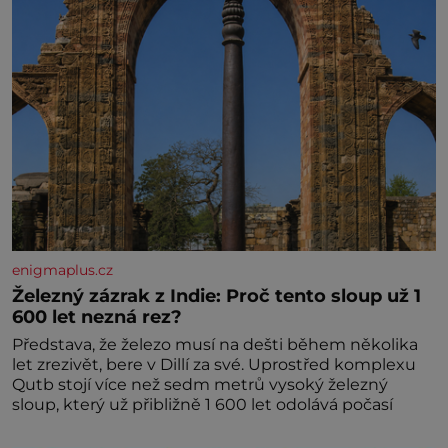
enigmaplus.cz
Železný zázrak z Indie: Proč tento sloup už 1
600 let nezná rez?
Představa, že železo musí na dešti během několika
let zrezivět, bere v Dillí za své. Uprostřed komplexu
Qutb stojí více než sedm metrů vysoký železný
sloup, který už přibližně 1 600 let odolává počasí