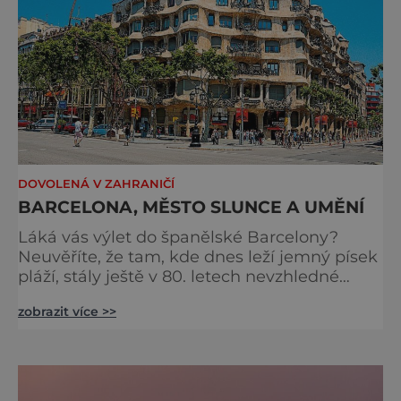
DOVOLENÁ V ZAHRANIČÍ
BARCELONA, MĚSTO SLUNCE A UMĚNÍ
Láká vás výlet do španělské Barcelony?
Neuvěříte, že tam, kde dnes leží jemný písek
pláží, stály ještě v 80. letech nevzhledné
fabriky a hlučná čtyřproudá silnice.
zobrazit více >>
Barcelona se tak přerodila z ošklivky
v dnešní krásku během pouhých patnácti
let! Užijí si tady milovníci památek, umění i
nočního života. Kroky většiny turistů vedou
právem nejprve k proslulé katedrále Sagrada