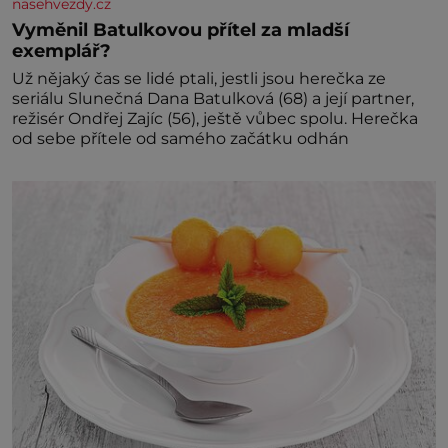
nasehvezdy.cz
Vyměnil Batulkovou přítel za mladší
exemplář?
Už nějaký čas se lidé ptali, jestli jsou herečka ze
seriálu Slunečná Dana Batulková (68) a její partner,
režisér Ondřej Zajíc (56), ještě vůbec spolu. Herečka
od sebe přítele od samého začátku odhán