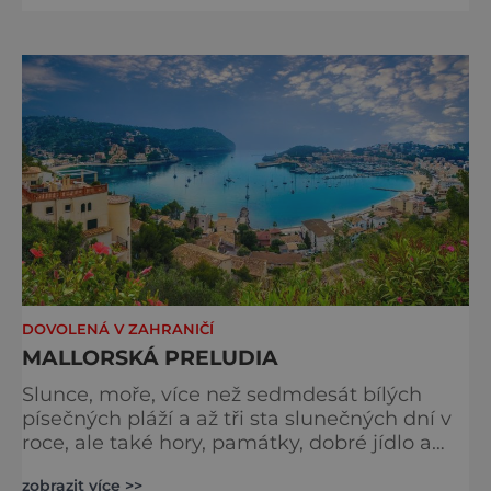
vhodnější cíl. A užijí si ji rozmařilci i
šetřílkové. Možná nejkrásnější je Paříž od
Seiny, z paluby výletní lodi, a velká
romantika je ostrov Île de la Cité se slavnou
katedrálou Notre-Dame, kd
DOVOLENÁ V ZAHRANIČÍ
MALLORSKÁ PRELUDIA
Slunce, moře, více než sedmdesát bílých
písečných pláží a až tři sta slunečných dní v
roce, ale také hory, památky, dobré jídlo a
příjemní lidé. Kdo by odolal? Ti, kteří už
zobrazit více >>
okusili cestování ke Středozemnímu moři,