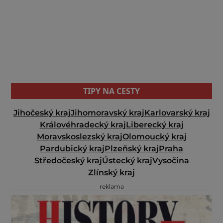
TIPY NA CESTY
Jihočeský kraj
Jihomoravský kraj
Karlovarský kraj
Královéhradecký kraj
Liberecký kraj
Moravskoslezský kraj
Olomoucký kraj
Pardubický kraj
Plzeňský kraj
Praha
Středočeský kraj
Ústecký kraj
Vysočina
Zlínský kraj
reklama