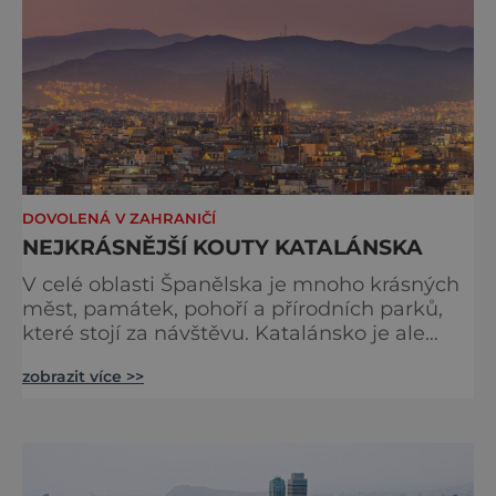
Familia, vyprojektované
DOVOLENÁ V ZAHRANIČÍ
NEJKRÁSNĚJŠÍ KOUTY KATALÁNSKA
V celé oblasti Španělska je mnoho krásných
měst, památek, pohoří a přírodních parků,
které stojí za návštěvu. Katalánsko je ale
možná nejzajímavější. Podívat se do
zobrazit více >>
Barcelony přijíždějí turisté hlavně z
přímořských letovisek východní část
provincie, tedy z Costy Bravy nebo Costa del
Maresme. Vlakem. Katalánsko má totiž
velmi kvalitní železniční sít. Jízdní řády se