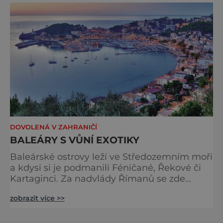
od devíti do půlnoci. V kuse. Jezdí se sem za
moderní architekturou, uměním, jídlem a
právě tou pohodou. M
DOVOLENÁ V ZAHRANIČÍ
BALEÁRY S VŮNÍ EXOTIKY
Baleárské ostrovy leží ve Středozemním moři
a kdysi si je podmanili Féničané, Řekové či
Kartaginci. Za nadvlády Římanů se zde
začali pěstovat olivy. Ostrovy si zamilovali i
zobrazit více >>
spisovatelka George Sand a skladatel
Frederik Chopin. Určitě si je zamilujete i vy.
Mallorca uspokojí každého Mallorce