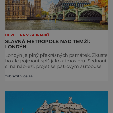
DOVOLENÁ V ZAHRANIČÍ
SLAVNÁ METROPOLE NAD TEMŽÍ:
LONDÝN
Londýn je plný překrásných památek. Zkuste
ho ale pojmout spíš jako atmosféru. Sednout
si na nábřeží, projet se patrovým autobusem
místy, kudy také jezdí královna, chodili
zobrazit více >>
Beatles nebo třeba samotný admirál Nelson.
Stavte se na trhu a ochutnejte pravý čaj o
páté. Na hlavním městě Británie je znát, že
kdysi vládlo obrovskému impériu na všech
kontinentech. Kdo tady nikdy nebyl, toho
překvapí, kol