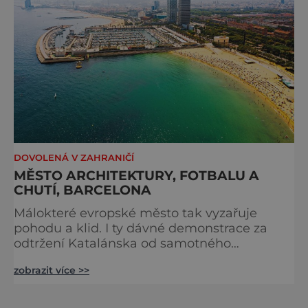
dají nalézt na stránkách Renfe a
DOVOLENÁ V ZAHRANIČÍ
MĚSTO ARCHITEKTURY, FOTBALU A
CHUTÍ, BARCELONA
Málokteré evropské město tak vyzařuje
pohodu a klid. I ty dávné demonstrace za
odtržení Katalánska od samotného
Španělska jsou vlastně pohodový mejdan.
zobrazit více >>
Všichni se tu usmívají a všichni jsou vstřícní.
Čas tady má úplně jiný rozměr. Na schůzky
se nechodí přesně, obědvá se ve tři a večeří