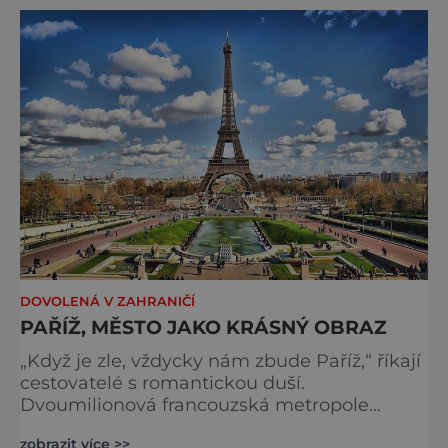
přezdívají ostrov pomerančovníků,
citronovníků a palem. Je to dovolenkový "ráj
pod sluncem", kt
DOVOLENÁ V ZAHRANIČÍ
PAŘÍŽ, MĚSTO JAKO KRÁSNÝ OBRAZ
„Když je zle, vždycky nám zbude Paříž,“ říkají
cestovatelé s romantickou duší.
Dvoumilionová francouzská metropole
okouzlí milovníky elegance, nostalgie a
zobrazit více >>