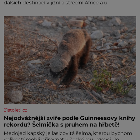
dalších destinací v jižní a střední Africe a u
21stoleti.cz
Nejodvážnější zvíře podle Guinnessovy knihy
rekordů? Šelmička s pruhem na hřbetě!
Medojed kapský je lasicovitá šelma, kterou bychom
velikostí mohli přirovnat k českému jezevci. Je