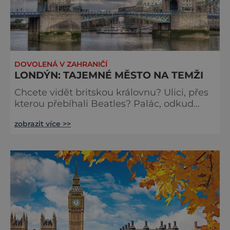
DOVOLENÁ V ZAHRANIČÍ
LONDÝN: TAJEMNÉ MĚSTO NA TEMŽI
Chcete vidět britskou královnu? Ulici, přes
kterou přebíhali Beatles? Palác, odkud
zmizeli dva princové? Nebo uličky, kudy se
zobrazit více >>
toulal Jack Rozparovač? Problém je jediný:
jak to všechno stihnout? Kouzelný Londýn
vám určitě učaruje. Trochu se podobá
Praze tím, že jednotlivé paláce nejsou
daleko od sebe. Pokud už nemáte štěstí,
abyste do Buckinghamského paláce viděli
vjíždět či odjíždět královnu Alž