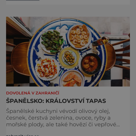
vědí, že jarní měsíce bývají nejkrásnější. Není
takové horko, vše je ještě svěží , i lidé, a
pokud vás unaví válení na slunci, můžete na
chvíli opustit pláž a vydat se na výlet, aniž
DOVOLENÁ V ZAHRANIČÍ
ŠPANĚLSKO: KRÁLOVSTVÍ TAPAS
Španělské kuchyni vévodí olivový olej,
česnek, čerstvá zelenina, ovoce, ryby a
mořské plody, ale také hovězí či vepřové
maso. Studené kuchyni vévodí tapas. Pro