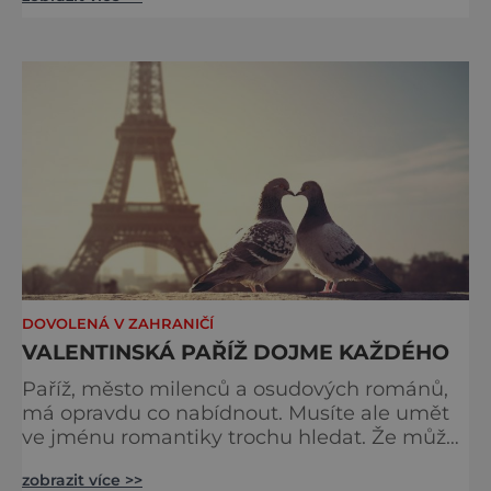
umění. Najdete tu úžasné galerie, kde se
vám bude tajit dech a zapomenete na čas…
Asi nejkrásnější exponáty uvidíte v Paříži
Museé d´Orsay na břehu Seiny, kde je
umění z let 1848 až 1914, předváděné pod
obrovskou prosklenou konstrukcí bývalého
DOVOLENÁ V ZAHRANIČÍ
VALENTINSKÁ PAŘÍŽ DOJME KAŽDÉHO
Paříž, město milenců a osudových románů,
má opravdu co nabídnout. Musíte ale umět
ve jménu romantiky trochu hledat. Že může
být špatné počasí? A to zamilovaným vadí?
zobrazit více >>
Pro valentinský výlet snad neexistuje