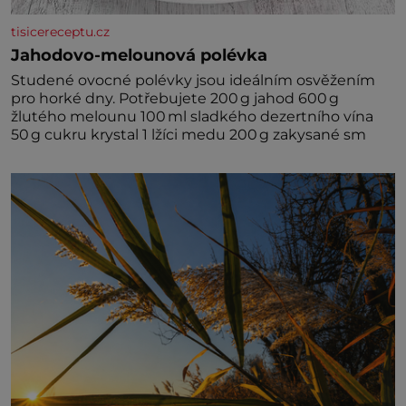
tisicereceptu.cz
Jahodovo-melounová polévka
Studené ovocné polévky jsou ideálním osvěžením
pro horké dny. Potřebujete 200 g jahod 600 g
žlutého melounu 100 ml sladkého dezertního vína
50 g cukru krystal 1 lžíci medu 200 g zakysané sm