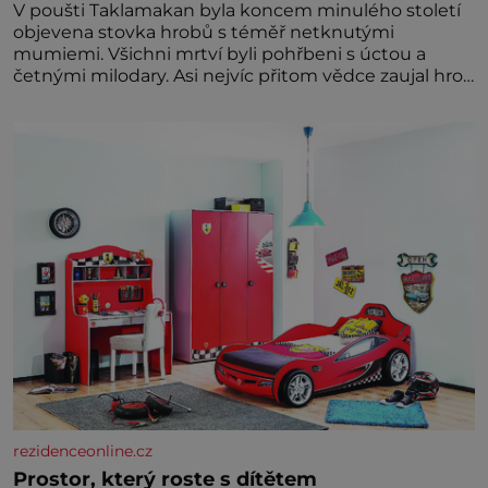
V poušti Taklamakan byla koncem minulého století
objevena stovka hrobů s téměř netknutými
mumiemi. Všichni mrtví byli pohřbeni s úctou a
četnými milodary. Asi nejvíc přitom vědce zaujal hrob
tříměsíčního chlapečka s modrou filcovou čapkou, z
níž se draly blonďaté vlásky. Fakt, že jsou těla
dávných lidí nesmírně dobře zachovalá, přičítají
odborníci zdejším klimatickým podmínkám. Sucho,
prosolené písky a extrémně
rezidenceonline.cz
Prostor, který roste s dítětem