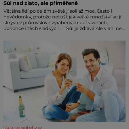
Sůl nad zlato, ale přiměřeně
Většina lidí po celém světě jí soli až moc. Často i
nevědomky, protože netuší, jak velké množství se jí
skrývá v průmyslově vyráběných potravinách,
dokonce i těch sladkých. Sůl je zdravá Ale v ani ne
třetinovém množství, než je pro většinu populace
běžné. Její základní složky– sodík a chlór – jsou
zásadní pro správné hospodaření
skutecnepribehy.cz