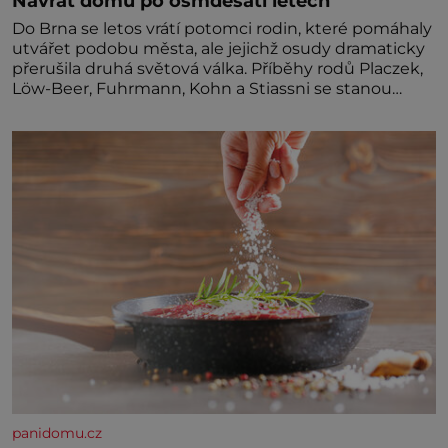
Návrat domů po osmdesáti letech
Do Brna se letos vrátí potomci rodin, které pomáhaly
utvářet podobu města, ale jejichž osudy dramaticky
přerušila druhá světová válka. Příběhy rodů Placzek,
Löw-Beer, Fuhrmann, Kohn a Stiassni se stanou
jednou z hlavních dramaturgických linií festivalu
židovské kultury ŠTETL FEST 2026. Některé návraty
nejsou jednoduché. Místa, která si člověk pamatuje z
rodinných vyprávění, už dávno
panidomu.cz