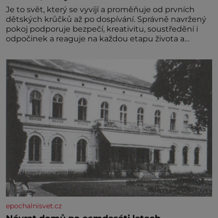
Je to svět, který se vyvíjí a proměňuje od prvních
dětských krůčků až po dospívání. Správně navržený
pokoj podporuje bezpečí, kreativitu, soustředění i
odpočinek a reaguje na každou etapu života a
specifické potřeby dítěte. Pro nejmenší je klíčová
jednoduchost, měkkost a bezpečí, proto by pokoj
miminka měl působit především klidně a útulně.
Předškolní věk je
epochalnisvet.cz