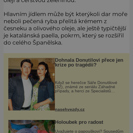
oleji a čerstvou zeleninou.
Hlavním jídlem může být kterýkoli dar moře
neboli pečená ryba přelitá krémem z
česneku a olivového oleje, ale ještě typičtější
je katalánská paella, pokrm, který se rozšířil
do celého Španělska.
Dohnala Donutilovi přece jen
krize po tragédii?
Když se herečce Sáře Donutilové
(32), známé ze seriálu Záhadné
případy, a herci ze Specialistů
Martinu Donutilovi (35) narodil mrtvý
syn Matyáš, jako by je to ještě
semklo. A pak se jim narodil syn E
nasehvezdy.cz
Holoubek pro radost
Uvažujete o papouškovi? Sousedům