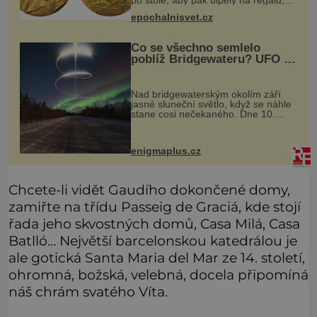
po stole, aby pak ulpěly na regálu,
kde se nachází všemožné látky.
epochalnisvet.cz
Hledá žluto-oranžovou tekutinu,
jakmile ji zahlédne, nesmírně se
Co se všechno semlelo
poblíž Bridgewateru? UFO na
obloze, monstra v bažinách!
Nad bridgewaterským okolím září
jasné sluneční světlo, když se náhle
stane cosi nečekaného. Dne 10.
května roku 1760 v deset hodin
dopoledne zde dojde k vůbec
prvnímu historicky doloženému
enigmaplus.cz
přeletu UFO
Chcete-li vidět Gaudího dokončené domy,
zamiřte na třídu Passeig de Graciá, kde stojí
řada jeho skvostných domů, Casa Milá, Casa
Batlló… Největší barcelonskou katedrálou je
ale gotická Santa Maria del Mar ze 14. století,
ohromná, božská, velebná, docela připomíná
náš chrám svatého Víta.