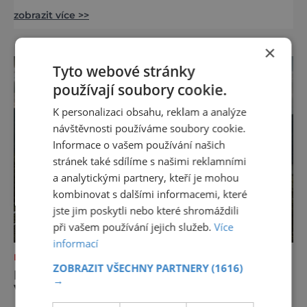
přístupnosti jako Via Ferrata Sosat. V srdci
zobrazit více >>
Brentských Dolomit představuje vstupní
bránu do legendárního systému Via delle
Bocchette, který je mezi milovníky ferrat
×
považován za jednu z nejkrásnějších
Tyto webové stránky
vysokohorských tras na světě. Přestože
používají soubory cookie.
samotná ferrata nepatří mezi techn
K personalizaci obsahu, reklam a analýze
návštěvnosti používáme soubory cookie.
Informace o vašem používání našich
stránek také sdílíme s našimi reklamními
a analytickými partnery, kteří je mohou
kombinovat s dalšími informacemi, které
jste jim poskytli nebo které shromáždili
při vašem používání jejich služeb.
Více
informací
DOVOLENÁ V ZAHRANIČÍ
ZOBRAZIT VŠECHNY PARTNERY
(1616)
DUNAJSKÁ CYKLOSTEZKA: MATKA
→
VŠECH CYKLOSTEZEK