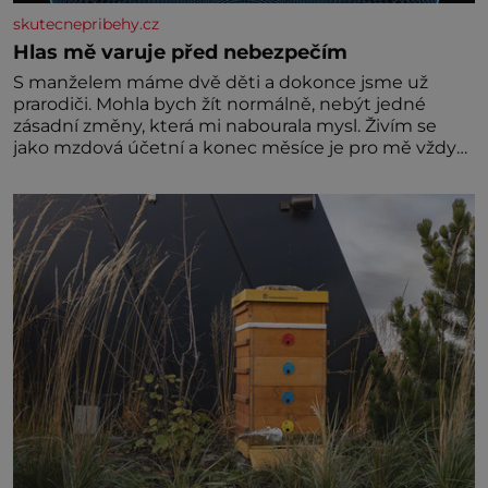
skutecnepribehy.cz
Hlas mě varuje před nebezpečím
S manželem máme dvě děti a dokonce jsme už
prarodiči. Mohla bych žít normálně, nebýt jedné
zásadní změny, která mi nabourala mysl. Živím se
jako mzdová účetní a konec měsíce je pro mě vždy
velice psychicky náročným obdobím. Od té chvíle, co
máme vnoučata, mi dcera čím dál častěji volá o
pomoc, co se hlídání týče. Dalo by se