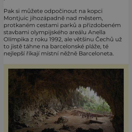
Pak si můžete odpočinout na kopci
Montjuic jihozápadně nad městem,
protkaném cestami parků a přizdobeném
stavbami olympijského areálu Anella
Olímpika z roku 1992, ale většinu Čechů už
to jistě táhne na barcelonské pláže, té
nejlepší říkají místní něžně Barceloneta.