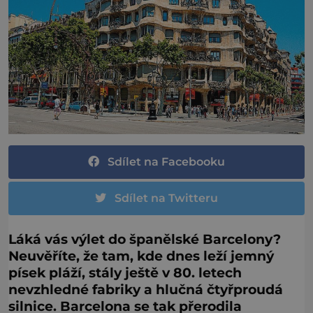
Sdílet na Facebooku
Sdílet na Twitteru
Láká vás výlet do španělské Barcelony?
Neuvěříte, že tam, kde dnes leží jemný
písek pláží, stály ještě v 80. letech
nevzhledné fabriky a hlučná čtyřproudá
silnice. Barcelona se tak přerodila