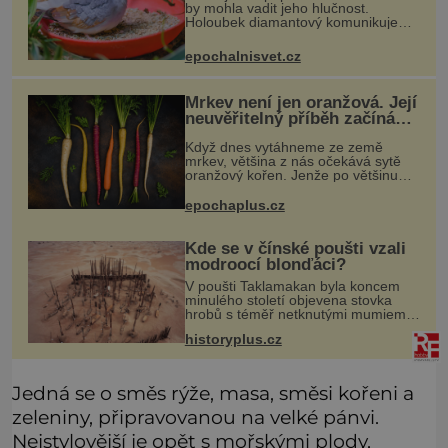
by mohla vadit jeho hlučnost.
Holoubek diamantový komunikuje
téměř neslyšitelným pípáním, je
roztomilý a hodí se i pro chovatele
epochalnisvet.cz
začátečníky. Jedná se o nenároč
Mrkev není jen oranžová. Její
neuvěřitelný příběh začíná
fialovou barvou
Když dnes vytáhneme ze země
mrkev, většina z nás očekává sytě
oranžový kořen. Jenže po většinu
své historie je mrkev všechno
možné, jen ne oranžová. Je fialová,
epochaplus.cz
žlutá, bílá, někdy dokonce téměř
černá.
Kde se v čínské poušti vzali
modroocí blonďáci?
V poušti Taklamakan byla koncem
minulého století objevena stovka
hrobů s téměř netknutými mumiemi.
Všichni mrtví byli pohřbeni s úctou a
historyplus.cz
četnými milodary. Asi nejvíc přitom
vědce zaujal hrob tříměsíčn
Jedná se o směs rýže, masa, směsi kořeni a
zeleniny, připravovanou na velké pánvi.
Nejstylovější je opět s mořskými plody,