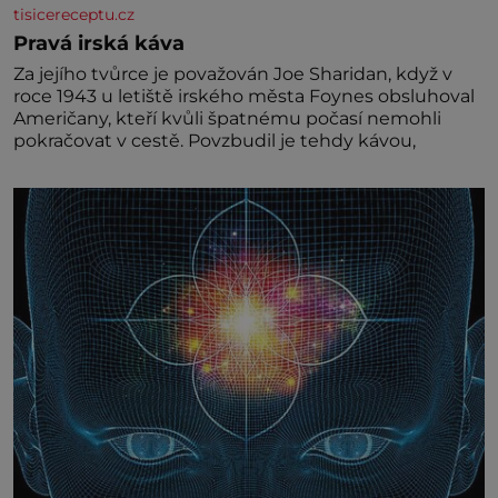
tisicereceptu.cz
Pravá irská káva
Za jejího tvůrce je považován Joe Sharidan, když v
roce 1943 u letiště irského města Foynes obsluhoval
Američany, kteří kvůli špatnému počasí nemohli
pokračovat v cestě. Povzbudil je tehdy kávou,