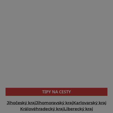
TIPY NA CESTY
Jihočeský kraj
Jihomoravský kraj
Karlovarský kraj
Královéhradecký kraj
Liberecký kraj