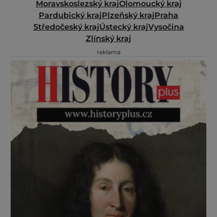
Moravskoslezský kraj
Olomoucký kraj
Pardubický kraj
Plzeňský kraj
Praha
Středočeský kraj
Ústecký kraj
Vysočina
Zlínský kraj
reklama