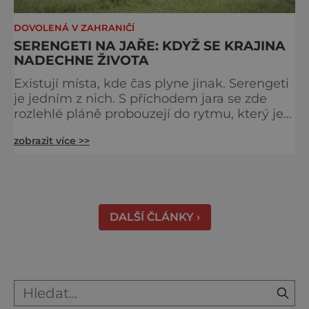
DOVOLENÁ V ZAHRANIČÍ
SERENGETI NA JAŘE: KDYŽ SE KRAJINA
NADECHNE ŽIVOTA
Existují místa, kde čas plyne jinak. Serengeti
je jedním z nich. S příchodem jara se zde
rozlehlé pláně probouzejí do rytmu, který je
starší než lidstvo samo. Vzduch je těžký,
zobrazit více >>
tráva svěží a horizont nekonečný. A právě v
těchto týdnech se odehrává jedno z
nejintenzivnějších přírodních divadel na
světě. Na jihu Serengeti se každoročně
shromažďují statisíce zvířat. Více než 1,5
DALŠÍ ČLÁNKY ›
milionu pakoňů, dop