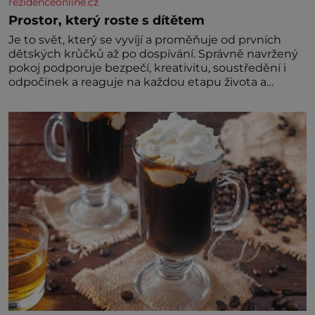
rezidenceonline.cz
Prostor, který roste s dítětem
Je to svět, který se vyvíjí a proměňuje od prvních
dětských krůčků až po dospívání. Správně navržený
pokoj podporuje bezpečí, kreativitu, soustředění i
odpočinek a reaguje na každou etapu života a
specifické potřeby dítěte. Pro nejmenší je klíčová
jednoduchost, měkkost a bezpečí, proto by pokoj
miminka měl působit především klidně a útulně.
Předškolní věk je