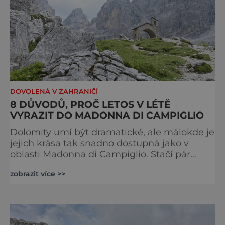
DOVOLENÁ V ZAHRANIČÍ
8 DŮVODŮ, PROČ LETOS V LÉTĚ
VYRAZIT DO MADONNA DI CAMPIGLIO
Dolomity umí být dramatické, ale málokde je
jejich krása tak snadno dostupná jako v
oblasti Madonna di Campiglio. Stačí pár
minut v lanovce a ocitnete se mezi skalními
zobrazit více >>
věžemi, horskými jezery a nekonečnými
výhledy. Přinášíme tipy na osm zážitků, kvůli
kterým stojí za to naplánovat si letní
dovolenou právě sem. Madonna di
Campiglio uhrane každé ráno, kdy první