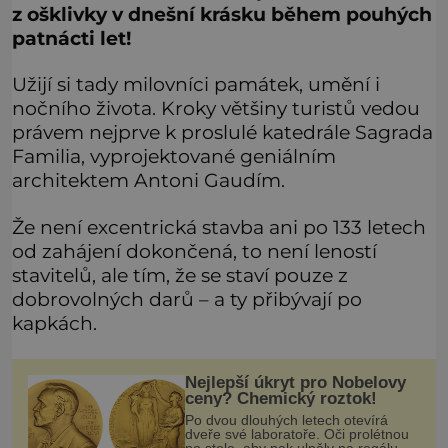
z ošklivky v dnešní krásku během pouhých
patnácti let!
Užijí si tady milovníci památek, umění i
nočního života. Kroky většiny turistů vedou
právem nejprve k proslulé katedrále Sagrada
Familia, vyprojektované geniálním
architektem Antoni Gaudím.
Že není excentrická stavba ani po 133 letech
od zahájení dokončená, to není leností
stavitelů, ale tím, že se staví pouze z
dobrovolných darů – a ty přibývají po
kapkách.
Nejlepší úkryt pro Nobelovy
ceny? Chemický roztok!
Po dvou dlouhých letech otevírá
dveře své laboratoře. Oči prolétnou