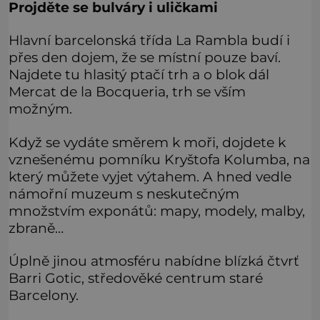
Projděte se bulváry i uličkami
Hlavní barcelonská třída La Rambla budí i
přes den dojem, že se místní pouze baví.
Najdete tu hlasitý ptačí trh a o blok dál
Mercat de la Bocqueria, trh se vším
možným.
Když se vydáte směrem k moři, dojdete k
vznešenému pomníku Kryštofa Kolumba, na
který můžete vyjet výtahem. A hned vedle
námořní muzeum s neskutečným
množstvím exponátů: mapy, modely, malby,
zbraně…
Úplně jinou atmosféru nabídne blízká čtvrť
Barri Gotic, středověké centrum staré
Barcelony.