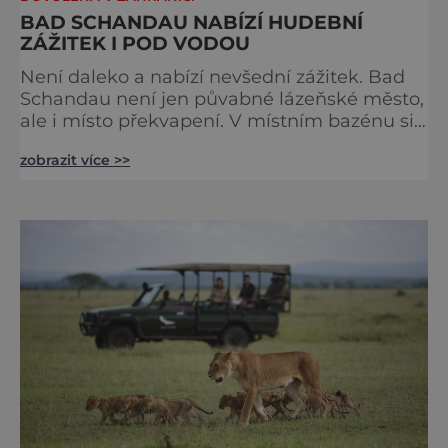
BAD SCHANDAU NABÍZÍ HUDEBNÍ
ZÁŽITEK I POD VODOU
Není daleko a nabízí nevšední zážitek. Bad
Schandau není jen půvabné lázeňské město,
ale i místo překvapení. V místním bazénu si
totiž můžete vychutnat koncert přímo ve
zobrazit více >>
vodě. Nádherně osvěžující místo leží jen 8
kilometrů od Hřenska a například z Prahy se
tam dostanete vlakem za pouhé dvě hodiny.
I proto je pravděpodobné, že v jeho
bazénech