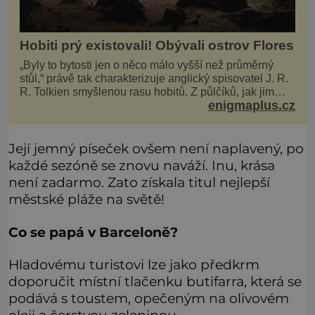
Hobiti prý existovali! Obývali ostrov Flores
„Byly to bytosti jen o něco málo vyšší než průměrný
stůl,“ právě tak charakterizuje anglický spisovatel J. R.
R. Tolkien smyšlenou rasu hobitů. Z půlčíků, jak jim
enigmaplus.cz
říká, následně udělá hlavní hrdiny svých slavných
fantasy knih. Podobné bytosti prý ovšem naši planetu
opravdu kdysi obývaly. Šlo o naše
Její jemný píseček ovšem není naplavený, po
každé sezóně se znovu naváží. Inu, krása
není zadarmo. Zato získala titul nejlepší
městské pláže na světě!
Co se papá v Barceloně?
Hladovému turistovi lze jako předkrm
doporučit místní tlačenku butifarra, která se
podává s toustem, opečeným na olivovém