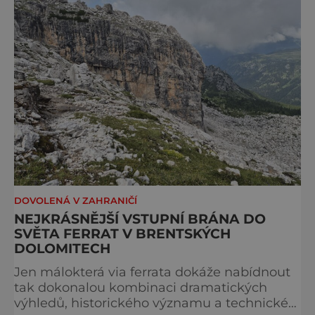
paprsky kreslí na vrcholcích Brenty
DOVOLENÁ V ZAHRANIČÍ
NEJKRÁSNĚJŠÍ VSTUPNÍ BRÁNA DO
SVĚTA FERRAT V BRENTSKÝCH
DOLOMITECH
Jen málokterá via ferrata dokáže nabídnout
tak dokonalou kombinaci dramatických
výhledů, historického významu a technické