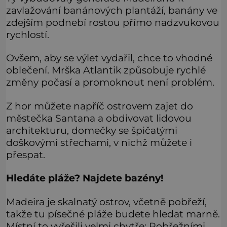
zavlažování banánových plantáží, banány ve
zdejším podnebí rostou přímo nadzvukovou
rychlostí.
Ovšem, aby se výlet vydařil, chce to vhodné
oblečení. Mrška Atlantik způsobuje rychlé
změny počasí a promoknout není problém.
Z hor můžete napříč ostrovem zajet do
městečka Santana a obdivovat lidovou
architekturu, domečky se špičatými
doškovými střechami, v nichž můžete i
přespat.
Hledáte pláže? Najdete bazény!
Madeira je skalnatý ostrov, včetně pobřeží,
takže tu písečné pláže budete hledat marně.
Místní to vyřešili velmi chytře: Pobřežními