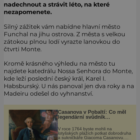
nadechnout a strávit léto, na které
nezapomenete.
Silný zážitek vám nabídne hlavní město
Funchal na jihu ostrova. Z města s velkou
zátokou plnou lodí vyrazte lanovkou do
čtvrti Monte.
Kromě krásného výhledu na město tu
najdete katedrálu Nossa Senhora do Monte,
kde leží poslední český král, Karel I.
Habsburský. U nás panoval jen dva roky a na
Madeiru odešel do vyhnanství.
Casanova v Pobaltí: Co měl
legendární svůdník
společného se svobodnými
zednáři?
V roce 1764 byste mohli na
lotyšských plážích potkat dobrodruha
a sukničkáře Giacoma Casanovu.