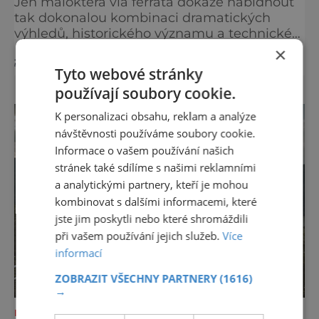
Jen málokterá via ferrata dokáže nabídnout
tak dokonalou kombinaci dramatických
výhledů, historického významu a technické
přístupnosti jako Via Ferrata Sosat. V srdci
×
zobrazit více >>
Brentských Dolomit představuje vstupní
Tyto webové stránky
bránu do legendárního systému Via delle
používají soubory cookie.
Bocchette, který je mezi milovníky ferrat
považován za jednu z nejkrásnějších
K personalizaci obsahu, reklam a analýze
vysokohorských tras na světě. Přestože
návštěvnosti používáme soubory cookie.
samotná ferrata nepatří mezi techn
Informace o vašem používání našich
stránek také sdílíme s našimi reklamními
a analytickými partnery, kteří je mohou
kombinovat s dalšími informacemi, které
jste jim poskytli nebo které shromáždili
při vašem používání jejich služeb.
Více
informací
ZOBRAZIT VŠECHNY PARTNERY
(1616)
→
DOVOLENÁ V ZAHRANIČÍ