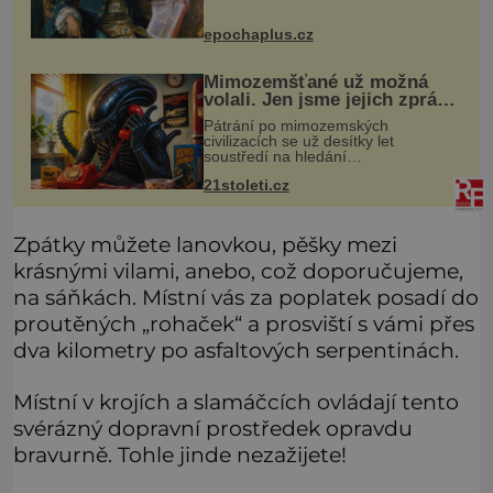
Jeho cesta k Baltskému moři však
nebyla turistickým výletem, ale ryze
epochaplus.cz
pracovní cestou se zištnými úmysly.
Mimozemšťané už možná
volali. Jen jsme jejich zprávu
nedokázali rozpoznat
Pátrání po mimozemských
civilizacích se už desítky let
soustředí na hledání
úzkopásmových rádiových signálů,
21stoleti.cz
které by příroda sama vytvořila jen
stěží. Nová studie však naznačuje,
že právě tato strate
Zpátky můžete lanovkou, pěšky mezi
krásnými vilami, anebo, což doporučujeme,
na sáňkách. Místní vás za poplatek posadí do
proutěných „rohaček“ a prosviští s vámi přes
dva kilometry po asfaltových serpentinách.
Místní v krojích a slamáčcích ovládají tento
svérázný dopravní prostředek opravdu
bravurně. Tohle jinde nezažijete!