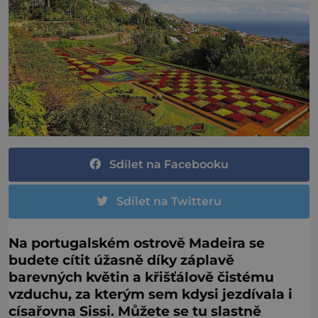
Sdílet na Facebooku
Sdílet na Twitteru
Na portugalském ostrově Madeira se
budete cítit úžasně díky záplavě
barevných květin a křišťálově čistému
vzduchu, za kterým sem kdysi jezdívala i
císařovna Sissi. Můžete se tu slastně