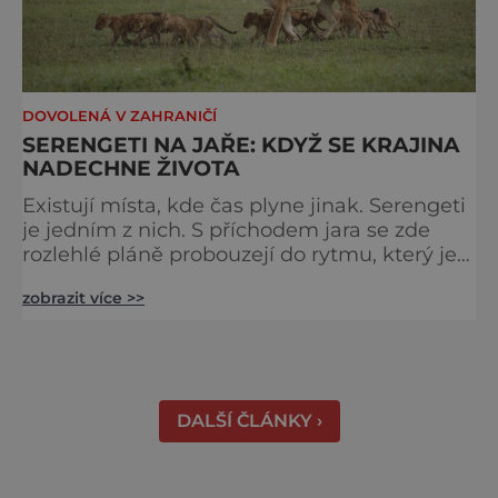
DOVOLENÁ V ZAHRANIČÍ
SERENGETI NA JAŘE: KDYŽ SE KRAJINA
NADECHNE ŽIVOTA
Existují místa, kde čas plyne jinak. Serengeti
je jedním z nich. S příchodem jara se zde
rozlehlé pláně probouzejí do rytmu, který je
starší než lidstvo samo. Vzduch je těžký,
zobrazit více >>
tráva svěží a horizont nekonečný. A právě v
těchto týdnech se odehrává jedno z
nejintenzivnějších přírodních divadel na
světě. Na jihu Serengeti se každoročně
shromažďují statisíce zvířat. Více než 1,5
DALŠÍ ČLÁNKY ›
milionu pakoňů, dop