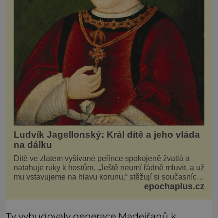
Ludvík Jagellonský: Král dítě a jeho vláda
na dálku
Dítě ve zlatem vyšívané peřince spokojeně žvatlá a
natahuje ruky k hostům. „Ještě neumí řádně mluvit, a už
mu vstavujeme na hlavu korunu,“ stěžují si současníci,
epochaplus.cz
pro které je k neuvěření, že droboučký princ se dnes
stal králem. Otázka za milion, na niž by všichni,
zejména stárnoucí a nemocný král Vl
Ty vybudovaly generace Madeiřanů k