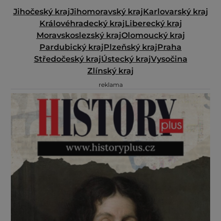
Jihočeský kraj
Jihomoravský kraj
Karlovarský kraj
Královéhradecký kraj
Liberecký kraj
Moravskoslezský kraj
Olomoucký kraj
Pardubický kraj
Plzeňský kraj
Praha
Středočeský kraj
Ústecký kraj
Vysočina
Zlínský kraj
reklama