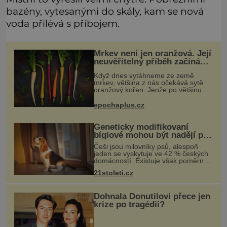
bazény, vytesanými do skály, kam se nová
voda přilévá s příbojem.
Mrkev není jen oranžová. Její
neuvěřitelný příběh začíná
fialovou barvou
Když dnes vytáhneme ze země
mrkev, většina z nás očekává sytě
oranžový kořen. Jenže po většinu
své historie je mrkev všechno
možné, jen ne oranžová. Je fialová,
epochaplus.cz
žlutá, bílá, někdy dokonce téměř
černá.
Geneticky modifikovaní
bíglové mohou být nadějí pro
alergiky
Češi jsou milovníky psů, alespoň
jeden se vyskytuje ve 42 % českých
domácností. Existuje však poměrně
velká skupina lidí, kteří by si psa rádi
21stoleti.cz
pořídili, ale nemohou, protože jsou
alergičtí. Jejich imu
Dohnala Donutilovi přece jen
krize po tragédii?