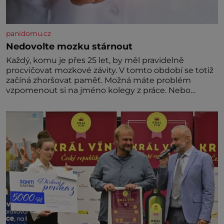
panidomu.cz
Nedovolte mozku stárnout
Každý, komu je přes 25 let, by měl pravidelně
procvičovat mozkové závity. V tomto období se totiž
začíná zhoršovat paměť. Možná máte problém
vzpomenout si na jméno kolegy z práce. Nebo
marně v paměti lovíte název knížky, kterou jste
nedávno přečetli. Je to opravdu tak, s věkem jako
kdyby se paměť rozhodla stávkovat. Cvičte