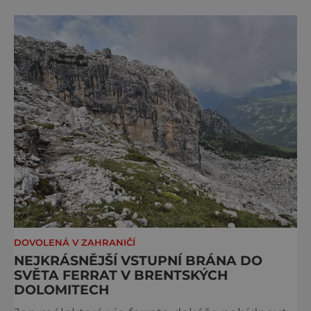
kterým stojí za to naplánovat si letní
dovolenou právě sem. Madonna di
Campiglio uhrane každé ráno, kdy první
paprsky kreslí na vrcholcích Brenty
DOVOLENÁ V ZAHRANIČÍ
NEJKRÁSNĚJŠÍ VSTUPNÍ BRÁNA DO
SVĚTA FERRAT V BRENTSKÝCH
DOLOMITECH