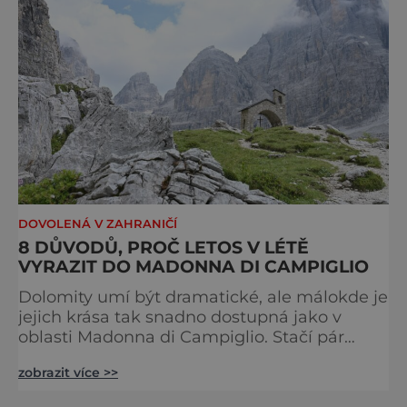
DOVOLENÁ V ZAHRANIČÍ
8 DŮVODŮ, PROČ LETOS V LÉTĚ
VYRAZIT DO MADONNA DI CAMPIGLIO
Dolomity umí být dramatické, ale málokde je
jejich krása tak snadno dostupná jako v
oblasti Madonna di Campiglio. Stačí pár
minut v lanovce a ocitnete se mezi skalními
zobrazit více >>
věžemi, horskými jezery a nekonečnými
výhledy. Přinášíme tipy na osm zážitků, kvůli