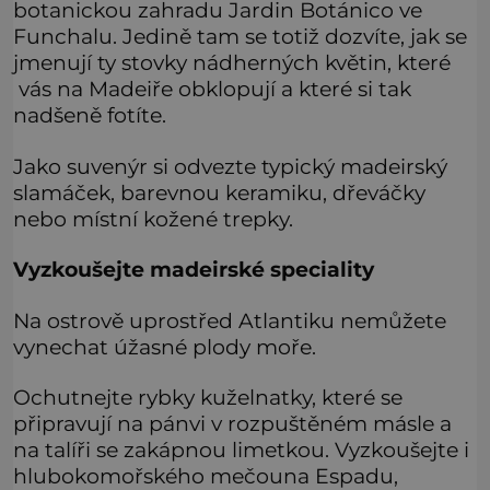
botanickou zahradu Jardin Botánico ve
Funchalu. Jedině tam se totiž dozvíte, jak se
jmenují ty stovky nádherných květin, které
vás na Madeiře obklopují a které si tak
nadšeně fotíte.
Jako suvenýr si odvezte typický madeirský
slamáček, barevnou keramiku, dřeváčky
nebo místní kožené trepky.
Vyzkoušejte madeirské speciality
Na ostrově uprostřed Atlantiku nemůžete
vynechat úžasné plody moře.
Ochutnejte rybky kuželnatky, které se
připravují na pánvi v rozpuštěném másle a
na talíři se zakápnou limetkou. Vyzkoušejte i
hlubokomořského mečouna Espadu,