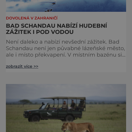
DOVOLENÁ V ZAHRANIČÍ
BAD SCHANDAU NABÍZÍ HUDEBNÍ
ZÁŽITEK I POD VODOU
Není daleko a nabízí nevšední zážitek. Bad
Schandau není jen půvabné lázeňské město,
ale i místo překvapení. V místním bazénu si
totiž můžete vychutnat koncert přímo ve
zobrazit více >>
vodě. Nádherně osvěžující místo leží jen 8
kilometrů od Hřenska a například z Prahy se
tam dostanete vlakem za pouhé dvě hodiny.
I proto je pravděpodobné, že v jeho
bazénech