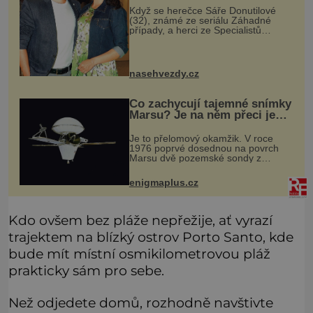
Když se herečce Sáře Donutilové
(32), známé ze seriálu Záhadné
případy, a herci ze Specialistů
Martinu Donutilovi (35) narodil mrtvý
syn Matyáš, jako by je to ještě
semklo. A pak se jim narodil syn E
nasehvezdy.cz
Co zachycují tajemné snímky
Marsu? Je na něm přeci jen
voda?
Je to přelomový okamžik. V roce
1976 poprvé dosednou na povrch
Marsu dvě pozemské sondy z
amerického vesmírného programu
Viking, které jsou schopny pořídit
enigmaplus.cz
fotografie záhadami opředené rudé
planety. V
Kdo ovšem bez pláže nepřežije, ať vyrazí
trajektem na blízký ostrov Porto Santo, kde
bude mít místní osmikilometrovou pláž
prakticky sám pro sebe.
Než odjedete domů, rozhodně navštivte