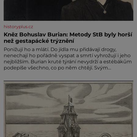
historyplus.cz
Kněz Bohuslav Burian: Metody StB byly horší
než gestapácké trýznění
Ponižují ho a mlátí. Do jídla mu přidávají drogy,
nenechají ho pořádně vyspat a smrtí vyhrožují i jeho
nejbližším. Burian kruté týrání nevydrží a estébákům
podepíše všechno, co po něm chtějí. Svým
podpisem jim potvrdí také to, že na něj během
výslechů nikdo nevyvíjel fyzický ani psychický nátlak.
Syn brněnského řezníka chce být knězem a