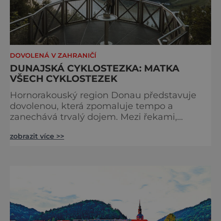
DOVOLENÁ V ZAHRANIČÍ
DUNAJSKÁ CYKLOSTEZKA: MATKA
VŠECH CYKLOSTEZEK
Hornorakouský region Donau představuje
dovolenou, která zpomaluje tempo a
zanechává trvalý dojem. Mezi řekami,
zvlněnou krajinou a mírnými rovinami se zde
zobrazit více >>
propojují pohyb, příroda, gastronomie a
kultura v zážitky, které mají skutečnou
hodnotu. Nejde tu o to být stále výš, rychleji
a dál, ale o výjimečné okamžiky – při
cyklistických výletech podél řek, pěších
túrách s dalekými výhledy, rodinnýc