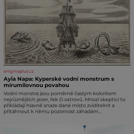
enigmaplus.cz
Ayia Napa: Kyperské vodní monstrum s
mírumilovnou povahou
Vodní monstra jsou poměrně častým koloritem
nejrůznějších jezer, řek či ostrovů. Mnozí skeptici to
přikládají hlavně snaze dané místo zviditelnit a
přitáhnout k němu pozornost záhadám
nakloněných turi