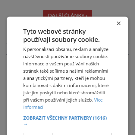
světě. Na jihu Serengeti se každoročně
shromažďují statisíce zvířat. Více než 1,5
DALŠÍ ČLÁNKY ›
milionu pakoňů, dop
×
Tyto webové stránky
používají soubory cookie.
K personalizaci obsahu, reklam a analýze
návštěvnosti používáme soubory cookie.
Informace o vašem používání našich
KALENDÁŘ AKCÍ
stránek také sdílíme s našimi reklamními
a analytickými partnery, kteří je mohou
<<
Srpen 2026
>>
kombinovat s dalšími informacemi, které
27
28
29
30
31
1
2
jste jim poskytli nebo které shromáždili
při vašem používání jejich služeb.
Více
3
4
5
6
7
8
9
informací
10
11
12
13
14
15
16
ZOBRAZIT VŠECHNY PARTNERY
(1616)
→
17
18
19
20
21
22
23
24
25
26
27
28
29
30