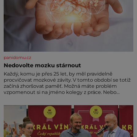
panidomu.cz
Nedovolte mozku stárnout
Každý, komu je přes 25 let, by měl pravidelně
procvičovat mozkové závity. V tomto období se totiž
začíná zhoršovat paměť. Možná máte problém
vzpomenout si na jméno kolegy z práce. Nebo
marně v paměti lovíte název knížky, kterou jste
nedávno přečetli. Je to opravdu tak, s věkem jako
kdyby se paměť rozhodla stávkovat. Cvičte