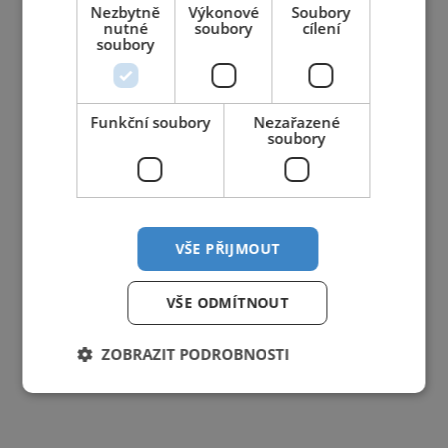
Nezbytně
Výkonové
Soubory
nutné
soubory
cílení
31
1
2
3
4
5
6
soubory
Funkční soubory
Nezařazené
soubory
VŠE PŘIJMOUT
VŠE ODMÍTNOUT
ZOBRAZIT PODROBNOSTI