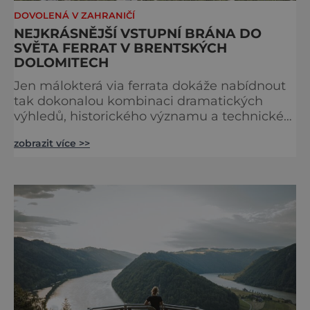
DOVOLENÁ V ZAHRANIČÍ
NEJKRÁSNĚJŠÍ VSTUPNÍ BRÁNA DO
SVĚTA FERRAT V BRENTSKÝCH
DOLOMITECH
Jen málokterá via ferrata dokáže nabídnout
tak dokonalou kombinaci dramatických
výhledů, historického významu a technické
přístupnosti jako Via Ferrata Sosat. V srdci
zobrazit více >>
Brentských Dolomit představuje vstupní
bránu do legendárního systému Via delle
Bocchette, který je mezi milovníky ferrat
považován za jednu z nejkrásnějších
vysokohorských tras na světě. Přestože
samotná ferrata nepatří mezi techn