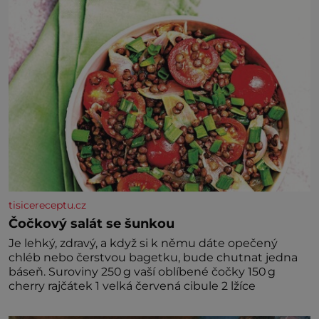
tisicereceptu.cz
Čočkový salát se šunkou
Je lehký, zdravý, a když si k němu dáte opečený
chléb nebo čerstvou bagetku, bude chutnat jedna
báseň. Suroviny 250 g vaší oblíbené čočky 150 g
cherry rajčátek 1 velká červená cibule 2 lžíce