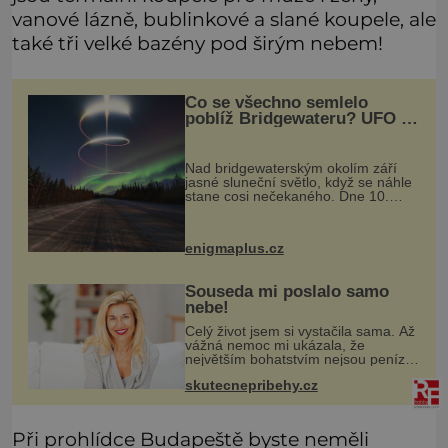
vanové lázně, bublinkové a slané koupele, ale
také tři velké bazény pod širým nebem!
Co se všechno semlelo
poblíž Bridgewateru? UFO na
obloze, monstra v bažinách!
Nad bridgewaterským okolím září
jasné sluneční světlo, když se náhle
stane cosi nečekaného. Dne 10.
května roku 1760 v deset hodin
dopoledne zde dojde k vůbec
prvnímu historicky doloženému
enigmaplus.cz
přeletu UFO
Souseda mi poslalo samo
nebe!
Celý život jsem si vystačila sama. Až
vážná nemoc mi ukázala, že
největším bohatstvím nejsou peníze
ani vlastní byt, ale člověk, který je
skutecnepribehy.cz
ochotný podat pomocnou ruku.
Vždycky jsem byla spíš samotářka.
Při prohlídce Budapeště byste neměli