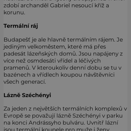
zdobí archanděl Gabriel nesoucí kříž a
korunu.
Termální ráj
Budapešť je ale hlavně termálním rájem. Je
jediným velkoměstem, které má přes
padesát lázeňských domů. Jsou napájeny z
více než osmdesáti vřídel a léčivých
pramenů. V kteroukoliv denní dobu se tu v
bazénech a vřídlech koupou návštěvníci
všech generací.
Lázně Széchényi
Za jeden z největších termálních komplexů v
Evropě se považují lázně Széchényi v parku
na konci Andrássyho bulváru. Uvnitř lázní
jsou termální koupele pro muže i ženy,