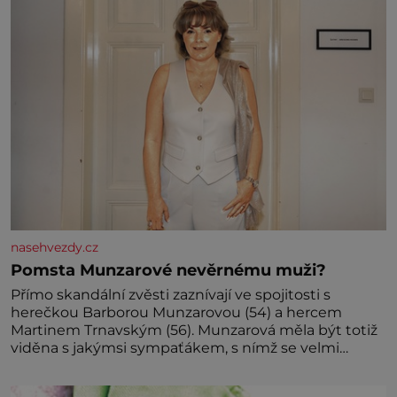
Předškolní věk je
nasehvezdy.cz
Pomsta Munzarové nevěrnému muži?
Přímo skandální zvěsti zaznívají ve spojitosti s
herečkou Barborou Munzarovou (54) a hercem
Martinem Trnavským (56). Munzarová měla být totiž
viděna s jakýmsi sympaťákem, s nímž se velmi
družně, až d