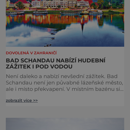
DOVOLENÁ V ZAHRANIČÍ
BAD SCHANDAU NABÍZÍ HUDEBNÍ
ZÁŽITEK I POD VODOU
Není daleko a nabízí nevšední zážitek. Bad
Schandau není jen půvabné lázeňské město,
ale i místo překvapení. V místním bazénu si
totiž můžete vychutnat koncert přímo ve
zobrazit více >>
vodě. Nádherně osvěžující místo leží jen 8
kilometrů od Hřenska a například z Prahy se
tam dostanete vlakem za pouhé dvě hodiny.
I proto je pravděpodobné, že v jeho
bazénech