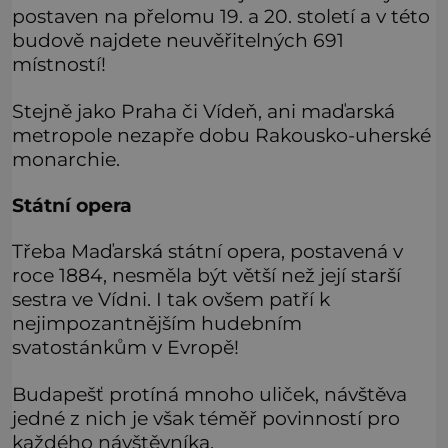
postaven na přelomu 19. a 20. století a v této
budově najdete neuvěřitelných 691
místností!
Stejně jako Praha či Vídeň, ani maďarská
metropole nezapře dobu Rakousko-uherské
monarchie.
Státní opera
Třeba Maďarská státní opera, postavená v
roce 1884, nesměla být větší než její starší
sestra ve Vídni. I tak ovšem patří k
nejimpozantnějším hudebním
svatostánkům v Evropě!
Budapešť protíná mnoho uliček, návštěva
jedné z nich je však téměř povinností pro
každého návštěvníka.