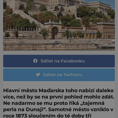
Sdílet na Facebooku
Sdílet na Twitteru
Hlavní město Maďarska toho nabízí daleko
více, než by se na první pohled mohlo zdát.
Ne nadarmo se mu proto říká „tajemná
perla na Dunaji“. Samotné město vzniklo v
roce 1873 sloučením do té doby tří