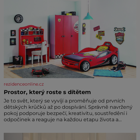
rezidenceonline.cz
Prostor, který roste s dítětem
Je to svět, který se vyvíjí a proměňuje od prvních
dětských krůčků až po dospívání. Správně navržený
pokoj podporuje bezpečí, kreativitu, soustředění i
odpočinek a reaguje na každou etapu života a
specifické potřeby dítěte. Pro nejmenší je klíčová
jednoduchost, měkkost a bezpečí, proto by pokoj
miminka měl působit především klidně a útulně.