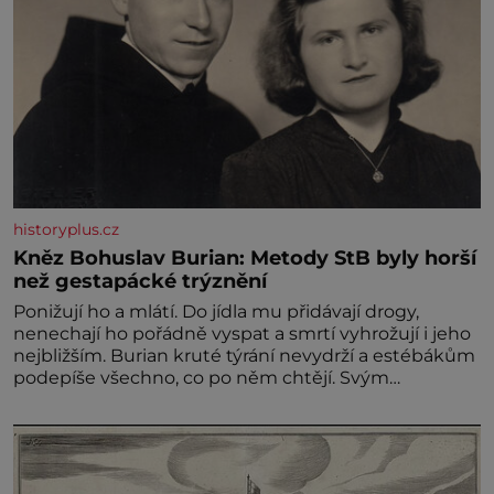
historyplus.cz
Kněz Bohuslav Burian: Metody StB byly horší
než gestapácké trýznění
Ponižují ho a mlátí. Do jídla mu přidávají drogy,
nenechají ho pořádně vyspat a smrtí vyhrožují i jeho
nejbližším. Burian kruté týrání nevydrží a estébákům
podepíše všechno, co po něm chtějí. Svým
podpisem jim potvrdí také to, že na něj během
výslechů nikdo nevyvíjel fyzický ani psychický nátlak.
Syn brněnského řezníka chce být knězem a