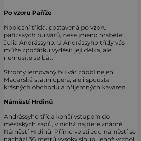
Po vzoru Paříže
Noblesní třída, postavená po vzoru
pařížských bulvárů, nese jméno hraběte
Julia Andrássyho. U Andrássyho třídy vás
může zpočátku vyděsit její délka, ale
nemusíte se bát.
Stromy lemovaný bulvár zdobí nejen
Maďarská státní opera, ale i spousta
krásných obchodů a příjemných kaváren.
Náměstí Hrdinů
Andrássyho třída končí vstupem do
městských sadů, v nichž najdete známé
Náměstí Hrdinů. Přímo ve středu náměstí se
nachází 36 metrů vysoký sloup, jehož vrchol