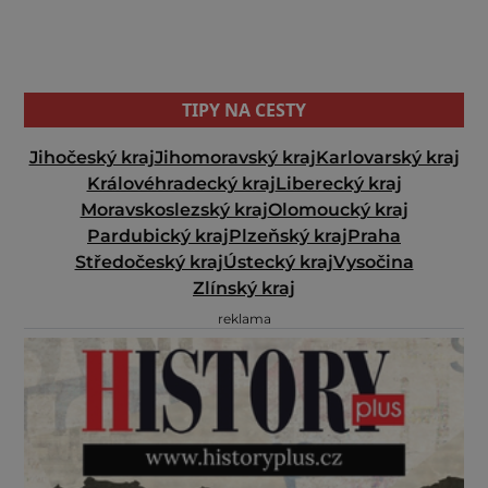
TIPY NA CESTY
Jihočeský kraj
Jihomoravský kraj
Karlovarský kraj
Královéhradecký kraj
Liberecký kraj
Moravskoslezský kraj
Olomoucký kraj
Pardubický kraj
Plzeňský kraj
Praha
Středočeský kraj
Ústecký kraj
Vysočina
Zlínský kraj
reklama