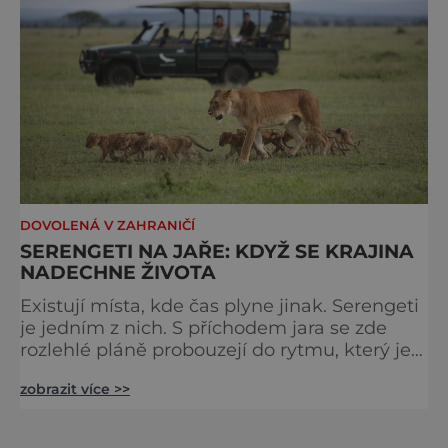
DOVOLENÁ V ZAHRANIČÍ
SERENGETI NA JAŘE: KDYŽ SE KRAJINA
NADECHNE ŽIVOTA
Existují místa, kde čas plyne jinak. Serengeti
je jedním z nich. S příchodem jara se zde
rozlehlé pláně probouzejí do rytmu, který je
starší než lidstvo samo. Vzduch je těžký,
zobrazit více >>
tráva svěží a horizont nekonečný. A právě v
těchto týdnech se odehrává jedno z
nejintenzivnějších přírodních divadel na