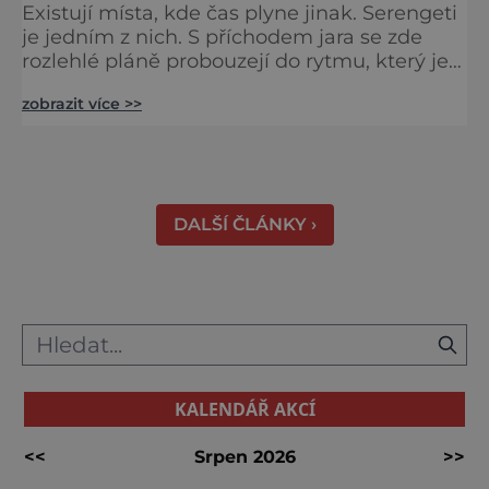
Existují místa, kde čas plyne jinak. Serengeti
je jedním z nich. S příchodem jara se zde
rozlehlé pláně probouzejí do rytmu, který je
starší než lidstvo samo. Vzduch je těžký,
zobrazit více >>
tráva svěží a horizont nekonečný. A právě v
těchto týdnech se odehrává jedno z
nejintenzivnějších přírodních divadel na
světě. Na jihu Serengeti se každoročně
shromažďují statisíce zvířat. Více než 1,5
DALŠÍ ČLÁNKY ›
milionu pakoňů, dop
KALENDÁŘ AKCÍ
<<
Srpen 2026
>>