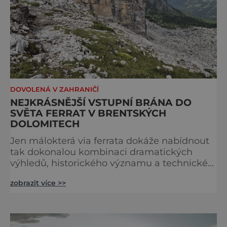
DOVOLENÁ V ZAHRANIČÍ
NEJKRÁSNĚJŠÍ VSTUPNÍ BRÁNA DO
SVĚTA FERRAT V BRENTSKÝCH
DOLOMITECH
Jen málokterá via ferrata dokáže nabídnout
tak dokonalou kombinaci dramatických
výhledů, historického významu a technické
přístupnosti jako Via Ferrata Sosat. V srdci
zobrazit více >>
Brentských Dolomit představuje vstupní
bránu do legendárního systému Via delle
Bocchette, který je mezi milovníky ferrat
považován za jednu z nejkrásnějších