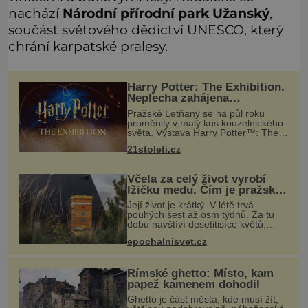
nachází
Národní přírodní park Užanský
,
součást světového dědictví UNESCO, který
chrání karpatské pralesy.
Harry Potter: The Exhibition.
Neplecha zahájena…
Pražské Letňany se na půl roku
proměnily v malý kus kouzelnického
světa. Výstava Harry Potter™: The
Exhibition přivezla do Česka
21stoleti.cz
originální filmové kostýmy a rekvizity,
Bradavice, Hagridovu chýši i uč
Včela za celý život vyrobí
lžičku medu. Čím je pražský
med ze střech tak ceněný?
Její život je krátký. V létě trvá
pouhých šest až osm týdnů. Za tu
dobu navštíví desetitisíce květů,
nalétá stovky kilometrů a vyrobí
epochalnisvet.cz
přibližně devět gramů medu –
zhruba jednu čajovou lžičku. Sama o
s
Římské ghetto: Místo, kam
papež kamenem dohodil
Ghetto je část města, kde musí žít,