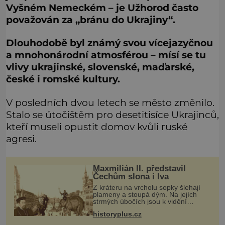
Vyšném Nemeckém – je Užhorod často
považován za „bránu do Ukrajiny“.
Dlouhodobě byl známý svou vícejazyčnou
a mnohonárodní atmosférou – mísí se tu
vlivy ukrajinské, slovenské, maďarské,
české i romské kultury.
V posledních dvou letech se město změnilo.
Stalo se útočištěm pro desetitisíce Ukrajinců,
kteří museli opustit domov kvůli ruské
agresi.
Maxmilián II. představil
Čechům slona i lva
Z kráteru na vrcholu sopky šlehají
plameny a stoupá dým. Na jejích
strmých úbočích jsou k vidění
kamzíci a prohánějí se tu i veverky.
historyplus.cz
Kupodivu nejde třeba o sicilskou
sopku Etnu, ale o pražské Staromě