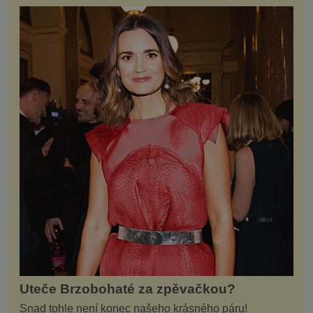
Uteče Brzobohaté za zpěvačkou?
Snad tohle není konec našeho krásného páru!