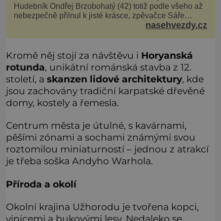
Hudebník Ondřej Brzobohatý (42) totiž podle všeho až
nebezpečně přilnul k jisté krásce, zpěvačce Sáře
nasehvezdy.cz
Milfajtové (33), která jednou byla hostem v pořadu
Inkognito, kde Ondřej účinkuje. Ondřej Brzobohatý (42).
Hned po natáčení prý za ní přišel s nabídkou, ž
Kromě něj stojí za návštěvu i
Horyanská
rotunda
, unikátní románská stavba z 12.
století, a
skanzen lidové architektury
, kde
jsou zachovány tradiční karpatské dřevěné
domy, kostely a řemesla.
Centrum města je útulné, s kavárnami,
pěšími zónami a sochami známými svou
roztomilou miniaturností – jednou z atrakcí
je třeba soška Andyho Warhola.
Příroda a okolí
Okolní krajina Užhorodu je tvořena kopci,
vinicemi a bukovými lesy. Nedaleko se