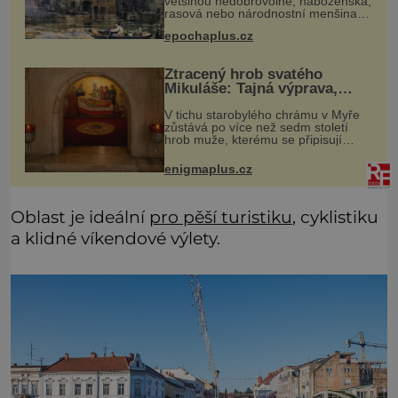
většinou nedobrovolně, náboženská,
rasová nebo národnostní menšina
obyvatel. Bohaté historické
epochaplus.cz
zkušenosti mají s takovým životem
Židé. Už od středověku jsou totiž
Ztracený hrob svatého
Mikuláše: Tajná výprava,
která odnesla nejslavnější
V tichu starobylého chrámu v Myře
relikvii do Itálie
zůstává po více než sedm století
hrob muže, kterému se připisují
zázraky, pomoc chudým i záchrana
námořníků v bouřích. Pak ale
enigmaplus.cz
přichází rok 1087 a klidné místo se
měn
Oblast je ideální
pro pěší turistiku
, cyklistiku
a klidné víkendové výlety.