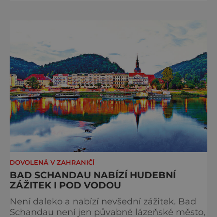
kultura v zážitky, které mají skutečnou
hodnotu. Nejde tu o to být stále výš, rychleji
a dál, ale o výjimečné okamžiky – při
cyklistických výletech podél řek, pěších
túrách s dalekými výhledy, rodinnýc
DOVOLENÁ V ZAHRANIČÍ
BAD SCHANDAU NABÍZÍ HUDEBNÍ
ZÁŽITEK I POD VODOU
Není daleko a nabízí nevšední zážitek. Bad
Schandau není jen půvabné lázeňské město,