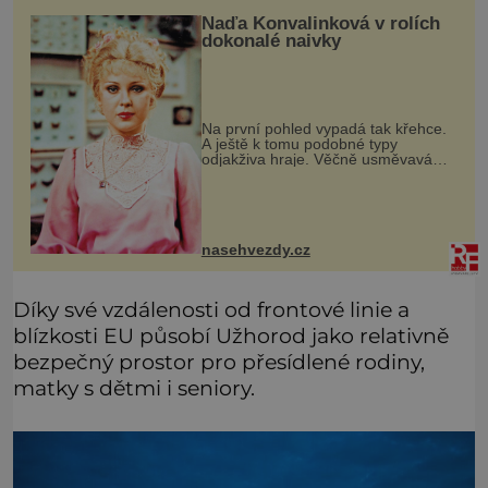
Naďa Konvalinková v rolích
dokonalé naivky
Na první pohled vypadá tak křehce.
A ještě k tomu podobné typy
odjakživa hraje. Věčně usměvavá
Naďa Konvalinková (75). Asi měla
úplně jiné představy o tom, jak by
mělo vypadat její dětství. Bylo jí de
nasehvezdy.cz
Díky své vzdálenosti od frontové linie a
blízkosti EU působí Užhorod jako relativně
bezpečný prostor pro přesídlené rodiny,
matky s dětmi i seniory.