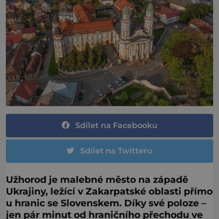
Sdílet na Facebooku
Sdílet na Twitteru
Užhorod je malebné město na západě
Ukrajiny, ležící v Zakarpatské oblasti přímo
u hranic se Slovenskem. Díky své poloze –
jen pár minut od hraničního přechodu ve