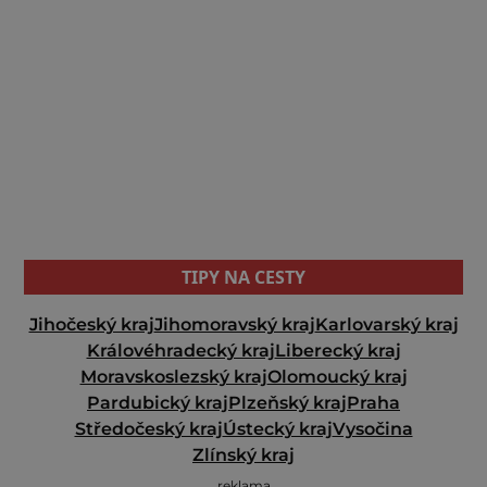
TIPY NA CESTY
Jihočeský kraj
Jihomoravský kraj
Karlovarský kraj
Královéhradecký kraj
Liberecký kraj
Moravskoslezský kraj
Olomoucký kraj
Pardubický kraj
Plzeňský kraj
Praha
Středočeský kraj
Ústecký kraj
Vysočina
Zlínský kraj
reklama