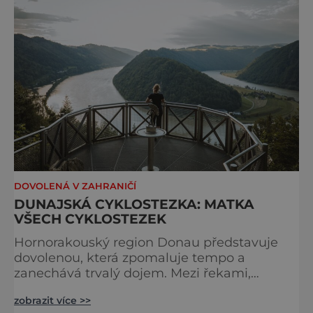
vysokohorských tras na světě. Přestože
samotná ferrata nepatří mezi techn
DOVOLENÁ V ZAHRANIČÍ
DUNAJSKÁ CYKLOSTEZKA: MATKA
VŠECH CYKLOSTEZEK
Hornorakouský region Donau představuje
dovolenou, která zpomaluje tempo a
zanechává trvalý dojem. Mezi řekami,
zvlněnou krajinou a mírnými rovinami se zde
zobrazit více >>
propojují pohyb, příroda, gastronomie a