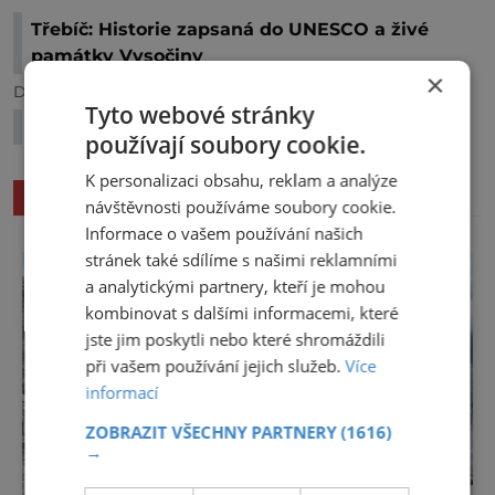
Třebíč: Historie zapsaná do UNESCO a živé
památky Vysočiny
×
Další článek
Tyto webové stránky
Štěpánovice: Kolik životů má nezdolná tvrz?
používají soubory cookie.
K personalizaci obsahu, reklam a analýze
SOUVISEJÍCÍ ČLÁNKY
návštěvnosti používáme soubory cookie.
Informace o vašem používání našich
stránek také sdílíme s našimi reklamními
a analytickými partnery, kteří je mohou
kombinovat s dalšími informacemi, které
jste jim poskytli nebo které shromáždili
při vašem používání jejich služeb.
Více
informací
ZOBRAZIT VŠECHNY PARTNERY
(1616)
→