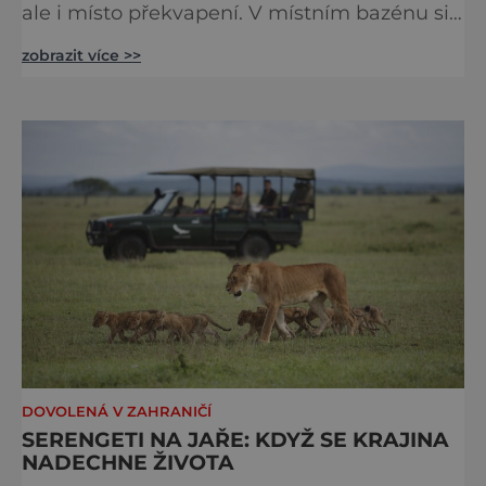
ale i místo překvapení. V místním bazénu si
totiž můžete vychutnat koncert přímo ve
zobrazit více >>
vodě. Nádherně osvěžující místo leží jen 8
kilometrů od Hřenska a například z Prahy se
tam dostanete vlakem za pouhé dvě hodiny.
I proto je pravděpodobné, že v jeho
bazénech
DOVOLENÁ V ZAHRANIČÍ
SERENGETI NA JAŘE: KDYŽ SE KRAJINA
NADECHNE ŽIVOTA