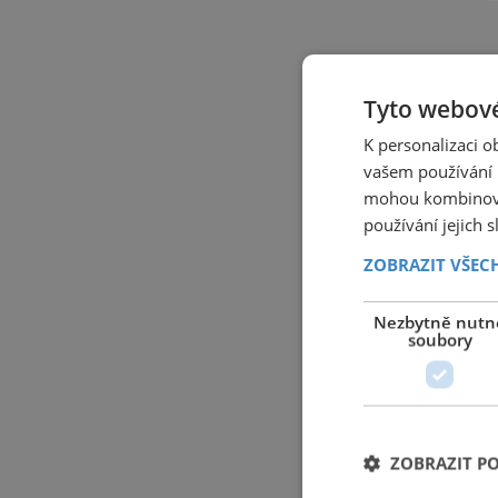
Tyto webové
K personalizaci 
vašem používání n
mohou kombinovat
používání jejich 
ZOBRAZIT VŠEC
Nezbytně nutn
soubory
ZOBRAZIT P