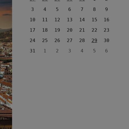
3
4
5
6
7
8
9
10
11
12
13
14
15
16
17
18
19
20
21
22
23
24
25
26
27
28
29
30
31
1
2
3
4
5
6