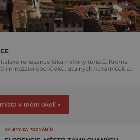
NCE
talské renesance láká miliony turistů. Kromě
í i množství obchůdků, útulných kavárniček a
Julia Césara a v raném středověku se stala
a vlády rodu Me
 místa v mém okolí »
VÝLETY ZA POZNÁNÍM