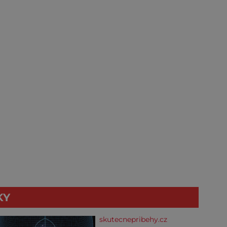
KY
skutecnepribehy.cz