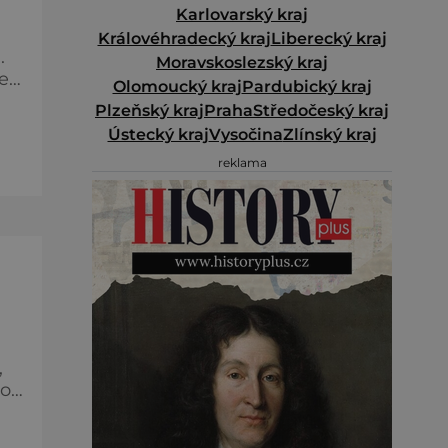
Karlovarský kraj
Královéhradecký kraj
Liberecký kraj
.
Moravskoslezský kraj
e
Olomoucký kraj
Pardubický kraj
Plzeňský kraj
Praha
Středočeský kraj
Ústecký kraj
Vysočina
Zlínský kraj
reklama
,
mou