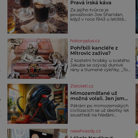
Pravá irská káva
Za jejího tvůrce je
považován Joe Sharidan,
když v roce 1943 u letiště
irského města Foynes
obsluhoval Američany, kteří
kvůli špatnému počasí
nemohli pokračovat v cestě.
historyplus.cz
Povzbudil je tehdy kávou,
Pohřbili kancléře z
Mitrovic zaživa?
Z kostelní hrobky u svatého
Jakuba se ozývají dunivé
rány a tlumené výkřiky. „To
jistě řádí duch,“ myslí si
a
pověrčiví lidé. Ani za dvě
kopy grošů by se nikdo
21stoleti.cz
neodvážil podzemní hrobku
bě
otevřít a její poklop tak
Mimozemšťané už
.
raději jen skrápí svěcenou
možná volali. Jen jsme
vodou. Za několik dní divné
jejich zprávu
Pátrání po mimozemských
burácení skutečně ustane.
nedokázali rozpoznat
e
civilizacích se už desítky let
Když o mnoho let později
soustředí na hledání
hrobku
úzkopásmových rádiových
signálů, které by příroda
sama vytvořila jen stěží.
nasehvezdy.cz
Nová studie však naznačuje,
že právě tato strate