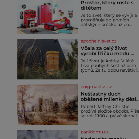
Prostor, který roste s
dítětem
Je to svět, který se vyvíjí a
proměňuje od prvních
dětských krůčků až po
dospívání. Správně
navržený pokoj podporuje
bezpečí, kreativitu,
epochalnisvet.cz
soustředění i odpočinek a
reaguje na každou etapu
Včela za celý život
života a specifické potřeby
vyrobí lžičku medu.
dítěte. Pro nejmenší je
Čím je pražský med ze
Její život je krátký. V létě
klíčová jednoduchost,
střech tak ceněný?
trvá pouhých šest až osm
měkkost a bezpečí, proto
týdnů. Za tu dobu navštíví
by pokoj miminka měl
desetitisíce květů, nalétá
působit především klidně 
stovky kilometrů a vyrobí
útulně. Předškolní věk je
přibližně devět gramů
enigmaplus.cz
medu – zhruba jednu
čajovou lžičku. Sama o so
Nešťastný duch
se může zdát bezvýznamná
oběšené milenky děsí
Teprve když se spojí s
studentky
Robert Jaffrey Christie
dalšími desítkami tisíc
prožívá složité období. Píš
příslušnic svého včelstva,
se rok 1900 a právě skonal
vznikne jeden z
jeho otec, známý továrník
nejdokonalejších
William Mellis Christie
organismů
(1829–1900). Smutná
panidomu.cz
událost je ale doprovázena
ohromným dědictvím