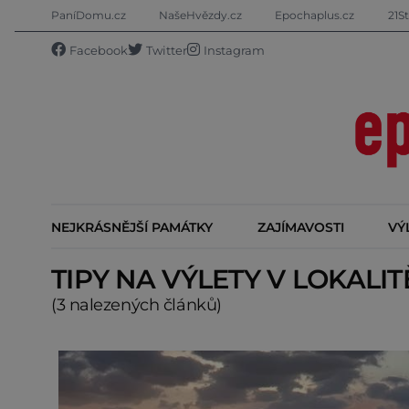
PaníDomu.cz
NašeHvězdy.cz
Epochaplus.cz
21St
Facebook
Twitter
Instagram
NEJKRÁSNĚJŠÍ PAMÁTKY
ZAJÍMAVOSTI
VÝ
TIPY NA VÝLETY V LOKALI
(3 nalezených článků)