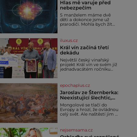
Hlas mě varuje před
nebezpečím
S manželem máme dvě
děti a dokonce jsme už
prarodiči. Mohla bych žít
normálně, nebýt jedné
zásadní změny, která mi
nabourala mysl. Živím se
iluxus.cz
jako mzdová účetní a konec
měsíce je pro mě vždy
Král vín začíná třetí
velice psychicky náročným
dekádu
obdobím. Od té chvíle, co
Největší český vinařský
máme vnoučata, mi dcera
projekt Král vín ve svém již
čím dál častěji volá o
jednadvacátém ročníku
pomoc, co se hlídání týče.
představil nejlepší domácí
Dalo by se
vína. Ta vybírala odborná
porota z celkem 1260
epochaplus.cz
vzorků od 157 vinařů. Král
vín, který se – i pře
Jaroslav ze Šternberka:
Neexistující šlechtic,
který z Moravy vyžene
Mongolové se tlačí do
Mongoly
Evropy a hrozí, že ovládnou
celý svět. Ale naštěstí jim v
samotném srdci Evropy
stojí v cestě malé, ale silné
království, které dokáže
nejsemsama.cz
dobyvatelské hordy
zastavit. Co nedokáže žádná