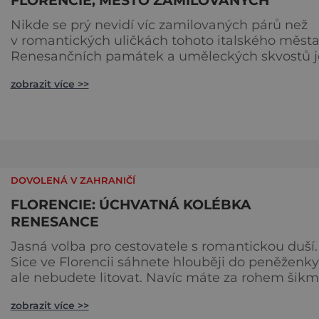
FLORENCIE, MĚSTO ZAMILOVANÝCH
Nikde se prý nevidí víc zamilovaných párů než
v romantických uličkách tohoto italského města
Renesančních památek a uměleckých skvostů j
tu asi nejvíc na světě. Však tu působili největší
zobrazit více >>
malíři, sochaři a básníci. Bazilika Santa Croce, kde
spí florentští velikáni. Florencie byla nesmírně
bohatá! Především se rozlučte
DOVOLENÁ V ZAHRANIČÍ
FLORENCIE: ÚCHVATNÁ KOLÉBKA
RENESANCE
Jasná volba pro cestovatele s romantickou duší.
Sice ve Florencii sáhnete hlouběji do peněženky
ale nebudete litovat. Navíc máte za rohem šik
věž v Pise. Florencie, jedno z nejromantičtějších
zobrazit více >>
měst světa, láká hlavně na své středověké