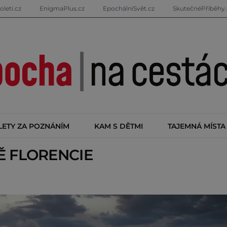
oleti.cz
EnigmaPlus.cz
EpochálníSvět.cz
SkutečnéPříběhy.
LETY ZA POZNÁNÍM
KAM S DĚTMI
TAJEMNÁ MÍSTA
TĚ
FLORENCIE