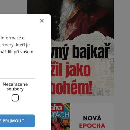
vě
×
 Informace o
tnery, kteří je
máždili při vašem
Nezařazené
soubory
E PŘIJMOUT