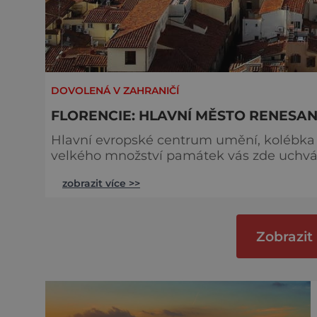
DOVOLENÁ V ZAHRANIČÍ
FLORENCIE: HLAVNÍ MĚSTO RENESA
Hlavní evropské centrum umění, kolébka i
velkého množství památek vás zde uchvát
restaurací. Původně se Florencie nazývala Colonia Florentia, neboli Kvetoucí. Založena byla
zobrazit více >>
roku 59 před naším letopočtem na popud 
městským státem. Vrchol rozkvětu bylo z
Zobrazit