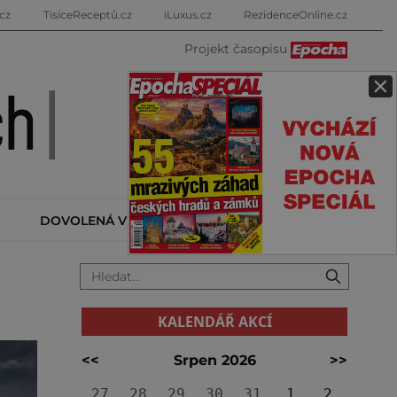
cz
TisíceReceptů.cz
iLuxus.cz
RezidenceOnline.cz
Projekt časopisu
×
DOVOLENÁ V ZAHRANIČÍ
KALENDÁŘ AKCÍ
KALENDÁŘ AKCÍ
<<
Srpen 2026
>>
27
28
29
30
31
1
2