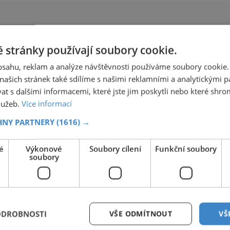
a renesanční památky a také na významné
umělecké sbírky. Říká se, že celá jedna třetina
všech uměleckých pokladů Itálie se nachází prá
ve florentských muzeíc
 stránky používají soubory cookie.
obsahu, reklam a analýze návštěvnosti používáme soubory cookie.
ašich stránek také sdílíme s našimi reklamními a analytickými par
 s dalšími informacemi, které jste jim poskytli nebo které shro
služeb.
Více informací
HNY PARTNERY
(1616) →
é
Výkonové
Soubory cílení
Funkční soubory
soubory
ODROBNOSTI
VŠE ODMÍTNOUT
VŠ