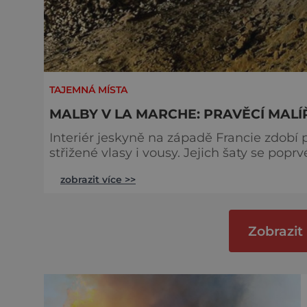
TAJEMNÁ MÍSTA
MALBY V LA MARCHE: PRAVĚCÍ MALÍ
Interiér jeskyně na západě Francie zdobí
střižené vlasy i vousy. Jejich šaty se poprv
let. Jak je to možné? Francouzská jeskyně La Marche byla objevena ve třicátých letech
zobrazit více >>
minulého století. Skrývala překvapivý objev
Zobrazit