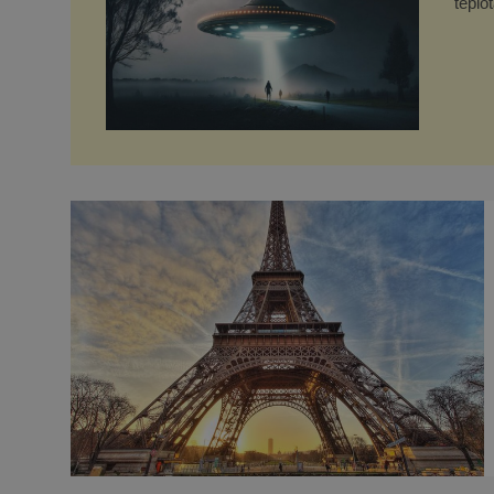
teplo
formy. Potvrzovat to má i podivný příběh muže jménem 
Opra