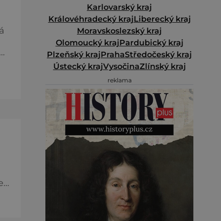
Karlovarský kraj
Královéhradecký kraj
Liberecký kraj
á
Moravskoslezský kraj
Olomoucký kraj
Pardubický kraj
ým,
Plzeňský kraj
Praha
Středočeský kraj
Ústecký kraj
Vysočina
Zlínský kraj
reklama
o
e
vé
ždý