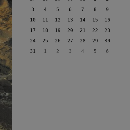
3
4
5
6
7
8
9
10
11
12
13
14
15
16
17
18
19
20
21
22
23
24
25
26
27
28
29
30
31
1
2
3
4
5
6