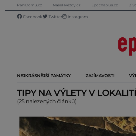
PaníDomu.cz
NašeHvězdy.cz
Epochaplus.cz
21St
Facebook
Twitter
Instagram
NEJKRÁSNĚJŠÍ PAMÁTKY
ZAJÍMAVOSTI
VÝ
TIPY NA VÝLETY V LOKALI
(25 nalezených článků)