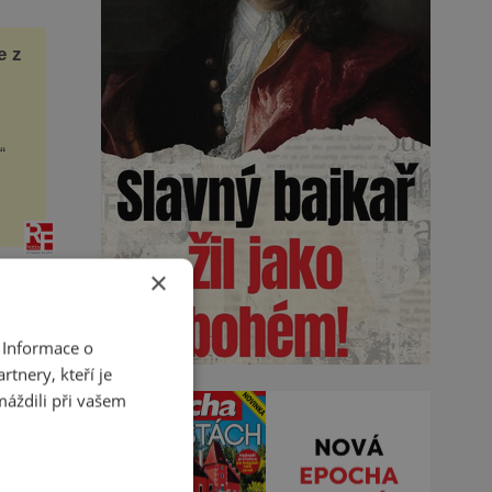
e z
“
há.
×
 Informace o
tnery, kteří je
 že
máždili při vašem
y.
ie.