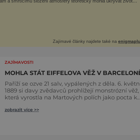
tám a smrtícímu složení atmosféry teoreticky mohla ukrývat životní
Valiant Thor.
vdu šlo o mimozem
Zajímavé články najdete také na
enigmaplu
ZAJÍMAVOSTI
MOHLA STÁT EIFFELOVA VĚŽ V BARCELON
Paříží se ozve 21 salv, vypálených z děla. 6. květ
1889 si davy zvědavců prohlížejí monstrózní věž,
která vyrostla na Martových polích jako pocta k
100. výročí Velké francouzské revoluce. „Takovou
zobrazit více >>
hrůzu jsem ještě neviděl,“ odfrkne ale pohrdavě
jeden důstojný pařížský měšťan. „Nejlepší by byl
kdyby to tu vůbec nestálo,“ brouká si pod vousy.
Někteří lidé nad ocelovým obrem v době jeho
slavn