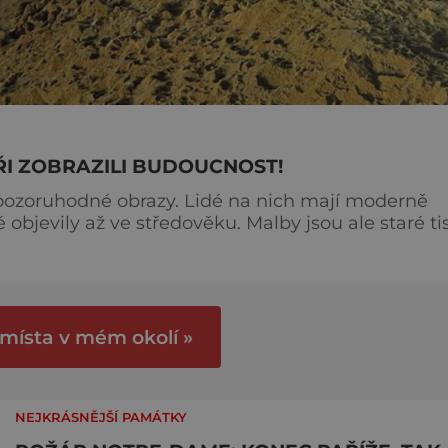
ŘI ZOBRAZILI BUDOUCNOST!
 pozoruhodné obrazy. Lidé na nich mají moderně
é objevily až ve středověku. Malby jsou ale staré ti
. Foto: pinterest.
 místa v mém okolí »
NEJKRÁSNĚJŠÍ PAMÁTKY