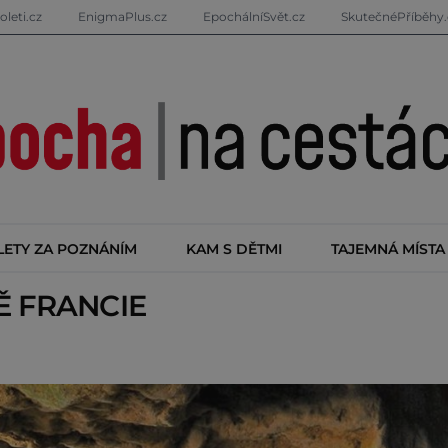
oleti.cz
EnigmaPlus.cz
EpochálníSvět.cz
SkutečnéPříběhy.
LETY ZA POZNÁNÍM
KAM S DĚTMI
TAJEMNÁ MÍSTA
TĚ
FRANCIE