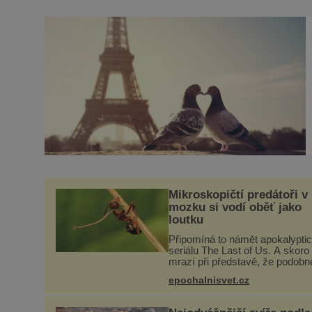
Mikroskopičtí predátoři v
mozku si vodí oběť jako
loutku
Připomíná to námět apokalypti
seriálu The Last of Us. A skoro
mrazí při představě, že podobn
horory probíhají v přírodě běžn
epochalnisvet.cz
tím rozdílem, že nejde pouze o
infekce parazitickou houbou a 