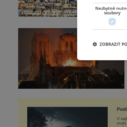
Nezbytně nutn
soubory
ZOBRAZIT P
Podi
mim
V naš
mohl 