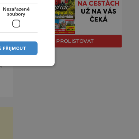
é
poň
Nezařazené
soubory
PROLISTOVAT
E PŘIJMOUT
,