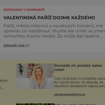
DOVOLENÁ V ZAHRANIČÍ
VALENTINSKÁ PAŘÍŽ DOJME KAŽDÉHO
Paříž, město milenců a osudových románů, má
opravdu co nabídnout. Musíte ale umět ve jmé
romantiky trochu hledat. Že může být špatné
počasí? A to zamilovaným vadí? Pro valentinský
zobrazit více >>
výlet snad neexistuje vhodnější cíl. A užijí si ji
rozmařilci i šetřílkové. Možná nejkrásnější je Paříž
od Seiny, z paluby výletní lodi, a velká romantika
ostrov Île de la Cité se slavnou katedrálou Notre
Souseda mi poslalo samo
Dame, kd
nebe!
Celý život jsem si vystačila sama
ckého
Až vážná nemoc mi ukázala, že
největším bohatstvím nejsou pen
é
ani vlastní byt, ale člověk, který j
ě – s
ochotný podat pomocnou ruku.
skutecnepribehy.cz
Vždycky jsem byla spíš samotář
že