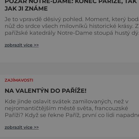
POŽÁR NOTRE-DAME: KONEC PAŘÍŽE, TAK
JAK JI ZNÁME
Je to vpravdě děsivý pohled. Moment, který bod
nůž do srdce všech milovníků historické krásy. Z
pařížské katedrály Notre-Dame stoupá hustý d
zatímco plameny si pochutnávají na prastarých
zobrazit více >>
střešních krovech. A co teprve, když se do médií
dostanou první snímky vyhořelého interiéru. Ne,
na duben 2019 nebudou Pařížané vzpomínat v
dobrém. Musí jen doufat, že se katedrála vrátí d
původní podoby, ja
ZAJÍMAVOSTI
NA VALENTÝN DO PAŘÍŽE!
Kde jinde oslavit svátek zamilovaných, než v
nejromantičtějším městě světa, francouzské
Paříži? Když se řekne Paříž, první co lidi napadn
je metropole lásky a hlavní město módy. Díky s
zobrazit více >>
bohaté historii si vysloužila mnoho jmen, ale ka
cestovatel si zde přijde na své. Každý kdo navštíví