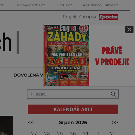
cz
TisíceReceptů.cz
iLuxus.cz
RezidenceOnline.cz
Projekt časopisu
×
DOVOLENÁ V ZAHRANIČÍ
KALENDÁŘ AKCÍ
KALENDÁŘ AKCÍ
<<
Srpen 2026
>>
27
28
29
30
31
1
2