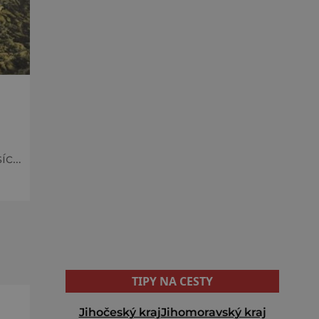
síce
TIPY NA CESTY
Jihočeský kraj
Jihomoravský kraj