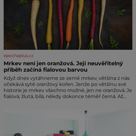
epochaplus.cz
Mrkev není jen oranžová. Její neuvěřitelný
příběh začíná fialovou barvou
Když dnes vytáhneme ze země mrkev, většina z nás
očekává sytě oranžový kořen. Jenže po většinu své
historie je mrkev všechno možné, jen ne oranžová. Je
fialová, žlutá, bílá, někdy dokonce téměř černá. Až
díky stovkám let pečlivého šlechtění se z ní stává
zelenina, bez které si českou zahradu ani
nedokážeme představit. Její příběh je