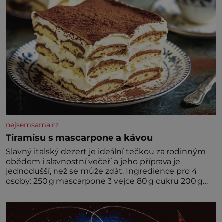
nejsemsama.cz
Tiramisu s mascarpone a kávou
Slavný italský dezert je ideální tečkou za rodinným
obědem i slavnostní večeří a jeho příprava je
jednodušší, než se může zdát. Ingredience pro 4
osoby: 250 g mascarpone 3 vejce 80 g cukru 200 g
cukrářských piškotů 250 ml silné kávy 2 lžíce
amaretta kakao na posypání Postup: Oddělte
žloutky od bílků. Žloutky vyšlehejte s cukrem do
světlé pěny a postupně do nich vmíchejte