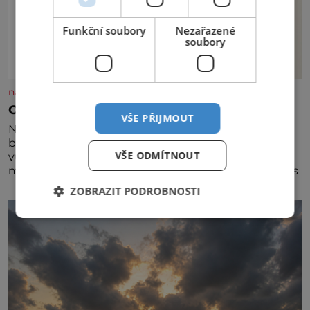
Funkční soubory
Nezařazené
soubory
nasehvezdy.cz
Osamělá herečka Syslová všechno vzdala?
VŠE PŘIJMOUT
Nedávno se povídalo, že má Dana Syslová (80)
blízkého přítele, který je jí oporou. Ale je to ještě
VŠE ODMÍTNOUT
vůbec pravda? V posledních dnech čím dál častěji
mluví o svém odchodu. Dohnala ji snad samota? Půs
ZOBRAZIT PODROBNOSTI