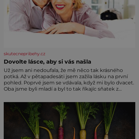
skutecnepribehy.cz
Dovolte lásce, aby si vás našla
Už jsem ani nedoufala, že mě něco tak krásného
potká. Až v pětapadesáti jsem zažila lásku na první
pohled. Poprvé jsem se vdávala, když mi bylo dvacet.
Oba jsme byli mladí a byl to tak říkajíc sňatek z
rozumu. Rodiče nás dali dohromady, Toník byl dobře
zaopatřený mladý muž. Manželství nám oběma moc
nesvědčilo, brzy jsme zjistili, že