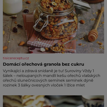
tisicereceptu.cz
Domácí ořechová granola bez cukru
Vynikající a zdravá snídaně je tu! Suroviny Vždy 1
šálek – neloupaných mandlí kešu ořechů vlašských
ořechů slunečnicových semínek semínek dýně
rozinek 3 šálky ovesných vloček 1 lžíce mlet