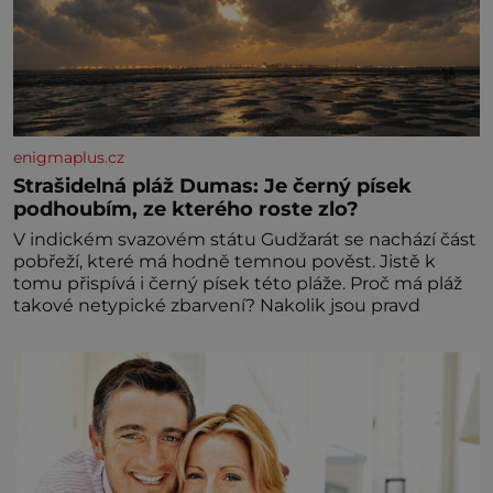
enigmaplus.cz
Strašidelná pláž Dumas: Je černý písek
podhoubím, ze kterého roste zlo?
V indickém svazovém státu Gudžarát se nachází část
pobřeží, které má hodně temnou pověst. Jistě k
tomu přispívá i černý písek této pláže. Proč má pláž
takové netypické zbarvení? Nakolik jsou pravd