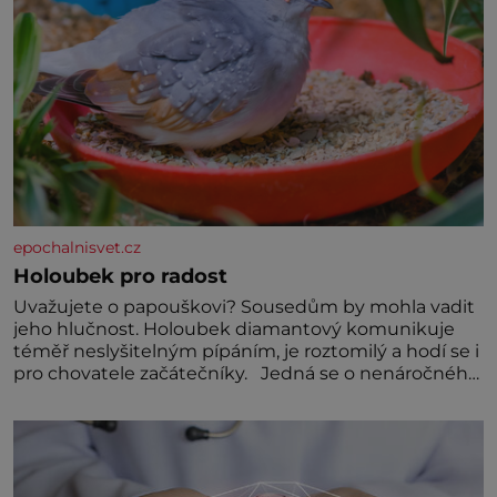
epochalnisvet.cz
Holoubek pro radost
Uvažujete o papouškovi? Sousedům by mohla vadit
jeho hlučnost. Holoubek diamantový komunikuje
téměř neslyšitelným pípáním, je roztomilý a hodí se i
pro chovatele začátečníky. Jedná se o nenáročného
klidného ptáčka, který většinu dne jen posedává.
Hodně času tráví na zemi, kde sbírá zbytky semínek
Jeho domovinou je prakticky celá Austrálie s
výjimkou pobřežní oblasti.