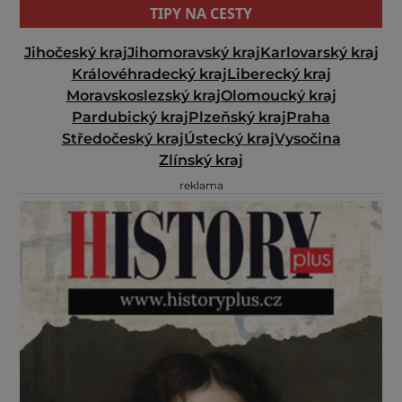
TIPY NA CESTY
Jihočeský kraj
Jihomoravský kraj
Karlovarský kraj
Královéhradecký kraj
Liberecký kraj
Moravskoslezský kraj
Olomoucký kraj
Pardubický kraj
Plzeňský kraj
Praha
Středočeský kraj
Ústecký kraj
Vysočina
Zlínský kraj
reklama