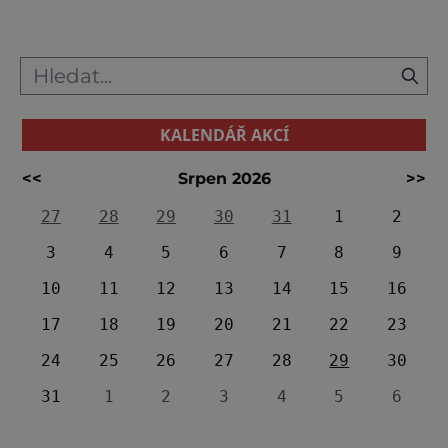
mysleli, a tak každoročně sníh nahrazují
chomáčky nečesa
KALENDÁŘ AKCÍ
<<
Srpen 2026
>>
27
28
29
30
31
1
2
3
4
5
6
7
8
9
10
11
12
13
14
15
16
17
18
19
20
21
22
23
24
25
26
27
28
29
30
31
1
2
3
4
5
6