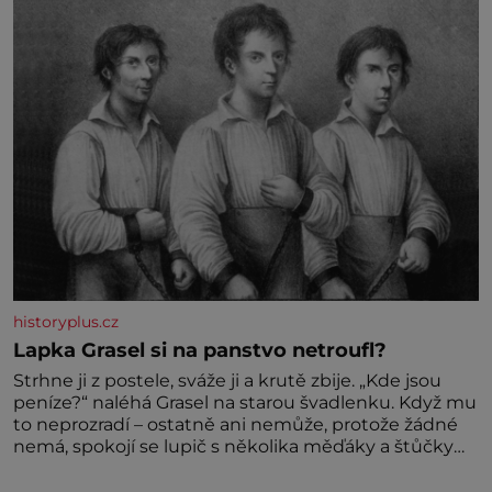
historyplus.cz
Lapka Grasel si na panstvo netroufl?
Strhne ji z postele, sváže ji a krutě zbije. „Kde jsou
peníze?“ naléhá Grasel na starou švadlenku. Když mu
to neprozradí – ostatně ani nemůže, protože žádné
nemá, spokojí se lupič s několika měďáky a štůčky
látky. Zraněná žena pár dní nato umírá. Je to muž
nebývale krutý. Jeho činy budí hrůzu ještě dlouho po