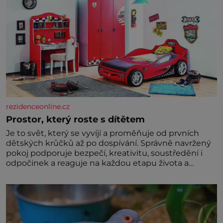
rezidenceonline.cz
Prostor, který roste s dítětem
Je to svět, který se vyvíjí a proměňuje od prvních
dětských krůčků až po dospívání. Správně navržený
pokoj podporuje bezpečí, kreativitu, soustředění i
odpočinek a reaguje na každou etapu života a
specifické potřeby dítěte. Pro nejmenší je klíčová
jednoduchost, měkkost a bezpečí, proto by pokoj
miminka měl působit především klidně a útulně.
Předškolní věk je