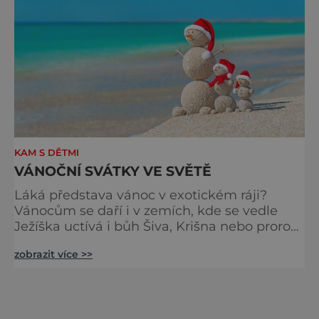
KAM S DĚTMI
VÁNOČNÍ SVÁTKY VE SVĚTĚ
Láká představa vánoc v exotickém ráji?
Vánocům se daří i v zemích, kde se vedle
Ježíška uctívá i bůh Šiva, Krišna nebo prorok
Mohamed. Všude na světě ale rádi slaví
zobrazit více >>
vánoce. Často netuší, že se v těch dnech
nějaký spasitel narodil. Jak se slaví vánoce
ve světě? Brazílie Pokud si říkáte, že Vánoce
bez sněhu nejsou ono, ale i na to Brazilci