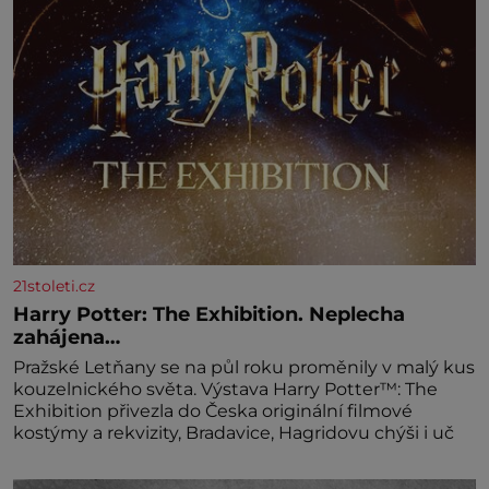
mascarpone, aby vznikl hladký
21stoleti.cz
Harry Potter: The Exhibition. Neplecha
zahájena…
Pražské Letňany se na půl roku proměnily v malý kus
kouzelnického světa. Výstava Harry Potter™: The
Exhibition přivezla do Česka originální filmové
kostýmy a rekvizity, Bradavice, Hagridovu chýši i uč