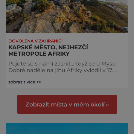
DOVOLENÁ V ZAHRANIČÍ
KAPSKÉ MĚSTO, NEJHEZČÍ
METROPOLE AFRIKY
Pojďte se s námi zasnít…Když se u Mysu
Dobré naděje na jihu Afriky vylodil v 17.
století holanďan Jan van Riebeeck a založil
zobrazit více >>
zásobovací tábor, netušil, že tu vznikne
krásné milionové Kapské město, do
kterého se budou stěhovat milovníci
surfařů, rodiny i čilí důchodci. Holubi se
Zobrazit místa v mém okolí »
vznášejí nad starou radnicí nejhezčího
města Jižní Afrik