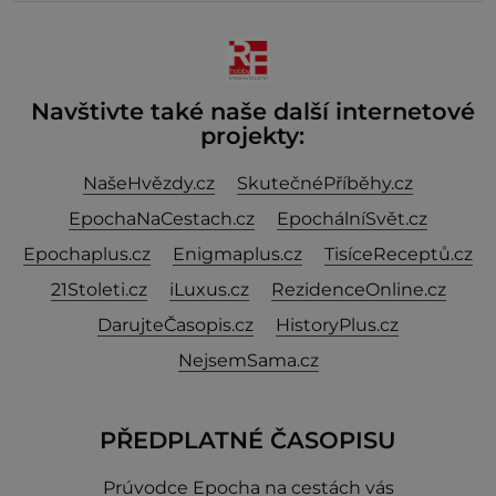
jeho smrti
Navštivte také naše další internetové
projekty:
NašeHvězdy.cz
SkutečnéPříběhy.cz
EpochaNaCestach.cz
EpochálníSvět.cz
Epochaplus.cz
Enigmaplus.cz
TisíceReceptů.cz
21Stoleti.cz
iLuxus.cz
RezidenceOnline.cz
DarujteČasopis.cz
HistoryPlus.cz
NejsemSama.cz
PŘEDPLATNÉ ČASOPISU
Prúvodce Epocha na cestách vás