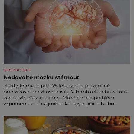
panidomu.cz
Nedovolte mozku stárnout
Každý, komu je přes 25 let, by měl pravidelně
procvičovat mozkové závity. V tomto období se totiž
začíná zhoršovat paměť. Možná máte problém
vzpomenout si na jméno kolegy z práce. Nebo
marně v paměti lovíte název knížky, kterou jste
nedávno přečetli. Je to opravdu tak, s věkem jako
kdyby se paměť rozhodla stávkovat. Cvičte