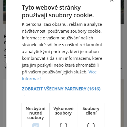
Tyto webové stránky
používají soubory cookie.
K personalizaci obsahu, reklam a analýze
iluxus.cz
návštěvnosti používáme soubory cookie.
Ford dává český fotbal do pohybu. Stává se
Informace o vašem používání našich
novým partnerem FAČR
stránek také sdílíme s našimi reklamními
Značka Ford se od srpna 2026 stává novým
a analytickými partnery, kteří je mohou
partnerem Fotbalové asociace České republiky. V
kombinovat s dalšími informacemi, které
rámci tříleté spolupráce zajistí mobilitu asociace,
jste jim poskytli nebo které shromáždili
reprezentačních týmů i českého fotbalu v regionech.
při vašem používání jejich služeb.
Více
Partner
informací
ZOBRAZIT VŠECHNY PARTNERY
(1616)
→
Nezbytně
Výkonové
Soubory
nutné
soubory
cílení
soubory