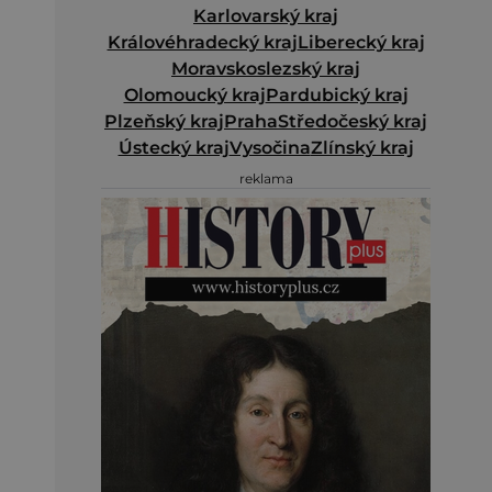
Karlovarský kraj
Královéhradecký kraj
Liberecký kraj
Moravskoslezský kraj
Olomoucký kraj
Pardubický kraj
Plzeňský kraj
Praha
Středočeský kraj
Ústecký kraj
Vysočina
Zlínský kraj
reklama