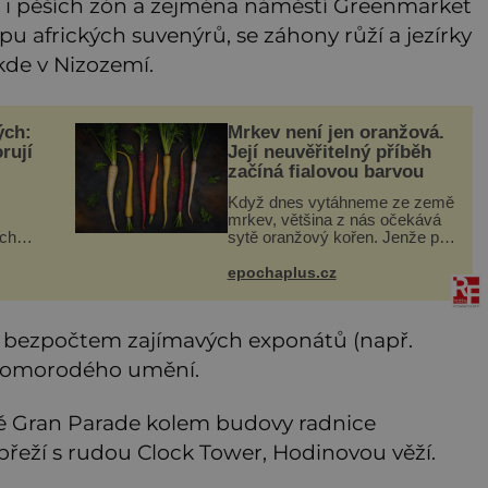
ů i pěších zón a zejména náměstí Greenmarket
pu afrických suvenýrů, se záhony růží a jezírky
ěkde v Nizozemí.
ých:
Mrkev není jen oranžová.
rují
Její neuvěřitelný příběh
začíná fialovou barvou
Když dnes vytáhneme ze země
mrkev, většina z nás očekává
ich
sytě oranžový kořen. Jenže po
o
většinu své historie je mrkev
ování
všechno možné, jen ne
epochaplus.cz
i.
oranžová. Je fialová, žlutá, bílá,
í
někdy dokonce téměř černá.
 bezpočtem zajímavých exponátů (např.
y domorodého umění.
dě Gran Parade kolem budovy radnice
řeží s rudou Clock Tower, Hodinovou věží.