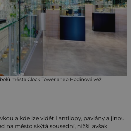
mbolů města Clock Tower aneb Hodinová věž.
vkou a kde lze vidět i antilopy, paviány a jinou
hled na město skýtá sousední, nižší, avšak