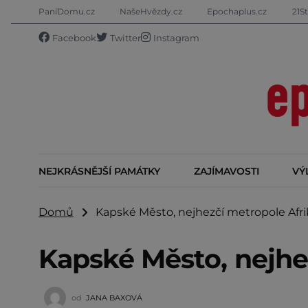
PaníDomu.cz
NašeHvězdy.cz
Epochaplus.cz
21St
Facebook
Twitter
Instagram
NEJKRÁSNĚJŠÍ PAMÁTKY
ZAJÍMAVOSTI
VÝ
Domů
Kapské Město, nejhezčí metropole Afri
Kapské Město, nejhe
od
JANA BAXOVÁ