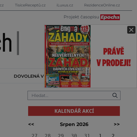
cz
TisíceReceptů.cz
iLuxus.cz
RezidenceOnline.cz
Projekt časopisu
×
DOVOLENÁ V ZAHRANIČÍ
KALENDÁŘ AKCÍ
KALENDÁŘ AKCÍ
<<
Srpen 2026
>>
27
28
29
30
31
1
2