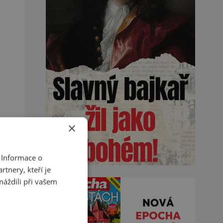
×
 Informace o
tnery, kteří je
máždili při vašem