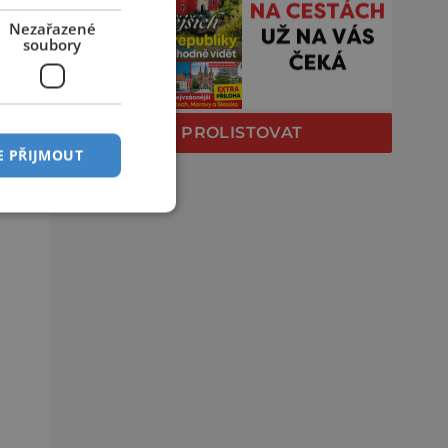
Nezařazené
soubory
PROLISTOVAT
E PŘIJMOUT