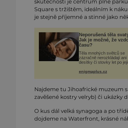
skutečnosti je centrum plné park
Square s tržištěm, ideálním k náku
je stejně příjemné a stinné jako n
Neporušená těla svat
Jak je možné, že vzdo
času?
Těla mnohých světců se
zázračně nerozkládají ani
desítky či stovky let po jej
smrti, ačkoliv na nich čast
nebylo provedeno balzam
enigmaplus.cz
či jiné pokusy o konzervac
Neporušené ostatky bývaj
považo
Najdeme tu Jihoafrické muzeum s
zavěšené kostry velryb) či ukázk
O kus dál velká synagoga a po tří
dojdeme na Waterfront, krásné náb