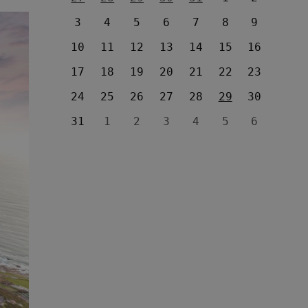
3
4
5
6
7
8
9
10
11
12
13
14
15
16
17
18
19
20
21
22
23
24
25
26
27
28
29
30
31
1
2
3
4
5
6