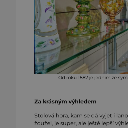
Od roku 1882 je jedním ze sy
Za krásným výhledem
Stolová hora, kam se dá vyjet i lano
žoužel, je super, ale ještě lepší vý