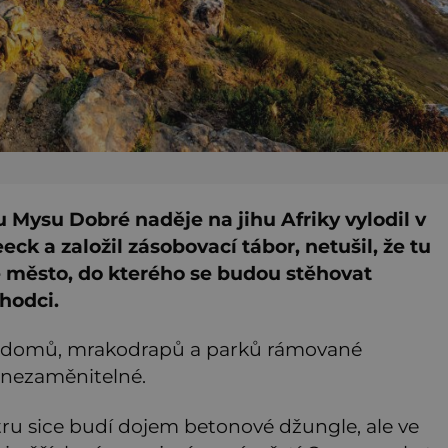
 Mysu Dobré naděje na jihu Afriky vylodil v
eck a založil zásobovací tábor, netušil, že tu
 město, do kterého se budou stěhovat
chodci.
í domů, mrakodrapů a parků rámované
 nezaměnitelné.
ru sice budí dojem betonové džungle, ale ve