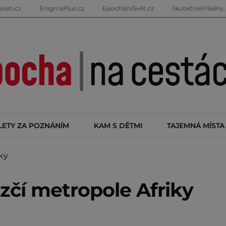
oleti.cz
EnigmaPlus.cz
EpochálníSvět.cz
SkutečnéPříběhy.
LETY ZA POZNÁNÍM
KAM S DĚTMI
TAJEMNÁ MÍSTA
ky
zčí metropole Afriky