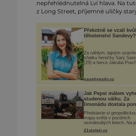
nepřehlédnutelná Lví hlava. Na tuto
z Long Street, příjemné uličky star
Překotně se vzali kvůl
těhotenství Sandevy?
Za náhlým, tajným uzavř
sňatku herečky Sary San
(29) a herce Jakuba Prac
(42), známých ze seriálu 
a Sara, se skrývá možná
mnohem víc než jen touh
nasehvezdy.cz
posvětit čirou lá
Jak Pepsi málem vyhr
studenou válku. Za
limonádu dostala po
i křižník
Představte si geopoliticko
mapu světa v pozdních
osmdesátých letech. Na j
straně Washington, na dru
21stoleti.cz
Moskva. Mezi nimi jadern