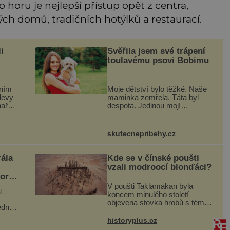
 horu je nejlepší přístup opět z centra,
ých domů, tradičních hotýlků a restaurací.
i
Svěřila jsem své trápení
toulavému psovi Bobimu
ením
Moje dětství bylo těžké. Naše
devy
maminka zemřela. Táta byl
haře
despota. Jedinou mojí
Jakub
spřízněnou duší se stal toulavý
pejsek Bobi. Doma jsem jako
a
dítě měla peklo. Maminka
skutecnepribehy.cz
sku! Vynořily se
zemřela, když jsem byla ještě
malá. O
ála
Kde se v čínské poušti
vzali modroocí blonďáci?
norky
V poušti Taklamakan byla
u
koncem minulého století
objevena stovka hrobů s téměř
edné
netknutými mumiemi. Všichni
hé
mrtví byli pohřbeni s úctou a
historyplus.cz
ý
četnými milodary. Asi nejvíc