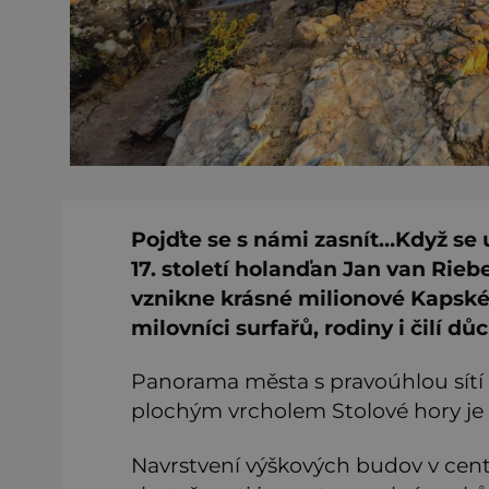
Pojďte se s námi zasnít…Když se u
17. století holanďan Jan van Riebe
vznikne krásné milionové Kapské
milovníci surfařů, rodiny i čilí dů
Panorama města s pravoúhlou sít
plochým vrcholem Stolové hory je
Navrstvení výškových budov v cent