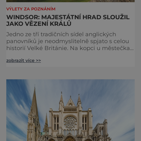
VÝLETY ZA POZNÁNÍM
WINDSOR: MAJESTÁTNÍ HRAD SLOUŽIL
JAKO VĚZENÍ KRÁLŮ
Jedno ze tří tradičních sídel anglických
panovníků je neodmyslitelně spjato s celou
historií Velké Británie. Na kopci u městečka
Windsor v jižní Anglii asi 30 kilometrů od
zobrazit více >>
Londýna, se tyčí gigantická stavba,
obklopená věčně zelenými trávníky. Její
gotické věže budí obdiv znalců architektury,
vysoké hradby zase respekt nepřátel, kteří by
chtěli komplex dobýt. Za bezmála 950 let
jeho existence z