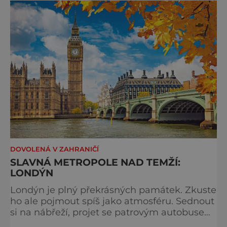
typicky londýnského? Angličané milují
kluziště, patří k neodmyslitelné předvánoční
tradici a zábavě všech věkových k
DOVOLENÁ V ZAHRANIČÍ
SLAVNÁ METROPOLE NAD TEMŽÍ:
LONDÝN
Londýn je plný překrásných památek. Zkuste
ho ale pojmout spíš jako atmosféru. Sednout
si na nábřeží, projet se patrovým autobusem
místy, kudy také jezdí královna, chodili