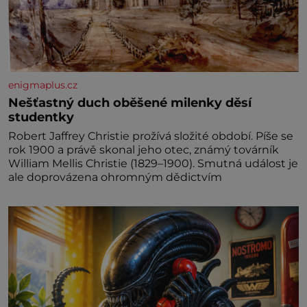
enigmaplus.cz
Nešťastný duch oběšené milenky děsí
studentky
Robert Jaffrey Christie prožívá složité období. Píše se
rok 1900 a právě skonal jeho otec, známý továrník
William Mellis Christie (1829–1900). Smutná událost je
ale doprovázena ohromným dědictvím