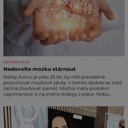
panidomu.cz
Nedovolte mozku stárnout
Každý, komu je přes 25 let, by měl pravidelně
procvičovat mozkové závity. V tomto období se totiž
začíná zhoršovat paměť. Možná máte problém
vzpomenout si na jméno kolegy z práce. Nebo
marně v paměti lovíte název knížky, kterou jste
nedávno přečetli. Je to opravdu tak, s věkem jako
kdyby se paměť rozhodla stávkovat. Cvičte