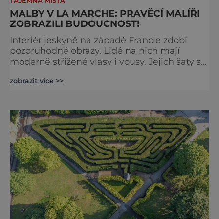
TAJEMNÁ MÍSTA
MALBY V LA MARCHE: PRAVĚCÍ MALÍŘI
ZOBRAZILI BUDOUCNOST!
Interiér jeskyně na západě Francie zdobí
pozoruhodné obrazy. Lidé na nich mají
moderně střižené vlasy i vousy. Jejich šaty se
poprvé objevily až ve středověku. Malby jsou
zobrazit více >>
ale staré tisíce let. Jak je to možné?
Francouzská jeskyně La Marche byla
objevena ve třicátých letech minulého
století. Skrývala překvapivý objev. Foto:
pinterest.