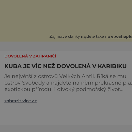
3 dětí) a 60 váž
Zajímavé články najdete také na
epochaplu
DOVOLENÁ V ZAHRANIČÍ
KUBA JE VÍC NEŽ DOVOLENÁ V KARIBIKU
Je největší z ostrovů Velkých Antil. Říká se mu
ostrov Svobody a najdete na něm překrásné plá
exotickou přírodu i divoký podmořský život
korálových útesů v průzračném Karibském moři
zobrazit více >>
Kuba je nádherná země plná slunce, tance, pláží
pohostinného obyvatelstva a skvělého jídla, pití 
doutníků. Její klima je sice subtropické a tropick
přičemž východ je daleko teplejší než západ, vy 
ale ne