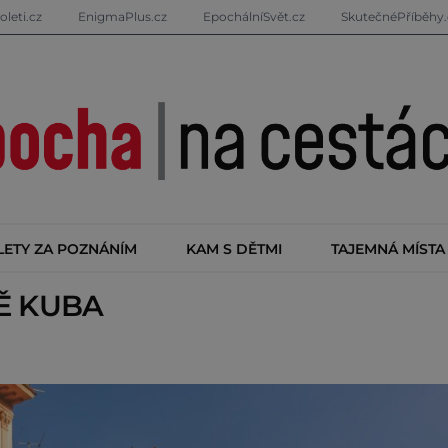
oleti.cz
EnigmaPlus.cz
EpochálníSvět.cz
SkutečnéPříběhy.
LETY ZA POZNÁNÍM
KAM S DĚTMI
TAJEMNÁ MÍSTA
TĚ
KUBA