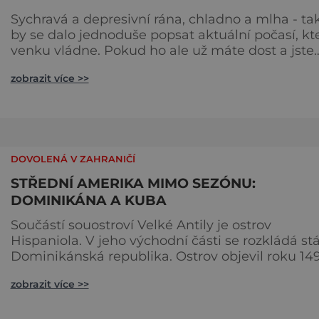
Sychravá a depresivní rána, chladno a mlha - ta
by se dalo jednoduše popsat aktuální počasí, kt
venku vládne. Pokud ho ale už máte dost a jste
spíše vyznavačem teplého a slunečného období
zobrazit více >>
přemýšlíte, odkud načerpáte energii, máme pro
vás tip! Zimní dovolená u moře je přesně to pravé
ořechové! Spolehlivě zapomenete na vítr a
chumelenici, dobijete si baterky na 100%, prožij
nové zážitky,
DOVOLENÁ V ZAHRANIČÍ
STŘEDNÍ AMERIKA MIMO SEZÓNU:
DOMINIKÁNA A KUBA
Součástí souostroví Velké Antily je ostrov
Hispaniola. V jeho východní části se rozkládá stá
Dominikánská republika. Ostrov objevil roku 14
Kryštof Kolumbus a již roku 1496 tu založil nejsta
zobrazit více >>
evropskou osadu, známou dnes jako Santo
Domingo, hlavní město Dominikánské republiky
Pro svou krásu je Dominikánská republika někd