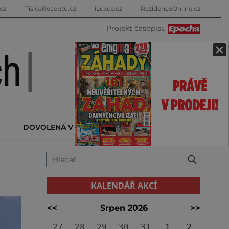
cz
TisíceReceptů.cz
iLuxus.cz
RezidenceOnline.cz
Projekt časopisu
×
DOVOLENÁ V ZAHRANIČÍ
KALENDÁŘ AKCÍ
KALENDÁŘ AKCÍ
<<
Srpen 2026
>>
27
28
29
30
31
1
2