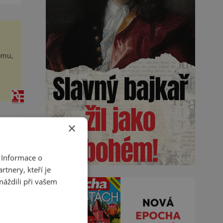
omu,
e
y
×
 Informace o
tnery, kteří je
to,
ohy
máždili při vašem