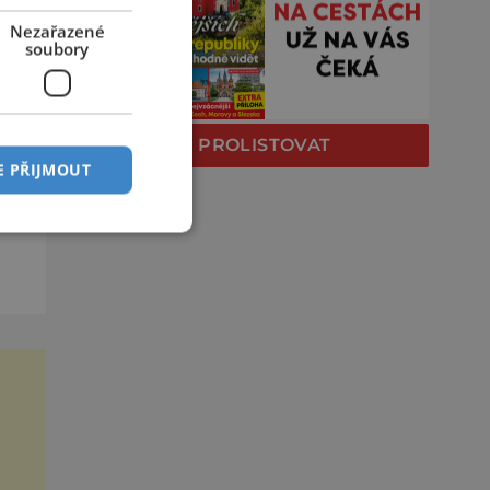
a
Nezařazené
soubory
PROLISTOVAT
E PŘIJMOUT
u
e