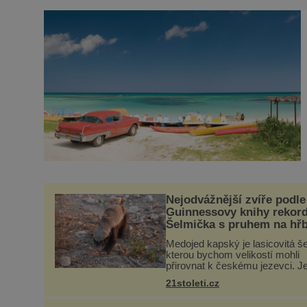
Nejodvážnější zvíře podle
Guinnessovy knihy rekor
Šelmička s pruhem na hřb
Medojed kapský je lasicovitá š
kterou bychom velikostí mohli
přirovnat k českému jezevci. J
extrémně nebojácná, ostatně b
21stoleti.cz
označována za nejodvážnější z
vůbec. V této souvislosti je do