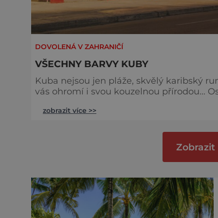
DOVOLENÁ V ZAHRANIČÍ
VŠECHNY BARVY KUBY
Kuba nejsou jen pláže, skvělý karibský ru
vás ohromí i svou kouzelnou přírodou... 
záliv a Atlantský oceán, se přezdívá Perla
zobrazit více >>
národními parky, z části pokrytými deštný
palma královská či karibské cy
Zobrazit