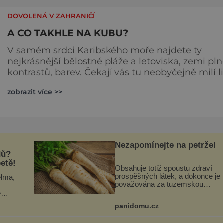
DOVOLENÁ V ZAHRANIČÍ
A CO TAKHLE NA KUBU?
V samém srdci Karibského moře najdete ty
nejkrásnější bělostné pláže a letoviska, zemi pl
kontrastů, barev. Čekají vás tu neobyčejně milí l
a mnoho zajímavých míst. Pestrá kultura, historie,
zobrazit více >>
typická koloniální architektura, to všechno vás
čeká v hlavním kubánském městě Havaně
přezdívané Paříž Karibiku. Na seznamu míst, kt
objevíte, byste měli mít Kapitol, třídu Malecón,
bohémskou hospůd
Nezapomínejte na petržel
dů?
etě!
Obsahuje totiž spoustu zdraví
prospěšných látek, a dokonce je
elma,
považována za tuzemskou
superpotravinu. Zázrak plný
e
vitaminů V petrželi najdete vitam
ývá
panidomu.cz
B1, B2, B3, B6, provitamin A, vit
víře
E a
konc