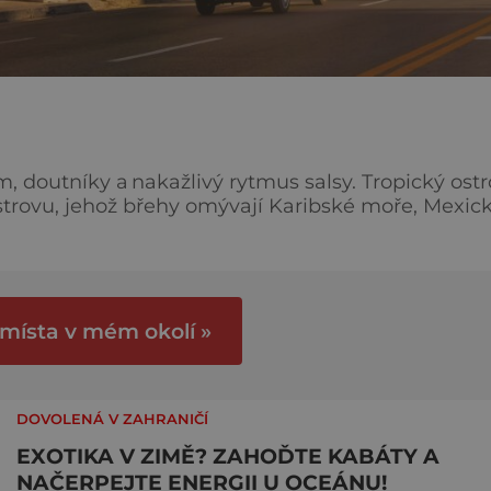
m, doutníky a nakažlivý rytmus salsy. Tropický ost
Ostrovu, jehož břehy omývají Karibské moře, Mexic
 Karibiku. Jeho přírodní krásy jsou chráněné 14
mi tropickými lesy se vzácnými rostlinami, jako je
 místa v mém okolí »
DOVOLENÁ V ZAHRANIČÍ
EXOTIKA V ZIMĚ? ZAHOĎTE KABÁTY A
NAČERPEJTE ENERGII U OCEÁNU!