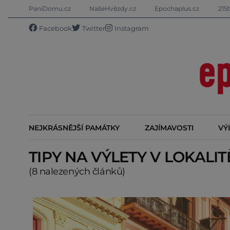
PaníDomu.cz
NašeHvězdy.cz
Epochaplus.cz
21St
Facebook
Twitter
Instagram
NEJKRÁSNĚJŠÍ PAMÁTKY
ZAJÍMAVOSTI
VÝ
TIPY NA VÝLETY V LOKALI
(8 nalezených článků)