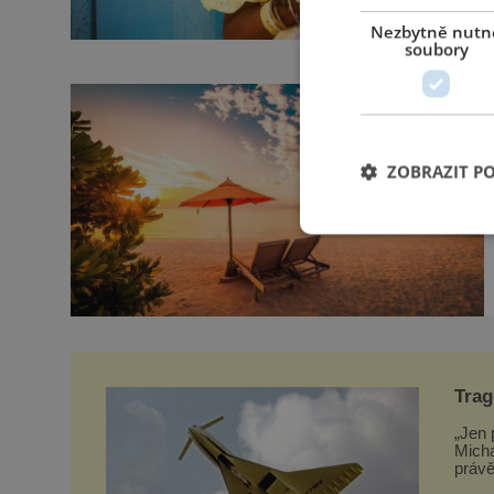
Nezbytně nutn
soubory
ZOBRAZIT P
Trag
vzal
„Jen 
Micha
právě
Tupol