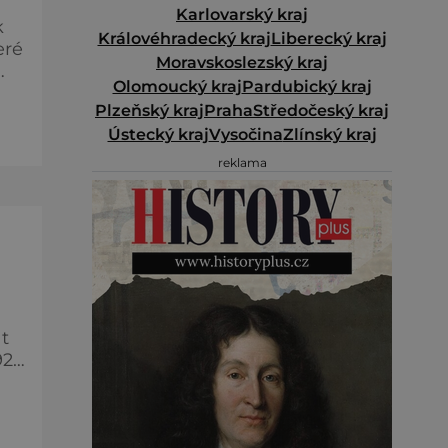
Karlovarský kraj
k
Královéhradecký kraj
Liberecký kraj
eré
Moravskoslezský kraj
Olomoucký kraj
Pardubický kraj
 a
Plzeňský kraj
Praha
Středočeský kraj
Ústecký kraj
Vysočina
Zlínský kraj
reklama
ete
t
92
rší
.
y