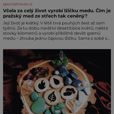
epochalnisvet.cz
Včela za celý život vyrobí lžičku medu. Čím je
pražský med ze střech tak ceněný?
Její život je krátký. V létě trvá pouhých šest až osm
týdnů. Za tu dobu navštíví desetitisíce květů, nalétá
stovky kilometrů a vyrobí přibližně devět gramů
medu – zhruba jednu čajovou lžičku. Sama o sobě se
může zdát bezvýznamná. Teprve když se spojí s
dalšími desítkami tisíc příslušnic svého včelstva,
vznikne jeden z nejdokonalejších organismů