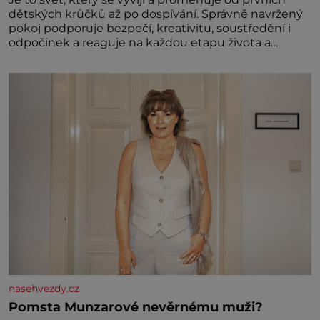
dětských krůčků až po dospívání. Správně navržený
pokoj podporuje bezpečí, kreativitu, soustředění i
odpočinek a reaguje na každou etapu života a
specifické potřeby dítěte. Pro nejmenší je klíčová
jednoduchost, měkkost a bezpečí, proto by pokoj
miminka měl působit především klidně a útulně.
Předškolní věk je
nasehvezdy.cz
Pomsta Munzarové nevěrnému muži?