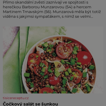
Přímo skandální zvěsti zaznívají ve spojitosti s
herečkou Barborou Munzarovou (54) a hercem
Martinem Trnavským (56). Munzarová měla být totiž
viděna s jakýmsi sympaťákem, s nímž se velmi
družně, až d
tisicereceptu.cz
Čočkový salát se šunkou