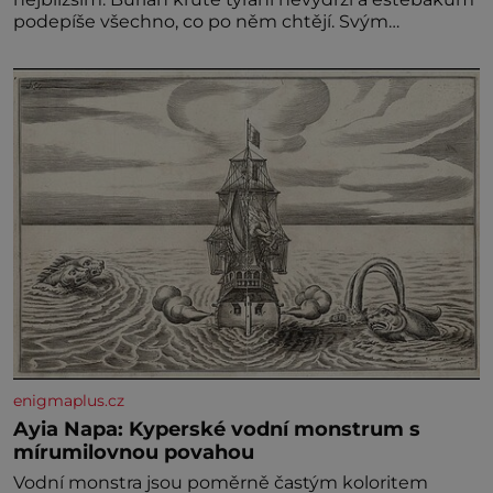
podepíše všechno, co po něm chtějí. Svým
podpisem jim potvrdí také to, že na něj během
výslechů nikdo nevyvíjel fyzický ani psychický nátlak.
Syn brněnského řezníka chce být knězem a
enigmaplus.cz
Ayia Napa: Kyperské vodní monstrum s
mírumilovnou povahou
Vodní monstra jsou poměrně častým koloritem