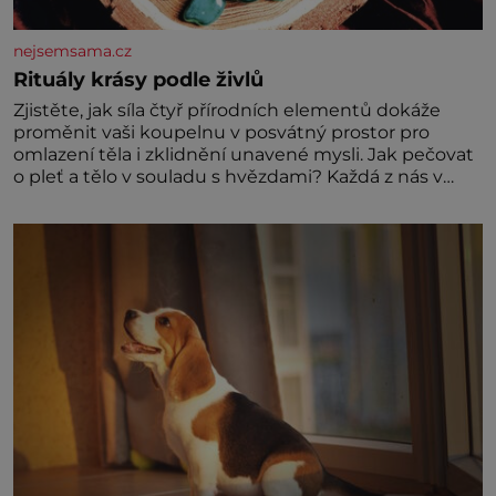
nejsemsama.cz
Rituály krásy podle živlů
Zjistěte, jak síla čtyř přírodních elementů dokáže
proměnit vaši koupelnu v posvátný prostor pro
omlazení těla i zklidnění unavené mysli. Jak pečovat
o pleť a tělo v souladu s hvězdami? Každá z nás v
sobě nese otisk vesmíru, který se projevuje nejen v
naší povaze, ale i v potřebách naší pokožky. Ohnivá
znamení Ženy narozené ve znamení Berana, Lva a
Střelce v sobě nesou žár, odvahu a neutuchající elán.
Vaše