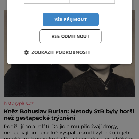
VŠE PŘIJMOUT
VŠE ODMÍTNOUT
ZOBRAZIT PODROBNOSTI
historyplus.cz
Kněz Bohuslav Burian: Metody StB byly horší
než gestapácké trýznění
Ponižují ho a mlátí. Do jídla mu přidávají drogy,
nenechají ho pořádně vyspat a smrtí vyhrožují i jeho
nejbližším. Burian kruté týrání nevydrží a estébákům