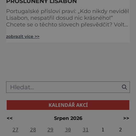
PROSLUNĚNÝ LISABON
Portugalské přísloví praví: „Kdo nikdy neviděl
Lisabon, nespatřil dosud nic krásného!“
Chcete se o těchto slovech přesvědčit? Volte
raději prohlídku pěšky a do kopců se nechte
zobrazit více >>
vyvézt lanovkou. V úzkých uličkách
pastelových barev s mnoha schody
a schůdky se v centru Lisabonu brzy krásně
ztratíte. Nepropadejte však panice. Objevíte
tak nejspíš oblíbenou nákupní čtvrť Chiado
nebo Bairro Alto, popul
KALENDÁŘ AKCÍ
<<
Srpen 2026
>>
27
28
29
30
31
1
2