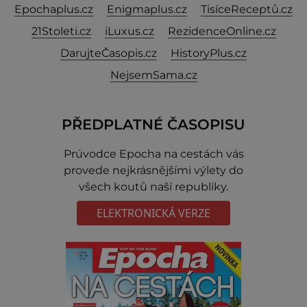
Epochaplus.cz
Enigmaplus.cz
TisíceReceptů.cz
21Stoleti.cz
iLuxus.cz
RezidenceOnline.cz
DarujteČasopis.cz
HistoryPlus.cz
NejsemSama.cz
PŘEDPLATNÉ ČASOPISU
Prúvodce Epocha na cestách vás
provede nejkrásnějšími výlety do
všech koutů naší republiky.
ELEKTRONICKÁ VERZE