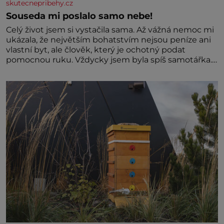
skutecnepribehy.cz
Souseda mi poslalo samo nebe!
Celý život jsem si vystačila sama. Až vážná nemoc mi
ukázala, že největším bohatstvím nejsou peníze ani
vlastní byt, ale člověk, který je ochotný podat
pomocnou ruku. Vždycky jsem byla spíš samotářka.
Nepotřebovala jsem kolem sebe partu kamarádek
ani partnera. Stačily mi knihy, práce a hlavně klid.
Hned po studiích jsem odešla z rodného města,