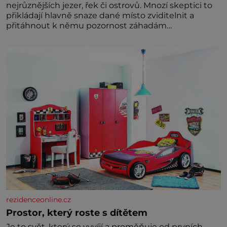
nejrůznějších jezer, řek či ostrovů. Mnozí skeptici to
přikládají hlavně snaze dané místo zviditelnit a
přitáhnout k němu pozornost záhadám
nakloněných turi
rezidenceonline.cz
Prostor, který roste s dítětem
Je to svět, který se vyvíjí a proměňuje od prvních