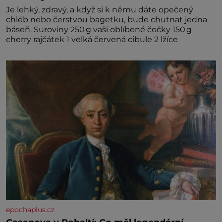
Je lehký, zdravý, a když si k němu dáte opečený
chléb nebo čerstvou bagetku, bude chutnat jedna
báseň. Suroviny 250 g vaší oblíbené čočky 150 g
cherry rajčátek 1 velká červená cibule 2 lžíce
epochaplus.cz