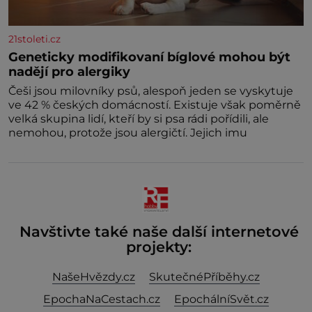
21stoleti.cz
Geneticky modifikovaní bíglové mohou být
nadějí pro alergiky
Češi jsou milovníky psů, alespoň jeden se vyskytuje
ve 42 % českých domácností. Existuje však poměrně
velká skupina lidí, kteří by si psa rádi pořídili, ale
nemohou, protože jsou alergičtí. Jejich imu
Navštivte také naše další internetové
projekty:
NašeHvězdy.cz
SkutečnéPříběhy.cz
EpochaNaCestach.cz
EpochálníSvět.cz