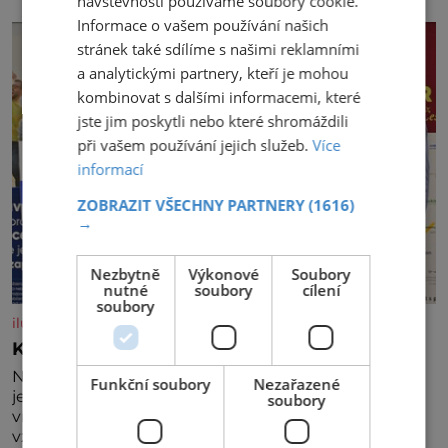
návštěvnosti používáme soubory cookie.
nedávno přečetli. Je to opravdu tak, s věkem jako
Informace o vašem používání našich
kdyby se paměť rozhodla stávkovat. Cvičte
stránek také sdílíme s našimi reklamními
a analytickými partnery, kteří je mohou
kombinovat s dalšími informacemi, které
jste jim poskytli nebo které shromáždili
při vašem používání jejich služeb.
Více
informací
ZOBRAZIT VŠECHNY PARTNERY
(1616)
→
Nezbytně
Výkonové
Soubory
nutné
soubory
cílení
soubory
iluxus.cz
Král vín začíná třetí dekádu
Největší český vinařský projekt Král vín ve svém již
Funkční soubory
Nezařazené
jednadvacátém ročníku představil nejlepší domácí
soubory
vína. Ta vybírala odborná porota z celkem 1260
vzorků od 157 vinařů. Král vín, který se – i pře