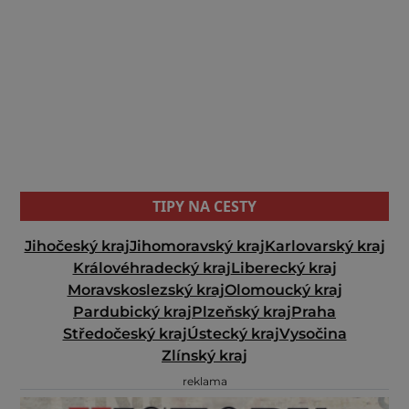
TIPY NA CESTY
Jihočeský kraj
Jihomoravský kraj
Karlovarský kraj
Královéhradecký kraj
Liberecký kraj
Moravskoslezský kraj
Olomoucký kraj
Pardubický kraj
Plzeňský kraj
Praha
Středočeský kraj
Ústecký kraj
Vysočina
Zlínský kraj
reklama