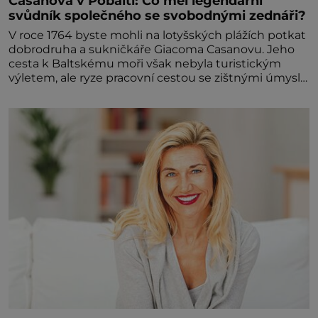
Casanova v Pobaltí: Co měl legendární
svůdník společného se svobodnými zednáři?
V roce 1764 byste mohli na lotyšských plážích potkat
dobrodruha a sukničkáře Giacoma Casanovu. Jeho
cesta k Baltskému moři však nebyla turistickým
výletem, ale ryze pracovní cestou se zištnými úmysly.
Jaký cíl Casanova sledoval, když se například
procházel uličkami lotyšské Rigy? Casanova v Pobaltí
kontaktoval tamní zednářské lóže. Nebyl v této
oblasti žádným nováčkem, protože do zednářské