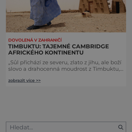
DOVOLENÁ V ZAHRANIČÍ
TIMBUKTU: TAJEMNÉ CAMBRIDGE
AFRICKÉHO KONTINENTU
„Sůl přichází ze severu, zlato z jihu, ale boží
slovo a drahocenná moudrost z Timbuktu,“
praví se. Jeden z nejbohatších krajů, v
zobrazit více >>
němž si dveře podávají intelektuálové z
celého světa. Dnes však místo, kam
nevede ani asfaltová silnice a které zmizelo
v propadlišti dějin. Timbuktu, to je
polozapomenuté centrum afrického
obchodu, vyhřívající se na okraji pouště. Do
15.–16. století sem proudí nejen vz