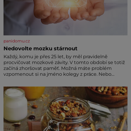
panidomu.cz
Nedovolte mozku stárnout
Každý, komu je přes 25 let, by měl pravidelně
procvičovat mozkové závity. V tomto období se totiž
začíná zhoršovat paměť. Možná máte problém
vzpomenout si na jméno kolegy z práce. Nebo
marně v paměti lovíte název knížky, kterou jste
nedávno přečetli. Je to opravdu tak, s věkem jako
kdyby se paměť rozhodla stávkovat. Cvičte