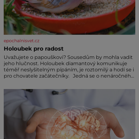
epochalnisvet.cz
Holoubek pro radost
Uvažujete o papouškovi? Sousedům by mohla vadit
jeho hlučnost. Holoubek diamantový komunikuje
téměř neslyšitelným pípáním, je roztomilý a hodí se i
pro chovatele začátečníky. Jedná se o nenáročného
klidného ptáčka, který většinu dne jen posedává.
Hodně času tráví na zemi, kde sbírá zbytky semínek
Jeho domovinou je prakticky celá Austrálie s
výjimkou pobřežní oblasti.