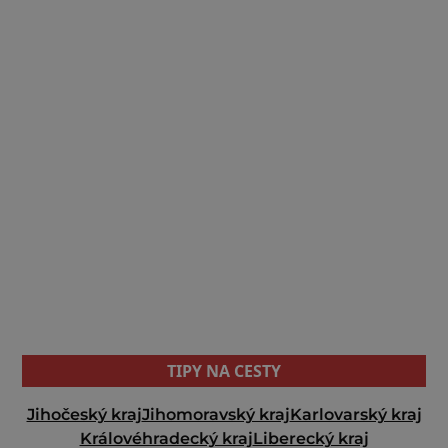
TIPY NA CESTY
Jihočeský kraj
Jihomoravský kraj
Karlovarský kraj
Královéhradecký kraj
Liberecký kraj