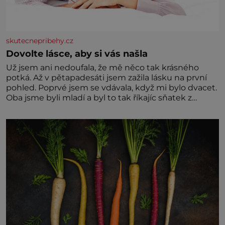
skutecnepribehy.cz
Dovolte lásce, aby si vás našla
Už jsem ani nedoufala, že mě něco tak krásného
potká. Až v pětapadesáti jsem zažila lásku na první
pohled. Poprvé jsem se vdávala, když mi bylo dvacet.
Oba jsme byli mladí a byl to tak říkajíc sňatek z
rozumu. Rodiče nás dali dohromady, Toník byl dobře
zaopatřený mladý muž. Manželství nám oběma moc
nesvědčilo, brzy jsme zjistili, že