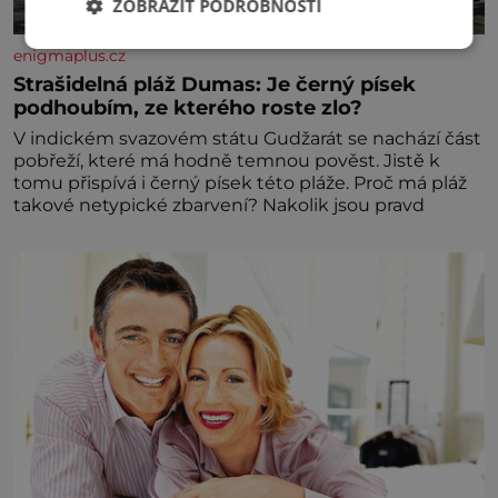
ZOBRAZIT PODROBNOSTI
enigmaplus.cz
Strašidelná pláž Dumas: Je černý písek
podhoubím, ze kterého roste zlo?
V indickém svazovém státu Gudžarát se nachází část
pobřeží, které má hodně temnou pověst. Jistě k
tomu přispívá i černý písek této pláže. Proč má pláž
takové netypické zbarvení? Nakolik jsou pravd