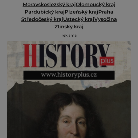
Moravskoslezský kraj
Olomoucký kraj
Pardubický kraj
Plzeňský kraj
Praha
Středočeský kraj
Ústecký kraj
Vysočina
Zlínský kraj
reklama