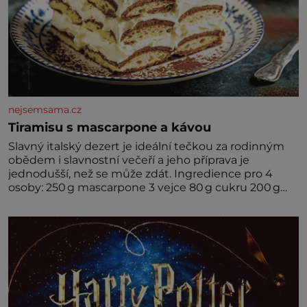
nejsemsama.cz
Tiramisu s mascarpone a kávou
Slavný italský dezert je ideální tečkou za rodinným
obědem i slavnostní večeří a jeho příprava je
jednodušší, než se může zdát. Ingredience pro 4
osoby: 250 g mascarpone 3 vejce 80 g cukru 200 g
cukrářských piškotů 250 ml silné kávy 2 lžíce
amaretta kakao na posypání Postup: Oddělte
žloutky od bílků. Žloutky vyšlehejte s cukrem do
světlé pěny a postupně do nich vmíchejte
mascarpone, aby vznikl hladký