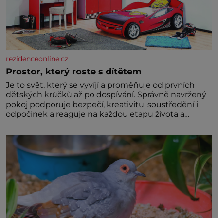
rezidenceonline.cz
Prostor, který roste s dítětem
Je to svět, který se vyvíjí a proměňuje od prvních
dětských krůčků až po dospívání. Správně navržený
pokoj podporuje bezpečí, kreativitu, soustředění i
odpočinek a reaguje na každou etapu života a
specifické potřeby dítěte. Pro nejmenší je klíčová
jednoduchost, měkkost a bezpečí, proto by pokoj
miminka měl působit především klidně a útulně.
Předškolní věk je