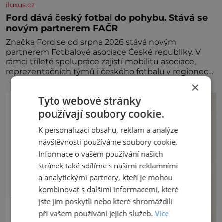
iluxus.cz
Ford dává český fotbal do pohybu. Stává se
novým partnerem FAČR
Značka Ford se od srpna 2026 stává novým
partnerem Fotbalové asociace České republiky. V
rámci tříleté spolupráce zajistí mobilitu asociace,
reprezentačních týmů i českého fotbalu v regionech.
Partner
×
Tyto webové stránky
používají soubory cookie.
K personalizaci obsahu, reklam a analýze
návštěvnosti používáme soubory cookie.
Informace o vašem používání našich
stránek také sdílíme s našimi reklamními
a analytickými partnery, kteří je mohou
kombinovat s dalšími informacemi, které
jste jim poskytli nebo které shromáždili
při vašem používání jejich služeb.
Více