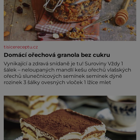
tisicereceptu.cz
Domácí ořechová granola bez cukru
Vynikající a zdravá snídaně je tu! Suroviny Vždy 1
šálek – neloupaných mandlí kešu ořechů vlašských
ořechů slunečnicových semínek semínek dýně
rozinek 3 šálky ovesných vloček 1 lžíce mlet