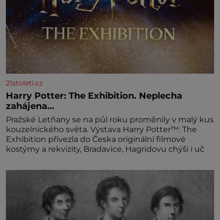
21stoleti.cz
Harry Potter: The Exhibition. Neplecha
zahájena…
Pražské Letňany se na půl roku proměnily v malý kus
kouzelnického světa. Výstava Harry Potter™: The
Exhibition přivezla do Česka originální filmové
kostýmy a rekvizity, Bradavice, Hagridovu chýši i uč