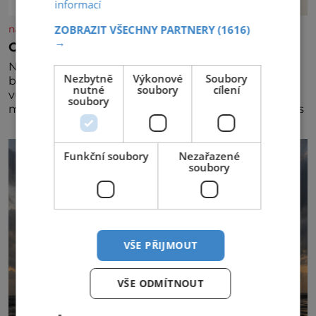
informací
nasehvezdy.cz
ZOBRAZIT VŠECHNY PARTNERY
(1616)
→
Osamělá herečka Syslová všechno vzdala?
Nedávno se povídalo, že má Dana Syslová (80)
Nezbytně
Výkonové
Soubory
blízkého přítele, který je jí oporou. Ale je to ještě
nutné
soubory
cílení
vůbec pravda? V posledních dnech čím dál častěji
soubory
mluví o svém odchodu. Dohnala ji snad samota? Půs
Funkční soubory
Nezařazené
soubory
VŠE PŘIJMOUT
VŠE ODMÍTNOUT