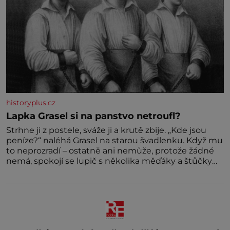
historyplus.cz
Lapka Grasel si na panstvo netroufl?
Strhne ji z postele, sváže ji a krutě zbije. „Kde jsou
peníze?“ naléhá Grasel na starou švadlenku. Když mu
to neprozradí – ostatně ani nemůže, protože žádné
nemá, spokojí se lupič s několika měďáky a štůčky
látky. Zraněná žena pár dní nato umírá. Je to muž
nebývale krutý. Jeho činy budí hrůzu ještě dlouho po
jeho smrti