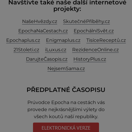
Navštivte také naše další internetové
projekty:
NašeHvězdy.cz
SkutečnéPříběhy.cz
EpochaNaCestach.cz
EpochálníSvět.cz
Epochaplus.cz
Enigmaplus.cz
TisíceReceptů.cz
21Stoleti.cz
iLuxus.cz
RezidenceOnline.cz
DarujteČasopis.cz
HistoryPlus.cz
NejsemSama.cz
PŘEDPLATNÉ ČASOPISU
Prúvodce Epocha na cestách vás
provede nejkrásnějšími výlety do
všech koutů naší republiky.
ELEKTRONICKÁ VERZE