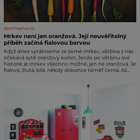
epochaplus.cz
Mrkev není jen oranžová. Její neuvěřitelný
příběh začíná fialovou barvou
Když dnes vytáhneme ze země mrkev, většina z nás
očekává sytě oranžový kořen. Jenže po většinu své
historie je mrkev všechno možné, jen ne oranžová. Je
fialová, žlutá, bílá, někdy dokonce téměř černá. Až
díky stovkám let pečlivého šlechtění se z ní stává
zelenina, bez které si českou zahradu ani
nedokážeme představit. Její příběh je