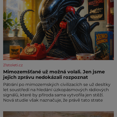
21stoleti.cz
Mimozemšťané už možná volali. Jen jsme
jejich zprávu nedokázali rozpoznat
Pátrání po mimozemských civilizacích se už desítky
let soustředí na hledání úzkopásmových rádiových
signálů, které by příroda sama vytvořila jen stěží.
Nová studie však naznačuje, že právě tato strate