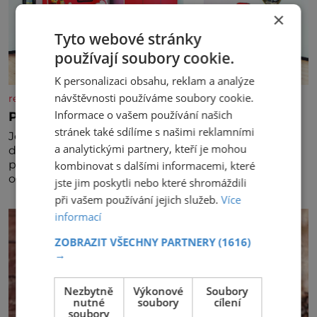
×
Tyto webové stránky
používají soubory cookie.
K personalizaci obsahu, reklam a analýze
návštěvnosti používáme soubory cookie.
rezidenceonline.cz
Informace o vašem používání našich
Prostor, který roste s dítětem
stránek také sdílíme s našimi reklamními
Je to svět, který se vyvíjí a proměňuje od prvních
a analytickými partnery, kteří je mohou
dětských krůčků až po dospívání. Správně navržený
pokoj podporuje bezpečí, kreativitu, soustředění i
kombinovat s dalšími informacemi, které
odpočinek a reaguje na každou etapu života a
jste jim poskytli nebo které shromáždili
specifické potřeby dítěte. Pro nejmenší je klíčová
při vašem používání jejich služeb.
Více
jednoduchost, měkkost a bezpečí, proto by pokoj
informací
miminka měl působit především klidně a útulně.
Předškolní věk je
ZOBRAZIT VŠECHNY PARTNERY
(1616)
→
Nezbytně
Výkonové
Soubory
nutné
soubory
cílení
soubory