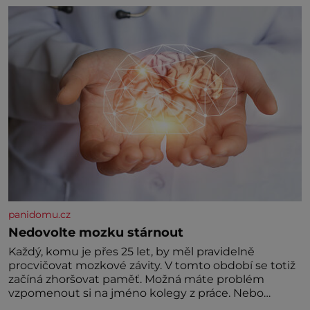
král. Nebo že by ne? Mongolové od roku 1223
postupují podél Kaspického a Azovského moře,
panidomu.cz
Nedovolte mozku stárnout
Každý, komu je přes 25 let, by měl pravidelně
procvičovat mozkové závity. V tomto období se totiž
začíná zhoršovat paměť. Možná máte problém
vzpomenout si na jméno kolegy z práce. Nebo
marně v paměti lovíte název knížky, kterou jste