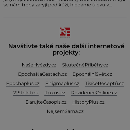
se nám tropy zaryjí pod kůži, hledáme úlevu v
bazénu nebo pomocí klimatizace. Jenže ne vždycky
můžeme být v jejich blízkosti. Nemusíte však zoufat.
Pokud budete mít promyšlený jídelníček, žadné
pařáky si na vás
Navštivte také naše další internetové
projekty:
NašeHvězdy.cz
SkutečnéPříběhy.cz
EpochaNaCestach.cz
EpochálníSvět.cz
Epochaplus.cz
Enigmaplus.cz
TisíceReceptů.cz
21Stoleti.cz
iLuxus.cz
RezidenceOnline.cz
DarujteČasopis.cz
HistoryPlus.cz
NejsemSama.cz