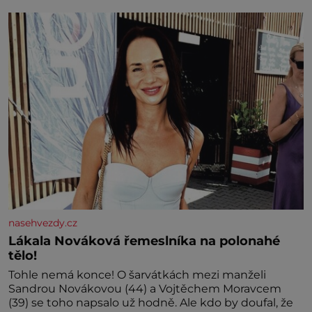
nedávno přečetli. Je to opravdu tak, s věkem jako
kdyby se paměť rozhodla stávkovat. Cvičte
nasehvezdy.cz
Lákala Nováková řemeslníka na polonahé
tělo!
Tohle nemá konce! O šarvátkách mezi manželi
Sandrou Novákovou (44) a Vojtěchem Moravcem
(39) se toho napsalo už hodně. Ale kdo by doufal, že