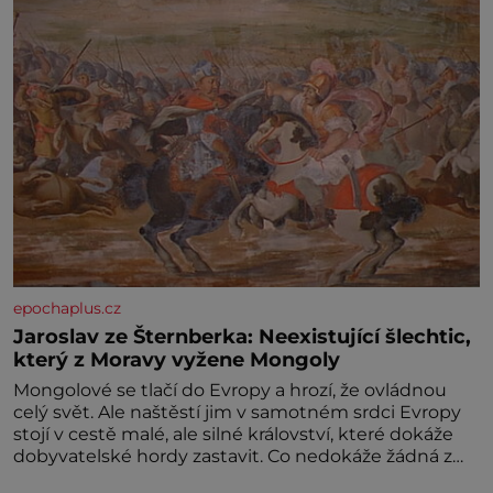
epochaplus.cz
Jaroslav ze Šternberka: Neexistující šlechtic,
který z Moravy vyžene Mongoly
Mongolové se tlačí do Evropy a hrozí, že ovládnou
celý svět. Ale naštěstí jim v samotném srdci Evropy
stojí v cestě malé, ale silné království, které dokáže
dobyvatelské hordy zastavit. Co nedokáže žádná z
asijských říší, co nedokážou Němci – to dokáže český