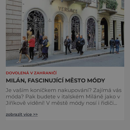
DOVOLENÁ V ZAHRANIČÍ
MILÁN, FASCINUJÍCÍ MĚSTO MÓDY
Je vaším koníčkem nakupování? Zajímá vás
móda? Pak budete v italském Miláně jako v
Jiříkově vidění! V městě módy nosí i řidiči
tramvaje značkové brýle. Množství butiků je
zobrazit více >>
nevídané. A koupíte tu úžasné oblečení za
báječné ceny pro celou rodinu. Severně od
slavné milánské katedrály Duomo, kterou