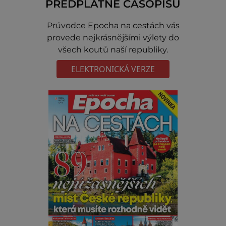
PŘEDPLATNÉ ČASOPISU
Prúvodce Epocha na cestách vás
provede nejkrásnějšími výlety do
všech koutů naší republiky.
ELEKTRONICKÁ VERZE