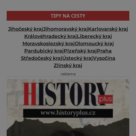
TIPY NA CESTY
Jihočeský kraj
Jihomoravský kraj
Karlovarský kraj
Královéhradecký kraj
Liberecký kraj
Moravskoslezský kraj
Olomoucký kraj
Pardubický kraj
Plzeňský kraj
Praha
Středočeský kraj
Ústecký kraj
Vysočina
Zlínský kraj
reklama