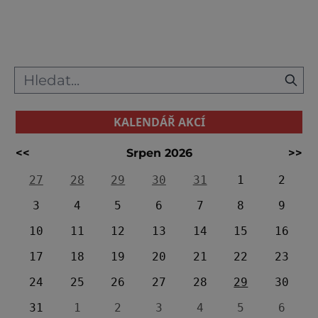
byste určitě měli navštívit, najdete i ty
nejslavnější módní obchod Quadrilatero, kde
můžete vidět zna
KALENDÁŘ AKCÍ
<<
Srpen 2026
>>
27
28
29
30
31
1
2
3
4
5
6
7
8
9
10
11
12
13
14
15
16
17
18
19
20
21
22
23
24
25
26
27
28
29
30
31
1
2
3
4
5
6