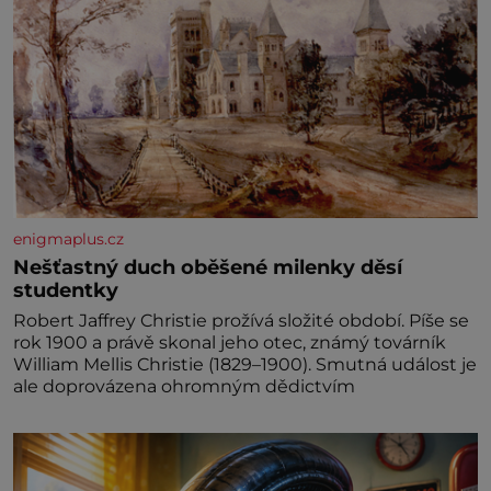
enigmaplus.cz
Nešťastný duch oběšené milenky děsí
studentky
Robert Jaffrey Christie prožívá složité období. Píše se
rok 1900 a právě skonal jeho otec, známý továrník
William Mellis Christie (1829–1900). Smutná událost je
ale doprovázena ohromným dědictvím