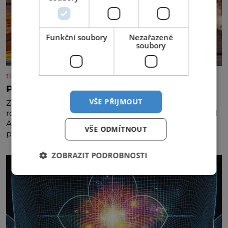
Funkční soubory
Nezařazené
soubory
tisicereceptu.cz
Pravá irská káva
VŠE PŘIJMOUT
Za jejího tvůrce je považován Joe Sharidan, když v
roce 1943 u letiště irského města Foynes obsluhoval
Američany, kteří kvůli špatnému počasí nemohli
VŠE ODMÍTNOUT
pokračovat v cestě. Povzbudil je tehdy kávou,
ZOBRAZIT PODROBNOSTI