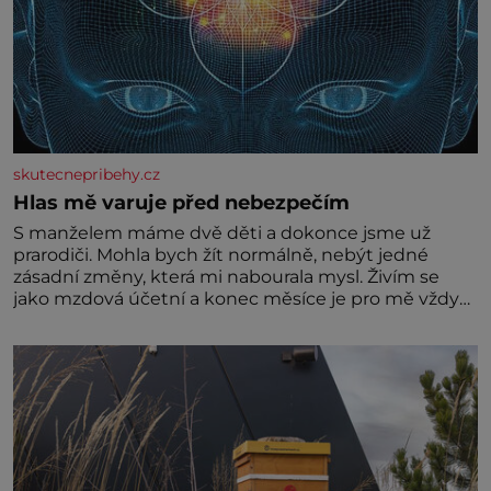
skutecnepribehy.cz
Hlas mě varuje před nebezpečím
S manželem máme dvě děti a dokonce jsme už
prarodiči. Mohla bych žít normálně, nebýt jedné
zásadní změny, která mi nabourala mysl. Živím se
jako mzdová účetní a konec měsíce je pro mě vždy
velice psychicky náročným obdobím. Od té chvíle, co
máme vnoučata, mi dcera čím dál častěji volá o
pomoc, co se hlídání týče. Dalo by se