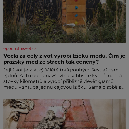
epochalnisvet.cz
Včela za celý život vyrobí lžičku medu. Čím je
pražský med ze střech tak ceněný?
Její život je krátký. V létě trvá pouhých šest až osm
týdnů. Za tu dobu navštíví desetitisíce květů, nalétá
stovky kilometrů a vyrobí přibližně devět gramů
medu – zhruba jednu čajovou lžičku. Sama o sobě se
může zdát bezvýznamná. Teprve když se spojí s
dalšími desítkami tisíc příslušnic svého včelstva,
vznikne jeden z nejdokonalejších organismů