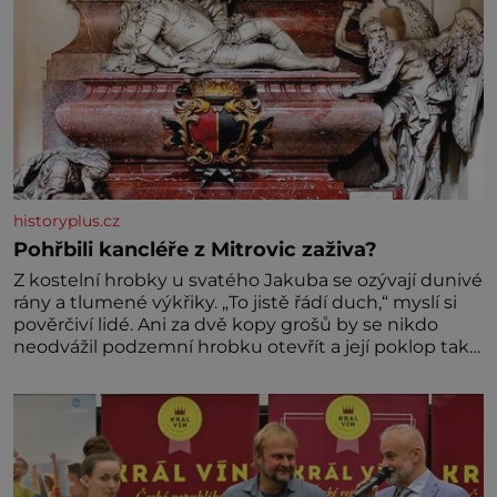
historyplus.cz
Pohřbili kancléře z Mitrovic zaživa?
Z kostelní hrobky u svatého Jakuba se ozývají dunivé
rány a tlumené výkřiky. „To jistě řádí duch,“ myslí si
pověrčiví lidé. Ani za dvě kopy grošů by se nikdo
neodvážil podzemní hrobku otevřít a její poklop tak
raději jen skrápí svěcenou vodou. Za několik dní
divné burácení skutečně ustane. Když o mnoho let
později hrobku