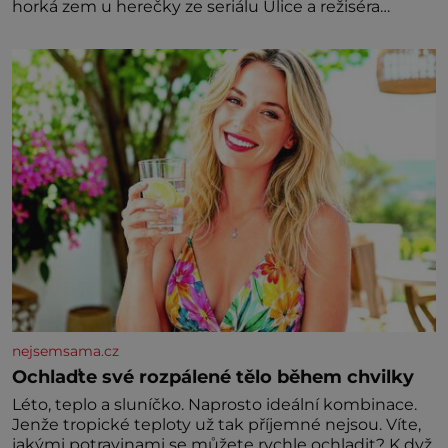
horká zem u herečky ze seriálu Ulice a režiséra
vychladne,
nejsemsama.cz
Ochlaďte své rozpálené tělo během chvilky
Léto, teplo a sluníčko. Naprosto ideální kombinace.
Jenže tropické teploty už tak příjemné nejsou. Víte,
jakými potravinami se můžete rychle ochladit? K dyž