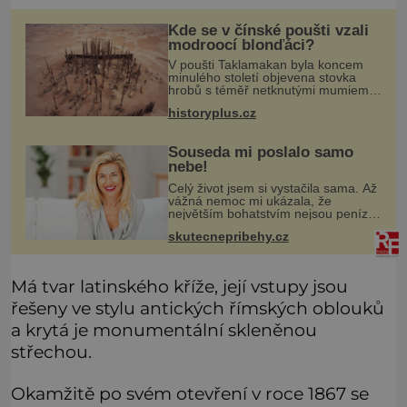
Kde se v čínské poušti vzali
modroocí blonďáci?
V poušti Taklamakan byla koncem
minulého století objevena stovka
hrobů s téměř netknutými mumiemi.
Všichni mrtví byli pohřbeni s úctou a
historyplus.cz
četnými milodary. Asi nejvíc přitom
vědce zaujal hrob tříměsíčn
Souseda mi poslalo samo
nebe!
Celý život jsem si vystačila sama. Až
vážná nemoc mi ukázala, že
největším bohatstvím nejsou peníze
ani vlastní byt, ale člověk, který je
skutecnepribehy.cz
ochotný podat pomocnou ruku.
Vždycky jsem byla spíš samotářka.
Má tvar latinského kříže, její vstupy jsou
řešeny ve stylu antických římských oblouků
a krytá je monumentální skleněnou
střechou.
Okamžitě po svém otevření v roce 1867 se