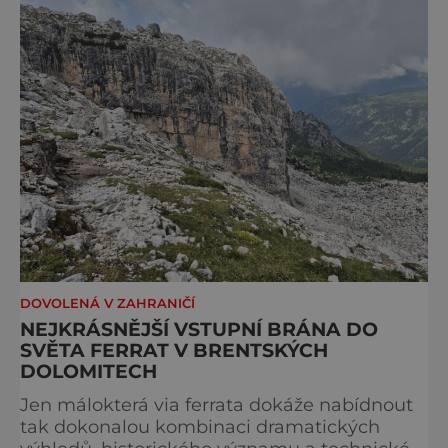
Campiglio uhrane každé ráno, kdy první
paprsky kreslí na vrcholcích Brenty
DOVOLENÁ V ZAHRANIČÍ
NEJKRÁSNĚJŠÍ VSTUPNÍ BRÁNA DO
SVĚTA FERRAT V BRENTSKÝCH
DOLOMITECH
Jen málokterá via ferrata dokáže nabídnout
tak dokonalou kombinaci dramatických