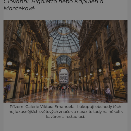
Giovanni, Rigoletto nebo Kapuleti a
Montekové.
Přízemí Galerie Viktora Emanuela II. okupují obchody těch
nejluxusnějších světových značek a narazíte tady na několik
kaváren a restaurací.