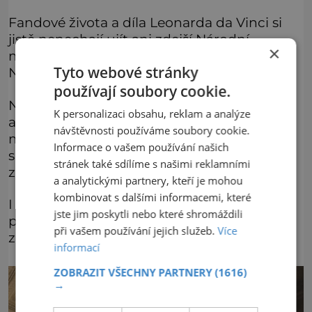
Fandové života a díla Leonarda da Vinci si
jistě nenechají ujít ani zdejší Národní
×
muzeum vědy a technologie (Museo
Tyto webové stránky
Nazionale della Scienza e della Tecnologia).
používají soubory cookie.
Najdete tady exponáty od dopravy, energie
K personalizaci obsahu, reklam a analýze
až po da Vinciho vynálezy, kterému je
návštěvnosti používáme soubory cookie.
muzeum vlastně takřka zasvěcené. Je to i
Informace o vašem používání našich
skvělý tip pro návštěvu s dětmi, protože
stránek také sdílíme s našimi reklamními
zahrnuje spoustu interaktivních exponátů.
a analytickými partnery, kteří je mohou
kombinovat s dalšími informacemi, které
I sem vstupenky objednejte online, ceny se
jste jim poskytli nebo které shromáždili
pohybují okolo 10 eur, senioři mají vstupné
při vašem používání jejich služeb.
Více
za 7,50 eur.
informací
ZOBRAZIT VŠECHNY PARTNERY
(1616)
→