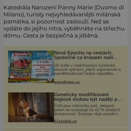
Katedrála Narození Panny Marie (Duomo di
Milano), turisty nejvyhledávanější milánská
památka, si pozornost zaslouží. Než se
vydáte do jejího nitra, vyběhněte na střechu
dómu. Cesta je bezpečná a jištěná.
Nová Epocha na cestách:
Společně za krásami naší
vlasti
Už máte v nadcházející turistické
sezoně vybráno, které zajímavosti a
pamětihodnosti České republiky
navštívíte? V prodeji je právě nové
číslo Epochy na cestách, které vám
panidomu.cz
při rozhodování určitě pomůž
Geneticky modifikovaní
bíglové mohou být nadějí pro
alergiky
Češi jsou milovníky psů, alespoň
jeden se vyskytuje ve 42 % českých
domácností. Existuje však poměrně
velká skupina lidí, kteří by si psa rádi
21stoleti.cz
pořídili, ale nemohou, protože jsou
alergičtí. Jejich imu