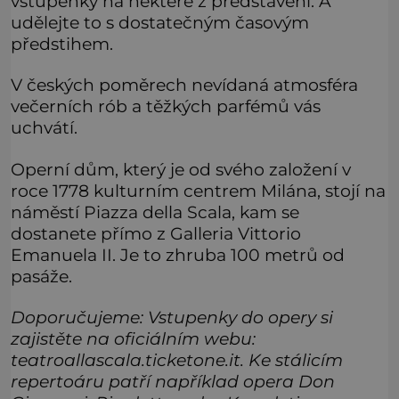
vstupenky na některé z představení. A
udělejte to s dostatečným časovým
předstihem.
V českých poměrech nevídaná atmosféra
večerních rób a těžkých parfémů vás
uchvátí.
Operní dům, který je od svého založení v
roce 1778 kulturním centrem Milána, stojí na
náměstí Piazza della Scala, kam se
dostanete přímo z Galleria Vittorio
Emanuela II. Je to zhruba 100 metrů od
pasáže.
Doporučujeme
: Vstupenky do opery si
zajistěte na oficiálním webu:
teatroallascala.ticketone.it. Ke stálicím
repertoáru patří například opera Don