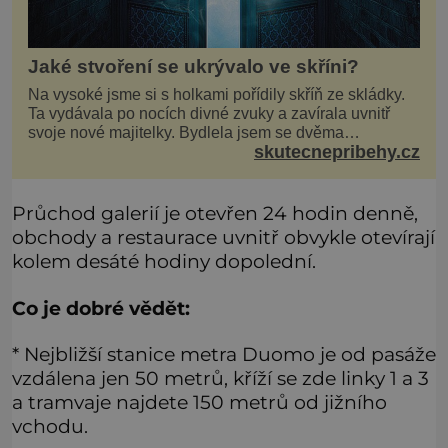
Jaké stvoření se ukrývalo ve skříni?
Na vysoké jsme si s holkami pořídily skříň ze skládky.
Ta vydávala po nocích divné zvuky a zavírala uvnitř
svoje nové majitelky. Bydlela jsem se dvěma
skutecnepribehy.cz
kamarádkami a bavilo nás zvelebovat si náš byt. Skoro
denně jsme tahaly domů různé kousky od babiček
nebo z bazaru, jako třeba staré zrcadlo a obrazy
Průchod galerií je otevřen 24 hodin denně,
obchody a restaurace uvnitř obvykle otevírají
kolem desáté hodiny dopolední.
Co je dobré vědět:
* Nejbližší stanice metra Duomo je od pasáže
vzdálena jen 50 metrů, kříží se zde linky 1 a 3
a tramvaje najdete 150 metrů od jižního
vchodu.