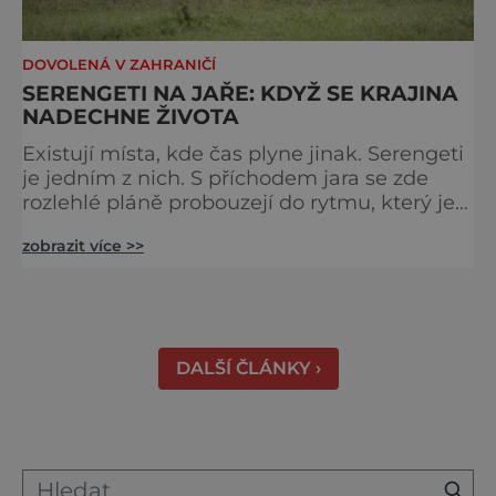
DOVOLENÁ V ZAHRANIČÍ
SERENGETI NA JAŘE: KDYŽ SE KRAJINA
NADECHNE ŽIVOTA
Existují místa, kde čas plyne jinak. Serengeti
je jedním z nich. S příchodem jara se zde
rozlehlé pláně probouzejí do rytmu, který je
starší než lidstvo samo. Vzduch je těžký,
zobrazit více >>
tráva svěží a horizont nekonečný. A právě v
těchto týdnech se odehrává jedno z
nejintenzivnějších přírodních divadel na
světě. Na jihu Serengeti se každoročně
shromažďují statisíce zvířat. Více než 1,5
DALŠÍ ČLÁNKY ›
milionu pakoňů, dop