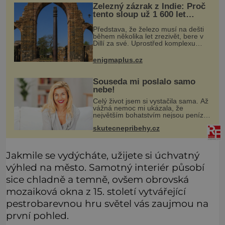
Železný zázrak z Indie: Proč
tento sloup už 1 600 let
nezná rez?
Představa, že železo musí na dešti
během několika let zrezivět, bere v
Dillí za své. Uprostřed komplexu
Qutb stojí více než sedm metrů
vysoký železný sloup, který už
enigmaplus.cz
přibližně 1 600 let odolává počasí
Souseda mi poslalo samo
nebe!
Celý život jsem si vystačila sama. Až
vážná nemoc mi ukázala, že
největším bohatstvím nejsou peníze
ani vlastní byt, ale člověk, který je
skutecnepribehy.cz
ochotný podat pomocnou ruku.
Vždycky jsem byla spíš samotářka.
Jakmile se vydýcháte, užijete si úchvatný
výhled na město. Samotný interiér působí
sice chladně a temně, ovšem obrovská
mozaiková okna z 15. století vytvářející
pestrobarevnou hru světel vás zaujmou na
první pohled.