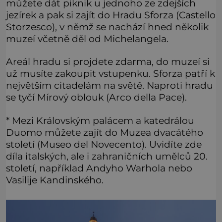
můžete dát piknik u jednoho ze zdejších
jezírek a pak si zajít do Hradu Sforza (Castello
Storzesco), v němž se nachází hned několik
muzeí včetně děl od Michelangela.
Areál hradu si projdete zdarma, do muzeí si
už musíte zakoupit vstupenku. Sforza patří k
největším citadelám na světě. Naproti hradu
se tyčí Mírový oblouk (Arco della Pace).
* Mezi Královským palácem a katedrálou
Duomo můžete zajít do Muzea dvacátého
století (Museo del Novecento). Uvidíte zde
díla italských, ale i zahraničních umělců 20.
století, například Andyho Warhola nebo
Vasilije Kandinského.