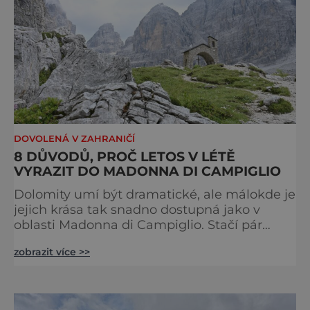
DOVOLENÁ V ZAHRANIČÍ
8 DŮVODŮ, PROČ LETOS V LÉTĚ
VYRAZIT DO MADONNA DI CAMPIGLIO
Dolomity umí být dramatické, ale málokde je
jejich krása tak snadno dostupná jako v
oblasti Madonna di Campiglio. Stačí pár
minut v lanovce a ocitnete se mezi skalními
zobrazit více >>
věžemi, horskými jezery a nekonečnými
výhledy. Přinášíme tipy na osm zážitků, kvůli
kterým stojí za to naplánovat si letní
dovolenou právě sem. Madonna di