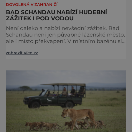
DOVOLENÁ V ZAHRANIČÍ
BAD SCHANDAU NABÍZÍ HUDEBNÍ
ZÁŽITEK I POD VODOU
Není daleko a nabízí nevšední zážitek. Bad
Schandau není jen půvabné lázeňské město,
ale i místo překvapení. V místním bazénu si
totiž můžete vychutnat koncert přímo ve
zobrazit více >>
vodě. Nádherně osvěžující místo leží jen 8
kilometrů od Hřenska a například z Prahy se
tam dostanete vlakem za pouhé dvě hodiny.
I proto je pravděpodobné, že v jeho
bazénech