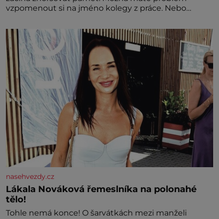
vzpomenout si na jméno kolegy z práce. Nebo
marně v paměti lovíte název knížky, kterou jste
nedávno přečetli. Je to opravdu tak, s věkem jako
kdyby se paměť rozhodla stávkovat. Cvičte
nasehvezdy.cz
Lákala Nováková řemeslníka na polonahé
tělo!
Tohle nemá konce! O šarvátkách mezi manželi