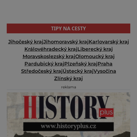
TIPY NA CESTY
Jihočeský kraj
Jihomoravský kraj
Karlovarský kraj
Královéhradecký kraj
Liberecký kraj
Moravskoslezský kraj
Olomoucký kraj
Pardubický kraj
Plzeňský kraj
Praha
Středočeský kraj
Ústecký kraj
Vysočina
Zlínský kraj
reklama