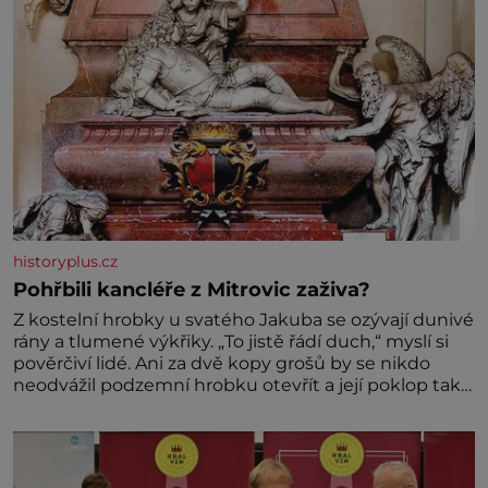
historyplus.cz
Pohřbili kancléře z Mitrovic zaživa?
Z kostelní hrobky u svatého Jakuba se ozývají dunivé
rány a tlumené výkřiky. „To jistě řádí duch,“ myslí si
pověrčiví lidé. Ani za dvě kopy grošů by se nikdo
neodvážil podzemní hrobku otevřít a její poklop tak
raději jen skrápí svěcenou vodou. Za několik dní
divné burácení skutečně ustane. Když o mnoho let
později hrobku