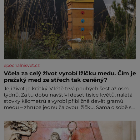
epochalnisvet.cz
Včela za celý život vyrobí lžičku medu. Čím je
pražský med ze střech tak ceněný?
Její život je krátký. V létě trvá pouhých šest až osm
týdnů. Za tu dobu navštíví desetitisíce květů, nalétá
stovky kilometrů a vyrobí přibližně devět gramů
medu – zhruba jednu čajovou lžičku. Sama o sobě se
může zdát bezvýznamná. Teprve když se spojí s
dalšími desítkami tisíc příslušnic svého včelstva,
vznikne jeden z nejdokonalejších organismů