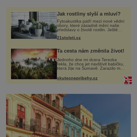
na zajímavém příběhu, protože příběh si
každý zapamatuje snáze. Takže kam se
Jak rostliny slyší a mluví?
vydat? Anthropos Brno Ukažte dětem
Fytoakustika patří mezi nové vědní
rekonstrukci mamuta! Určitě zůsta
obory, které zásadně mění naše
představy o životě rostlin. Ještě
před několika desetiletími byly
21stoleti.cz
rostliny považovány za tiché a
pasivní organismy, které pouze
reaguj
Ta cesta nám změnila život!
Jednoho dne mi dcera Terezka
řekla, že chce jet navštívit babičku,
která žije na Šumavě. Zarazilo mě
to. Nikoho takového jsme v naší
rodině neměli. Naše pětiletá dcera
skutecnepribehy.cz
Terezka měla vždycky divokou fan