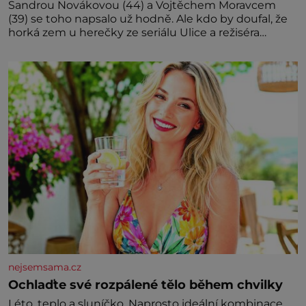
Sandrou Novákovou (44) a Vojtěchem Moravcem
(39) se toho napsalo už hodně. Ale kdo by doufal, že
horká zem u herečky ze seriálu Ulice a režiséra
vychladne,
nejsemsama.cz
Ochlaďte své rozpálené tělo během chvilky
Léto, teplo a sluníčko. Naprosto ideální kombinace.