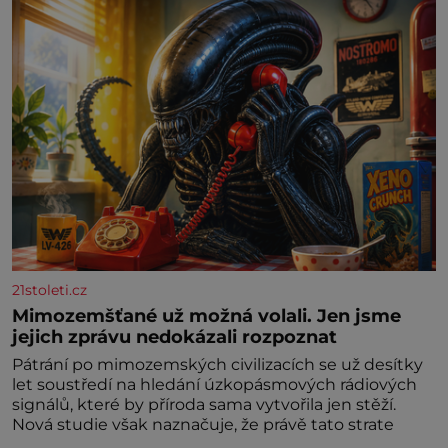
21stoleti.cz
Mimozemšťané už možná volali. Jen jsme
jejich zprávu nedokázali rozpoznat
Pátrání po mimozemských civilizacích se už desítky
let soustředí na hledání úzkopásmových rádiových
signálů, které by příroda sama vytvořila jen stěží.
Nová studie však naznačuje, že právě tato strate