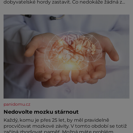
dobyvatelské hordy zastavit. Co nedokáže žádná z
asijských říší, co nedokážou Němci – to dokáže český
král. Nebo že by ne? Mongolové od roku 1223
postupují podél Kaspického a Azovského moře,
panidomu.cz
Nedovolte mozku stárnout
Každý, komu je přes 25 let, by měl pravidelně
procvičovat mozkové závity. V tomto období se totiž
začíná zhoršovat paměť. Možná máte problém