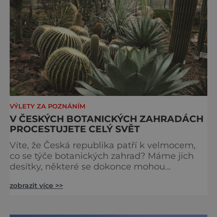
VÝLETY ZA POZNÁNÍM
V ČESKÝCH BOTANICKÝCH ZAHRADÁCH
PROCESTUJETE CELÝ SVĚT
Víte, že Česká republika patří k velmocem,
co se týče botanických zahrad? Máme jich
desítky, některé se dokonce mohou
pochlubit výpěstky světového významu.
zobrazit více >>
Pojďme si některé oázy zeleně představit
blíže. Největší a zřejmě také nejznámější
českou zahradou je pražská botanická