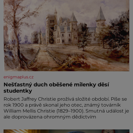
enigmaplus.cz
Nešťastný duch oběšené milenky děsí
studentky
Robert Jaffrey Christie prožívá složité období. Píše se
rok 1900 a právě skonal jeho otec, známý továrník
William Mellis Christie (1829–1900). Smutná událost je
ale doprovázena ohromným dědictvím