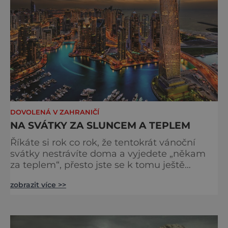
DOVOLENÁ V ZAHRANIČÍ
NA SVÁTKY ZA SLUNCEM A TEPLEM
Říkáte si rok co rok, že tentokrát vánoční
svátky nestrávíte doma a vyjedete „někam
za teplem“, přesto jste se k tomu ještě
neodhodlali? Zkuste to letos, máme pro vás
zobrazit více >>
tři osvědčené cíle. Pro náročné: Dubaj Dubaj
je jeden z emirátů ve Spojených arabských
emirátech v Perském zálivu. Létá sem hned
několik leteckých společností. Mezi ty