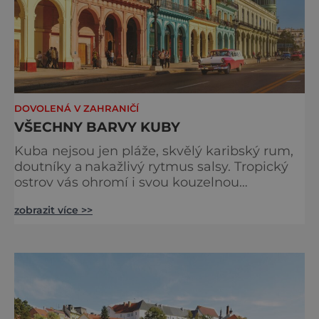
DOVOLENÁ V ZAHRANIČÍ
VŠECHNY BARVY KUBY
Kuba nejsou jen pláže, skvělý karibský rum,
doutníky a nakažlivý rytmus salsy. Tropický
ostrov vás ohromí i svou kouzelnou
přírodou... Ostrovu, jehož břehy omývají
zobrazit více >>
Karibské moře, Mexický záliv a Atlantský
oceán, se přezdívá Perla Karibiku. Jeho
přírodní krásy jsou chráněné 14 národními
parky, z části pokrytými deštnými tropickými
lesy se vzácnými rostlinami, jako je palma
královská či karibské cy