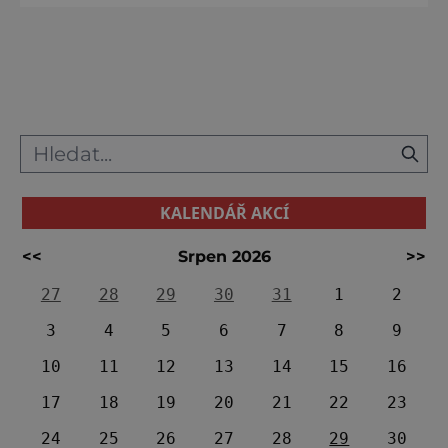
Nejideálnějším obdobím k návštěvě jsou
duben až květen a září nebo říjen. V tu dobu
je tu totiž příjemně teplo a při procházení se
městem vás nespaluje horké letní sluníčko.
V zimě za
KALENDÁŘ AKCÍ
<<
Srpen 2026
>>
27
28
29
30
31
1
2
3
4
5
6
7
8
9
10
11
12
13
14
15
16
17
18
19
20
21
22
23
24
25
26
27
28
29
30