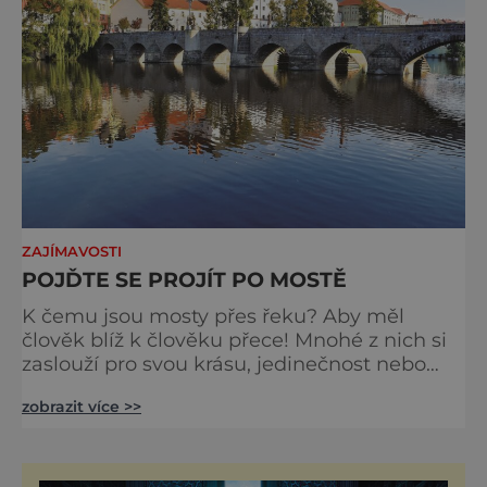
ZAJÍMAVOSTI
POJĎTE SE PROJÍT PO MOSTĚ
K čemu jsou mosty přes řeku? Aby měl
člověk blíž k člověku přece! Mnohé z nich si
zaslouží pro svou krásu, jedinečnost nebo
architektonické provedení naši bližší
zobrazit více >>
pozornost. Často po nich projdeme a ani si
jich nevšímáme. Přitom jsou tak zajímavé.
Nejeden fotograf by možná kvůli jejich kráse
a pořízení snímku před nimi padl i na