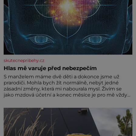
skutecnepribehy.cz
Hlas mě varuje před nebezpečím
S manželem máme dvě děti a dokonce jsme už
prarodiči. Mohla bych žít normálně, nebýt jedné
zásadní změny, která mi nabourala mysl. Živím se
jako mzdová účetní a konec měsíce je pro mě vždy
velice psychicky náročným obdobím. Od té chvíle, co
máme vnoučata, mi dcera čím dál častěji volá o
pomoc, co se hlídání týče. Dalo by se