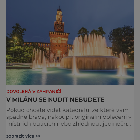
zahrada, kterou naleznete v Tróji nedaleko
zoo. Návštěvníkům se chlubí obří sbírkou 15
tisíc druhů rostlin, plnou třetinu n
DOVOLENÁ V ZAHRANIČÍ
V MILÁNU SE NUDIT NEBUDETE
Pokud chcete vidět katedrálu, ze které vám
spadne brada, nakoupit originální oblečení v
místních buticích nebo zhlédnout jedinečné
vynálezy a díla Leonarda da Vinciho, je pro
zobrazit více >>
vás Milán tím pravým tipem na dovolenou.