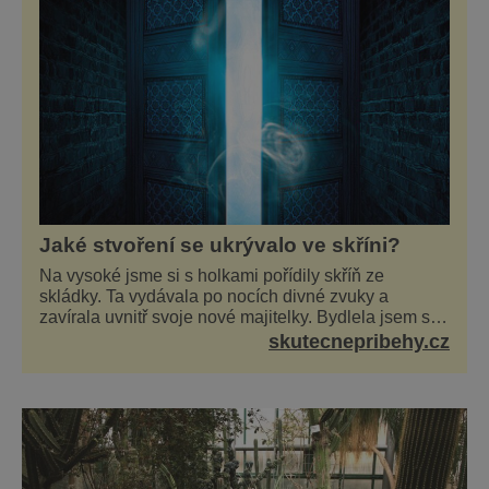
kolena... Jurkovičův skvost Může vám tak
trochu připomenout stavb
Jaké stvoření se ukrývalo ve skříni?
Na vysoké jsme si s holkami pořídily skříň ze
skládky. Ta vydávala po nocích divné zvuky a
zavírala uvnitř svoje nové majitelky. Bydlela jsem se
dvěma kamarádkami a bavilo nás zvelebovat si náš
skutecnepribehy.cz
byt. Skoro denně jsme tahaly domů různé kousky od
babiček nebo z bazaru, jako třeba staré zrcadlo a
obrazy