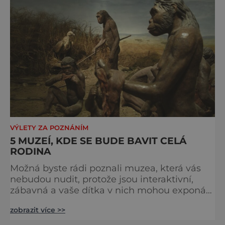
nejlepší patří Emirates. Jejich airbusy létají z
Prahy každý d
VÝLETY ZA POZNÁNÍM
5 MUZEÍ, KDE SE BUDE BAVIT CELÁ
RODINA
Možná byste rádi poznali muzea, která vás
nebudou nudit, protože jsou interaktivní,
zábavná a vaše dítka v nich mohou exponáty
nejen okukovat, ale i objímat. Součástí
zobrazit více >>
návštěvy takového muzea je i vstřebávání
nejrůznějších informací, které je postaveno