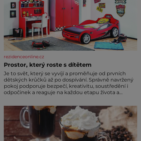
rezidenceonline.cz
Prostor, který roste s dítětem
Je to svět, který se vyvíjí a proměňuje od prvních
dětských krůčků až po dospívání. Správně navržený
pokoj podporuje bezpečí, kreativitu, soustředění i
odpočinek a reaguje na každou etapu života a
specifické potřeby dítěte. Pro nejmenší je klíčová
jednoduchost, měkkost a bezpečí, proto by pokoj
miminka měl působit především klidně a útulně.
Předškolní věk je