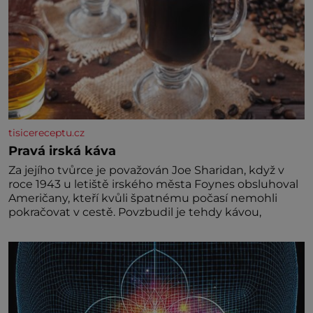
tisicereceptu.cz
Pravá irská káva
Za jejího tvůrce je považován Joe Sharidan, když v
roce 1943 u letiště irského města Foynes obsluhoval
Američany, kteří kvůli špatnému počasí nemohli
pokračovat v cestě. Povzbudil je tehdy kávou,