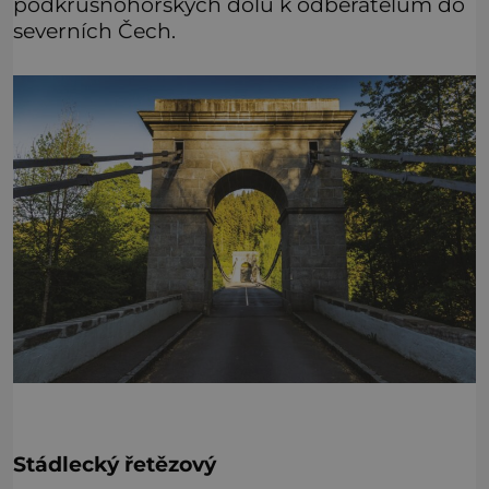
podkrušnohorských dolů k odběratelům do
severních Čech.
Stádlecký řetězový