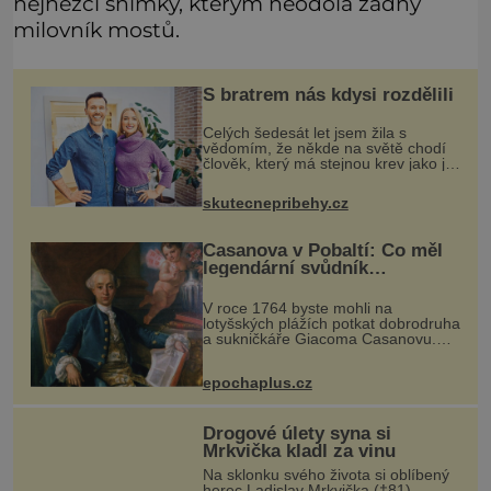
nejhezčí snímky, kterým neodolá žádný
milovník mostů.
S bratrem nás kdysi rozdělili
Celých šedesát let jsem žila s
vědomím, že někde na světě chodí
člověk, který má stejnou krev jako já.
Jen jsem si už nedovedla vybavit
jeho tvář. Byli jsme ještě malí, když
skutecnepribehy.cz
jsme s mým o šest let mlad
Casanova v Pobaltí: Co měl
legendární svůdník
společného se svobodnými
zednáři?
V roce 1764 byste mohli na
lotyšských plážích potkat dobrodruha
a sukničkáře Giacoma Casanovu.
Jeho cesta k Baltskému moři však
nebyla turistickým výletem, ale ryze
epochaplus.cz
pracovní cestou se zištnými úmysly.
Drogové úlety syna si
Mrkvička kladl za vinu
Na sklonku svého života si oblíbený
herec Ladislav Mrkvička (†81)