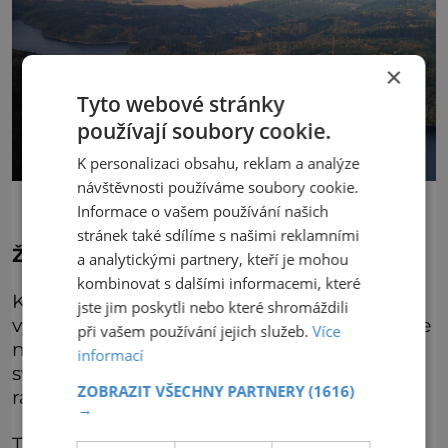
×
Tyto webové stránky
používají soubory cookie.
K personalizaci obsahu, reklam a analýze
návštěvnosti používáme soubory cookie.
Informace o vašem používání našich
stránek také sdílíme s našimi reklamními
Žďákovský velikán
a analytickými partnery, kteří je mohou
kombinovat s dalšími informacemi, které
Když byl v roce 1967 dostaven, byl se svou
jste jim poskytli nebo které shromáždili
výškou 62 metrů nad hladinou vodní nádrže
při vašem používání jejich služeb.
Více
největším jednoobloukovým mostem na
informací
světě. Nyní zaujímá první místo už jen v
ZOBRAZIT VŠECHNY PARTNERY
(1616)
rámci Česka.
→
Tento ocelový gigant, po němž se mohou