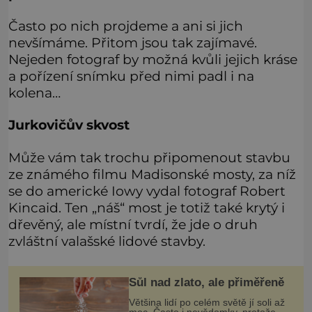
Často po nich projdeme a ani si jich
nevšímáme. Přitom jsou tak zajímavé.
Nejeden fotograf by možná kvůli jejich kráse
a pořízení snímku před nimi padl i na
kolena…
Jurkovičův skvost
Může vám tak trochu připomenout stavbu
ze známého filmu Madisonské mosty, za níž
se do americké Iowy vydal fotograf Robert
Kincaid. Ten „náš“ most je totiž také krytý i
dřevěný, ale místní tvrdí, že jde o druh
zvláštní valašské lidové stavby.
Sůl nad zlato, ale přiměřeně
Většina lidí po celém světě jí soli až