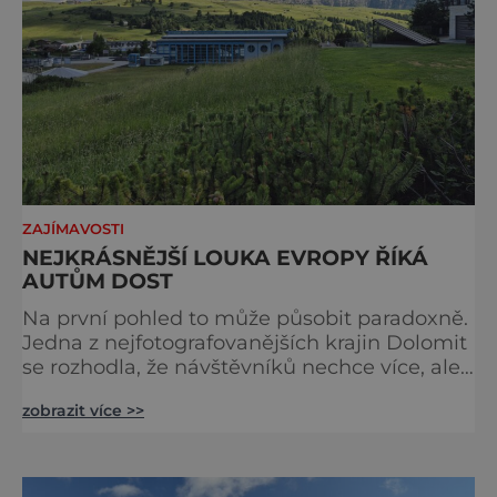
ZAJÍMAVOSTI
NEJKRÁSNĚJŠÍ LOUKA EVROPY ŘÍKÁ
AUTŮM DOST
Na první pohled to může působit paradoxně.
Jedna z nejfotografovanějších krajin Dolomit
se rozhodla, že návštěvníků nechce více, ale
méně. Alpe di Siusi, největší vysokohorská
zobrazit více >>
louka v Evropě, zavádí od léta 2026 nová
pravidla příjezdu, která mají jediný cíl –
zachovat místo, kvůli němuž sem lidé
přijíždějí. Nejde o boj proti turistům. Jde o