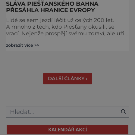
SLÁVA PIEŠŤANSKÉHO BAHNA
PŘESÁHLA HRANICE EVROPY
Lidé se sem jezdí léčit už celých 200 let.
A mnoho z těch, kdo Piešťany okusili, se
vrací. Nejenže prospějí svému zdraví, ale užijí
si tu i bohatý společenský život. Když se
zobrazit více >>
řekne slovenské lázně, Piešťany bývají první
volbou. Jejich věhlas je mezinárodní. A není
divu. Město rozprostřené na březích řeky
Váhu je proslulé termálními prameny
DALŠÍ ČLÁNKY ›
KALENDÁŘ AKCÍ