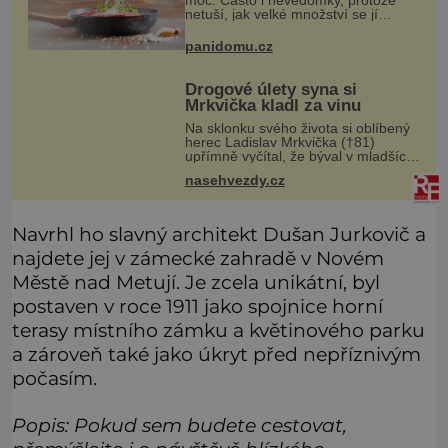
moc. Často i nevědomky, protože
netuší, jak velké množství se jí
skrývá v průmyslově vyráběných
potravinách, dokonce i těch
panidomu.cz
sladkých. Sůl je zdravá
Drogové úlety syna si
Mrkvička kladl za vinu
Na sklonku svého života si oblíbený
herec Ladislav Mrkvička (†81)
upřímně vyčítal, že býval v mladších
letech špatný otec, a tyto výčitky v
nasehvezdy.cz
něm vyvolával hlavně velmi
dramatický osud jeho třetího syna
Navrhl ho slavný architekt Dušan Jurkovič a
najdete jej v zámecké zahradě v Novém
Městě nad Metují. Je zcela unikátní, byl
postaven v roce 1911 jako spojnice horní
terasy místního zámku a květinového parku
a zároveň také jako úkryt před nepříznivým
počasím.
Popis: Pokud sem budete cestovat,