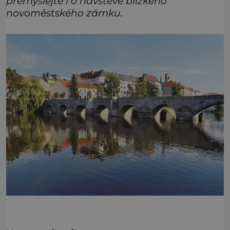
přemýšlejte i o návštěvě blízkého
novoměstského zámku.