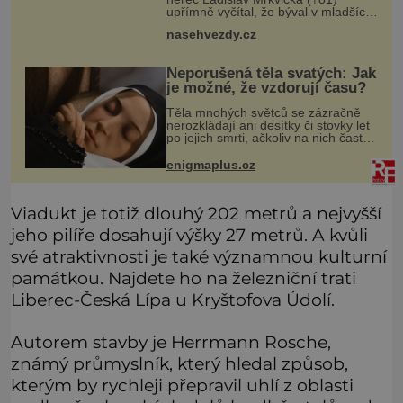
upřímně vyčítal, že býval v mladších
letech špatný otec, a tyto výčitky v
nasehvezdy.cz
něm vyvolával hlavně velmi
dramatický osud jeho třetího syna
Neporušená těla svatých: Jak
je možné, že vzdorují času?
Těla mnohých světců se zázračně
nerozkládají ani desítky či stovky let
po jejich smrti, ačkoliv na nich často
nebylo provedeno balzamování či
jiné pokusy o konzervaci.
enigmaplus.cz
Neporušené ostatky bývají považo
Viadukt je totiž dlouhý 202 metrů a nejvyšší
jeho pilíře dosahují výšky 27 metrů. A kvůli
své atraktivnosti je také významnou kulturní
památkou. Najdete ho na železniční trati
Liberec-Česká Lípa u Kryštofova Údolí.
Autorem stavby je Herrmann Rosche,
známý průmyslník, který hledal způsob,
kterým by rychleji přepravil uhlí z oblasti