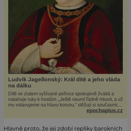
Ludvík Jagellonský: Král dítě a jeho vláda
na dálku
Dítě ve zlatem vyšívané peřince spokojeně žvatlá a
natahuje ruky k hostům. „Ještě neumí řádně mluvit, a už
mu vstavujeme na hlavu korunu,“ stěžují si současníci,
epochaplus.cz
pro které je k neuvěření, že droboučký princ se dnes
stal králem. Otázka za milion, na niž by všichni,
zejména stárnoucí a nemocný král Vl
Hlavně proto, že jej zdobí repliky barokních