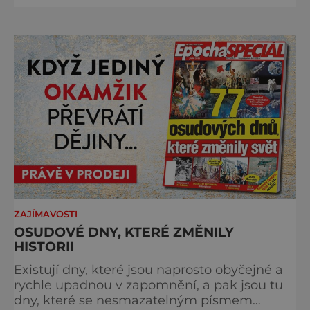
turistických proudů jako Velký Javor či
Poledník, právě v tom spočívá jeho síla.
Můstek si dodnes uchovává syrový horský
charakter, klid a zvláštní atmosféru
šumavských hřebenů, kde se střídá hustý les
ZAJÍMAVOSTI
OSUDOVÉ DNY, KTERÉ ZMĚNILY
HISTORII
Existují dny, které jsou naprosto obyčejné a
rychle upadnou v zapomnění, a pak jsou tu
dny, které se nesmazatelným písmem