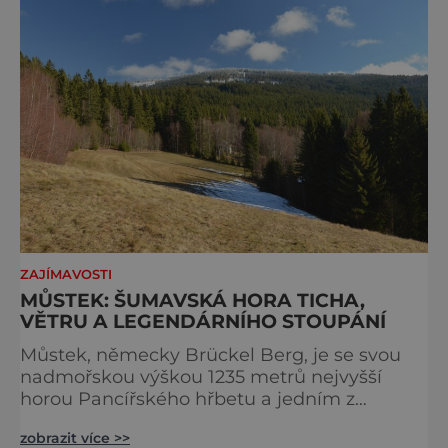
ochranu krajiny, která už nechce být obětí
vlastního úspě
ZAJÍMAVOSTI
MŮSTEK: ŠUMAVSKÁ HORA TICHA,
VĚTRU A LEGENDÁRNÍHO STOUPÁNÍ
Můstek, německy Brückel Berg, je se svou
nadmořskou výškou 1235 metrů nejvyšší
horou Pancířského hřbetu a jedním z
nejcharakterističtějších vrcholů západní
zobrazit více >>
Šumavy. Přestože nestojí v centru hlavních