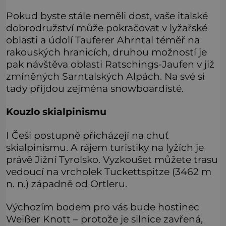
Pokud byste stále neměli dost, vaše italské
dobrodružství může pokračovat v lyžařské
oblasti a údolí Tauferer Ahrntal téměř na
rakouských hranicích, druhou možností je
pak návštěva oblasti Ratschings-Jaufen v již
zmíněných Sarntalských Alpách. Na své si
tady přijdou zejména snowboardisté.
Kouzlo skialpinismu
I Češi postupně přicházejí na chuť
skialpinismu. A rájem turistiky na lyžích je
právě Jižní Tyrolsko. Vyzkoušet můžete trasu
vedoucí na vrcholek Tuckettspitze (3462 m
n. n.) západně od Ortleru.
Výchozím bodem pro vás bude hostinec
Weißer Knott – protože je silnice zavřená,