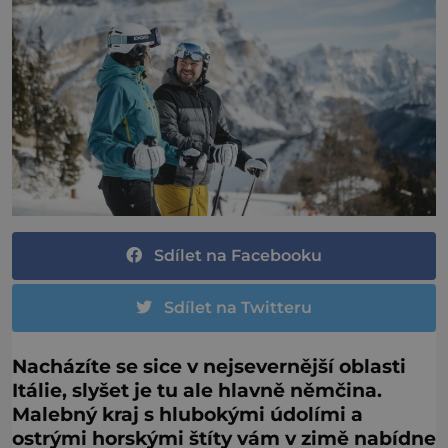
Sdílet na Facebooku
Sdílet na Twitteru
Nacházíte se sice v nejsevernější oblasti
Itálie, slyšet je tu ale hlavně němčina.
Malebný kraj s hlubokými údolími a
ostrými horskými štíty vám v zimě nabídne