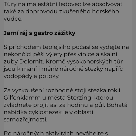
Túry na majestátní ledovec lze absolvovat
také za doprovodu zkušeného horského
vůdce.
Jarní ráj s gastro zážitky
S příchodem teplejšího počasí se vydejte na
nekončící pěší výlety přes vinice a skalní
zuby Dolomit. Kromě vysokohorských túr
jsou k mání i méně náročné stezky napříč
vodopády a potoky.
Za vyzkoušení rozhodně stojí stezka roklí
Gilfenklamm u města Sterzing, kterou
zvládnete projít asi za hodinu a půl. Bohatá
nabídka cyklostezek je v oblasti
samozřejmostí.
Po náročných aktivitách neváhejte s