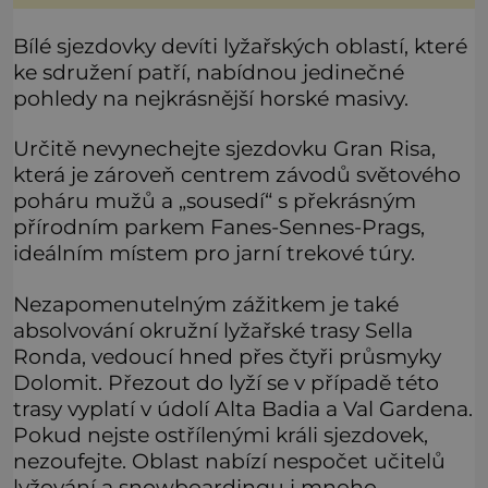
usmrcením 8 lidí na zemi (z toho 3 dětí) a 60 váž
Bílé sjezdovky devíti lyžařských oblastí, které
ke sdružení patří, nabídnou jedinečné
pohledy na nejkrásnější horské masivy.
Určitě nevynechejte sjezdovku Gran Risa,
která je zároveň centrem závodů světového
poháru mužů a „sousedí“ s překrásným
přírodním parkem Fanes-Sennes-Prags,
ideálním místem pro jarní trekové túry.
Nezapomenutelným zážitkem je také
absolvování okružní lyžařské trasy Sella
Ronda, vedoucí hned přes čtyři průsmyky
Dolomit. Přezout do lyží se v případě této
trasy vyplatí v údolí Alta Badia a Val Gardena.
Pokud nejste ostřílenými králi sjezdovek,
nezoufejte. Oblast nabízí nespočet učitelů
lyžování a snowboardingu i mnoho