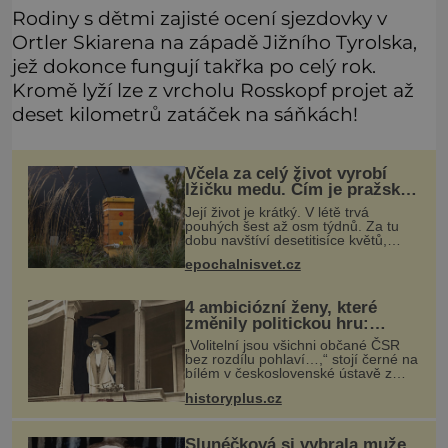
Rodiny s dětmi zajisté ocení sjezdovky v
Ortler Skiarena na západě Jižního Tyrolska,
jež dokonce fungují takřka po celý rok.
Kromě lyží lze z vrcholu Rosskopf projet až
deset kilometrů zatáček na sáňkách!
Včela za celý život vyrobí
lžičku medu. Čím je pražský
med ze střech tak ceněný?
Její život je krátký. V létě trvá
pouhých šest až osm týdnů. Za tu
dobu navštíví desetitisíce květů,
nalétá stovky kilometrů a vyrobí
epochalnisvet.cz
přibližně devět gramů medu –
zhruba jednu čajovou lžičku. Sama o
s
4 ambiciózní ženy, které
změnily politickou hru:
Manželé je posílali do
„Volitelní jsou všichni občané ČSR
kuchyně marně
bez rozdílu pohlaví…,“ stojí černé na
bílém v československé ústavě z
roku 1920. Na podobnou právní
historyplus.cz
úpravu čekají ženy napříč celým
světem dlouhá léta a často za ni
Slunéčková si vybrala muže