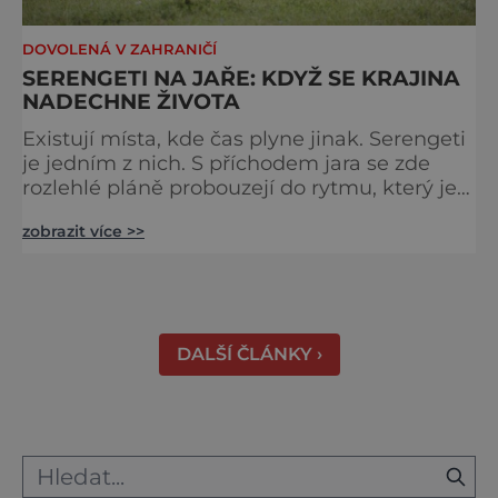
DOVOLENÁ V ZAHRANIČÍ
SERENGETI NA JAŘE: KDYŽ SE KRAJINA
NADECHNE ŽIVOTA
Existují místa, kde čas plyne jinak. Serengeti
je jedním z nich. S příchodem jara se zde
rozlehlé pláně probouzejí do rytmu, který je
starší než lidstvo samo. Vzduch je těžký,
zobrazit více >>
tráva svěží a horizont nekonečný. A právě v
těchto týdnech se odehrává jedno z
nejintenzivnějších přírodních divadel na
světě. Na jihu Serengeti se každoročně
shromažďují statisíce zvířat. Více než 1,5
DALŠÍ ČLÁNKY ›
milionu pakoňů, dop