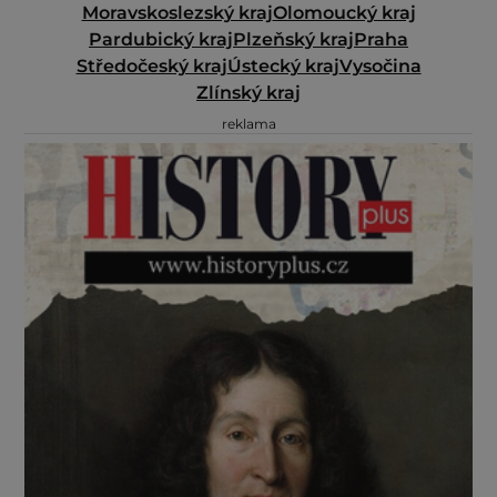
Moravskoslezský kraj
Olomoucký kraj
Pardubický kraj
Plzeňský kraj
Praha
Středočeský kraj
Ústecký kraj
Vysočina
Zlínský kraj
reklama