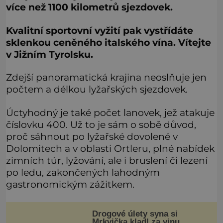
více než 1100 kilometrů sjezdovek.
Kvalitní sportovní vyžití pak vystřídáte
sklenkou ceněného italského vína. Vítejte
v Jižním Tyrolsku.
Zdejší panoramatická krajina neoslňuje jen
počtem a délkou lyžařských sjezdovek.
Úctyhodný je také počet lanovek, jež atakuje
číslovku 400. Už to je sám o sobě důvod,
proč sáhnout po lyžařské dovolené v
Dolomitech a v oblasti Ortleru, plné nabídek
zimních túr, lyžování, ale i bruslení či lezení
po ledu, zakončených lahodným
gastronomickým zážitkem.
Drogové úlety syna si
Mrkvička kladl za vinu