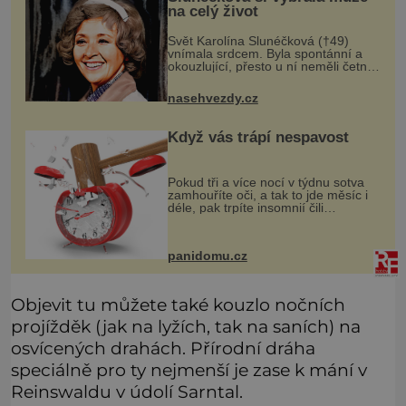
na celý život
Svět Karolína Slunéčková (†49)
vnímala srdcem. Byla spontánní a
okouzlující, přesto u ní neměli četní
obdivovatelé nejmenší šanci. Měla
všechny předpoklady stát se
nasehvezdy.cz
hvězdou, ale Karolína Slunéčková
(†4
Když vás trápí nespavost
Pokud tři a více nocí v týdnu sotva
zamhouříte oči, a tak to jde měsíc i
déle, pak trpíte insomnií čili
nespavostí a je čas hledat příčinu. A
těch může být celá řada. Vlastně váš
spánek může rušit sko
panidomu.cz
Objevit tu můžete také kouzlo nočních
projížděk (jak na lyžích, tak na saních) na
osvícených drahách. Přírodní dráha
speciálně pro ty nejmenší je zase k mání v
Reinswaldu v údolí Sarntal.