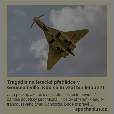
Tragédie na letecké přehlídce v
Goussainville: Kde se tu vzal ten letoun?!
„Jen počkej, až nás uvidíš letět, tos ještě neviděl,“
zahlásí sovětský pilot Michail Kozlov směrem k anglo-
francouzského týmu Concordu. Bude to právě
epochaplus.cz
konkurenční boj, co bude stát za smrtí celé 6členné
posádky Tupoleva Tu-144, zničením několika domů,