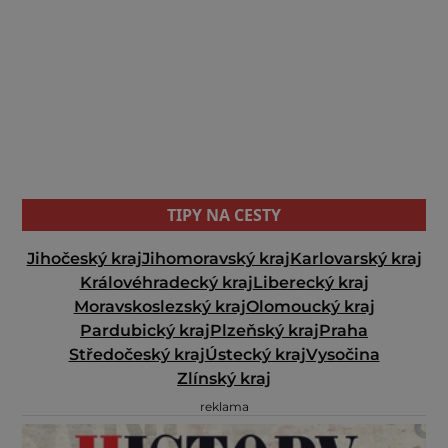
TIPY NA CESTY
Jihočeský kraj
Jihomoravský kraj
Karlovarský kraj
Královéhradecký kraj
Liberecký kraj
Moravskoslezský kraj
Olomoucký kraj
Pardubický kraj
Plzeňský kraj
Praha
Středočeský kraj
Ústecký kraj
Vysočina
Zlínský kraj
reklama