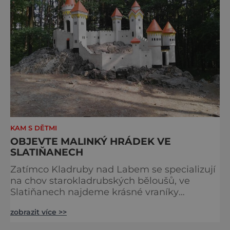
KAM S DĚTMI
OBJEVTE MALINKÝ HRÁDEK VE
SLATIŇANECH
Zatímco Kladruby nad Labem se specializují
na chov starokladrubských běloušů, ve
Slatiňanech najdeme krásné vraníky
stejného plemene. V hipologickém muzeu v
zobrazit více >>
budově zámku se dozvíte více o chovu
těchto koní, jsou tu vystaveny významné