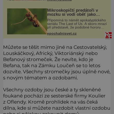
by se nikdo neodvážil podzemní
hrobku otevřít a její p
Mikroskopičtí predátoři v
mozku si vodí oběť jako
loutku
Připomíná to námět apokalyptického
seriálu The Last of Us. A skoro mrazí
při představě, že podobné horory
probíhají v přírodě běžně – s tím
epochalnisvet.cz
rozdílem, že nejde pouze o infekce
parazitickou houbou a že
Můžete se těšit mimo jiné na Cestovatelský,
Louskáčkový, Africký, Viktoriánský nebo
Befanový stromeček. Že nevíte, kdo je
Befana, tak na Zámku Loučeň se to letos
dozvíte. Všechny stromečky jsou úplně nové,
s novým tématem a ozdobami.
Všechny ozdoby jsou české a ty skleněné
foukané pochází ze sesterské firmy Koulier
z Oflendy. Kromě prohlídek na vás čeká
dílna, kde si můžete nazdobit vlastní ozdobu
nebo si nějakou zakoupit domů.