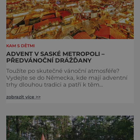
KAM S DĚTMI
ADVENT V SASKÉ METROPOLI –
PŘEDVÁNOČNÍ DRÁŽĎANY
Toužíte po skutečné vánoční atmosféře?
Vydejte se do Německa, kde mají adventní
trhy dlouhou tradici a patří k těm
nejpůvabnějším v Evropě. Ty nejbližší
zobrazit více >>
českým hranicím najdete v Drážďanech –
začínají 26. 11. 2025 a potrvají do 24. 12. 2025.
A stojí za to je zažít na vlastní kůži.
S norimberským Christkindlesmarktem se
drážďanské vánoční trhy každoročně
přetahují o pozici nejnavštěvovanějších t