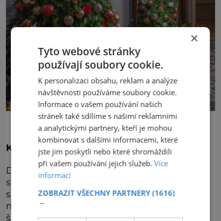
×
Tyto webové stránky
používají soubory cookie.
K personalizaci obsahu, reklam a analýze
návštěvnosti používáme soubory cookie.
Informace o vašem používání našich
stránek také sdílíme s našimi reklamními
a analytickými partnery, kteří je mohou
kombinovat s dalšími informacemi, které
Kdy je ten nejlepší čas na návštěvu?
jste jim poskytli nebo které shromáždili
při vašem používání jejich služeb.
Více
Dopolední prohlídky Příběhu vánočního
informací
stromečku jsou určeny zejména školním
ZOBRAZIT VŠECHNY PARTNERY
(1616)
skupinám. Seznámit se s příběhem Vánoc
→
mohou přijet žáci mateřských a základních
škol až do vánočních prázdnin.