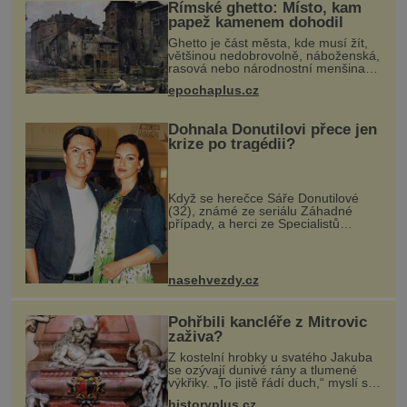
Římské ghetto: Místo, kam
papež kamenem dohodil
Ghetto je část města, kde musí žít,
většinou nedobrovolně, náboženská,
rasová nebo národnostní menšina
obyvatel. Bohaté historické
epochaplus.cz
zkušenosti mají s takovým životem
Židé. Už od středověku jsou totiž
Dohnala Donutilovi přece jen
krize po tragédii?
Když se herečce Sáře Donutilové
(32), známé ze seriálu Záhadné
případy, a herci ze Specialistů
Martinu Donutilovi (35) narodil mrtvý
syn Matyáš, jako by je to ještě
semklo. A pak se jim narodil syn E
nasehvezdy.cz
Pohřbili kancléře z Mitrovic
zaživa?
Z kostelní hrobky u svatého Jakuba
se ozývají dunivé rány a tlumené
výkřiky. „To jistě řádí duch,“ myslí si
pověrčiví lidé. Ani za dvě kopy grošů
historyplus.cz