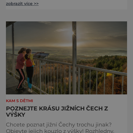
zobrazit více >>
doušky – a ty tady tečou proudem. Není to
jen výlet, je to oslava chutí, tradice a
poctivého řemesla, kterou ocení každý, kdo
ví, že k dokonalému dni patří nejen výhled,
ale i výčep. Měšťanský pivovar Turnov přesně
ví,
KAM S DĚTMI
POZNEJTE KRÁSU JIŽNÍCH ČECH Z
VÝŠKY
Chcete poznat jižní Čechy trochu jinak?
Objevte jejich kouzlo z výšky! Rozhledny,