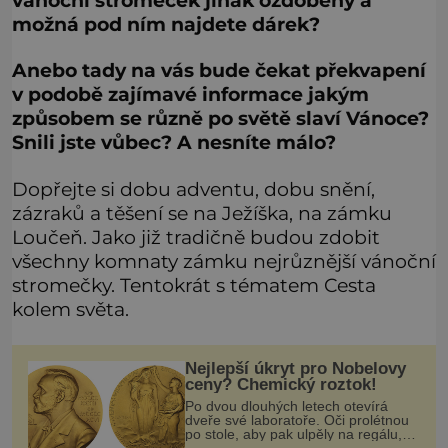
vánoční stromeček jinak ozdobený a
možná pod ním najdete dárek?
Anebo tady na vás bude čekat překvapení
v podobě zajímavé informace jakým
způsobem se různě po světě slaví Vánoce?
Snili jste vůbec? A nesníte málo?
Dopřejte si dobu adventu, dobu snění,
zázraků a těšení se na Ježíška, na zámku
Loučeň. Jako již tradičně budou zdobit
všechny komnaty zámku nejrůznější vánoční
stromečky. Tentokrát s tématem Cesta
kolem světa.
Nejlepší úkryt pro Nobelovy
ceny? Chemický roztok!
Po dvou dlouhých letech otevírá
dveře své laboratoře. Oči prolétnou
po stole, aby pak ulpěly na regálu,