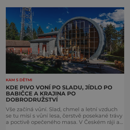
obrazy s koňskými motivy, sedla a postroje,
některé exponáty připomínají využití koní ve
vojenství, dopravě, honech či dostizích.
[caption id="attachment_74515
KAM S DĚTMI
KDE PIVO VONÍ PO SLADU, JÍDLO PO
BABIČCE A KRAJINA PO
DOBRODRUŽSTVÍ
Vše začíná vůní. Slad, chmel a letní vzduch
se tu mísí s vůní lesa, čerstvě posekané trávy
a poctivě opečeného masa. V Českém ráji a
na Liberecku se léto nepočítá na dny, ale na