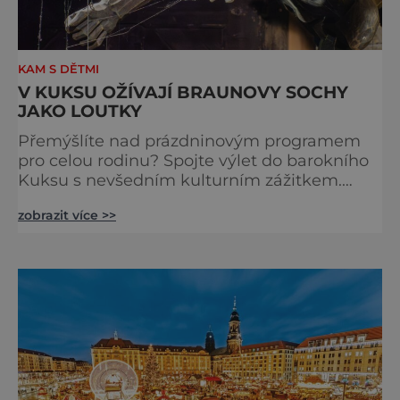
KAM S DĚTMI
V KUKSU OŽÍVAJÍ BRAUNOVY SOCHY
JAKO LOUTKY
Přemýšlíte nad prázdninovým programem
pro celou rodinu? Spojte výlet do barokního
Kuksu s nevšedním kulturním zážitkem.
Galerie loutek Kuks v historickém
zobrazit více >>
Comoedien-Hausu zve na stálou expozici
Braunova socha loutkou. Jde o unikátní
cyklus soch-loutek inspirovaných sochami
Matyáše Bernarda Brauna nejen z Kuksu.
Výstava Braunova socha loutkou představuje
padesát autorských loutek řezbáře a scénog