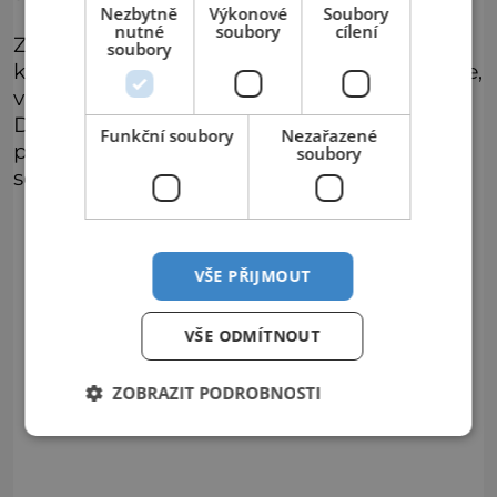
Nezbytně
Výkonové
Soubory
nutné
soubory
cílení
Zámek Loučeň je pro veřejnost otevřen
soubory
každý den (i v pondělí), včetně Štědrého dne,
vánočních svátků i Nového roku.
Doporučovány jsou velmi oblíbené večerní
Funkční soubory
Nezařazené
prohlídky zámku, které probíhají každou
soubory
sobotu až do 30.12.2024.
VŠE PŘIJMOUT
VŠE ODMÍTNOUT
ZOBRAZIT PODROBNOSTI