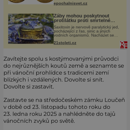
kde se nachází všemožné látky.
epochalnisvet.cz
Hledá žluto-oranžovou tekutinu,
jakmile ji zahlédne, nesmírně se
Žáby mohou poskytnout
protilátku proti smrtelné
otravě měkkýši
Saxitoxin je nervově paralytický jed,
pocházející z řas, sinic a jiných
vodních organismů. Nacházet se
však může i v lidmi konzumovaných
21stoleti.cz
mlžích, jako jsou ústřice nebo slávky.
K příznakům otravy patří
Zavítejte spolu s kostýmovanými průvodci
do nejrůznějších koutů země a seznamte se
při vánoční prohlídce s tradicemi zemí
blízkých i vzdálených. Dovolte si snít.
Dovolte si zastavit.
Zastavte se na středočeském zámku Loučeň
v době od 23. listopadu tohoto roku do
23. ledna roku 2025 a nahlédněte do tajů
vánočních zvyků po světě.