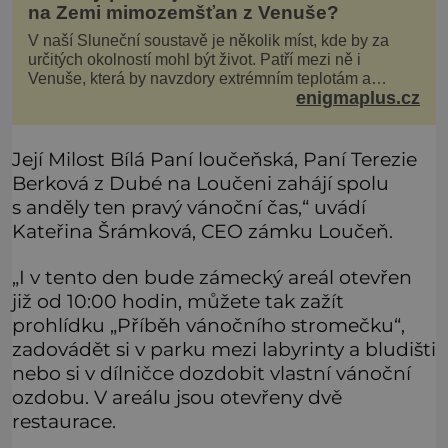
na Zemi mimozemšťan z Venuše?
V naší Sluneční soustavě je několik míst, kde by za
určitých okolností mohl být život. Patří mezi ně i
Venuše, která by navzdory extrémním teplotám a
enigmaplus.cz
smrtícímu složení atmosféry teoreticky mohla ukrývat
životní formy. Potvrzovat to má i podivný příběh muže
jménem Valiant Thor. Opravdu šlo o mimozem
Její Milost Bílá Paní loučeňská, Paní Terezie
Berková z Dubé na Loučeni zahájí spolu
s anděly ten pravý vánoční čas,“ uvádí
Kateřina Šrámková, CEO zámku Loučeň.
„I v tento den bude zámecký areál otevřen
již od 10:00 hodin, můžete tak zažít
prohlídku „Příběh vánočního stromečku“,
zadovádět si v parku mezi labyrinty a bludišti
nebo si v dílničce dozdobit vlastní vánoční
ozdobu. V areálu jsou otevřeny dvě
restaurace.