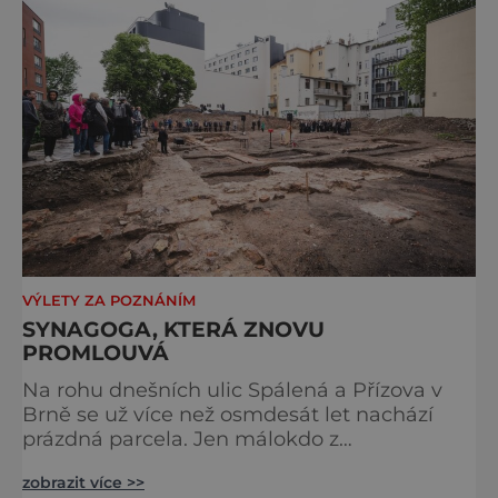
památek ve Velkých Losinách nebo v
termálním parku. [caption
id="attachment_92379" align="
VÝLETY ZA POZNÁNÍM
SYNAGOGA, KTERÁ ZNOVU
PROMLOUVÁ
Na rohu dnešních ulic Spálená a Přízova v
Brně se už více než osmdesát let nachází
prázdná parcela. Jen málokdo z
kolemjdoucích tuší, že právě zde stála jedna
zobrazit více >>
z největších synagog v českých zemích –