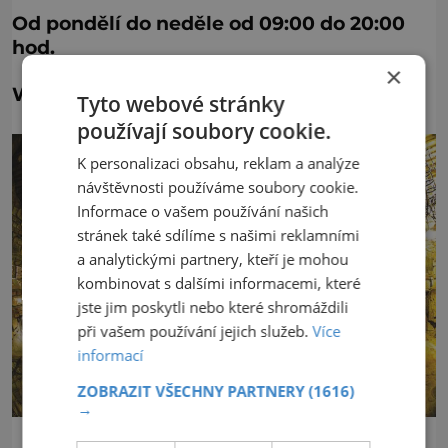
Od pondělí do neděle od 09:00 do 20:00
hod.
×
Web: www.muzeumsmyslu.cz
Tyto webové stránky
používají soubory cookie.
K personalizaci obsahu, reklam a analýze
návštěvnosti používáme soubory cookie.
Informace o vašem používání našich
stránek také sdílíme s našimi reklamními
a analytickými partnery, kteří je mohou
kombinovat s dalšími informacemi, které
jste jim poskytli nebo které shromáždili
při vašem používání jejich služeb.
Více
informací
ZOBRAZIT VŠECHNY PARTNERY
(1616)
→
V útrobách Čertoviny naleznete i restauraci, Luciferovo doupě,
prodejnu suvenýrů a hernu.