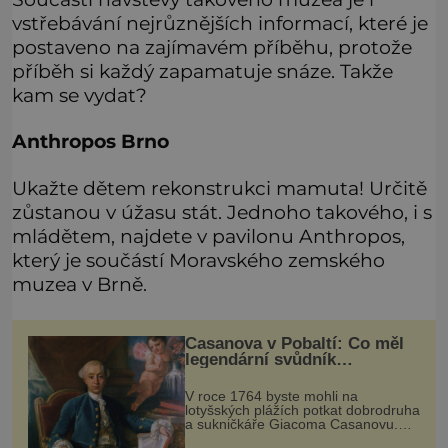
vstřebávání nejrůznějších informací, které je
postaveno na zajímavém příběhu, protože
příběh si každý zapamatuje snáze. Takže
kam se vydat?
Anthropos Brno
Ukažte dětem rekonstrukci mamuta! Určitě
zůstanou v úžasu stát. Jednoho takového, i s
mládětem, najdete v pavilonu Anthropos,
který je součástí Moravského zemského
muzea v Brně.
Casanova v Pobaltí: Co měl
legendární svůdník
společného se svobodnými
zednáři?
V roce 1764 byste mohli na
lotyšských plážích potkat dobrodruha
a sukničkáře Giacoma Casanovu.
Jeho cesta k Baltskému moři však