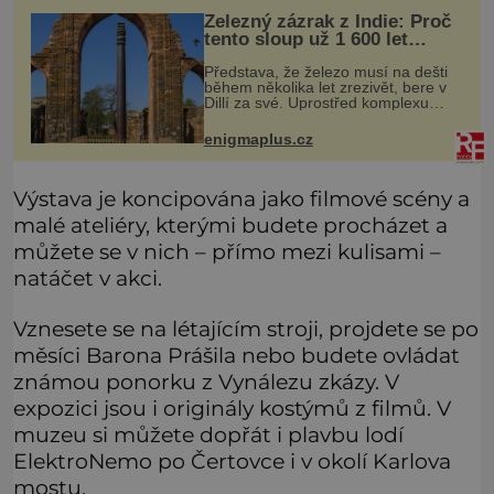
velmi družně, až dů
Železný zázrak z Indie: Proč
tento sloup už 1 600 let
nezná rez?
Představa, že železo musí na dešti
během několika let zrezivět, bere v
Dillí za své. Uprostřed komplexu
Qutb stojí více než sedm metrů
vysoký železný sloup, který už
enigmaplus.cz
přibližně 1 600 let odolává počasí
Výstava je koncipována jako filmové scény a
malé ateliéry, kterými budete procházet a
můžete se v nich – přímo mezi kulisami –
natáčet v akci.
Vznesete se na létajícím stroji, projdete se po
měsíci Barona Prášila nebo budete ovládat
známou ponorku z Vynálezu zkázy. V
expozici jsou i originály kostýmů z filmů. V
muzeu si můžete dopřát i plavbu lodí
ElektroNemo po Čertovce i v okolí Karlova
mostu.