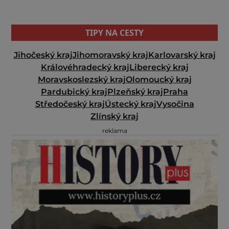
TIPY NA CESTY
Jihočeský kraj
Jihomoravský kraj
Karlovarský kraj
Královéhradecký kraj
Liberecký kraj
Moravskoslezský kraj
Olomoucký kraj
Pardubický kraj
Plzeňský kraj
Praha
Středočeský kraj
Ústecký kraj
Vysočina
Zlínský kraj
reklama