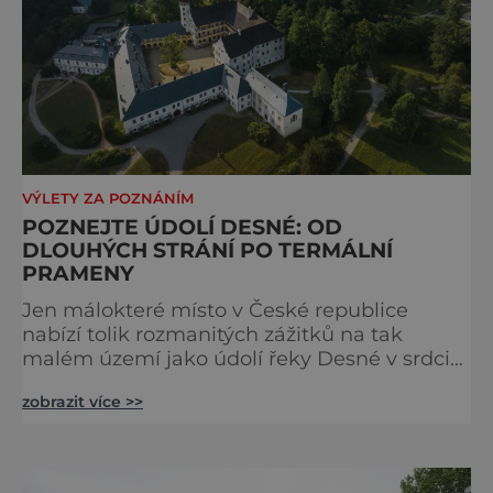
VÝLETY ZA POZNÁNÍM
POZNEJTE ÚDOLÍ DESNÉ: OD
DLOUHÝCH STRÁNÍ PO TERMÁLNÍ
PRAMENY
Jen málokteré místo v České republice
nabízí tolik rozmanitých zážitků na tak
malém území jako údolí řeky Desné v srdci
Jeseníků. Během jediného dne můžete
zobrazit více >>
nahlédnout do útrob jedné z
nejvýznamnějších vodních elektráren v
Evropě, vydat se na horské hřebeny, projet se
na koloběžce a den zakončit poznáváním