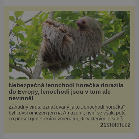
Nebezpečná lenochodí horečka dorazila
do Evropy, lenochodi jsou v tom ale
nevinně!
Záhadný virus, označovaný jako „lenochodí horečka“
byl kdysi omezen jen na Amazonii, nyní se však, poté
co prošel genetickými změnami, díky kterým je silnější,
21stoleti.cz
šíří po celé Americe a první případy se objevily už i v
Evropě. Máme se bát? Virus oropouche (čti oropuče),
jak se odborně nazývá, byl až do