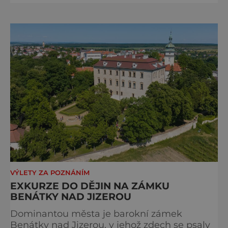
monumentální stavba, která byla po
desetiletí symbolem sebevědomé a
prosperující židovské komunity. Brněnská
Velká synagoga byla slavnostně otevřena v
roce 1856, v době, kdy se město proměňovalo
v p
VÝLETY ZA POZNÁNÍM
EXKURZE DO DĚJIN NA ZÁMKU
BENÁTKY NAD JIZEROU
Dominantou města je barokní zámek
Benátky nad Jizerou, v jehož zdech se psaly