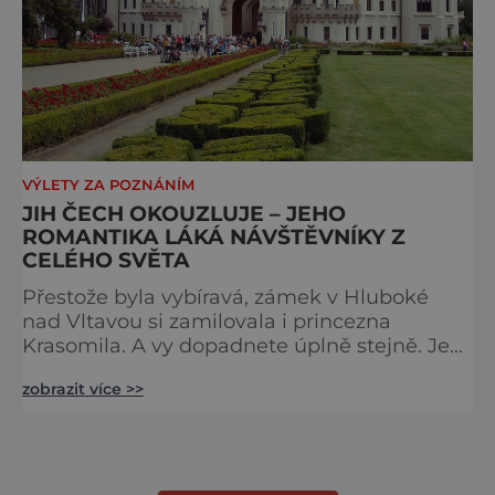
VÝLETY ZA POZNÁNÍM
JIH ČECH OKOUZLUJE – JEHO
ROMANTIKA LÁKÁ NÁVŠTĚVNÍKY Z
CELÉHO SVĚTA
Přestože byla vybíravá, zámek v Hluboké
nad Vltavou si zamilovala i princezna
Krasomila. A vy dopadnete úplně stejně. Je
totiž jedním z nejkrásnějších u nás. Vypadá
zobrazit více >>
jako nazdobený bílý dort na svatební tabuli.
Právě proto tam proudí desítky tisíc turistů.
Zámek, který najdete 9 kilometrů od
Českých Budějovic, byl inspirován anglickým
královským