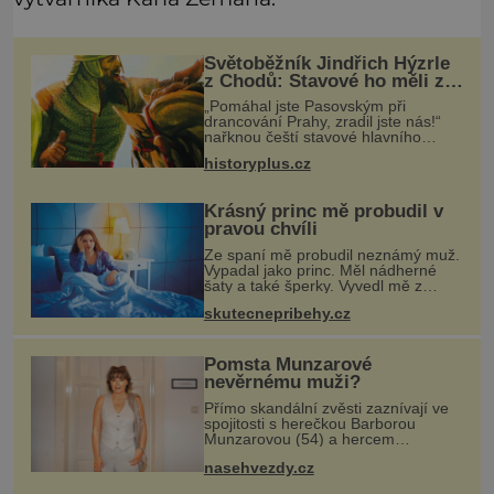
Světoběžník Jindřich Hýzrle
z Chodů: Stavové ho měli za
zrádce
„Pomáhal jste Pasovským při
drancování Prahy, zradil jste nás!“
nařknou čeští stavové hlavního
zbrojmistra zemské hotovosti.
historyplus.cz
Jindřich se však zastrašit nenechá.
Zachová chladnou hlavu a trestu
unikne.
Krásný princ mě probudil v
pravou chvíli
Ze spaní mě probudil neznámý muž.
Vypadal jako princ. Měl nádherné
šaty a také šperky. Vyvedl mě z
pokoje ven, v kuchyni totiž začalo
skutecnepribehy.cz
hořet. Stalo se to už moc dávno.
Byla jsem malá holčička, měla jse
Pomsta Munzarové
nevěrnému muži?
Přímo skandální zvěsti zaznívají ve
spojitosti s herečkou Barborou
Munzarovou (54) a hercem
Martinem Trnavským (56).
nasehvezdy.cz
Munzarová měla být totiž viděna s
jakýmsi sympaťákem, s nímž se