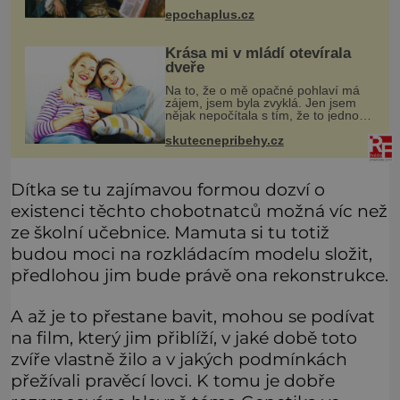
nebyla turistickým výletem, ale ryze
epochaplus.cz
pracovní cestou se zištnými úmysly.
Krása mi v mládí otevírala
dveře
Na to, že o mě opačné pohlaví má
zájem, jsem byla zvyklá. Jen jsem
nějak nepočítala s tím, že to jednou
skončí a já zůstanu úplně sama.
Když mi bylo dvacet, rychle jsem
skutecnepribehy.cz
zjistila, že se svět usmívá mno
Dítka se tu zajímavou formou dozví o
existenci těchto chobotnatců možná víc než
ze školní učebnice. Mamuta si tu totiž
budou moci na rozkládacím modelu složit,
předlohou jim bude právě ona rekonstrukce.
A až je to přestane bavit, mohou se podívat
na film, který jim přiblíží, v jaké době toto
zvíře vlastně žilo a v jakých podmínkách
přežívali pravěcí lovci. K tomu je dobře