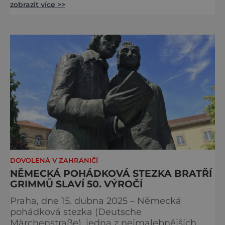
zobrazit více >>
českým hranicím najdete v Drážďanech –
začínají 26. 11. 2025 a potrvají do 24. 12. 2025.
A stojí za to je zažít na vlastní kůži.
S norimberským Christkindlesmarktem se
drážďanské vánoční trhy každoročně
přetahují o pozici nejnavštěvovanějších t
DOVOLENÁ V ZAHRANIČÍ
NĚMECKÁ POHÁDKOVÁ STEZKA BRATŘÍ
GRIMMŮ SLAVÍ 50. VÝROČÍ
Praha, dne 15. dubna 2025 – Německá
pohádková stezka (Deutsche
Märchenstraße), jedna z nejmalebnějších