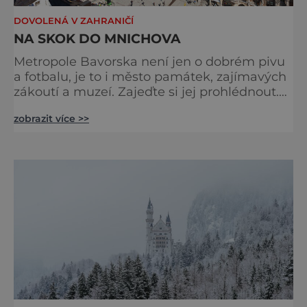
DOVOLENÁ V ZAHRANIČÍ
NA SKOK DO MNICHOVA
Metropole Bavorska není jen o dobrém pivu
a fotbalu, je to i město památek, zajímavých
zákoutí a muzeí. Zajeďte si jej prohlédnout.
Kdo jej zná, tak jej ani nepřekvapí, že se
zobrazit více >>
opakovaně umísťuje v první desítce měst,
kde se nejlépe žije, a to nejen milovníkům
dobrého jídla a piva. Velkou devizou města je
i jeho umístění, protože Mnichované to „mají
všude blízko“. Do Alp za lyžováním půl
hodiny aut