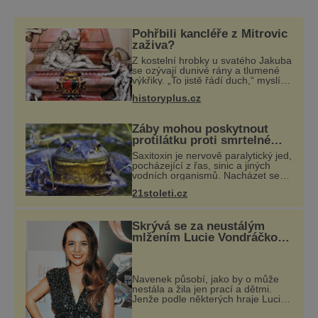
určitě vyplatí udělat si v Sasku delší
dovolenou. Drážďany mají několik jasných
Pohřbili kancléře z Mitrovic
turistických cílů – chrám Fauenkirche,
zaživa?
Zwinger, vyhlídkovou Brü
Z kostelní hrobky u svatého Jakuba
se ozývají dunivé rány a tlumené
výkřiky. „To jistě řádí duch,“ myslí si
pověrčiví lidé. Ani za dvě kopy
historyplus.cz
grošů by se nikdo neodvážil
podzemní hrobku otevřít a její p
Žáby mohou poskytnout
protilátku proti smrtelné
otravě měkkýši
Saxitoxin je nervově paralytický jed,
pocházející z řas, sinic a jiných
vodních organismů. Nacházet se
však může i v lidmi
21stoleti.cz
konzumovaných mlžích, jako jsou
ústřice nebo slávky. K příznakům
otravy patří
Skrývá se za neustálým
mlžením Lucie Vondráčkové
nový muž?
Navenek působí, jako by o může
nestála a žila jen prací a dětmi.
Jenže podle některých hraje Lucie
Vondráčková (46) ze seriálu Ulice