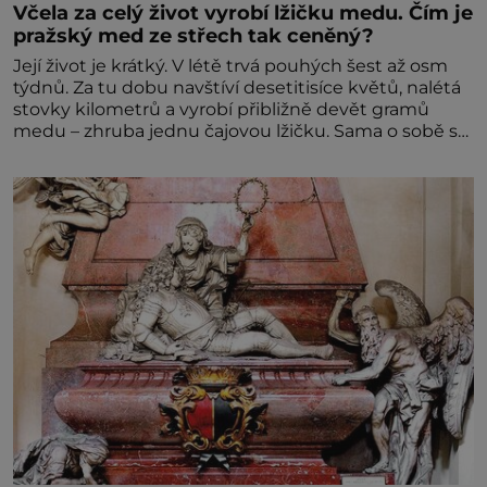
Včela za celý život vyrobí lžičku medu. Čím je
pražský med ze střech tak ceněný?
Její život je krátký. V létě trvá pouhých šest až osm
týdnů. Za tu dobu navštíví desetitisíce květů, nalétá
stovky kilometrů a vyrobí přibližně devět gramů
medu – zhruba jednu čajovou lžičku. Sama o sobě se
může zdát bezvýznamná. Teprve když se spojí s
dalšími desítkami tisíc příslušnic svého včelstva,
vznikne jeden z nejdokonalejších organismů