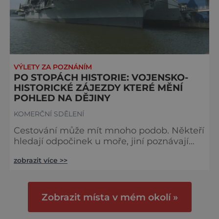
VÝLETY ZA POZNÁNÍM
PO STOPÁCH HISTORIE: VOJENSKO-
HISTORICKÉ ZÁJEZDY KTERÉ MĚNÍ
POHLED NA DĚJINY
KOMERČNÍ SDĚLENÍ
Cestování může mít mnoho podob. Někteří
hledají odpočinek u moře, jiní poznávají
města a kulturu. Existuje ale i třetí skupina
zobrazit více >>
cest která spojuje cestování s hlubším
pochopením historie. Právě na tento typ
poznávání se zaměřuje CK Praděd která
organizuje vojensko-historické zájezdy po
Zobrazit místa v mém okolí »
Evropě i zámoří. Tyto cesty neukazují jen
krásná místa ale přede