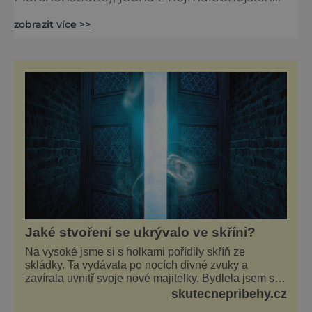
turistických tras v Německu, slaví své 50.
zobrazit více >>
výročí. Tato ikonická cesta spojuje desítky
historických míst, která inspirovala pohádky
bratří Grimmů a oživuje kouzlo klasických
příběhů, které znají celé generace dětí i
dospělých. Jubilejní rok přinese řadu
speciálních akcí, které umožní návštěvníkům
Jaké stvoření se ukrývalo ve skříni?
Na vysoké jsme si s holkami pořídily skříň ze
skládky. Ta vydávala po nocích divné zvuky a
zavírala uvnitř svoje nové majitelky. Bydlela jsem se
dvěma kamarádkami a bavilo nás zvelebovat si náš
skutecnepribehy.cz
byt. Skoro denně jsme tahaly domů různé kousky od