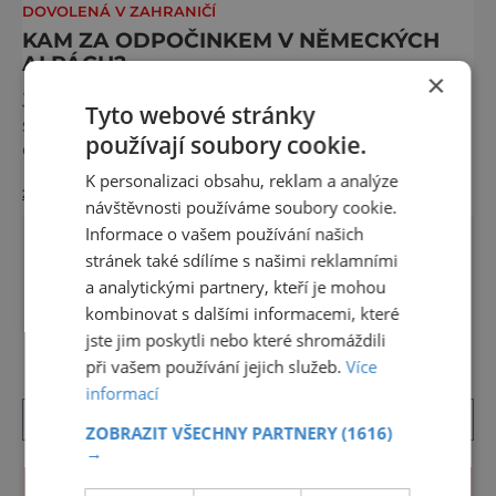
DOVOLENÁ V ZAHRANIČÍ
KAM ZA ODPOČINKEM V NĚMECKÝCH
ALPÁCH?
×
Jste v německých Alpách, ale co když vás na
Tyto webové stránky
sportovní vyžití v příliš neužije? Nevadí,
používají soubory cookie.
odpočinout si můžete v malebném
historickém městečku Füssen, skrývajícím se
K personalizaci obsahu, reklam a analýze
zobrazit více >>
na řece Lech v bavorských Alpách. Tady
návštěvnosti používáme soubory cookie.
objevíte resort König Ludwig - luxusní lázně
Informace o vašem používání našich
se špičkovým wellness centrem. Při návštěvě
stránek také sdílíme s našimi reklamními
vás čeká neuvěřitelná škála relaxačních,
a analytickými partnery, kteří je mohou
ozdravných a zkrášlujících procedur, mezi
DALŠÍ ČLÁNKY ›
kombinovat s dalšími informacemi, které
něž se řadí finská sauna
jste jim poskytli nebo které shromáždili
při vašem používání jejich služeb.
Více
informací
ZOBRAZIT VŠECHNY PARTNERY
(1616)
→
KALENDÁŘ AKCÍ