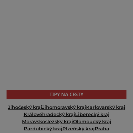
TIPY NA CESTY
Jihočeský kraj
Jihomoravský kraj
Karlovarský kraj
Královéhradecký kraj
Liberecký kraj
Moravskoslezský kraj
Olomoucký kraj
Pardubický kraj
Plzeňský kraj
Praha