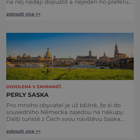
na něj nedají dopustit a nejeden ho preferuje
i před „profláklými“ Alpami. Jen si to
zobrazit více >>
představte: romanticky zasněžené stromy,
nikde nikdo a v lesním tichu se ozývá jen
měkké klouzání běžek… Po náročném dni
pak můžete nechat své tělo odpočívat
v termálních lázních, nebo navštívit proslulé
sklárny či vánoční trhy. Zimn
DOVOLENÁ V ZAHRANIČÍ
PERLY SASKA
Pro mnoho obyvatel je už běžné, že si do
sousedního Německa zajedou na nákupy.
Další turisté z Čech svou návštěvu Saska
omezí jen na vánoční trhy v Drážďanech. Je
zobrazit více >>
to ale velká škoda. Samotné Drážďany i jejich
okolí nabízejí tolik atraktivních míst, že se