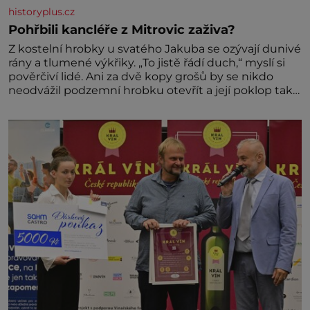
historyplus.cz
Pohřbili kancléře z Mitrovic zaživa?
Z kostelní hrobky u svatého Jakuba se ozývají dunivé
rány a tlumené výkřiky. „To jistě řádí duch,“ myslí si
pověrčiví lidé. Ani za dvě kopy grošů by se nikdo
neodvážil podzemní hrobku otevřít a její poklop tak
raději jen skrápí svěcenou vodou. Za několik dní
divné burácení skutečně ustane. Když o mnoho let
později hrobku