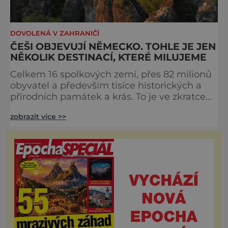
DOVOLENÁ V ZAHRANIČÍ
ČEŠI OBJEVUJÍ NĚMECKO. TOHLE JE JEN
NĚKOLIK DESTINACÍ, KTERÉ MILUJEME
Celkem 16 spolkových zemí, přes 82 milionů
obyvatel a především tisíce historických a
přírodních památek a krás. To je ve zkratce
charakteristika našeho západního souseda.
zobrazit více >>
Německo čeští turisté znovu objevují po vlně
nezájmu, která přišla v 90. letech. A
následující výběr destinací dokazuje, že mají
proč. Panenská příroda Saského Švýcarska
Němci mu s oblibou říkají ráj turistů. Saské
Švýcarsko (