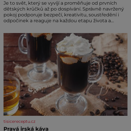
Je to svět, který se vyvíjí a proměňuje od prvních
dětských krůčků až po dospívání. Správně navržený
pokoj podporuje bezpečí, kreativitu, soustředění i
odpočinek a reaguje na každou etapu života a
specifické potřeby dítěte. Pro nejmenší je klíčová
jednoduchost, měkkost a bezpečí, proto by pokoj
miminka měl působit především klidně a útulně.
Předškolní věk je
tisicereceptu.cz
Pravá irská káva