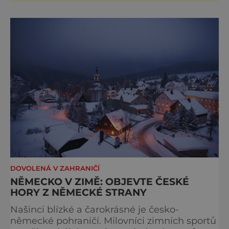
babiček nebo z bazaru, jako třeba staré zrcadlo a
obrazy
DOVOLENÁ V ZAHRANIČÍ
NĚMECKO V ZIMĚ: OBJEVTE ČESKÉ
HORY Z NĚMECKÉ STRANY
Našinci blízké a čarokrásné je česko-
německé pohraničí. Milovníci zimních sportů