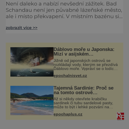
Není daleko a nabízí nevšední zážitek. Bad
Schandau není jen půvabné lázeňské město,
ale i místo překvapení. V místním bazénu si
totiž můžete vychutnat koncert přímo ve
zobrazit více >>
vodě. Nádherně osvěžující místo leží jen 8
kilometrů od Hřenska a například z Prahy se
tam dostanete vlakem za pouhé dvě hodiny.
I proto je pravděpodobné, že v jeho
Ďáblovo moře u Japonska:
bazénech
Mizí v asijském
Bermudském trojúhelníku
Jižně od japonských ostrovů se
lodě ve spárech neznámé
rozkládají vody, kterým se přezdívá
síly?
Ďáblovo moře. Vypráví se o lodích
mizejících beze stopy, podivných
epochalnisvet.cz
světlech, zrádných proudech i
mořských dracích, kteří měli tyto ko
Tajemná Sardinie: Proč se
na tomto ostrově
nedoporučuje pytlovat
Až si někdy otevřete krabičku
„mořské brambory“?
sardinek či tubu sardelové pasty,
může to být i lehké pozvání na
cestu do srdce Středozemního
epochaplus.cz
moře, na ostrov hrdých Sardů.
Věděli jste, že to byl právě italský
ostrov Sa