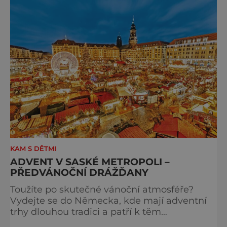
KAM S DĚTMI
ADVENT V SASKÉ METROPOLI –
PŘEDVÁNOČNÍ DRÁŽĎANY
Toužíte po skutečné vánoční atmosféře?
Vydejte se do Německa, kde mají adventní
trhy dlouhou tradici a patří k těm
nejpůvabnějším v Evropě. Ty nejbližší