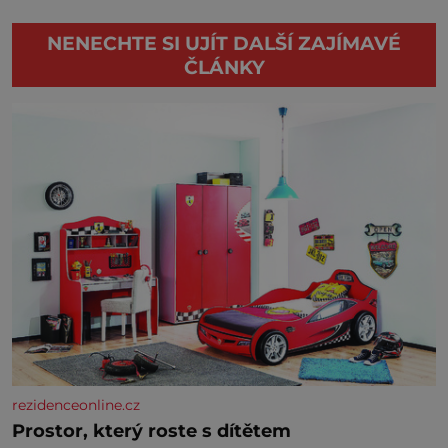
NENECHTE SI UJÍT DALŠÍ ZAJÍMAVÉ
ČLÁNKY
rezidenceonline.cz
Prostor, který roste s dítětem