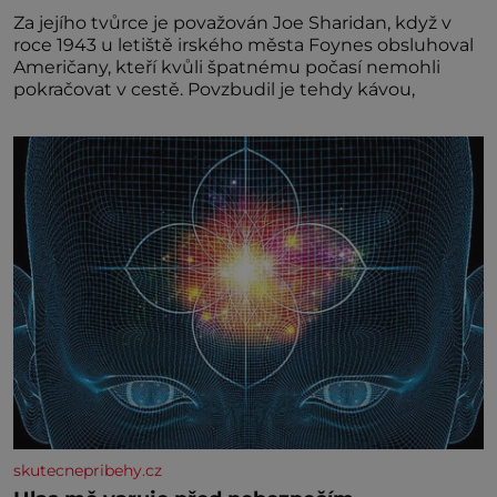
Za jejího tvůrce je považován Joe Sharidan, když v
roce 1943 u letiště irského města Foynes obsluhoval
Američany, kteří kvůli špatnému počasí nemohli
pokračovat v cestě. Povzbudil je tehdy kávou,
skutecnepribehy.cz