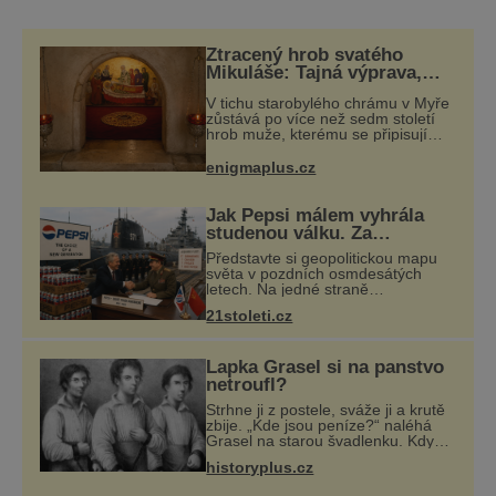
lidé už v 17. století, osídlena však zřejmě byla
už dávno v pravěku. Pochází odtud i několik
vzácných nálezů včetně dvou koster lva
Ztracený hrob svatého
jeskynního. Podrobnějšího prozkoumání se
Mikuláše: Tajná výprava,
která odnesla nejslavnější
jeskyně dočkala až v 19.
V tichu starobylého chrámu v Myře
relikvii do Itálie
zůstává po více než sedm století
hrob muže, kterému se připisují
zázraky, pomoc chudým i záchrana
námořníků v bouřích. Pak ale
enigmaplus.cz
přichází rok 1087 a klidné místo se
měn
Jak Pepsi málem vyhrála
studenou válku. Za
limonádu dostala ponorky i
Představte si geopolitickou mapu
křižník
světa v pozdních osmdesátých
letech. Na jedné straně
Washington, na druhé Moskva.
21stoleti.cz
Mezi nimi jaderný arzenál schopný
zničit planetu padesátkrát dokola,
železná opona a
Lapka Grasel si na panstvo
netroufl?
Strhne ji z postele, sváže ji a krutě
zbije. „Kde jsou peníze?“ naléhá
Grasel na starou švadlenku. Když
mu to neprozradí – ostatně ani
historyplus.cz
nemůže, protože žádné nemá,
spokojí se lupič s několika měďáky