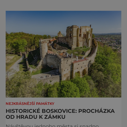
přítelem. Je až s podivem, kolik úžasných
umělců naše země dokázala v historii zrodit.
Někteří z nich vlastně ani nejsou tak slavní, a
přitom by si to rozhodně zasloužili. Sochař,
medailér a kreslíř
NEJKRÁSNĚJŠÍ PAMÁTKY
HISTORICKÉ BOSKOVICE: PROCHÁZKA
OD HRADU K ZÁMKU
Návštěvou jednoho města si snadno