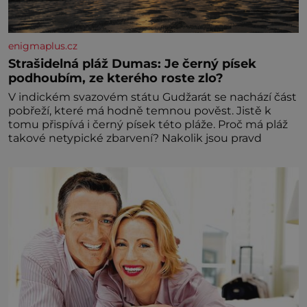
enigmaplus.cz
Strašidelná pláž Dumas: Je černý písek
podhoubím, ze kterého roste zlo?
V indickém svazovém státu Gudžarát se nachází část
pobřeží, které má hodně temnou pověst. Jistě k
tomu přispívá i černý písek této pláže. Proč má pláž
takové netypické zbarvení? Nakolik jsou pravd