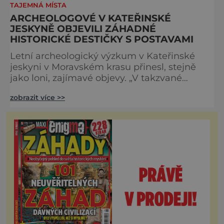
TAJEMNÁ MÍSTA
ARCHEOLOGOVÉ V KATEŘINSKÉ
JESKYNĚ OBJEVILI ZÁHADNÉ
HISTORICKÉ DESTIČKY S POSTAVAMI
Letní archeologický výzkum v Kateřinské
jeskyni v Moravském krasu přinesl, stejně
jako loni, zajímavé objevy. „V takzvané
Bezejmenné chodbě byly nalezeny nástroje
zobrazit více >>
– štípaná industrie z rohovce. Jejich stáří se
nyní bude zkoumat. Jednou z teorií je, že
jsou dokonce z mladšího paleolitu. V téže
chodbě se také našly dva úlomky z břidlice
s plastickou rytinou postav. Je to naprostý
unikát a archeo