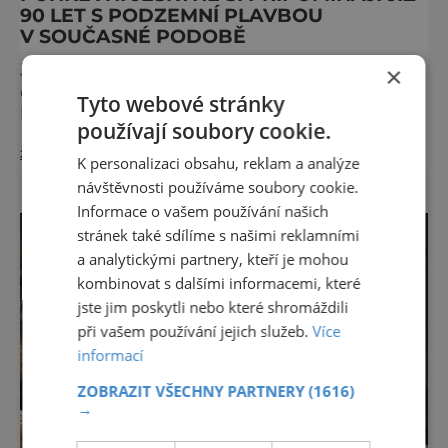
90 LET S PODZEMNÍ PLAVBOU
V SOUČASNÉ PODOBĚ
Již devadesát let se mohou návštěvníci
×
oblíbených Punkevních jeskyní v Moravském
Tyto webové stránky
krasu na Blanensku kochat podzemní
používají soubory cookie.
plavbou na motorových lodích v současné
zobrazit více >>
délce a podobě. Nejprve projdou „suchou
K personalizaci obsahu, reklam a analýze
nohou“ krápníkovými dómy na dno propasti
návštěvnosti používáme soubory cookie.
Macochy a poté se dostanou k podzemnímu
Informace o vašem používání našich
přístavišti, ze kterého plují 450 metrů po
stránek také sdílíme s našimi reklamními
ponorné řece Punkvě, s mezizastávkou ve
a analytickými partnery, kteří je mohou
zdobném Masarykově dómu, až přes výv
kombinovat s dalšími informacemi, které
jste jim poskytli nebo které shromáždili
při vašem používání jejich služeb.
Více
informací
ZOBRAZIT VŠECHNY PARTNERY
(1616)
→