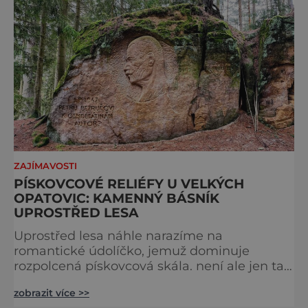
ZAJÍMAVOSTI
PÍSKOVCOVÉ RELIÉFY U VELKÝCH
OPATOVIC: KAMENNÝ BÁSNÍK
UPROSTŘED LESA
Uprostřed lesa náhle narazíme na
romantické údolíčko, jemuž dominuje
rozpolcená pískovcová skála. není ale jen tak
obyčejná, shlížejí na nás z ní dvě tváře dvou
zobrazit více >>
slavných mužů, vytvořené jejich oddaným