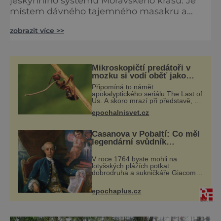
jeskynního systému Moravského krasu. Je
místem dávného tajemného masakru a
údajné negativní energie. V panenské
zobrazit více >>
přírodě poblíž Křtinského potoka se nachází
ponurý jeskynní komplex, kde snad sídlí
samotné zlo! Temné síly zde údajně bloudí
po krvavém řádění, které pamatuje hluboká
Mikroskopičtí predátoři v
i nedávná historie. Na místě zřejmě
mozku si vodí oběť jako
loutku
docházelo k nesmírně krutým událostem.
Připomíná to námět
apokalyptického seriálu The Last of
Prudk
Us. A skoro mrazí při představě, že
podobné horory probíhají v přírodě
epochalnisvet.cz
běžně – s tím rozdílem, že nejde
pouze o infekce parazitickou
houbou a že
Casanova v Pobaltí: Co měl
legendární svůdník
společného se svobodnými
zednáři?
V roce 1764 byste mohli na
lotyšských plážích potkat
dobrodruha a sukničkáře Giacoma
Casanovu. Jeho cesta k Baltskému
moři však nebyla turistickým
epochaplus.cz
výletem, ale ryze pracovní cestou
se zištnými úmysly.