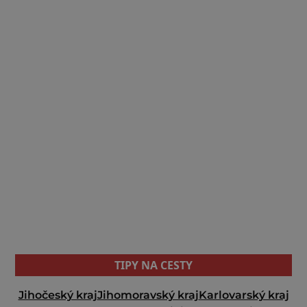
TIPY NA CESTY
Jihočeský kraj
Jihomoravský kraj
Karlovarský kraj