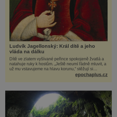
Ludvík Jagellonský: Král dítě a jeho
vláda na dálku
Dítě ve zlatem vyšívané peřince spokojeně žvatlá a
natahuje ruky k hostům. „Ještě neumí řádně mluvit, a
už mu vstavujeme na hlavu korunu,“ stěžují si
současníci, pro které je k neuvěření, že droboučký
epochaplus.cz
princ se dnes stal králem. Otázka za milion, na niž by
všichni, zejména stárnoucí a nemocný král Vl