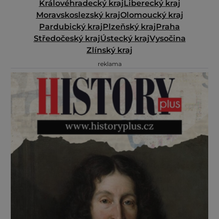
Královéhradecký kraj
Liberecký kraj
Moravskoslezský kraj
Olomoucký kraj
Pardubický kraj
Plzeňský kraj
Praha
Středočeský kraj
Ústecký kraj
Vysočina
Zlínský kraj
reklama