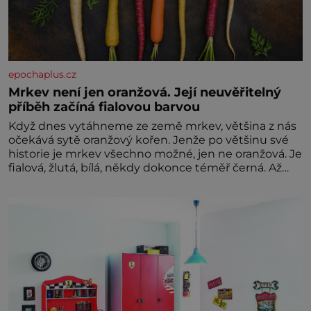
epochaplus.cz
Mrkev není jen oranžová. Její neuvěřitelný
příběh začíná fialovou barvou
Když dnes vytáhneme ze země mrkev, většina z nás
očekává sytě oranžový kořen. Jenže po většinu své
historie je mrkev všechno možné, jen ne oranžová. Je
fialová, žlutá, bílá, někdy dokonce téměř černá. Až
díky stovkám let pečlivého šlechtění se z ní stává
zelenina, bez které si českou zahradu ani
nedokážeme představit. Její příběh je