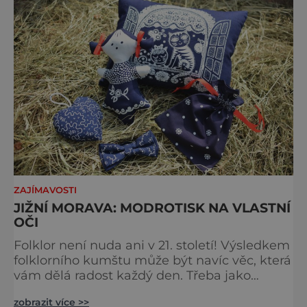
du
ZAJÍMAVOSTI
JIŽNÍ MORAVA: MODROTISK NA VLASTNÍ
OČI
Folklor není nuda ani v 21. století! Výsledkem
folklorního kumštu může být navíc věc, která
vám dělá radost každý den. Třeba jako
modrotisk. Vydejte se za ním na jižní
zobrazit více >>
Moravu… Modrotisk je tradiční technika