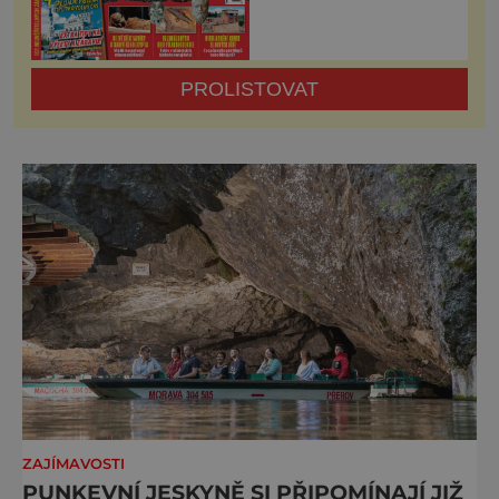
PROLISTOVAT
ZAJÍMAVOSTI
PUNKEVNÍ JESKYNĚ SI PŘIPOMÍNAJÍ JIŽ