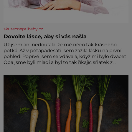
skutecnepribehy.cz
Dovolte lásce, aby si vás našla
Už jsem ani nedoufala, že mě něco tak krásného
potká. Až v pětapadesáti jsem zažila lásku na první
pohled. Poprvé jsem se vdávala, když mi bylo dvacet.
Oba jsme byli mladí a byl to tak říkajíc sňatek z
rozumu. Rodiče nás dali dohromady, Toník byl dobře
zaopatřený mladý muž. Manželství nám oběma moc
nesvědčilo, brzy jsme zjistili, že