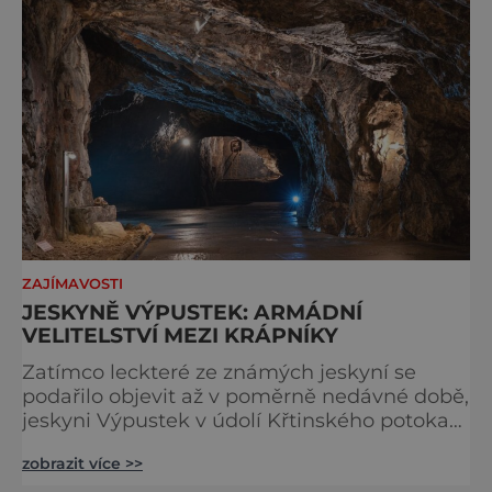
jeho pozdější p
ZAJÍMAVOSTI
JESKYNĚ VÝPUSTEK: ARMÁDNÍ
VELITELSTVÍ MEZI KRÁPNÍKY
Zatímco leckteré ze známých jeskyní se
podařilo objevit až v poměrně nedávné době,
jeskyni Výpustek v údolí Křtinského potoka
v Moravském krasu nedaleko Adamova
zobrazit více >>
podle dochovaných záznamů navštěvovali