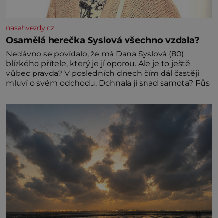
nasehvezdy.cz
Osamělá herečka Syslová všechno vzdala?
Nedávno se povídalo, že má Dana Syslová (80)
blízkého přítele, který je jí oporou. Ale je to ještě
vůbec pravda? V posledních dnech čím dál častěji
mluví o svém odchodu. Dohnala ji snad samota? Půs