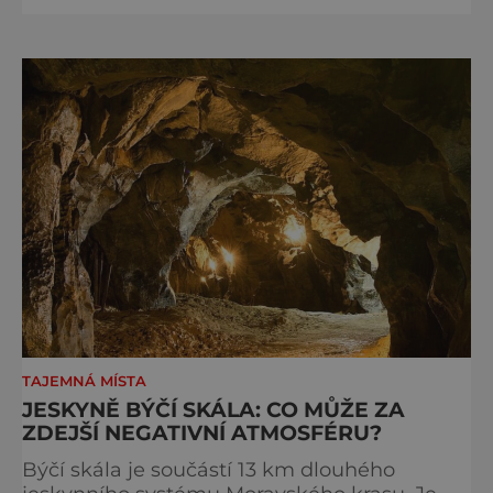
potisku textilií, ale zároveň i název pro tmavě
modrou látku s bílými vzory, která se touto
prastarou technikou vyrábí. Na Moravě stále
existují původní rodinné dílny, kde si ji
můžete zkusit.
TAJEMNÁ MÍSTA
JESKYNĚ BÝČÍ SKÁLA: CO MŮŽE ZA
ZDEJŠÍ NEGATIVNÍ ATMOSFÉRU?
Býčí skála je součástí 13 km dlouhého