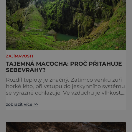
ZAJÍMAVOSTI
TAJEMNÁ MACOCHA: PROČ PŘITAHUJE
SEBEVRAHY?
Rozdíl teploty je značný. Zatímco venku zuří
horké léto, při vstupu do jeskynního systému
se výrazně ochlazuje. Ve vzduchu je vlhkost,
dno jeskyně tvoří vodní hladina. Pohled ze
zobrazit více >>
stometrové hloubky propasti Macocha je
neskutečný a nádherný. A mrazivý, když si
uvědomíme, že tělo sebevraha dopadne na
dno během pouhých čtyř vteřin. Píše se rok
1723. Kněz minoritského kláštera v Brně a