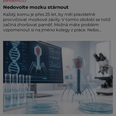
panidomu.cz
Nedovolte mozku stárnout
Každý, komu je přes 25 let, by měl pravidelně
procvičovat mozkové závity. V tomto období se totiž
začíná zhoršovat paměť. Možná máte problém
vzpomenout si na jméno kolegy z práce. Nebo
marně v paměti lovíte název knížky, kterou jste
nedávno přečetli. Je to opravdu tak, s věkem jako
kdyby se paměť rozhodla stávkovat. Cvičte