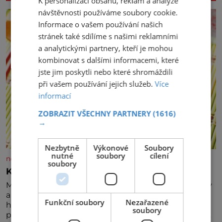
K personalizaci obsahu, reklam a analýze
návštěvnosti používáme soubory cookie.
Informace o vašem používání našich
stránek také sdílíme s našimi reklamními
a analytickými partnery, kteří je mohou
kombinovat s dalšími informacemi, které
jste jim poskytli nebo které shromáždili
při vašem používání jejich služeb.
Více
informací
ZOBRAZIT VŠECHNY PARTNERY
(1616)
→
Nezbytně
Výkonové
Soubory
nutné
soubory
cílení
nejsemsama.cz
soubory
Korejský okurkový salát
Máte rádi pikantní chutě? Pak zkuste tento křupavý
a osvěžující korejský okurkový salát, který máte
Funkční soubory
Nezařazené
hotový jen za pouhých 15 minut. Na 2 porce
soubory
potřebujete: ✿ 1 salátovou okurku ✿ 1 lžičku soli ✿ 1