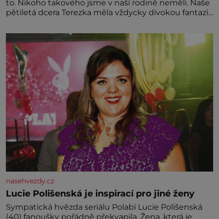
to. Nikoho takového jsme v naší rodině neměli. Naše
pětiletá dcera Terezka měla vždycky divokou fantazii.
Už odmalička milovala svět pohádek. Každou chvilku
mi říkala, že se jí zdálo o jednorožcích, krásných
princeznách, statečných rytířích a létajících dracích.
nasehvezdy.cz
Lucie Polišenská je inspirací pro jiné ženy
Sympatická hvězda seriálu Polabí Lucie Polišenská
(40) fanoušky pořádně překvapila. Žena, která je