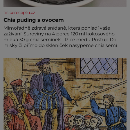
tisicereceptu.cz
Chia puding s ovocem
Mimořádně zdravá snídaně, která pohladí vaše
zažívání. Suroviny na 4 porce 120 ml kokosového
mléka 30 g chia semínek 1 lžíce medu Postup Do
misky či přímo do skleniček nasypeme chia semí