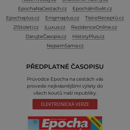
EpochaNaCestach.cz
EpochálníSvět.cz
Epochaplus.cz
Enigmaplus.cz
TisíceReceptů.cz
21Stoleti.cz
iLuxus.cz
RezidenceOnline.cz
DarujteČasopis.cz
HistoryPlus.cz
NejsemSama.cz
PŘEDPLATNÉ ČASOPISU
Prúvodce Epocha na cestách vás
provede nejkrásnějšími výlety do
všech koutů naší republiky.
ELEKTRONICKÁ VERZE