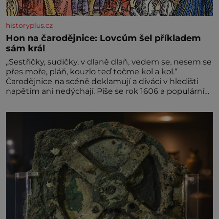
historyplus.cz
Hon na čarodějnice: Lovcům šel příkladem
sám král
„Sestřičky, sudičky, v dlaně dlaň, vedem se, nesem se
přes moře, pláň, kouzlo teď točme kol a kol.“
Čarodějnice na scéně deklamují a diváci v hledišti
napětím ani nedýchají. Píše se rok 1606 a populární
anglický dramatik William Shakespeare uvádí svou
Tragédii o Macbethovi. Napsal ji pro krále Jakuba I.,
jenž v roce 1603 vystřídal