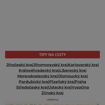
TIPY NA CESTY
Jihočeský kraj
Jihomoravský kraj
Karlovarský kraj
Královéhradecký kraj
Liberecký kraj
Moravskoslezský kraj
Olomoucký kraj
Pardubický kraj
Plzeňský kraj
Praha
Středočeský kraj
Ústecký kraj
Vysočina
Zlínský kraj
reklama