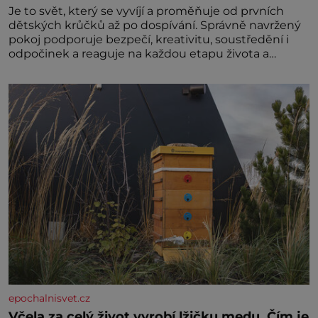
Je to svět, který se vyvíjí a proměňuje od prvních
dětských krůčků až po dospívání. Správně navržený
pokoj podporuje bezpečí, kreativitu, soustředění i
odpočinek a reaguje na každou etapu života a
specifické potřeby dítěte. Pro nejmenší je klíčová
jednoduchost, měkkost a bezpečí, proto by pokoj
miminka měl působit především klidně a útulně.
Předškolní věk je
epochalnisvet.cz
Včela za celý život vyrobí lžičku medu. Čím je