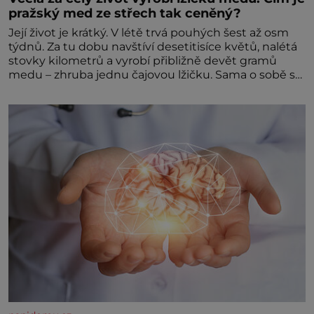
pražský med ze střech tak ceněný?
Její život je krátký. V létě trvá pouhých šest až osm
týdnů. Za tu dobu navštíví desetitisíce květů, nalétá
stovky kilometrů a vyrobí přibližně devět gramů
medu – zhruba jednu čajovou lžičku. Sama o sobě se
může zdát bezvýznamná. Teprve když se spojí s
dalšími desítkami tisíc příslušnic svého včelstva,
vznikne jeden z nejdokonalejších organismů