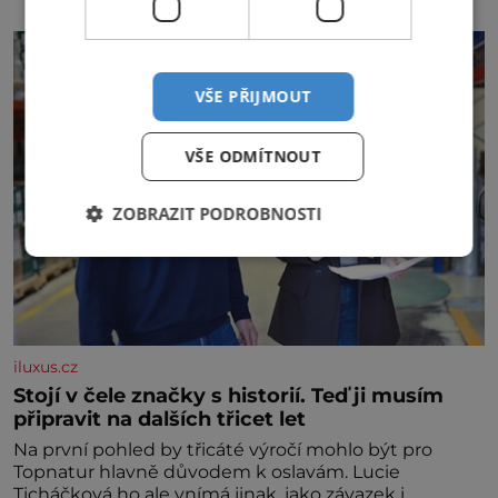
stroužek česneku ✿ 1 lžíci sójové omáčky ✿ 1 lžíci
rýžového octa ✿ 1 lžičku sezamového oleje ✿ 1 lžičku
chilli ✿ 1 lžičku cukru ✿ 1 jarní cibulku ✿ 1 lžíci
sezamových semínek
VŠE PŘIJMOUT
VŠE ODMÍTNOUT
ZOBRAZIT PODROBNOSTI
iluxus.cz
Stojí v čele značky s historií. Teď ji musím
připravit na dalších třicet let
Na první pohled by třicáté výročí mohlo být pro
Topnatur hlavně důvodem k oslavám. Lucie
Ticháčková ho ale vnímá jinak, jako závazek i