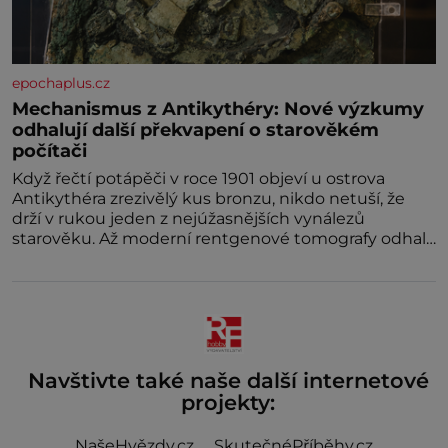
epochaplus.cz
Mechanismus z Antikythéry: Nové výzkumy
odhalují další překvapení o starověkém
počítači
Když řečtí potápěči v roce 1901 objeví u ostrova
Antikythéra zrezivělý kus bronzu, nikdo netuší, že
drží v rukou jeden z nejúžasnějších vynálezů
starověku. Až moderní rentgenové tomografy odhalí
desítky ozubených kol ukrytých uvnitř.
Mechanismus z Antikythéry je dnes považován za
nejstarší známý analogový počítač na světě. Přesto
ani po více než sto letech výzkumu
Navštivte také naše další internetové
projekty:
NašeHvězdy.cz
SkutečnéPříběhy.cz