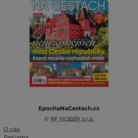
EpochaNaCestach.cz
©
RF HOBBY s.r.o.
O nás
Reklama