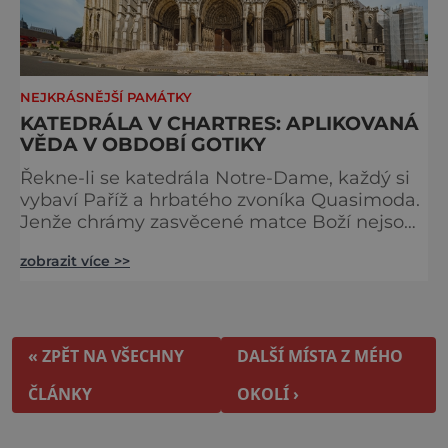
NEJKRÁSNĚJŠÍ PAMÁTKY
KATEDRÁLA V CHARTRES: APLIKOVANÁ
VĚDA V OBDOBÍ GOTIKY
Řekne-li se katedrála Notre-Dame, každý si
vybaví Paříž a hrbatého zvoníka Quasimoda.
Jenže chrámy zasvěcené matce Boží nejsou
ve Francii ničím výjimečným. Třeba
zobrazit více >>
obyvatelé města Rouen se mohou pochlubit
stejnojmennou katedrálou, která je se svými
151 metry čtvrtou nejvyšší křesťanskou
stavbou světa. Ovšem nejpůsobivější perlou
toho jména je ta, která se nachází v Chartres.
« ZPĚT NA VŠECHNY
DALŠÍ MÍSTA Z MÉHO
Městečko Chartres se
ČLÁNKY
OKOLÍ ›