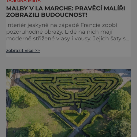
TAJEMNÁ MÍSTA
MALBY V LA MARCHE: PRAVĚCÍ MALÍŘI
ZOBRAZILI BUDOUCNOST!
Interiér jeskyně na západě Francie zdobí
pozoruhodné obrazy. Lidé na nich mají
moderně střižené vlasy i vousy. Jejich šaty se
poprvé objevily až ve středověku. Malby jsou
zobrazit více >>
ale staré tisíce let. Jak je to možné?
Francouzská jeskyně La Marche byla
objevena ve třicátých letech minulého
století. Skrývala překvapivý objev. Foto:
pinterest.