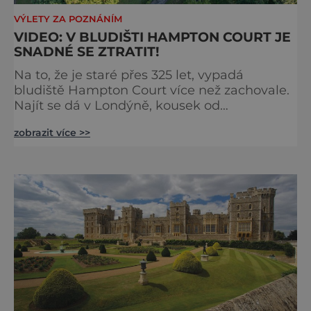
VÝLETY ZA POZNÁNÍM
VIDEO: V BLUDIŠTI HAMPTON COURT JE
SNADNÉ SE ZTRATIT!
Na to, že je staré přes 325 let, vypadá
bludiště Hampton Court více než zachovale.
Najít se dá v Londýně, kousek od
stejnojmenného královského paláce. Ze
zobrazit více >>
země ho mezi lety 1689 a 1695 vydupou
architekti George London (asi 1640–1714) a
Henry Wise (1653–1738) pro krále Viléma III.
Oranžského (1650–1702). Zabírá plochu 1300
m² a skrývá se v něm 800 metrů cest.
Původně se v živý plot promění saze