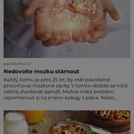
panidomu.cz
Nedovolte mozku stárnout
Každý, komu je přes 25 let, by měl pravidelně
procvičovat mozkové závity. V tomto období se totiž
začíná zhoršovat paměť. Možná máte problém
vzpomenout si na jméno kolegy z práce. Nebo
marně v paměti lovíte název knížky, kterou jste
nedávno přečetli. Je to opravdu tak, s věkem jako
kdyby se paměť rozhodla stávkovat. Cvičte