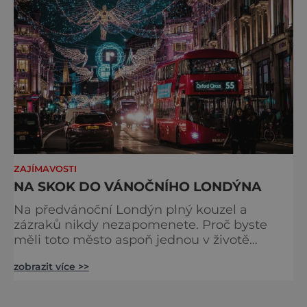
odjíždět královnu Alž
ZAJÍMAVOSTI
NA SKOK DO VÁNOČNÍHO LONDÝNA
Na předvánoční Londýn plný kouzel a
zázraků nikdy nezapomenete. Proč byste
měli toto město aspoň jednou v životě
navštívit v období, kdy se chystá na
zobrazit více >>
nejkrásnější svátky v roce? Nákupy, bruslení,
tisíce světel, zábava a tradice. Vše je zde
v dokonalé harmonii. Toužíte zažít něco