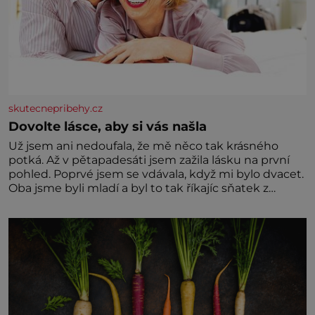
skutecnepribehy.cz
Dovolte lásce, aby si vás našla
Už jsem ani nedoufala, že mě něco tak krásného
potká. Až v pětapadesáti jsem zažila lásku na první
pohled. Poprvé jsem se vdávala, když mi bylo dvacet.
Oba jsme byli mladí a byl to tak říkajíc sňatek z
rozumu. Rodiče nás dali dohromady, Toník byl dobře
zaopatřený mladý muž. Manželství nám oběma moc
nesvědčilo, brzy jsme zjistili, že