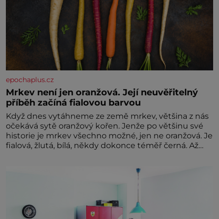
epochaplus.cz
Mrkev není jen oranžová. Její neuvěřitelný
příběh začíná fialovou barvou
Když dnes vytáhneme ze země mrkev, většina z nás
očekává sytě oranžový kořen. Jenže po většinu své
historie je mrkev všechno možné, jen ne oranžová. Je
fialová, žlutá, bílá, někdy dokonce téměř černá. Až
díky stovkám let pečlivého šlechtění se z ní stává
zelenina, bez které si českou zahradu ani
nedokážeme představit. Její příběh je