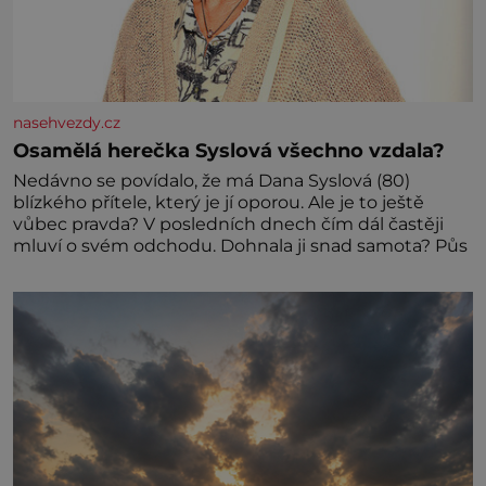
nasehvezdy.cz
Osamělá herečka Syslová všechno vzdala?
Nedávno se povídalo, že má Dana Syslová (80)
blízkého přítele, který je jí oporou. Ale je to ještě
vůbec pravda? V posledních dnech čím dál častěji
mluví o svém odchodu. Dohnala ji snad samota? Půs