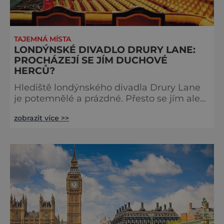
TAJEMNÁ MÍSTA
LONDÝNSKÉ DIVADLO DRURY LANE:
PROCHÁZEJÍ SE JÍM DUCHOVÉ
HERCŮ?
Hlediště londýnského divadla Drury Lane
je potemnělé a prázdné. Přesto se jím ale
linou podivné zvuky. Z jeviště je slyšet
zobrazit více >>
jakési mumlání, z nedaleké chodby čísi
kroky a ze šaten tlumené výkřiky. V divadle
totiž údajně straší. Stavbu londýnského
divadla Drury Lane dotoval bohatý herec a
divadelník ze 17. století jménem Thomas
Kill