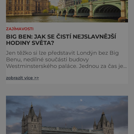
ZAJÍMAVOSTI
BIG BEN: JAK SE ČISTÍ NEJSLAVNĚJŠÍ
HODINY SVĚTA?
Jen těžko si lze představit Londýn bez Big
Benu, nedílné součásti budovy
Westminsterského paláce. Jednou za čas je
však potřeba slavné pamětihodnosti
zobrazit více >>
opucovat zašedlý kabát. Na konci srpna roku
2015 loňského roku prošel slavný Big Ben
důkladnou očistnou kúrou, při které mu
čtyřčlenná údržbářská četa, vyzbrojena
hadry a kbelíky s mýdlovou vodou, po
několik dní navracela zašlý lesk. [caption