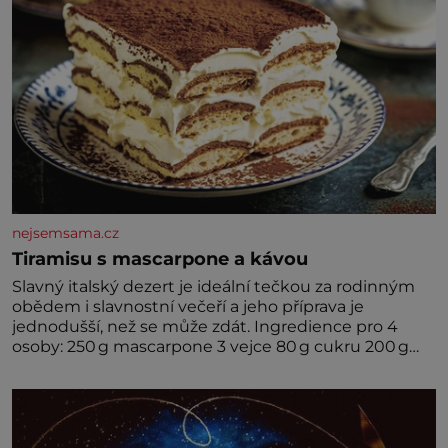
nejsemsama.cz
Tiramisu s mascarpone a kávou
Slavný italský dezert je ideální tečkou za rodinným
obědem i slavnostní večeří a jeho příprava je
jednodušší, než se může zdát. Ingredience pro 4
osoby: 250 g mascarpone 3 vejce 80 g cukru 200 g
cukrářských piškotů 250 ml silné kávy 2 lžíce
amaretta kakao na posypání Postup: Oddělte
žloutky od bílků. Žloutky vyšlehejte s cukrem do
světlé pěny a postupně do nich vmíchejte
mascarpone, aby vznikl hladký