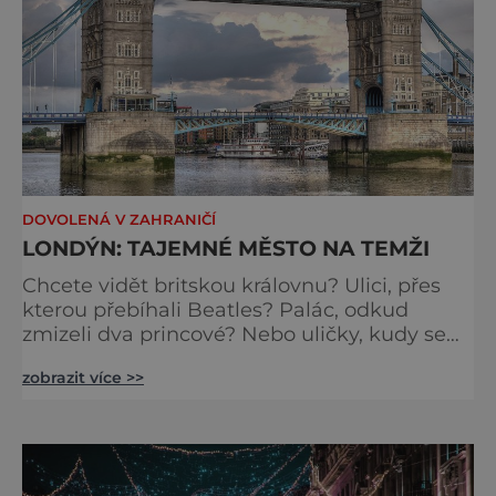
DOVOLENÁ V ZAHRANIČÍ
LONDÝN: TAJEMNÉ MĚSTO NA TEMŽI
Chcete vidět britskou královnu? Ulici, přes
kterou přebíhali Beatles? Palác, odkud
zmizeli dva princové? Nebo uličky, kudy se
toulal Jack Rozparovač? Problém je jediný:
zobrazit více >>
jak to všechno stihnout? Kouzelný Londýn
vám určitě učaruje. Trochu se podobá Praze
tím, že jednotlivé paláce nejsou daleko od
sebe. Pokud už nemáte štěstí, abyste do
Buckinghamského paláce viděli vjíždět či