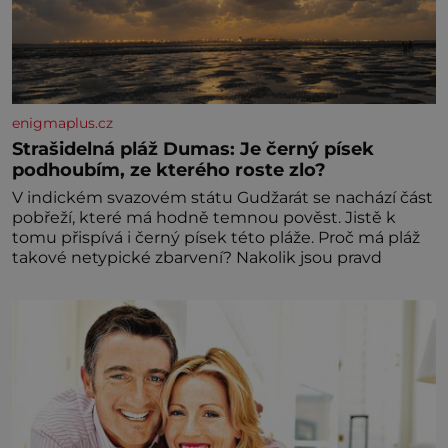
enigmaplus.cz
Strašidelná pláž Dumas: Je černý písek
podhoubím, ze kterého roste zlo?
V indickém svazovém státu Gudžarát se nachází část
pobřeží, které má hodně temnou pověst. Jistě k
tomu přispívá i černý písek této pláže. Proč má pláž
takové netypické zbarvení? Nakolik jsou pravd