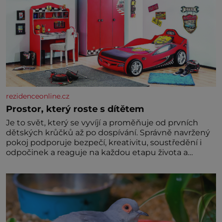
rezidenceonline.cz
Prostor, který roste s dítětem
Je to svět, který se vyvíjí a proměňuje od prvních
dětských krůčků až po dospívání. Správně navržený
pokoj podporuje bezpečí, kreativitu, soustředění i
odpočinek a reaguje na každou etapu života a
specifické potřeby dítěte. Pro nejmenší je klíčová
jednoduchost, měkkost a bezpečí, proto by pokoj
miminka měl působit především klidně a útulně.
Předškolní věk je