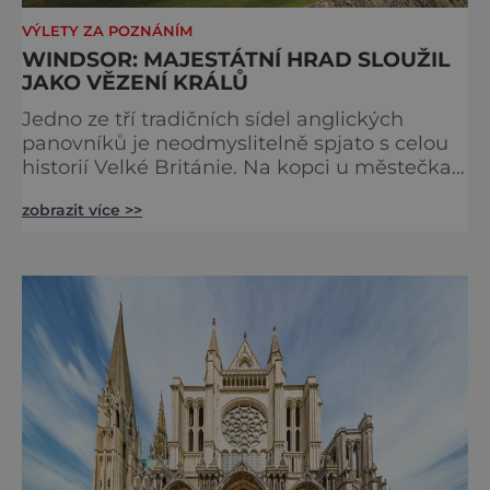
VÝLETY ZA POZNÁNÍM
WINDSOR: MAJESTÁTNÍ HRAD SLOUŽIL
JAKO VĚZENÍ KRÁLŮ
Jedno ze tří tradičních sídel anglických
panovníků je neodmyslitelně spjato s celou
historií Velké Británie. Na kopci u městečka
Windsor v jižní Anglii asi 30 kilometrů od
zobrazit více >>
Londýna, se tyčí gigantická stavba,
obklopená věčně zelenými trávníky. Její
gotické věže budí obdiv znalců architektury,
vysoké hradby zase respekt nepřátel, kteří by
chtěli komplex dobýt. Za bezmála 950 let
jeho existence z