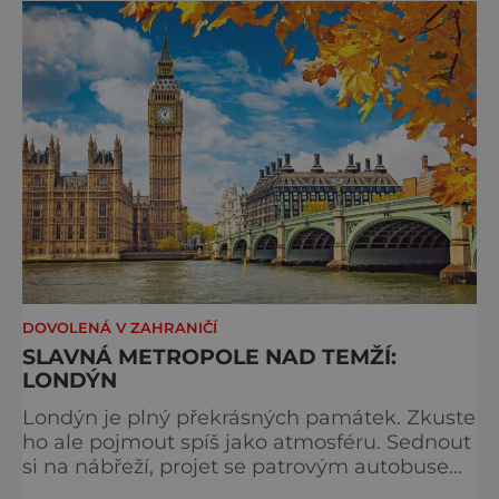
typicky londýnského? Angličané milují
kluziště, patří k neodmyslitelné předvánoční
tradici a zábavě všech věkových k
DOVOLENÁ V ZAHRANIČÍ
SLAVNÁ METROPOLE NAD TEMŽÍ:
LONDÝN
Londýn je plný překrásných památek. Zkuste
ho ale pojmout spíš jako atmosféru. Sednout
si na nábřeží, projet se patrovým autobusem
místy, kudy také jezdí královna, chodili