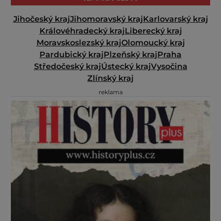
Jihočeský kraj
Jihomoravský kraj
Karlovarský kraj
Královéhradecký kraj
Liberecký kraj
Moravskoslezský kraj
Olomoucký kraj
Pardubický kraj
Plzeňský kraj
Praha
Středočeský kraj
Ústecký kraj
Vysočina
Zlínský kraj
reklama