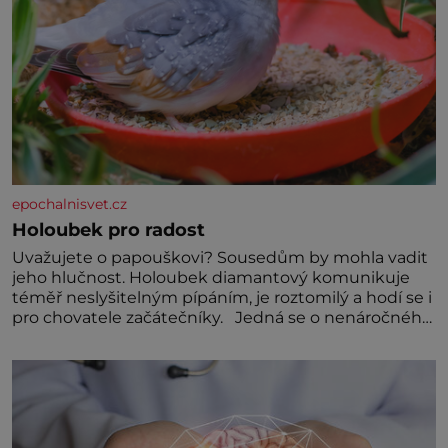
epochalnisvet.cz
Holoubek pro radost
Uvažujete o papouškovi? Sousedům by mohla vadit
jeho hlučnost. Holoubek diamantový komunikuje
téměř neslyšitelným pípáním, je roztomilý a hodí se i
pro chovatele začátečníky. Jedná se o nenáročného
klidného ptáčka, který většinu dne jen posedává.
Hodně času tráví na zemi, kde sbírá zbytky semínek
Jeho domovinou je prakticky celá Austrálie s
výjimkou pobřežní oblasti.