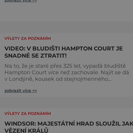
zobrazit více >>
Jak je to možné? Francouzská jeskyně La Marche
byla objevena ve třicátých letech minulého stole
Skrývala překvapivý objev. Foto: pinterest.
VÝLETY ZA POZNÁNÍM
VIDEO: V BLUDIŠTI HAMPTON COURT JE
SNADNÉ SE ZTRATIT!
Na to, že je staré přes 325 let, vypadá bludiště
Hampton Court více než zachovale. Najít se dá
v Londýně, kousek od stejnojmenného
královského paláce. Ze země ho mezi lety 1689 a
zobrazit více >>
1695 vydupou architekti George London (asi 16
1714) a Henry Wise (1653–1738) pro krále Viléma II
Oranžského (1650–1702). Zabírá plochu 1300 m² 
skrývá se v něm 800 metrů cest. Původně se v ž
VÝLETY ZA POZNÁNÍM
plot promění saze
WINDSOR: MAJESTÁTNÍ HRAD SLOUŽIL JA
VĚZENÍ KRÁLŮ