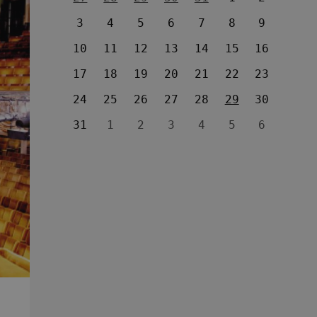
3
4
5
6
7
8
9
10
11
12
13
14
15
16
17
18
19
20
21
22
23
24
25
26
27
28
29
30
31
1
2
3
4
5
6