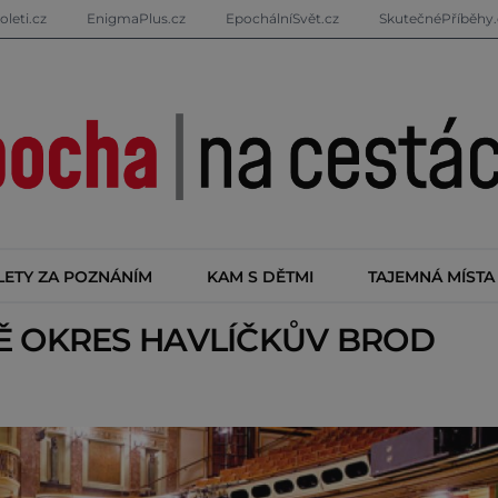
oleti.cz
EnigmaPlus.cz
EpochálníSvět.cz
SkutečnéPříběhy.
LETY ZA POZNÁNÍM
KAM S DĚTMI
TAJEMNÁ MÍSTA
TĚ
OKRES HAVLÍČKŮV BROD