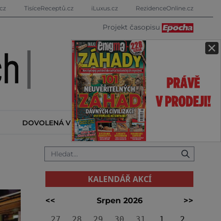
cz
TisíceReceptů.cz
iLuxus.cz
RezidenceOnline.cz
Projekt časopisu
×
DOVOLENÁ V ZAHRANIČÍ
KALENDÁŘ AKCÍ
KALENDÁŘ AKCÍ
<<
Srpen 2026
>>
27
28
29
30
31
1
2