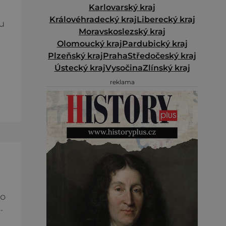
Karlovarský kraj
Královéhradecký kraj
Liberecký kraj
u
Moravskoslezský kraj
Olomoucký kraj
Pardubický kraj
Plzeňský kraj
Praha
Středočeský kraj
Ústecký kraj
Vysočina
Zlínský kraj
e
reklama
ět