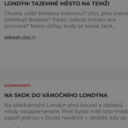
LONDÝN: TAJEMNÉ MĚSTO NA TEMŽI
Chcete vidět britskou královnu? Ulici, přes ktero
přebíhali Beatles? Palác, odkud zmizeli dva
princové? Nebo uličky, kudy se toulal Jack
Rozparovač? Problém je jediný: jak to všechno
zobrazit více >>
stihnout? Kouzelný Londýn vám určitě učaruje.
Trochu se podobá Praze tím, že jednotlivé palác
nejsou daleko od sebe. Pokud už nemáte štěstí,
abyste do Buckinghamského paláce viděli vjížd
či odjíždět královnu Alž
ZAJÍMAVOSTI
NA SKOK DO VÁNOČNÍHO LONDÝNA
Na předvánoční Londýn plný kouzel a zázraků
nikdy nezapomenete. Proč byste měli toto město
aspoň jednou v životě navštívit v období, kdy se
chystá na nejkrásnější svátky v roce? Nákupy,