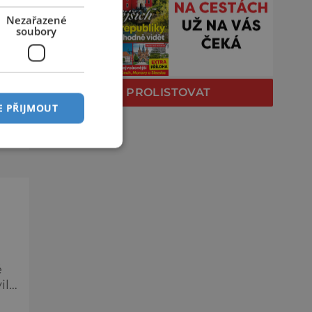
O
Nezařazené
soubory
ě
a
PROLISTOVAT
e
E PŘIJMOUT
c,
ě
ily