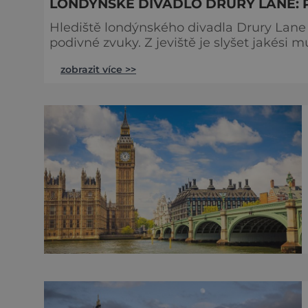
LONDÝNSKÉ DIVADLO DRURY LANE: 
Hlediště londýnského divadla Drury Lane 
podivné zvuky. Z jeviště je slyšet jakési 
tlumené výkřiky. V divadle totiž údajně straší. Stavbu londýnského divadla Drury Lane
zobrazit více >>
bohatý herec a divadelník ze 17. století 