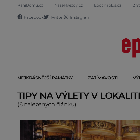
PaníDomu.cz
NašeHvězdy.cz
Epochaplus.cz
21St
Facebook
Twitter
Instagram
NEJKRÁSNĚJŠÍ PAMÁTKY
ZAJÍMAVOSTI
VÝ
TIPY NA VÝLETY V LOKALI
(8 nalezených článků)