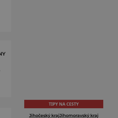
NY
,
TIPY NA CESTY
Jihočeský kraj
Jihomoravský kraj