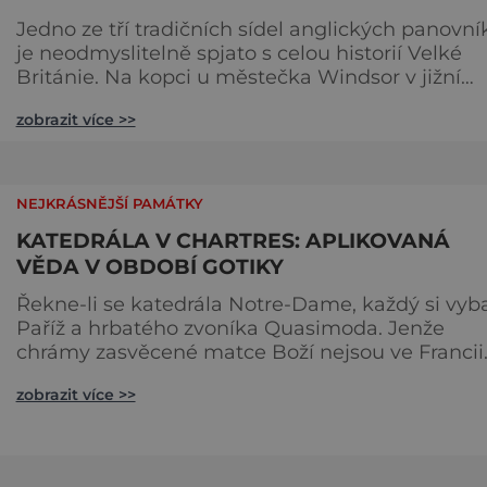
Jedno ze tří tradičních sídel anglických panovní
je neodmyslitelně spjato s celou historií Velké
Británie. Na kopci u městečka Windsor v jižní
Anglii asi 30 kilometrů od Londýna, se tyčí
zobrazit více >>
gigantická stavba, obklopená věčně zelenými
trávníky. Její gotické věže budí obdiv znalců
architektury, vysoké hradby zase respekt nepřáte
kteří by chtěli komplex dobýt. Za bezmála 950 l
NEJKRÁSNĚJŠÍ PAMÁTKY
jeho existence z
KATEDRÁLA V CHARTRES: APLIKOVANÁ
VĚDA V OBDOBÍ GOTIKY
Řekne-li se katedrála Notre-Dame, každý si vyb
Paříž a hrbatého zvoníka Quasimoda. Jenže
chrámy zasvěcené matce Boží nejsou ve Francii
ničím výjimečným. Třeba obyvatelé města Rou
zobrazit více >>
se mohou pochlubit stejnojmennou katedrálou,
která je se svými 151 metry čtvrtou nejvyšší
křesťanskou stavbou světa. Ovšem nejpůsobivěj
perlou toho jména je ta, která se nachází v