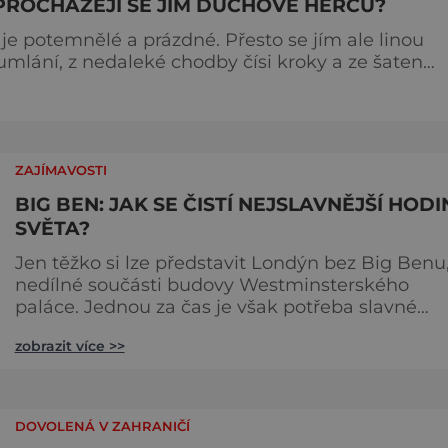
PROCHÁZEJÍ SE JÍM DUCHOVÉ HERCŮ?
je potemnělé a prázdné. Přesto se jím ale linou
mumlání, z nedaleké chodby čísi kroky a ze šaten
 dotoval
jménem Thomas Kill
ZAJÍMAVOSTI
BIG BEN: JAK SE ČISTÍ NEJSLAVNĚJŠÍ HODI
SVĚTA?
Jen těžko si lze představit Londýn bez Big Benu
nedílné součásti budovy Westminsterského
paláce. Jednou za čas je však potřeba slavné
pamětihodnosti opucovat zašedlý kabát. Na konci
zobrazit více >>
srpna roku 2015 loňského roku prošel slavný Big
Ben důkladnou očistnou kúrou, při které mu
čtyřčlenná údržbářská četa, vyzbrojena hadry a
kbelíky s mýdlovou vodou, po několik dní
DOVOLENÁ V ZAHRANIČÍ
navracela zašlý lesk. [caption