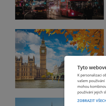
Tyto webové
K personalizaci 
vašem používání n
mohou kombinovat
používání jejich 
ZOBRAZIT VŠEC