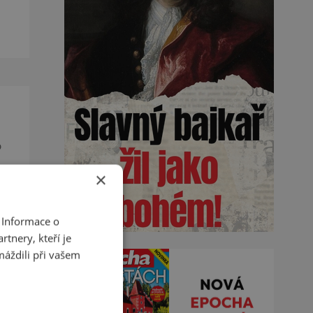
de
o
×
u a
 Informace o
tnery, kteří je
máždili při vašem