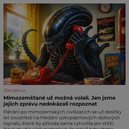
21stoleti.cz
Mimozemšťané už možná volali. Jen jsme
jejich zprávu nedokázali rozpoznat
Pátrání po mimozemských civilizacích se už desítky
let soustředí na hledání úzkopásmových rádiových
signálů, které by příroda sama vytvořila jen stěží.