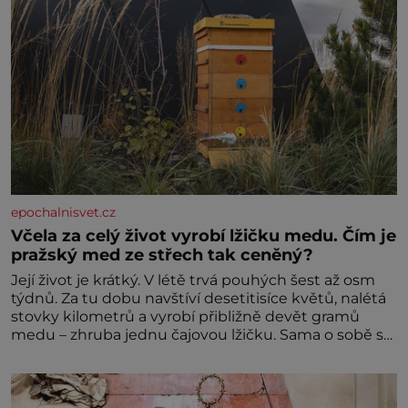
epochalnisvet.cz
Včela za celý život vyrobí lžičku medu. Čím je
pražský med ze střech tak ceněný?
Její život je krátký. V létě trvá pouhých šest až osm
týdnů. Za tu dobu navštíví desetitisíce květů, nalétá
stovky kilometrů a vyrobí přibližně devět gramů
medu – zhruba jednu čajovou lžičku. Sama o sobě se
může zdát bezvýznamná. Teprve když se spojí s
dalšími desítkami tisíc příslušnic svého včelstva,
vznikne jeden z nejdokonalejších organismů