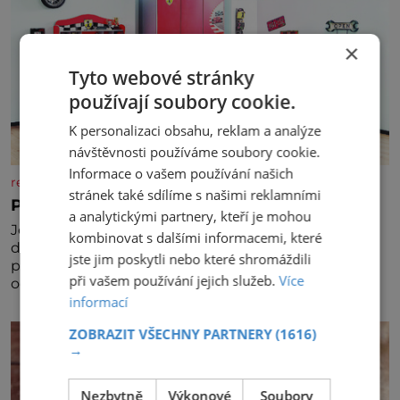
×
Tyto webové stránky
používají soubory cookie.
K personalizaci obsahu, reklam a analýze
návštěvnosti používáme soubory cookie.
Informace o vašem používání našich
rezidenceonline.cz
stránek také sdílíme s našimi reklamními
Prostor, který roste s dítětem
a analytickými partnery, kteří je mohou
Je to svět, který se vyvíjí a proměňuje od prvních
kombinovat s dalšími informacemi, které
dětských krůčků až po dospívání. Správně navržený
jste jim poskytli nebo které shromáždili
pokoj podporuje bezpečí, kreativitu, soustředění i
při vašem používání jejich služeb.
Více
odpočinek a reaguje na každou etapu života a
informací
specifické potřeby dítěte. Pro nejmenší je klíčová
jednoduchost, měkkost a bezpečí, proto by pokoj
ZOBRAZIT VŠECHNY PARTNERY
(1616)
miminka měl působit především klidně a útulně.
→
Předškolní věk je
Nezbytně
Výkonové
Soubory