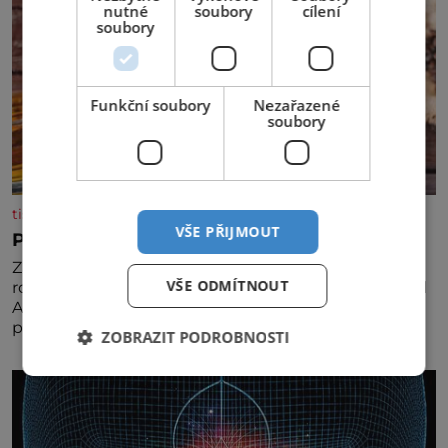
nutné
soubory
cílení
soubory
Funkční soubory
Nezařazené
soubory
tisicereceptu.cz
VŠE PŘIJMOUT
Pravá irská káva
Za jejího tvůrce je považován Joe Sharidan, když v
VŠE ODMÍTNOUT
roce 1943 u letiště irského města Foynes obsluhoval
Američany, kteří kvůli špatnému počasí nemohli
pokračovat v cestě. Povzbudil je tehdy kávou,
ZOBRAZIT PODROBNOSTI