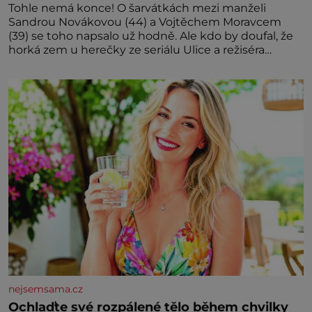
Tohle nemá konce! O šarvátkách mezi manželi
Sandrou Novákovou (44) a Vojtěchem Moravcem
(39) se toho napsalo už hodně. Ale kdo by doufal, že
horká zem u herečky ze seriálu Ulice a režiséra
vychladne,
nejsemsama.cz
Ochlaďte své rozpálené tělo během chvilky