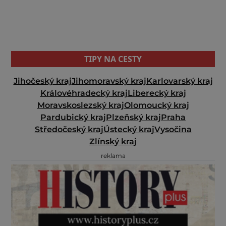
TIPY NA CESTY
Jihočeský kraj
Jihomoravský kraj
Karlovarský kraj
Královéhradecký kraj
Liberecký kraj
Moravskoslezský kraj
Olomoucký kraj
Pardubický kraj
Plzeňský kraj
Praha
Středočeský kraj
Ústecký kraj
Vysočina
Zlínský kraj
reklama