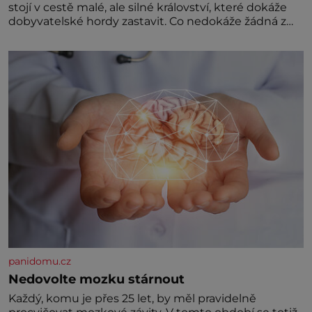
stojí v cestě malé, ale silné království, které dokáže
dobyvatelské hordy zastavit. Co nedokáže žádná z
asijských říší, co nedokážou Němci – to dokáže český
král. Nebo že by ne? Mongolové od roku 1223
postupují podél Kaspického a Azovského moře,
panidomu.cz
Nedovolte mozku stárnout
Každý, komu je přes 25 let, by měl pravidelně