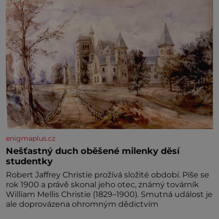
enigmaplus.cz
Nešťastný duch oběšené milenky děsí
studentky
Robert Jaffrey Christie prožívá složité období. Píše se
rok 1900 a právě skonal jeho otec, známý továrník
William Mellis Christie (1829–1900). Smutná událost je
ale doprovázena ohromným dědictvím