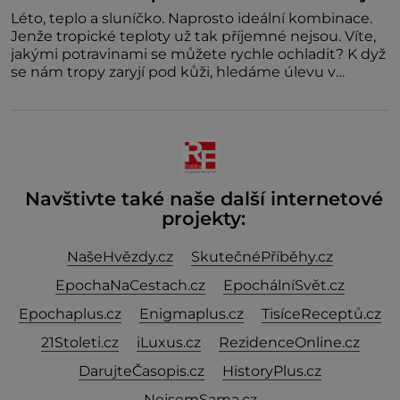
Léto, teplo a sluníčko. Naprosto ideální kombinace.
Jenže tropické teploty už tak příjemné nejsou. Víte,
jakými potravinami se můžete rychle ochladit? K dyž
se nám tropy zaryjí pod kůži, hledáme úlevu v
bazénu nebo pomocí klimatizace. Jenže ne vždycky
můžeme být v jejich blízkosti. Nemusíte však zoufat.
Pokud budete mít promyšlený jídelníček, žadné
pařáky si na vás
Navštivte také naše další internetové
projekty:
NašeHvězdy.cz
SkutečnéPříběhy.cz
EpochaNaCestach.cz
EpochálníSvět.cz
Epochaplus.cz
Enigmaplus.cz
TisíceReceptů.cz
21Stoleti.cz
iLuxus.cz
RezidenceOnline.cz
DarujteČasopis.cz
HistoryPlus.cz
NejsemSama.cz