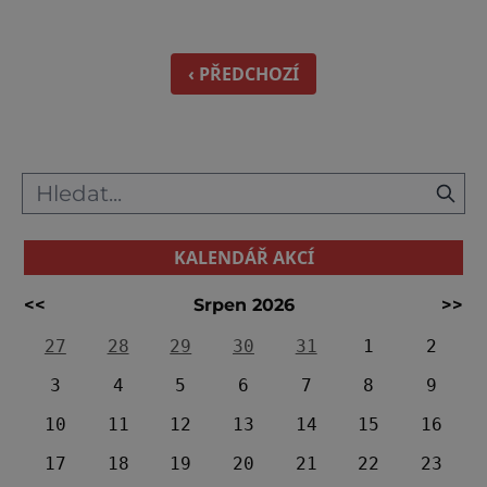
Jihočeského kraje zahrnuje celkem jedenáct
zastavení, kterými provází malé, vnímavé a
zvídavé Človíče. Na každé zastávce lze najít
‹ PŘEDCHOZÍ
dřevěnou sochu pohádkové postavy
KALENDÁŘ AKCÍ
<<
Srpen 2026
>>
27
28
29
30
31
1
2
3
4
5
6
7
8
9
10
11
12
13
14
15
16
17
18
19
20
21
22
23