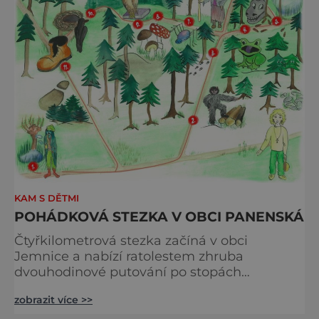
KAM S DĚTMI
POHÁDKOVÁ STEZKA V OBCI PANENSKÁ
Čtyřkilometrová stezka začíná v obci
Jemnice a nabízí ratolestem zhruba
dvouhodinové putování po stopách
nejrůznějších pohádkových postav. Částečně
zobrazit více >>
lesní a částečně asfaltová cesta vinoucí se
krásnou přírodou hraniční oblasti Vysočiny a