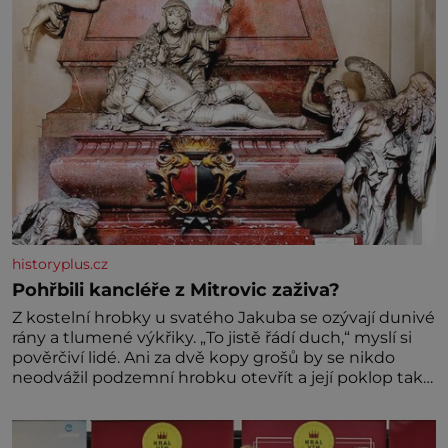
historyplus.cz
Pohřbili kancléře z Mitrovic zaživa?
Z kostelní hrobky u svatého Jakuba se ozývají dunivé
rány a tlumené výkřiky. „To jistě řádí duch,“ myslí si
pověrčiví lidé. Ani za dvě kopy grošů by se nikdo
neodvážil podzemní hrobku otevřít a její poklop tak
raději jen skrápí svěcenou vodou. Za několik dní
divné burácení skutečně ustane. Když o mnoho let
později hrobku