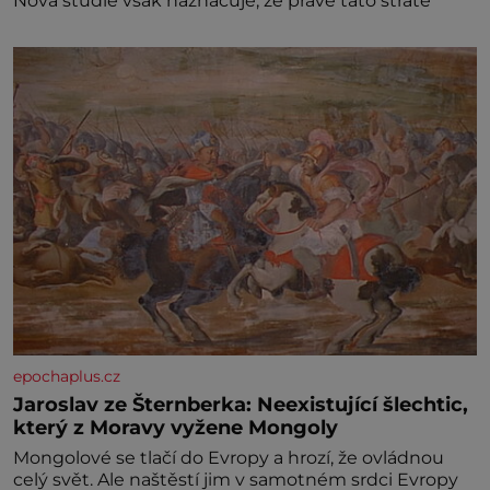
Nová studie však naznačuje, že právě tato strate
epochaplus.cz
Jaroslav ze Šternberka: Neexistující šlechtic,
který z Moravy vyžene Mongoly
Mongolové se tlačí do Evropy a hrozí, že ovládnou
celý svět. Ale naštěstí jim v samotném srdci Evropy