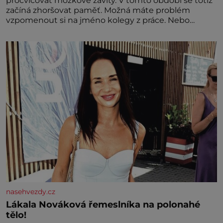
procvičovat mozkové závity. V tomto období se totiž
začíná zhoršovat paměť. Možná máte problém
vzpomenout si na jméno kolegy z práce. Nebo
marně v paměti lovíte název knížky, kterou jste
nedávno přečetli. Je to opravdu tak, s věkem jako
kdyby se paměť rozhodla stávkovat. Cvičte
nasehvezdy.cz
Lákala Nováková řemeslníka na polonahé
tělo!