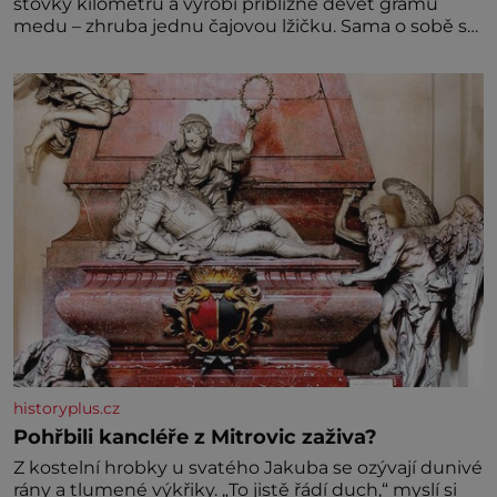
stovky kilometrů a vyrobí přibližně devět gramů
medu – zhruba jednu čajovou lžičku. Sama o sobě se
může zdát bezvýznamná. Teprve když se spojí s
dalšími desítkami tisíc příslušnic svého včelstva,
vznikne jeden z nejdokonalejších organismů
historyplus.cz
Pohřbili kancléře z Mitrovic zaživa?
Z kostelní hrobky u svatého Jakuba se ozývají dunivé
rány a tlumené výkřiky. „To jistě řádí duch,“ myslí si