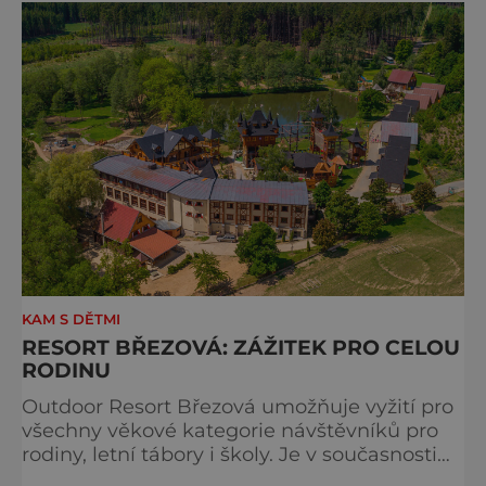
KAM S DĚTMI
RESORT BŘEZOVÁ: ZÁŽITEK PRO CELOU
RODINU
Outdoor Resort Březová umožňuje vyžití pro
všechny věkové kategorie návštěvníků pro
rodiny, letní tábory i školy. Je v současnosti
největším zážitkovým a adrenalinovým