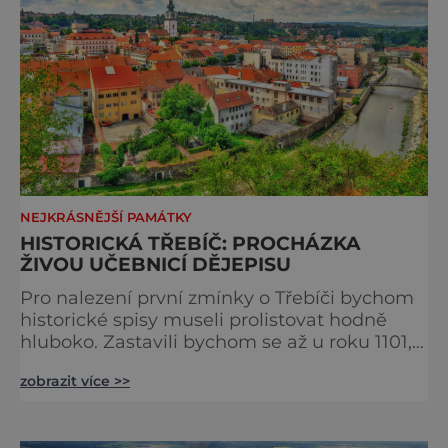
NEJKRÁSNĚJŠÍ PAMÁTKY
HISTORICKÁ TŘEBÍČ: PROCHÁZKA
ŽIVOU UČEBNICÍ DĚJEPISU
Pro nalezení první zmínky o Třebíči bychom
historické spisy museli prolistovat hodně
hluboko. Zastavili bychom se až u roku 1101,
kdy moravská knížata Oldřich a Litold na
zobrazit více >>
tomto místě založila benediktinský klášter. A
ta historie je tu vidět na každém kroku. Hned
od založení kláštera přibývaly stavby,