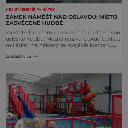
NEJKRÁSNĚJŠÍ PAMÁTKY
ZÁMEK NÁMĚŠŤ NAD OSLAVOU: MÍSTO
ZASVĚCENÉ HUDBĚ
Zavítáte-li do zámku v Náměšti nad Oslavou,
uslyšíte hudbu. Možná naživo, pokud budete
mít štěstí na některý ze zdejších koncertů,
možná jen v duchu, protože tohle místo je
zobrazit více >>
pro hudbu už po staletí jako stvořené.
Původní gotický hrad se nad řekou Oslavou
vypínal už někdy na začátku 13. století, ale
pak se jeho majitelé střídali rychleji, než
bychom je sem stačili vypisovat. Zastavit se
tak můžeme