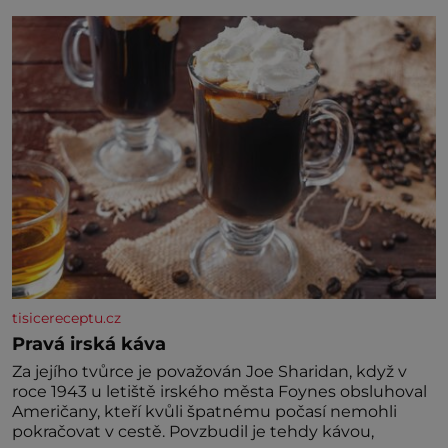
jednoduchost, měkkost a bezpečí, proto by pokoj
miminka měl působit především klidně a útulně.
Předškolní věk je
tisicereceptu.cz
Pravá irská káva
Za jejího tvůrce je považován Joe Sharidan, když v
roce 1943 u letiště irského města Foynes obsluhoval
Američany, kteří kvůli špatnému počasí nemohli
pokračovat v cestě. Povzbudil je tehdy kávou,