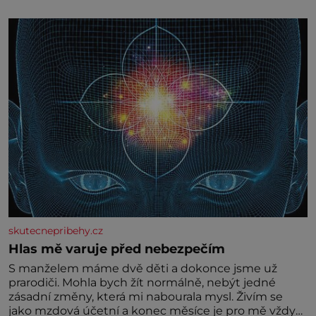
skutecnepribehy.cz
Hlas mě varuje před nebezpečím
S manželem máme dvě děti a dokonce jsme už
prarodiči. Mohla bych žít normálně, nebýt jedné
zásadní změny, která mi nabourala mysl. Živím se
jako mzdová účetní a konec měsíce je pro mě vždy