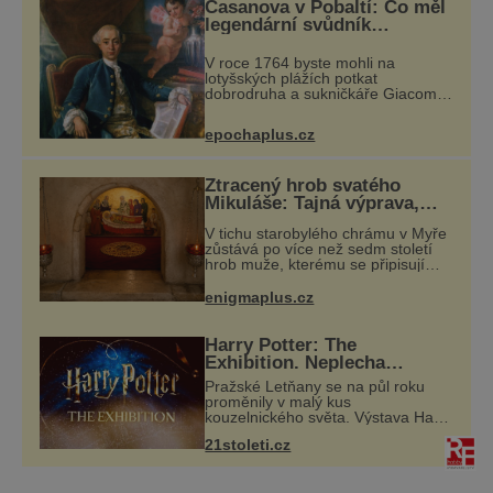
Casanova v Pobaltí: Co měl
legendární svůdník
společného se svobodnými
zednáři?
V roce 1764 byste mohli na
lotyšských plážích potkat
dobrodruha a sukničkáře Giacoma
Casanovu. Jeho cesta k Baltskému
moři však nebyla turistickým
epochaplus.cz
výletem, ale ryze pracovní cestou
se zištnými úmysly.
Ztracený hrob svatého
Mikuláše: Tajná výprava,
která odnesla nejslavnější
V tichu starobylého chrámu v Myře
relikvii do Itálie
zůstává po více než sedm století
hrob muže, kterému se připisují
zázraky, pomoc chudým i záchrana
námořníků v bouřích. Pak ale
enigmaplus.cz
přichází rok 1087 a klidné místo se
měn
Harry Potter: The
Exhibition. Neplecha
zahájena…
Pražské Letňany se na půl roku
proměnily v malý kus
kouzelnického světa. Výstava Harry
Potter™: The Exhibition přivezla do
21stoleti.cz
Česka originální filmové kostýmy a
rekvizity, Bradavice, Hagridovu
chýši i uč