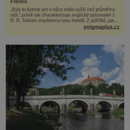
Flores
„Byly to bytosti jen o něco málo vyšší než průměrný
stůl,“ právě tak charakterizuje anglický spisovatel J.
R. R. Tolkien smyšlenou rasu hobitů. Z půlčíků, jak
jim říká, následně udělá hlavní hrdiny svých slavných
enigmaplus.cz
fantasy knih. Podobné bytosti prý ovšem naši planetu
opravdu kdysi obývaly. Šlo o naše