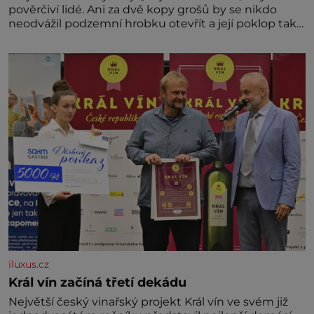
pověrčiví lidé. Ani za dvě kopy grošů by se nikdo
neodvážil podzemní hrobku otevřít a její poklop tak
raději jen skrápí svěcenou vodou. Za několik dní
divné burácení skutečně ustane. Když o mnoho let
později hrobku
iluxus.cz
Král vín začíná třetí dekádu
Největší český vinařský projekt Král vín ve svém již