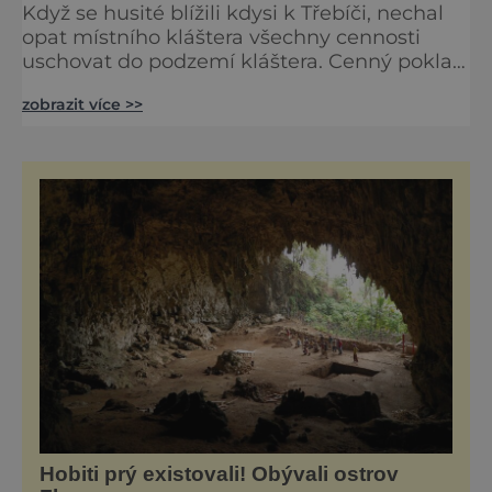
Když se husité blížili kdysi k Třebíči, nechal
opat místního kláštera všechny cennosti
uschovat do podzemí kláštera. Cenný poklad
čeká dodnes na svého objevitele... Město
zobrazit více >>
Třebíč však není zajímavou lokalitou jen
kvůli neobjevenému pokladu. Může se také
pochlubit jedinečnou, kompletně
dochovanou židovskou čtvrtí v Evropě. Je
jedinou židovskou památkou, registrovanou
organizací UNESCO, mimo území
Hobiti prý existovali! Obývali ostrov