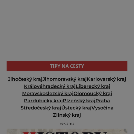
TIPY NA CESTY
Jihočeský kraj
Jihomoravský kraj
Karlovarský kraj
Královéhradecký kraj
Liberecký kraj
Moravskoslezský kraj
Olomoucký kraj
Pardubický kraj
Plzeňský kraj
Praha
Středočeský kraj
Ústecký kraj
Vysočina
Zlínský kraj
reklama