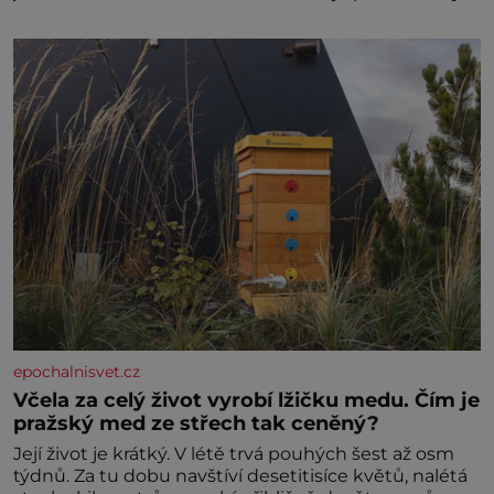
velice psychicky náročným obdobím. Od té chvíle, co
máme vnoučata, mi dcera čím dál častěji volá o
pomoc, co se hlídání týče. Dalo by se
epochalnisvet.cz
Včela za celý život vyrobí lžičku medu. Čím je
pražský med ze střech tak ceněný?
Její život je krátký. V létě trvá pouhých šest až osm
týdnů. Za tu dobu navštíví desetitisíce květů, nalétá