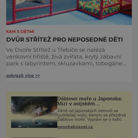
KAM S DĚTMI
DVŮR STŘÍTEŽ PRO NEPOSEDNÉ DĚTI
Ve Dvoře Střítež u Třebíče se nalézá
venkovní hřiště, živá zvířata, krytý zábavní
park s labyrintem, skluzavkami, tobogánem,
trampolínami a dalším. Děti si tu mohou
zobrazit více >>
hrát, zasportovat si a ověřit svoji šikovnost.
Park je tvořen venkovním dětským hřištěm a
krytou vytápěnou halou, kde jsou umístěny
různé atrakce jako třeba zasíťovaný herní
Ďáblovo moře u Japonska:
systém – labyrint, aréna pro nejmenší děti,
Mizí v asijském
Bermudském trojúhelníku
poznávací
Jižně od japonských ostrovů se
lodě ve spárech neznámé
rozkládají vody, kterým se přezdívá
síly?
Ďáblovo moře. Vypráví se o lodích
mizejících beze stopy, podivných
epochalnisvet.cz
světlech, zrádných proudech i
mořských dracích, kteří měli tyto ko