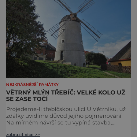
NEJKRÁSNĚJŠÍ PAMÁTKY
VĚTRNÝ MLÝN TŘEBÍČ: VELKÉ KOLO UŽ
SE ZASE TOČÍ
Projedeme-li třebíčskou ulicí U Větrníku, už
zdálky uvidíme důvod jejího pojmenování.
Na mírném návrší se tu vypíná stavba,
kterou bychom očekávali spíš v Holandsku,
zobrazit více >>
domovině větrných mlýnů. Ale tenhle větrný