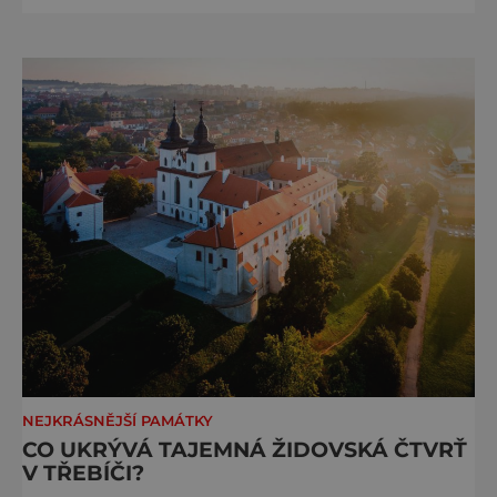
mlýn je místní a má dlouhou historii. Na
počátku 19. století bychom v Třebíči našli
mnoho řemeslníků, ale docela velkou část
z nich tvořili koželuhové. Poptávka po jejich
produktech stále ro
NEJKRÁSNĚJŠÍ PAMÁTKY
CO UKRÝVÁ TAJEMNÁ ŽIDOVSKÁ ČTVRŤ
V TŘEBÍČI?