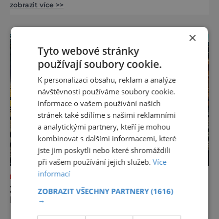
zobrazit více >>
centrem na Vysočině. Nalézá se 10 km od
Třebíče, v blízkosti lesa, rybníku i luk.
Rozkládá se na 13 hektarech a díky tomuto
×
obrovskému prostoru nabízí maximální vyžití
Tyto webové stránky
v moderním a stylovém zázemí
přizpůsobeném pro dané cílové s
používají soubory cookie.
K personalizaci obsahu, reklam a analýze
návštěvnosti používáme soubory cookie.
Informace o vašem používání našich
stránek také sdílíme s našimi reklamními
a analytickými partnery, kteří je mohou
kombinovat s dalšími informacemi, které
jste jim poskytli nebo které shromáždili
při vašem používání jejich služeb.
Více
informací
NEJKRÁSNĚJŠÍ PAMÁTKY
ZÁMEK JAROMĚŘICE NAD ROKYTNOU:
ZOBRAZIT VŠECHNY PARTNERY
(1616)
BAROKNÍ SKVOST ZASVĚCENÝ HUDBĚ
→
Majitelé zámku Jaroměřice nad Rokytnou