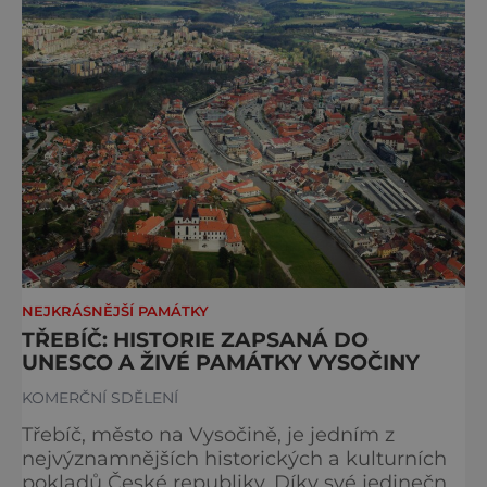
například bazilika svatého Prokopa, a v roce
1335 konečně přišlo panovnické povolení
opevnit sídl
NEJKRÁSNĚJŠÍ PAMÁTKY
TŘEBÍČ: HISTORIE ZAPSANÁ DO
UNESCO A ŽIVÉ PAMÁTKY VYSOČINY
KOMERČNÍ SDĚLENÍ
Třebíč, město na Vysočině, je jedním z
nejvýznamnějších historických a kulturních
pokladů České republiky. Díky své jedinečné