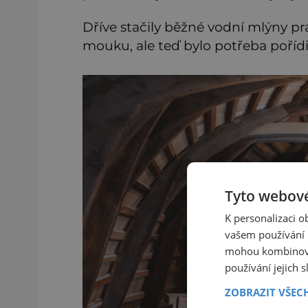
Dříve stačily běžné vodní mlýny pra
mouku, ale teď bylo potřeba pořídi
Tyto webové
K personalizaci 
vašem používání n
mohou kombinovat
používání jejich 
ZOBRAZIT VŠEC