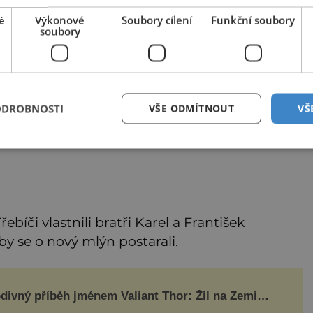
é
Výkonové
Soubory cílení
Funkční soubory
soubory
ODROBNOSTI
VŠE ODMÍTNOUT
VŠ
ebíči vlastnili bratři Karel a František
by se o nový mlýn postarali.
divný příběh jménem Valiant Thor: Žil na Zemi
mozemšťan z Venuše?