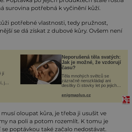
vé. Poptávka po jejich produktech stále rostla
á surovina potřebná k vyčinění kůží.
 kůži potřebné vlastnosti, tedy pružnost,
tnější se dá získat z dubové kůry. Ovšem není
Neporušená těla svatých:
Jak je možné, že vzdorují
času?
 jí
Těla mnohých světců se
zázračně nerozkládají ani
, jak
desítky či stovky let po jejich
á v
smrti, ačkoliv na nich často
nebylo provedeno balzamování
enigmaplus.cz
h
či jiné pokusy o konzervaci.
Neporušené ostatky bývají
považo
usí oloupat kůra, je třeba ji usušit ve
 na poli a potom rozemlít. K tomu je
cí se poptávkou také začalo nedostávat.