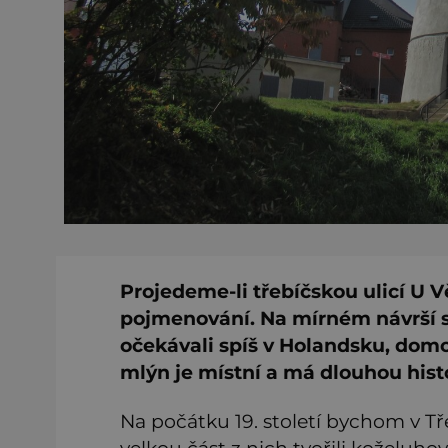
Projedeme-li třebíčskou ulicí U V
pojmenování. Na mírném návrší s
očekávali spíš v Holandsku, domo
mlýn je místní a má dlouhou histo
Na počátku 19. století bychom v Tř