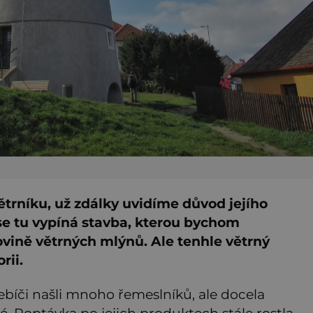
ětrníku, už zdálky uvidíme důvod jejího
e tu vypíná stavba, kterou bychom
vině větrných mlýnů. Ale tenhle větrný
rii.
ebíči našli mnoho řemeslníků, ale docela