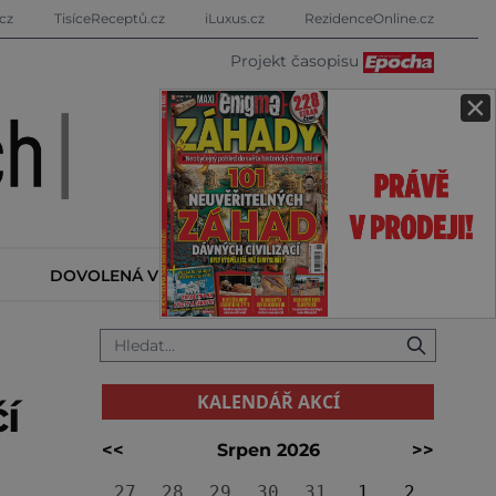
cz
TisíceReceptů.cz
iLuxus.cz
RezidenceOnline.cz
Projekt časopisu
×
DOVOLENÁ V ZAHRANIČÍ
KALENDÁŘ AKCÍ
KALENDÁŘ AKCÍ
í
<<
Srpen 2026
>>
27
28
29
30
31
1
2