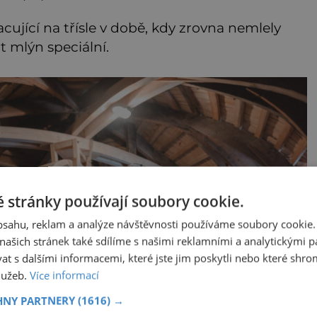
cující na třísle v době, kdy zrovna nemlely
t mlýn speciální.
 stránky používají soubory cookie.
obsahu, reklam a analýze návštěvnosti používáme soubory cookie.
ašich stránek také sdílíme s našimi reklamními a analytickými par
 s dalšími informacemi, které jste jim poskytli nebo které shro
služeb.
Více informací
HNY PARTNERY
(1616) →