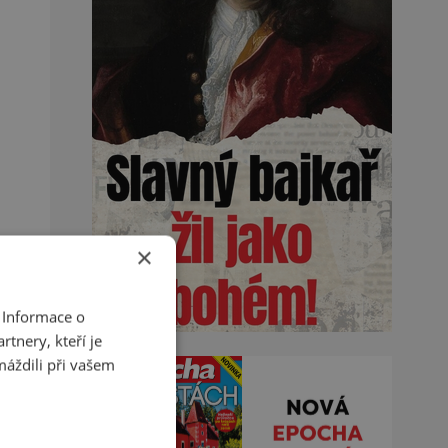
×
 Informace o
tnery, kteří je
máždili při vašem