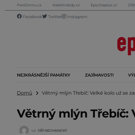
PaníDomu.cz
NašeHvězdy.cz
Epochaplus.cz
21St
Facebook
Twitter
Instagram
NEJKRÁSNĚJŠÍ PAMÁTKY
ZAJÍMAVOSTI
VÝ
Domů
Větrný mlýn Třebíč: Velké kolo už se za
Větrný mlýn Třebíč: V
od
JIŘÍ NECHANICKÝ