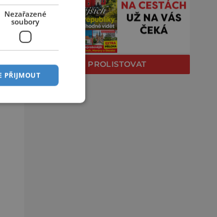
Nezařazené
soubory
PROLISTOVAT
E PŘIJMOUT