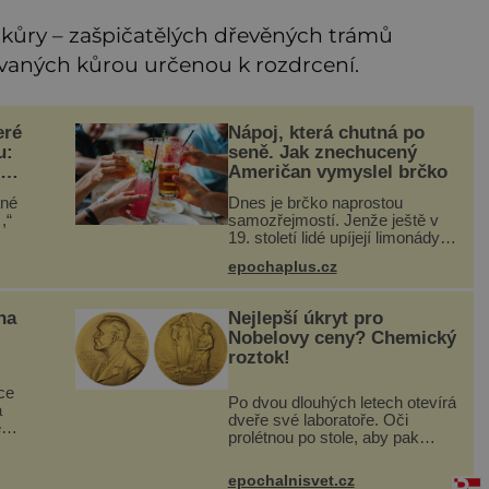
 kůry – zašpičatělých dřevěných trámů
vaných kůrou určenou k rozdrcení.
eré
Nápoj, která chutná po
u:
seně. Jak znechucený
Američan vymyslel brčko
ané
Dnes je brčko naprostou
,“
samozřejmostí. Jenže ještě v
19. století lidé upíjejí limonády i
roku
koktejly dutými stébly žita nebo
epochaplus.cz
žitné slámy. Fungují sice dobře,
mají ale jednu nepříjemnou
a
vlastnost po chvíl
na
Nejlepší úkryt pro
Nobelovy ceny? Chemický
roztok!
ce
Po dvou dlouhých letech otevírá
a
dveře své laboratoře. Oči
e
prolétnou po stole, aby pak
ale
ulpěly na regálu, kde se
Po
nachází všemožné látky. Hledá
ielem
epochalnisvet.cz