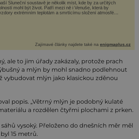
aší Sluneční soustavě je několik míst, kde by za určitých
lností mohl být život. Patří mezi ně i Venuše, která by
vzdory extrémním teplotám a smrtícímu složení atmosféry
eticky mohla ukrývat životní formy. Potvrzovat to má i
divný příběh muže jménem Valiant Thor. Opravdu šlo o
mozem
Zajímavé články najdete také na
enigmaplus.cz
ný, ale to jim úřady zakázaly, protože prach
výbušný a mlýn by mohl snadno podlehnout
ež vybudovat mlýn jako klasickou zděnou
al popis. „Větrný mlýn je podobný kulaté
materiálu a rozdělen čtyřmi plochami z prken.
 8 sáhů vysoký. Přeloženo do dnešních měr měl
byl 15 metrů.