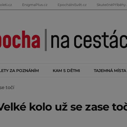
oleti.cz
EnigmaPlus.cz
EpochálníSvět.cz
SkutečnéPříběhy.
LETY ZA POZNÁNÍM
KAM S DĚTMI
TAJEMNÁ MÍSTA
se točí
elké kolo už se zase toč