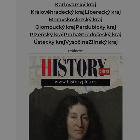
Karlovarský kraj
Královéhradecký kraj
Liberecký kraj
Moravskoslezský kraj
Olomoucký kraj
Pardubický kraj
Plzeňský kraj
Praha
Středočeský kraj
Ústecký kraj
Vysočina
Zlínský kraj
reklama