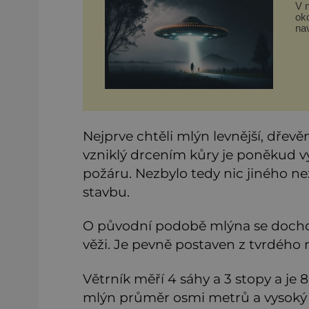
V n
oko
na
teor
po
mi
Nejprve chtěli mlýn levnější, dřevě
vzniklý drcením kůry je poněkud 
požáru. Nezbylo tedy nic jiného n
stavbu.
O původní podobě mlýna se dochov
věži. Je pevně postaven z tvrdého 
Větrník měří 4 sáhy a 3 stopy a je
mlýn průměr osmi metrů a vysoký 