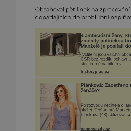
Obsahoval pět linek na zpracování
dopadajících do prohlubní naplňo
4 ambiciózní ženy, kt
změnily politickou hr
Manželé je posílali do
kuchyně marně
„Volitelní jsou všichni obč
ČSR bez rozdílu pohlaví…
stojí černé na bílém v
československé ústavě z 
historyplus.cz
1920. Na podobnou právní
úpravu čekají ženy napříč
celým světem dlouhá léta 
Plánková: Zaostřeno 
často za ni
ženáče?
Po rozvodu nechtěla o lás
slyšet. Teď se má Markét
Plánková (48) sbližovat s
známým hercem. Bude to 
opravdu cesta ke štěstí? 
rozvodu s novinářem Dan
nasehvezdy.cz