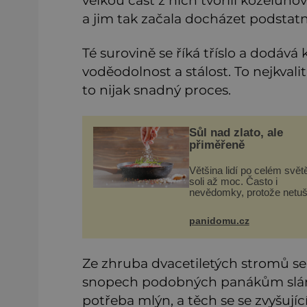
velkou část z nich tvořili koželuho
a jim tak začala docházet podstatn
Té surovině se říká tříslo a dodává
voděodolnost a stálost. To nejkvali
to nijak snadný proces.
Sůl nad zlato, ale
přiměřeně
Většina lidí po celém světě
soli až moc. Často i
nevědomky, protože netuší
velké množství se jí skrýv
průmyslově vyráběných
panidomu.cz
potravinách, dokonce i těc
sladkých. Sůl je zdravá
Ze zhruba dvacetiletých stromů se m
snopech podobných panákům slámy
potřeba mlýn, a těch se se zvyšují