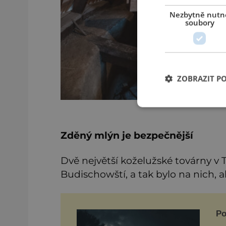
Nezbytně nutn
soubory
ZOBRAZIT P
Zděný mlýn je bezpečnější
Dvě největší koželužské továrny v Tř
Budischowští, a tak bylo na nich, a
Po
mi