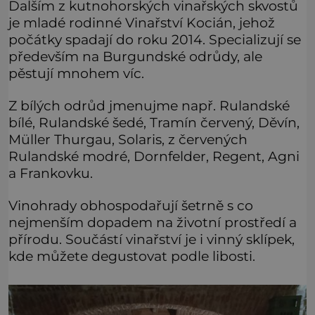
Dalším z kutnohorských vinařských skvostů
je mladé rodinné Vinařství Kocián, jehož
počátky spadají do roku 2014. Specializují se
především na Burgundské odrůdy, ale
pěstují mnohem víc.
Z bílých odrůd jmenujme např. Rulandské
bílé, Rulandské šedé, Tramín červený, Děvín,
Müller Thurgau, Solaris, z červených
Rulandské modré, Dornfelder, Regent, Agni
a Frankovku.
Vinohrady obhospodařují šetrně s co
nejmenším dopadem na životní prostředí a
přírodu. Součástí vinařství je i vinný sklípek,
kde můžete degustovat podle libosti.