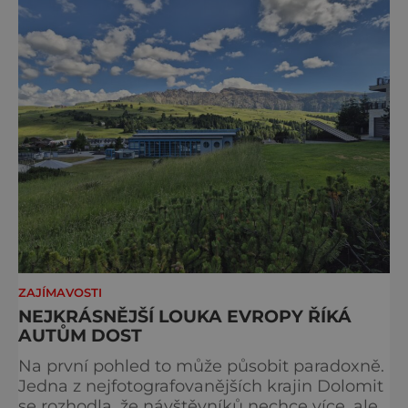
ZAJÍMAVOSTI
NEJKRÁSNĚJŠÍ LOUKA EVROPY ŘÍKÁ
AUTŮM DOST
Na první pohled to může působit paradoxně.
Jedna z nejfotografovanějších krajin Dolomit
se rozhodla, že návštěvníků nechce více, ale