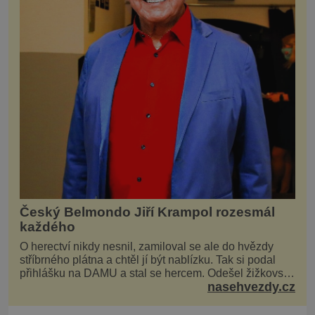
Český Belmondo Jiří Krampol rozesmál
každého
O herectví nikdy nesnil, zamiloval se ale do hvězdy
stříbrného plátna a chtěl jí být nablízku. Tak si podal
přihlášku na DAMU a stal se hercem. Odešel žižkovský
nasehvezdy.cz
matador, který všude rozdával humor, i když jemu
samotnému do smíchu zrovna nebylo. Do poslední
chvíle bojoval hlavně svým optimismem a vti