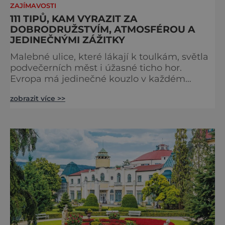
ZAJÍMAVOSTI
111 TIPŮ, KAM VYRAZIT ZA
DOBRODRUŽSTVÍM, ATMOSFÉROU A
JEDINEČNÝMI ZÁŽITKY
Malebné ulice, které lákají k toulkám, světla
podvečerních měst i úžasné ticho hor.
Evropa má jedinečné kouzlo v každém
období. Nové číslo Světa na dlani Speciál vás
zobrazit více >>
zve na cestu plnou inspirace, dobrodružství i
romantiky. Přinášíme vám 111 skvělých tipů,
kam vyrazit. Objevte krásu Evropy v celé její
podobě. Města s neopakovatelnou
atmosférou Vydejte se s námi na prohlídku
měst, která patří k