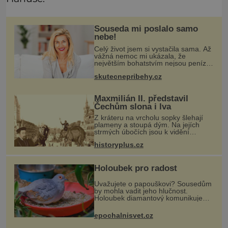
Souseda mi poslalo samo
nebe!
Celý život jsem si vystačila sama. Až
vážná nemoc mi ukázala, že
největším bohatstvím nejsou peníze
ani vlastní byt, ale člověk, který je
skutecnepribehy.cz
ochotný podat pomocnou ruku.
Vždycky jsem byla spíš samotářka.
Maxmilián II. představil
Čechům slona i lva
Z kráteru na vrcholu sopky šlehají
plameny a stoupá dým. Na jejích
strmých úbočích jsou k vidění
kamzíci a prohánějí se tu i veverky.
historyplus.cz
Kupodivu nejde třeba o sicilskou
sopku Etnu, ale o pražské Staromě
Holoubek pro radost
Uvažujete o papouškovi? Sousedům
by mohla vadit jeho hlučnost.
Holoubek diamantový komunikuje
téměř neslyšitelným pípáním, je
roztomilý a hodí se i pro chovatele
epochalnisvet.cz
začátečníky. Jedná se o nenároč