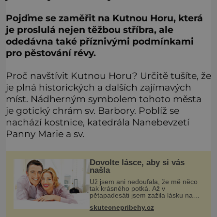
Pojďme se zaměřit na Kutnou Horu, která
je proslulá nejen těžbou stříbra, ale
odedávna také příznivými podmínkami
pro pěstování révy.
Proč navštívit Kutnou Horu? Určitě tušíte, že
je plná historických a dalších zajímavých
míst. Nádherným symbolem tohoto města
je gotický chrám sv. Barbory. Poblíž se
nachází kostnice, katedrála Nanebevzetí
Panny Marie a sv.
Dovolte lásce, aby si vás
našla
Už jsem ani nedoufala, že mě něco
tak krásného potká. Až v
pětapadesáti jsem zažila lásku na
první pohled. Poprvé jsem se
skutecnepribehy.cz
vdávala, když mi bylo dvacet. Oba
jsme byli mladí a byl to tak říkajíc