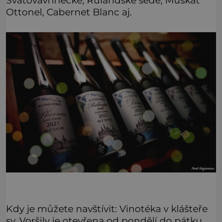
Svatovavřinecké, Rulandské šedé, Muškát
Ottonel, Cabernet Blanc aj.
Kdy je můžete navštívit: Vinotéka v klášteře
sv. Voršily je otevřena od pondělí do pátku