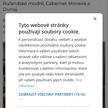
Rulandské modré, Cabernet Moravia a
Dunaj.
×
Rodina se kromě „vinařiny“ věnuje také
Tyto webové stránky
ovocnářství, pěstování zeleniny, bylinek i
používají soubory cookie.
chovu Anglonubujských koz.
K personalizaci obsahu, reklam a analýze
návštěvnosti používáme soubory cookie.
Informace o vašem používání našich
stránek také sdílíme s našimi reklamními
a analytickými partnery, kteří je mohou
kombinovat s dalšími informacemi, které
jste jim poskytli nebo které shromáždili
při vašem používání jejich služeb.
Více
informací
ZOBRAZIT VŠECHNY PARTNERY
(1616)
→