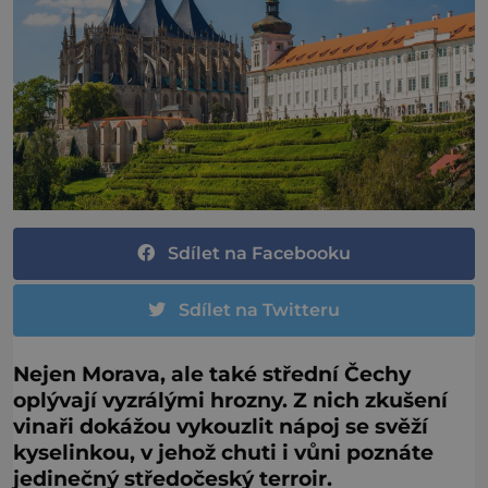
Sdílet na Facebooku
Sdílet na Twitteru
Nejen Morava, ale také střední Čechy
oplývají vyzrálými hrozny. Z nich zkušení
vinaři dokážou vykouzlit nápoj se svěží
kyselinkou, v jehož chuti i vůni poznáte
jedinečný středočeský terroir.