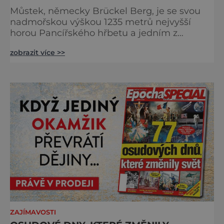
Můstek, německy Brückel Berg, je se svou
nadmořskou výškou 1235 metrů nejvyšší
horou Pancířského hřbetu a jedním z
nejcharakterističtějších vrcholů západní
zobrazit více >>
Šumavy. Přestože nestojí v centru hlavních
turistických proudů jako Velký Javor či
Poledník, právě v tom spočívá jeho síla.
Můstek si dodnes uchovává syrový horský
charakter, klid a zvláštní atmosféru
šumavských hřebenů, kde se střídá hustý les
ZAJÍMAVOSTI