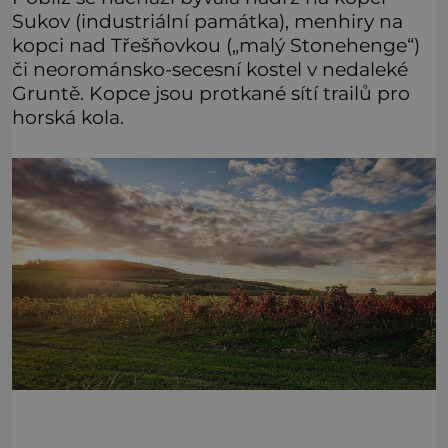
Sukov (industriální památka), menhiry na
kopci nad Třešňovkou („malý Stonehenge“)
či neorománsko-secesní kostel v nedaleké
Gruntě. Kopce jsou protkané sítí trailů pro
horská kola.