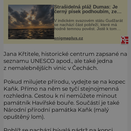
sňatek
Strašidelná pláž Dumas: Je
černý písek podhoubím, ze
kterého roste zlo?
V indickém svazovém státu Gudžarát
se nachází část pobřeží, které má
hodně temnou pověst. Jistě k tomu
přispívá i černý písek této pláže.
Proč má pláž takové netypické
enigmaplus.cz
zbarvení? Nakolik jsou pravdivé
Jana Křtitele, historické centrum zapsané na
seznamu UNESCO apod., ale také jedna
z nemalebnějších vinic v Čechách.
Pokud milujete přírodu, vydejte se na kopec
Kaňk. Přímo na něm se tyčí stejnojmenná
rozhledna. Cestou k ní nemůžete minout
památník Havířské bouře. Součástí je také
Národní přírodní památka Kaňk (malý
opuštěný lom).
Poblíž se nachází bývalá nádrž na kopci