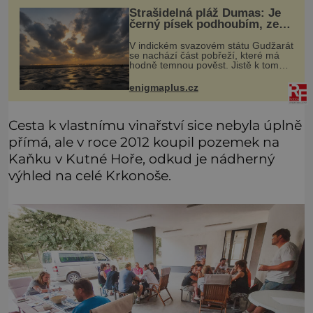
Strašidelná pláž Dumas: Je
černý písek podhoubím, ze
kterého roste zlo?
V indickém svazovém státu Gudžarát
se nachází část pobřeží, které má
hodně temnou pověst. Jistě k tomu
přispívá i černý písek této pláže.
Proč má pláž takové netypické
enigmaplus.cz
zbarvení? Nakolik jsou pravdivé
Cesta k vlastnímu vinařství sice nebyla úplně
přímá, ale v roce 2012 koupil pozemek na
Kaňku v Kutné Hoře, odkud je nádherný
výhled na celé Krkonoše.