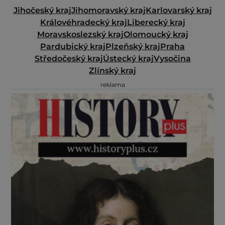
Jihočeský kraj
Jihomoravský kraj
Karlovarský kraj
Královéhradecký kraj
Liberecký kraj
Moravskoslezský kraj
Olomoucký kraj
Pardubický kraj
Plzeňský kraj
Praha
Středočeský kraj
Ústecký kraj
Vysočina
Zlínský kraj
reklama