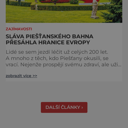
ZAJÍMAVOSTI
SLÁVA PIEŠŤANSKÉHO BAHNA
PŘESÁHLA HRANICE EVROPY
Lidé se sem jezdí léčit už celých 200 let.
A mnoho z těch, kdo Piešťany okusili, se
vrací. Nejenže prospějí svému zdraví, ale užijí
si tu i bohatý společenský život. Když se
zobrazit více >>
řekne slovenské lázně, Piešťany bývají první
volbou. Jejich věhlas je mezinárodní. A není
divu. Město rozprostřené na březích řeky
Váhu je proslulé termálními prameny
DALŠÍ ČLÁNKY ›