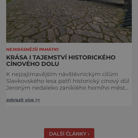
NEJKRÁSNĚJŠÍ PAMÁTKY
KRÁSA I TAJEMSTVÍ HISTORICKÉHO
CÍNOVÉHO DOLU
K nejzajímavějším návštěvnickým cílům
Slavkovského lesa patří historický cínový důl
Jeroným nedaleko zaniklého horního města
Čistá. Dolovat se v něm začalo už ve
zobrazit více >>
středověku. Národní kulturní památka je
dnes přístupná veřejnosti a hojně
vyhledávaná turisty, kteří si zde mohou učinit
poměrně konkrétní představu o namáhavé
práci tehdejších horníků. [gallery
DALŠÍ ČLÁNKY ›
ids="91631,91630,91632,91633,91634,91635,9