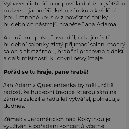
Vybavení interiérů odpovídá době největšího
rozkvětu jaroměřického zámku a k vidění
jsou i mnohé kousky z pověstné sbírky
hudebních nástrojů hraběte Jana Adama.
A můžeme pokračovat dál, čekají nás tři
hudební salonky, zlatý přijímací salon, modrý
salon s obrazárnou, hraběcí pracovna a další
a další místnosti, kuchyni nevyjímaje.
Pořád se tu hraje, pane hrabě!
Jan Adam z Questenberka by měl určitě
radost, že hudební tradice, kterou sám na
zámku založil a řadu let vytvářel, pokračuje
dodnes.
Zámek v Jaroměřicích nad Rokytnou je
využíván k pořádání koncertů včetně