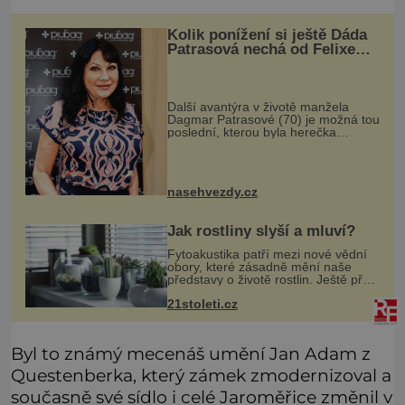
Kolik ponížení si ještě Dáda
Patrasová nechá od Felixe
líbit?
Další avantýra v životě manžela
Dagmar Patrasové (70) je možná tou
poslední, kterou byla herečka
ochotná akceptovat. V posledních
dnech je totiž podle mnohých až
podezřele usměvavá a vyrovnaná.
Přito
nasehvezdy.cz
Jak rostliny slyší a mluví?
Fytoakustika patří mezi nové vědní
obory, které zásadně mění naše
představy o životě rostlin. Ještě před
několika desetiletími byly rostliny
21stoleti.cz
považovány za tiché a pasivní
organismy, které pouze reaguj
Byl to známý mecenáš umění Jan Adam z
Questenberka, který zámek zmodernizoval a
současně své sídlo i celé Jaroměřice změnil v