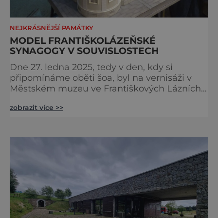
NEJKRÁSNĚJŠÍ PAMÁTKY
MODEL FRANTIŠKOLÁZEŇSKÉ
SYNAGOGY V SOUVISLOSTECH
Dne 27. ledna 2025, tedy v den, kdy si
připomínáme oběti šoa, byl na vernisáži v
Městském muzeu ve Františkových Lázních
představen model synagogy, která byla
zobrazit více >>
nacisty zničena v roce 1938. Do lázeňského
města se tak více než symbolicky vrátil
židovský svatostánek. Autorem modelu je
Bohuslav Karban z Aše. Připomeňme si nyní
některé události spojené s touto významnou
stavbou. [gallery ids="917