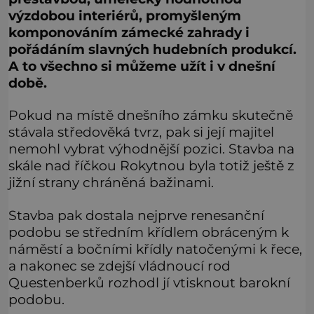
výzdobou interiérů, promyšleným
komponováním zámecké zahrady i
pořádáním slavných hudebních produkcí.
A to všechno si můžeme užít i v dnešní
době.
Pokud na místě dnešního zámku skutečně
stávala středověká tvrz, pak si její majitel
nemohl vybrat výhodnější pozici. Stavba na
skále nad říčkou Rokytnou byla totiž ještě z
jižní strany chráněná bažinami.
Stavba pak dostala nejprve renesanční
podobu se středním křídlem obráceným k
náměstí a bočními křídly natočenými k řece,
a nakonec se zdejší vládnoucí rod
Questenberků rozhodl jí vtisknout barokní
podobu.