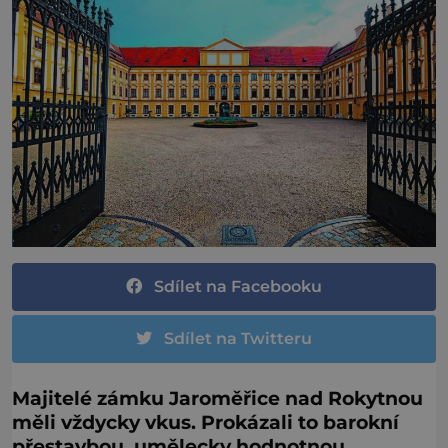
Sdílet na Facebooku
Sdílet na Twitteru
Majitelé zámku Jaroměřice nad Rokytnou
měli vždycky vkus. Prokázali to barokní
přestavbou, umělecky hodnotnou