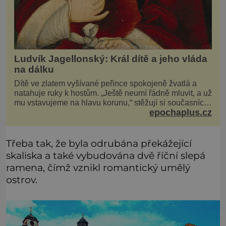
Ludvík Jagellonský: Král dítě a jeho vláda
na dálku
Dítě ve zlatem vyšívané peřince spokojeně žvatlá a
natahuje ruky k hostům. „Ještě neumí řádně mluvit, a už
mu vstavujeme na hlavu korunu,“ stěžují si současníci,
epochaplus.cz
pro které je k neuvěření, že droboučký princ se dnes
stal králem. Otázka za milion, na niž by všichni,
zejména stárnoucí a nemocný král Vl
Třeba tak, že byla odrubána překážející
skaliska a také vybudována dvě říční slepá
ramena, čímž vznikl romantický umělý
ostrov.