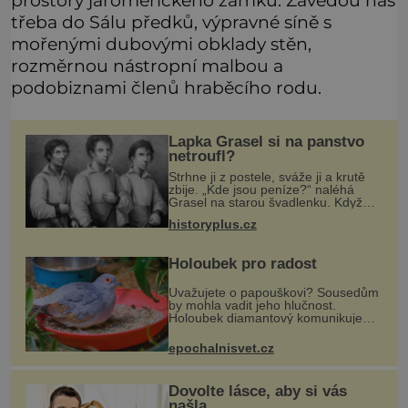
prostory jaroměřického zámku. Zavedou nás
třeba do Sálu předků, výpravné síně s
mořenými dubovými obklady stěn,
rozměrnou nástropní malbou a
podobiznami členů hraběcího rodu.
Lapka Grasel si na panstvo
netroufl?
Strhne ji z postele, sváže ji a krutě
zbije. „Kde jsou peníze?“ naléhá
Grasel na starou švadlenku. Když
mu to neprozradí – ostatně ani
historyplus.cz
nemůže, protože žádné nemá,
spokojí se lupič s několika měďáky a
Holoubek pro radost
Uvažujete o papouškovi? Sousedům
by mohla vadit jeho hlučnost.
Holoubek diamantový komunikuje
téměř neslyšitelným pípáním, je
roztomilý a hodí se i pro chovatele
epochalnisvet.cz
začátečníky. Jedná se o nenároč
Dovolte lásce, aby si vás
našla