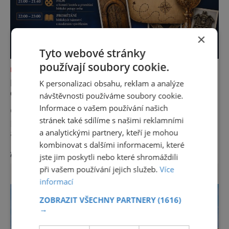
×
Tyto webové stránky
používají soubory cookie.
NEJKRÁSNĚJŠÍ PAMÁTKY
NOC KOSTELŮ 2026 V HUSOVĚ SBORU V
K personalizaci obsahu, reklam a analýze
CHEBU
návštěvnosti používáme soubory cookie.
Informace o vašem používání našich
Odhalte tajemství chebské Schlaraffie V
stránek také sdílíme s našimi reklamními
pátek 29. května 2026 se v rámci celostátní
a analytickými partnery, kteří je mohou
akce Noc kostelů otevřou veřejnosti i místa,
která běžně zůstávají skrytá. Jedním z
kombinovat s dalšími informacemi, které
zobrazit více >>
nejzajímavějších bude bezesporu Husův
jste jim poskytli nebo které shromáždili
sbor Církve československé husitské v
při vašem používání jejich služeb.
Více
Chebu (Vrbenského 14), který letos nabídne
informací
večer plný historie, hudby, tajemství i
ZOBRAZIT VŠECHNY PARTNERY
(1616)
dobrodružství pro malé i velké návštěvníky.
→
Málokdo ví, že dnešní kos