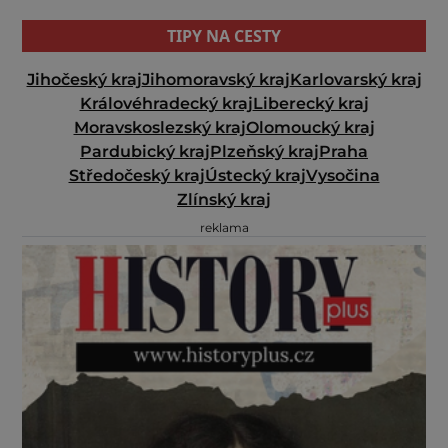
TIPY NA CESTY
Jihočeský kraj
Jihomoravský kraj
Karlovarský kraj
Královéhradecký kraj
Liberecký kraj
Moravskoslezský kraj
Olomoucký kraj
Pardubický kraj
Plzeňský kraj
Praha
Středočeský kraj
Ústecký kraj
Vysočina
Zlínský kraj
reklama