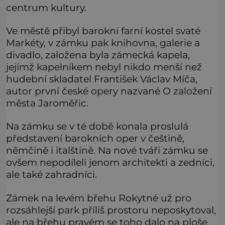
centrum kultury.
Ve městě přibyl barokní farní kostel svaté
Markéty, v zámku pak knihovna, galerie a
divadlo, založena byla zámecká kapela,
jejímž kapelníkem nebyl nikdo menší než
hudební skladatel František Václav Míča,
autor první české opery nazvané O založení
města Jaroměřic.
Na zámku se v té době konala proslulá
představení barokních oper v češtině,
němčině i italštině. Na nové tváři zámku se
ovšem nepodíleli jenom architekti a zedníci,
ale také zahradníci.
Zámek na levém břehu Rokytné už pro
rozsáhlejší park příliš prostoru neposkytoval,
ale na břehu pravém se toho dalo na ploše