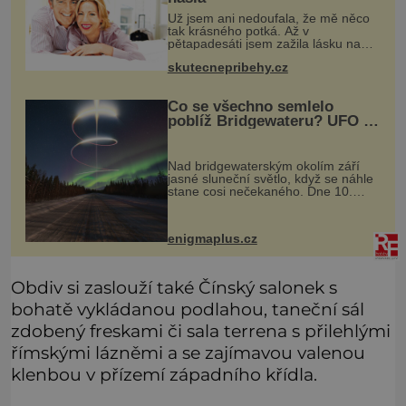
Už jsem ani nedoufala, že mě něco
tak krásného potká. Až v
pětapadesáti jsem zažila lásku na
první pohled. Poprvé jsem se
skutecnepribehy.cz
vdávala, když mi bylo dvacet. Oba
jsme byli mladí a byl to tak říkajíc
sňatek
Co se všechno semlelo
poblíž Bridgewateru? UFO na
obloze, monstra v bažinách!
Nad bridgewaterským okolím září
jasné sluneční světlo, když se náhle
stane cosi nečekaného. Dne 10.
května roku 1760 v deset hodin
dopoledne zde dojde k vůbec
prvnímu historicky doloženému
enigmaplus.cz
přeletu UFO
Obdiv si zaslouží také Čínský salonek s
bohatě vykládanou podlahou, taneční sál
zdobený freskami či sala terrena s přilehlými
římskými lázněmi a se zajímavou valenou
klenbou v přízemí západního křídla.