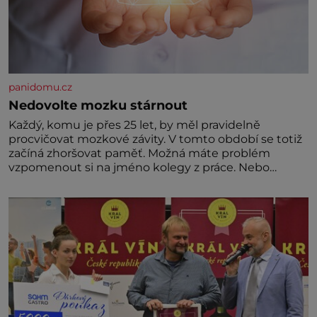
panidomu.cz
Nedovolte mozku stárnout
Každý, komu je přes 25 let, by měl pravidelně
procvičovat mozkové závity. V tomto období se totiž
začíná zhoršovat paměť. Možná máte problém
vzpomenout si na jméno kolegy z práce. Nebo
marně v paměti lovíte název knížky, kterou jste
nedávno přečetli. Je to opravdu tak, s věkem jako
kdyby se paměť rozhodla stávkovat. Cvičte