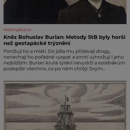
historyplus.cz
Kněz Bohuslav Burian: Metody StB byly horší
než gestapácké trýznění
Ponižují ho a mlátí. Do jídla mu přidávají drogy,
nenechají ho pořádně vyspat a smrtí vyhrožují i jeho
nejbližším. Burian kruté týrání nevydrží a estébákům
podepíše všechno, co po něm chtějí. Svým
podpisem jim potvrdí také to, že na něj během
výslechů nikdo nevyvíjel fyzický ani psychický nátlak.
Syn brněnského řezníka chce být knězem a