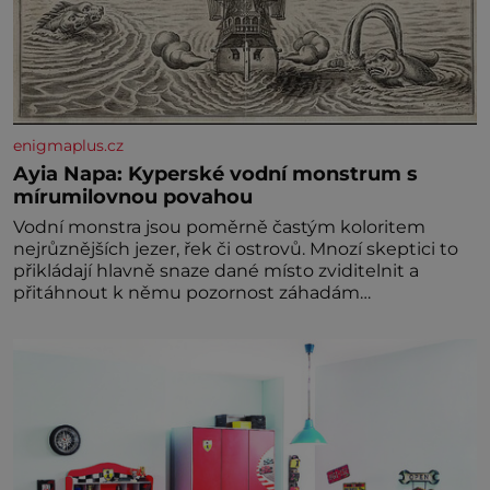
enigmaplus.cz
Ayia Napa: Kyperské vodní monstrum s
mírumilovnou povahou
Vodní monstra jsou poměrně častým koloritem
nejrůznějších jezer, řek či ostrovů. Mnozí skeptici to
přikládají hlavně snaze dané místo zviditelnit a
přitáhnout k němu pozornost záhadám
nakloněných turi