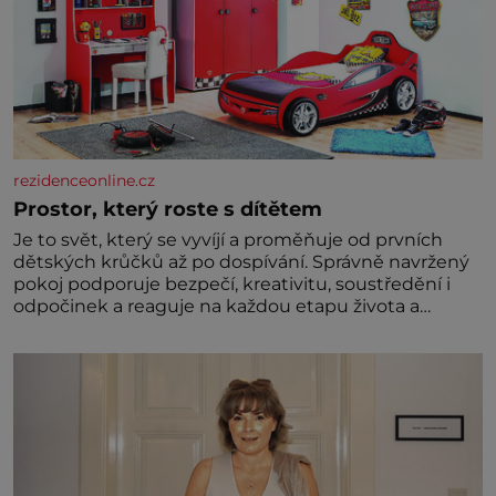
rezidenceonline.cz
Prostor, který roste s dítětem
Je to svět, který se vyvíjí a proměňuje od prvních
dětských krůčků až po dospívání. Správně navržený
pokoj podporuje bezpečí, kreativitu, soustředění i
odpočinek a reaguje na každou etapu života a
specifické potřeby dítěte. Pro nejmenší je klíčová
jednoduchost, měkkost a bezpečí, proto by pokoj
miminka měl působit především klidně a útulně.
Předškolní věk je