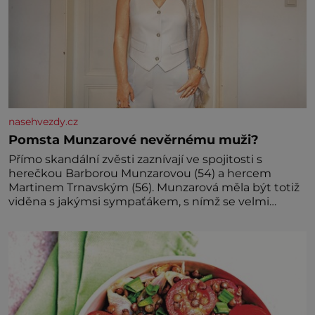
nasehvezdy.cz
Pomsta Munzarové nevěrnému muži?
Přímo skandální zvěsti zaznívají ve spojitosti s
herečkou Barborou Munzarovou (54) a hercem
Martinem Trnavským (56). Munzarová měla být totiž
viděna s jakýmsi sympaťákem, s nímž se velmi
družně, až d