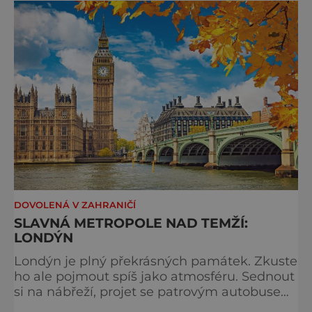
typicky londýnského? Angličané milují
kluziště, patří k neodmyslitelné předvánoční
tradici a zábavě všech věkových k
DOVOLENÁ V ZAHRANIČÍ
SLAVNÁ METROPOLE NAD TEMŽÍ:
LONDÝN
Londýn je plný překrásných památek. Zkuste
ho ale pojmout spíš jako atmosféru. Sednout
si na nábřeží, projet se patrovým autobusem
místy, kudy také jezdí královna, chodili