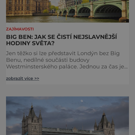
ZAJÍMAVOSTI
BIG BEN: JAK SE ČISTÍ NEJSLAVNĚJŠÍ
HODINY SVĚTA?
Jen těžko si lze představit Londýn bez Big
Benu, nedílné součásti budovy
Westminsterského paláce. Jednou za čas je
však potřeba slavné pamětihodnosti
zobrazit více >>
opucovat zašedlý kabát. Na konci srpna roku
2015 loňského roku prošel slavný Big Ben
důkladnou očistnou kúrou, při které mu
čtyřčlenná údržbářská četa, vyzbrojena
hadry a kbelíky s mýdlovou vodou, po
několik dní navracela zašlý lesk. [caption