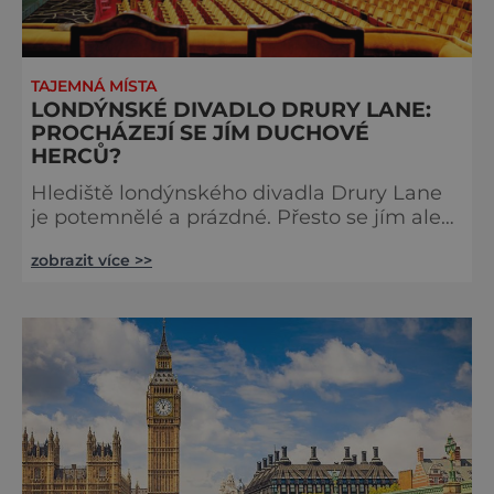
TAJEMNÁ MÍSTA
LONDÝNSKÉ DIVADLO DRURY LANE:
PROCHÁZEJÍ SE JÍM DUCHOVÉ
HERCŮ?
Hlediště londýnského divadla Drury Lane
je potemnělé a prázdné. Přesto se jím ale
linou podivné zvuky. Z jeviště je slyšet
zobrazit více >>
jakési mumlání, z nedaleké chodby čísi
kroky a ze šaten tlumené výkřiky. V divadle
totiž údajně straší. Stavbu londýnského
divadla Drury Lane dotoval bohatý herec a
divadelník ze 17. století jménem Thomas
Kill