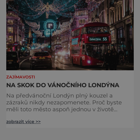
odjíždět královnu Alž
ZAJÍMAVOSTI
NA SKOK DO VÁNOČNÍHO LONDÝNA
Na předvánoční Londýn plný kouzel a
zázraků nikdy nezapomenete. Proč byste
měli toto město aspoň jednou v životě
navštívit v období, kdy se chystá na
zobrazit více >>
nejkrásnější svátky v roce? Nákupy, bruslení,
tisíce světel, zábava a tradice. Vše je zde
v dokonalé harmonii. Toužíte zažít něco