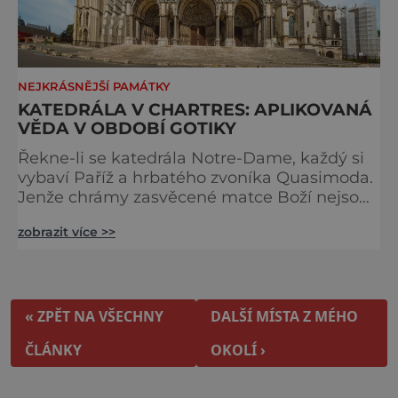
NEJKRÁSNĚJŠÍ PAMÁTKY
KATEDRÁLA V CHARTRES: APLIKOVANÁ
VĚDA V OBDOBÍ GOTIKY
Řekne-li se katedrála Notre-Dame, každý si
vybaví Paříž a hrbatého zvoníka Quasimoda.
Jenže chrámy zasvěcené matce Boží nejsou
ve Francii ničím výjimečným. Třeba
zobrazit více >>
obyvatelé města Rouen se mohou pochlubit
stejnojmennou katedrálou, která je se svými
151 metry čtvrtou nejvyšší křesťanskou
stavbou světa. Ovšem nejpůsobivější perlou
toho jména je ta, která se nachází v Chartres.
« ZPĚT NA VŠECHNY
DALŠÍ MÍSTA Z MÉHO
Městečko Chartres se
ČLÁNKY
OKOLÍ ›