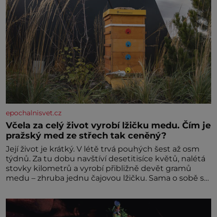
epochalnisvet.cz
Včela za celý život vyrobí lžičku medu. Čím je
pražský med ze střech tak ceněný?
Její život je krátký. V létě trvá pouhých šest až osm
týdnů. Za tu dobu navštíví desetitisíce květů, nalétá
stovky kilometrů a vyrobí přibližně devět gramů
medu – zhruba jednu čajovou lžičku. Sama o sobě se
může zdát bezvýznamná. Teprve když se spojí s
dalšími desítkami tisíc příslušnic svého včelstva,
vznikne jeden z nejdokonalejších organismů