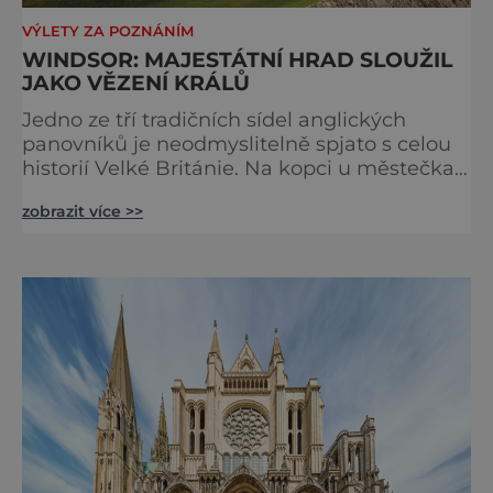
VÝLETY ZA POZNÁNÍM
WINDSOR: MAJESTÁTNÍ HRAD SLOUŽIL
JAKO VĚZENÍ KRÁLŮ
Jedno ze tří tradičních sídel anglických
panovníků je neodmyslitelně spjato s celou
historií Velké Británie. Na kopci u městečka
Windsor v jižní Anglii asi 30 kilometrů od
zobrazit více >>
Londýna, se tyčí gigantická stavba,
obklopená věčně zelenými trávníky. Její
gotické věže budí obdiv znalců architektury,
vysoké hradby zase respekt nepřátel, kteří by
chtěli komplex dobýt. Za bezmála 950 let
jeho existence z