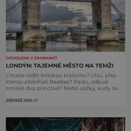
DOVOLENÁ V ZAHRANIČÍ
LONDÝN: TAJEMNÉ MĚSTO NA TEMŽI
Chcete vidět britskou královnu? Ulici, přes
kterou přebíhali Beatles? Palác, odkud
zmizeli dva princové? Nebo uličky, kudy se
toulal Jack Rozparovač? Problém je jediný:
zobrazit více >>
jak to všechno stihnout? Kouzelný Londýn
vám určitě učaruje. Trochu se podobá Praze
tím, že jednotlivé paláce nejsou daleko od
sebe. Pokud už nemáte štěstí, abyste do
Buckinghamského paláce viděli vjíždět či