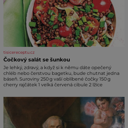
tisicereceptu.cz
Čočkový salát se šunkou
Je lehký, zdravý, a když si k němu dáte opečený
chléb nebo čerstvou bagetku, bude chutnat jedna
báseň. Suroviny 250 g vaší oblíbené čočky 150 g
cherry rajčátek 1 velká červená cibule 2 lžíce