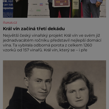
iluxus.cz
Král vín začíná třetí dekádu
Největší český vinařský projekt Král vín ve svém již
jednadvacátém ročníku představil nejlepší domácí
vína. Ta vybírala odborná porota z celkem 1260
vzorků od 157 vinařů. Král vín, který se – i pře