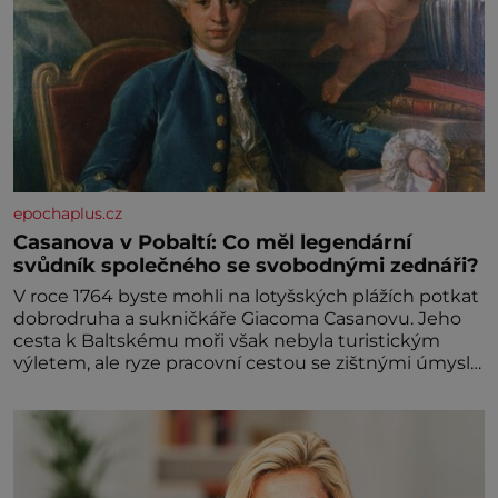
epochaplus.cz
Casanova v Pobaltí: Co měl legendární
svůdník společného se svobodnými zednáři?
V roce 1764 byste mohli na lotyšských plážích potkat
dobrodruha a sukničkáře Giacoma Casanovu. Jeho
cesta k Baltskému moři však nebyla turistickým
výletem, ale ryze pracovní cestou se zištnými úmysly.
Jaký cíl Casanova sledoval, když se například
procházel uličkami lotyšské Rigy? Casanova v Pobaltí
kontaktoval tamní zednářské lóže. Nebyl v této
oblasti žádným nováčkem, protože do zednářské