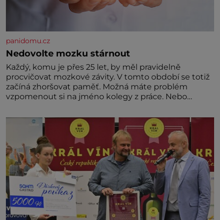
panidomu.cz
Nedovolte mozku stárnout
Každý, komu je přes 25 let, by měl pravidelně
procvičovat mozkové závity. V tomto období se totiž
začíná zhoršovat paměť. Možná máte problém
vzpomenout si na jméno kolegy z práce. Nebo
marně v paměti lovíte název knížky, kterou jste
nedávno přečetli. Je to opravdu tak, s věkem jako
kdyby se paměť rozhodla stávkovat. Cvičte