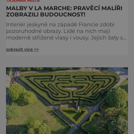
TAJEMNÁ MÍSTA
MALBY V LA MARCHE: PRAVĚCÍ MALÍŘI
ZOBRAZILI BUDOUCNOST!
Interiér jeskyně na západě Francie zdobí
pozoruhodné obrazy. Lidé na nich mají
moderně střižené vlasy i vousy. Jejich šaty se
poprvé objevily až ve středověku. Malby jsou
zobrazit více >>
ale staré tisíce let. Jak je to možné?
Francouzská jeskyně La Marche byla
objevena ve třicátých letech minulého
století. Skrývala překvapivý objev. Foto:
pinterest.