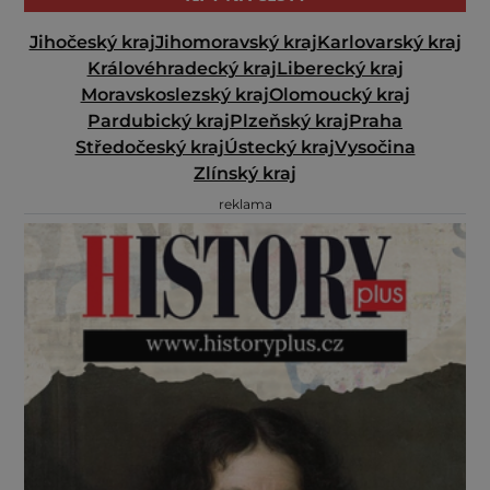
Jihočeský kraj
Jihomoravský kraj
Karlovarský kraj
Královéhradecký kraj
Liberecký kraj
Moravskoslezský kraj
Olomoucký kraj
Pardubický kraj
Plzeňský kraj
Praha
Středočeský kraj
Ústecký kraj
Vysočina
Zlínský kraj
reklama