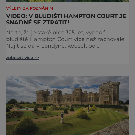
VÝLETY ZA POZNÁNÍM
VIDEO: V BLUDIŠTI HAMPTON COURT JE
SNADNÉ SE ZTRATIT!
Na to, že je staré přes 325 let, vypadá
bludiště Hampton Court více než zachovale.
Najít se dá v Londýně, kousek od
stejnojmenného královského paláce. Ze
zobrazit více >>
země ho mezi lety 1689 a 1695 vydupou
architekti George London (asi 1640–1714) a
Henry Wise (1653–1738) pro krále Viléma III.
Oranžského (1650–1702). Zabírá plochu 1300
m² a skrývá se v něm 800 metrů cest.
Původně se v živý plot promění saze