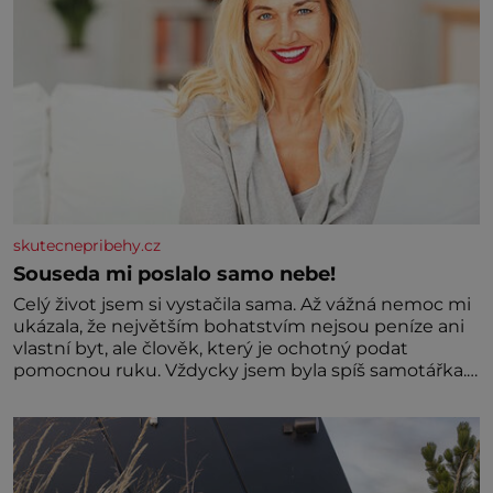
skutecnepribehy.cz
Souseda mi poslalo samo nebe!
Celý život jsem si vystačila sama. Až vážná nemoc mi
ukázala, že největším bohatstvím nejsou peníze ani
vlastní byt, ale člověk, který je ochotný podat
pomocnou ruku. Vždycky jsem byla spíš samotářka.
Nepotřebovala jsem kolem sebe partu kamarádek
ani partnera. Stačily mi knihy, práce a hlavně klid.
Hned po studiích jsem odešla z rodného města,