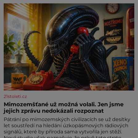
21stoleti.cz
Mimozemšťané už možná volali. Jen jsme
jejich zprávu nedokázali rozpoznat
Pátrání po mimozemských civilizacích se už desítky
let soustředí na hledání úzkopásmových rádiových
signálů, které by příroda sama vytvořila jen stěží.
Nová studie však naznačuje, že právě tato strate