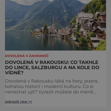
DOVOLENÁ V ZAHRANIČÍ
DOVOLENÁ V RAKOUSKU: CO TAKHLE
DO LINCE, SALZBURGU A NA KOLE DO
VÍDNĚ?
Dovolená v Rakousku láká na hory, jezera,
bohatou historii i moderní kulturu. Co si
nenechat ujít? Vyrazit můžete do méně
známých míst i turisticky velmi oblíbených
zobrazit více >>
lokalit, tak si pojďme pár z nich představit.
Jestli vás to táhne na jihozápad Rakouska,