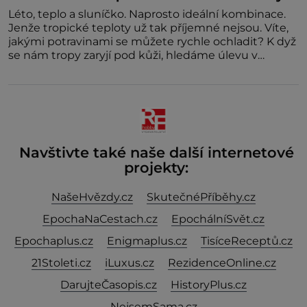
Léto, teplo a sluníčko. Naprosto ideální kombinace.
Jenže tropické teploty už tak příjemné nejsou. Víte,
jakými potravinami se můžete rychle ochladit? K dyž
se nám tropy zaryjí pod kůži, hledáme úlevu v
bazénu nebo pomocí klimatizace. Jenže ne vždycky
můžeme být v jejich blízkosti. Nemusíte však zoufat.
Pokud budete mít promyšlený jídelníček, žadné
pařáky si na vás
Navštivte také naše další internetové
projekty:
NašeHvězdy.cz
SkutečnéPříběhy.cz
EpochaNaCestach.cz
EpochálníSvět.cz
Epochaplus.cz
Enigmaplus.cz
TisíceReceptů.cz
21Stoleti.cz
iLuxus.cz
RezidenceOnline.cz
DarujteČasopis.cz
HistoryPlus.cz
NejsemSama.cz