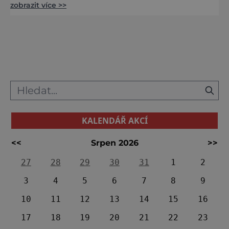
zobrazit více >>
štíty hor vás má čím překvapit a nadchnout.
Navíc tu najdete všudypřítomnou pohodu.
Nevíme, čím to je, ale svůj uspěchaný život
jste prostě tady najednou nechali za zády.
[caption id="attachment_82412"
align="alignnone" width="2560
KALENDÁŘ AKCÍ
<<
Srpen 2026
>>
27
28
29
30
31
1
2
3
4
5
6
7
8
9
10
11
12
13
14
15
16
17
18
19
20
21
22
23