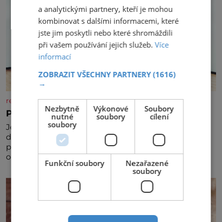
a analytickými partnery, kteří je mohou
kombinovat s dalšími informacemi, které
jste jim poskytli nebo které shromáždili
při vašem používání jejich služeb.
Více
informací
ZOBRAZIT VŠECHNY PARTNERY
(1616)
→
rezidenceonline.cz
Nezbytně
Výkonové
Soubory
Prostor, který roste s dítětem
nutné
soubory
cílení
soubory
Je to svět, který se vyvíjí a proměňuje od prvních
dětských krůčků až po dospívání. Správně navržený
pokoj podporuje bezpečí, kreativitu, soustředění i
odpočinek a reaguje na každou etapu života a
Funkční soubory
Nezařazené
specifické potřeby dítěte. Pro nejmenší je klíčová
soubory
jednoduchost, měkkost a bezpečí, proto by pokoj
miminka měl působit především klidně a útulně.
Předškolní věk je