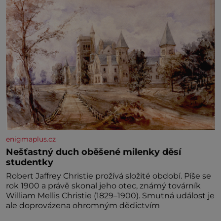
enigmaplus.cz
Nešťastný duch oběšené milenky děsí
studentky
Robert Jaffrey Christie prožívá složité období. Píše se
rok 1900 a právě skonal jeho otec, známý továrník
William Mellis Christie (1829–1900). Smutná událost je
ale doprovázena ohromným dědictvím