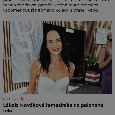
začíná zhoršovat paměť. Možná máte problém
vzpomenout si na jméno kolegy z práce. Nebo
marně v paměti lovíte název knížky, kterou jste
nedávno přečetli. Je to opravdu tak, s věkem jako
kdyby se paměť rozhodla stávkovat. Cvičte
nasehvezdy.cz
Lákala Nováková řemeslníka na polonahé
tělo!