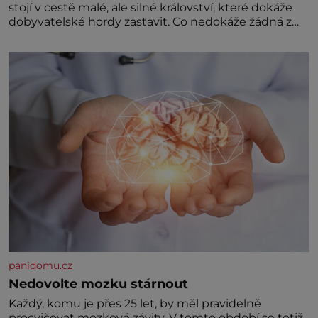
stojí v cestě malé, ale silné království, které dokáže
dobyvatelské hordy zastavit. Co nedokáže žádná z
asijských říší, co nedokážou Němci – to dokáže český
král. Nebo že by ne? Mongolové od roku 1223
postupují podél Kaspického a Azovského moře,
panidomu.cz
Nedovolte mozku stárnout
Každý, komu je přes 25 let, by měl pravidelně
procvičovat mozkové závity. V tomto období se totiž