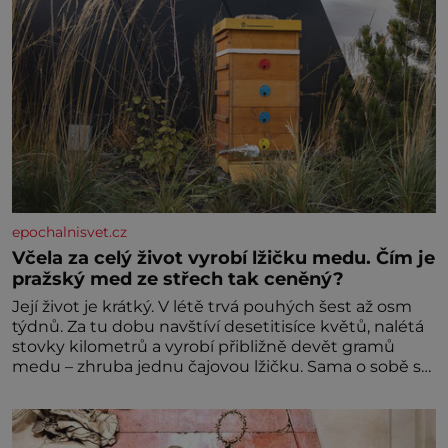
epochalnisvet.cz
Včela za celý život vyrobí lžičku medu. Čím je
pražský med ze střech tak ceněný?
Její život je krátký. V létě trvá pouhých šest až osm
týdnů. Za tu dobu navštíví desetitisíce květů, nalétá
stovky kilometrů a vyrobí přibližně devět gramů
medu – zhruba jednu čajovou lžičku. Sama o sobě se
může zdát bezvýznamná. Teprve když se spojí s
dalšími desítkami tisíc příslušnic svého včelstva,
vznikne jeden z nejdokonalejších organismů