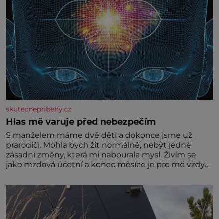
skutecnepribehy.cz
Hlas mě varuje před nebezpečím
S manželem máme dvě děti a dokonce jsme už
prarodiči. Mohla bych žít normálně, nebýt jedné
zásadní změny, která mi nabourala mysl. Živím se
jako mzdová účetní a konec měsíce je pro mě vždy
velice psychicky náročným obdobím. Od té chvíle, co
máme vnoučata, mi dcera čím dál častěji volá o
pomoc, co se hlídání týče. Dalo by se