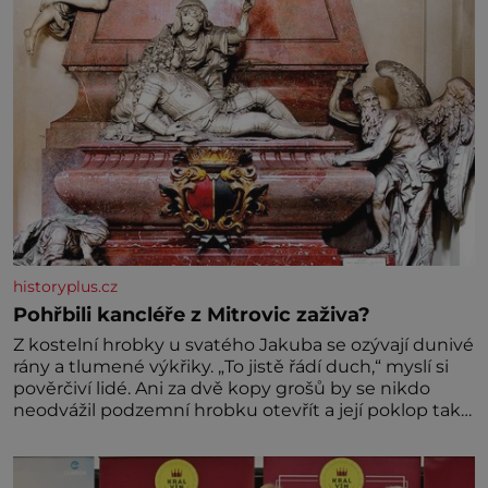
historyplus.cz
Pohřbili kancléře z Mitrovic zaživa?
Z kostelní hrobky u svatého Jakuba se ozývají dunivé
rány a tlumené výkřiky. „To jistě řádí duch,“ myslí si
pověrčiví lidé. Ani za dvě kopy grošů by se nikdo
neodvážil podzemní hrobku otevřít a její poklop tak
raději jen skrápí svěcenou vodou. Za několik dní
divné burácení skutečně ustane. Když o mnoho let
později hrobku