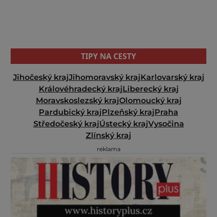
TIPY NA CESTY
Jihočeský kraj
Jihomoravský kraj
Karlovarský kraj
Královéhradecký kraj
Liberecký kraj
Moravskoslezský kraj
Olomoucký kraj
Pardubický kraj
Plzeňský kraj
Praha
Středočeský kraj
Ústecký kraj
Vysočina
Zlínský kraj
reklama