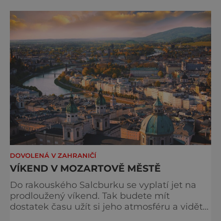
pak jsou cíle vaší dovolené jasné. Vydejte se
do Salzburgu přes Linz. Poznáte nejen
krásná města a úchvatné památky, ale
navštívíte i jedinečno
DOVOLENÁ V ZAHRANIČÍ
VÍKEND V MOZARTOVĚ MĚSTĚ
Do rakouského Salcburku se vyplatí jet na
prodloužený víkend. Tak budete mít
dostatek času užít si jeho atmosféru a vidět
to nejzajímavější. Městečko pod vysokými