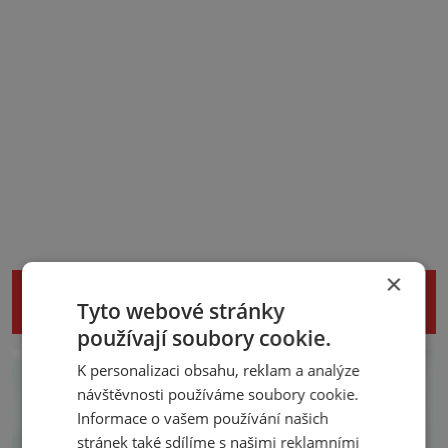
×
NENECHTE SI UJÍT DALŠÍ ZAJÍMAVÉ
Tyto webové stránky
ČLÁNKY
používají soubory cookie.
K personalizaci obsahu, reklam a analýze
návštěvnosti používáme soubory cookie.
Informace o vašem používání našich
stránek také sdílíme s našimi reklamními