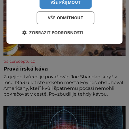
VŠE PŘIJMOUT
VŠE ODMÍTNOUT
ZOBRAZIT PODROBNOSTI
tisicereceptu.cz
Pravá irská káva
Za jejího tvůrce je považován Joe Sharidan, když v
roce 1943 u letiště irského města Foynes obsluhoval
Američany, kteří kvůli špatnému počasí nemohli
pokračovat v cestě. Povzbudil je tehdy kávou,