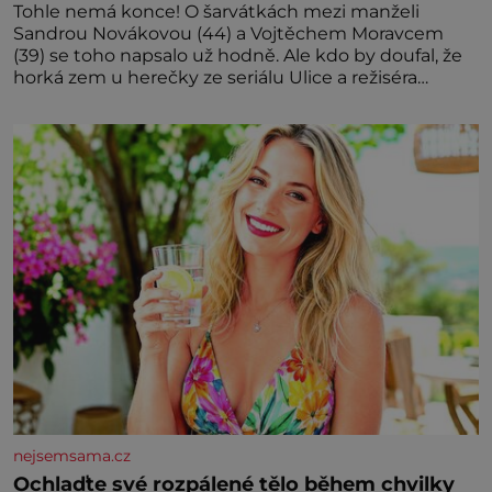
Tohle nemá konce! O šarvátkách mezi manželi
Sandrou Novákovou (44) a Vojtěchem Moravcem
(39) se toho napsalo už hodně. Ale kdo by doufal, že
horká zem u herečky ze seriálu Ulice a režiséra
vychladne,
nejsemsama.cz
Ochlaďte své rozpálené tělo během chvilky