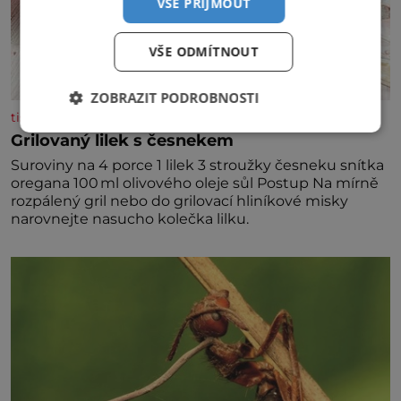
VŠE PŘIJMOUT
VŠE ODMÍTNOUT
ZOBRAZIT PODROBNOSTI
tisicereceptu.cz
Grilovaný lilek s česnekem
Suroviny na 4 porce 1 lilek 3 stroužky česneku snítka
oregana 100 ml olivového oleje sůl Postup Na mírně
rozpálený gril nebo do grilovací hliníkové misky
narovnejte nasucho kolečka lilku.