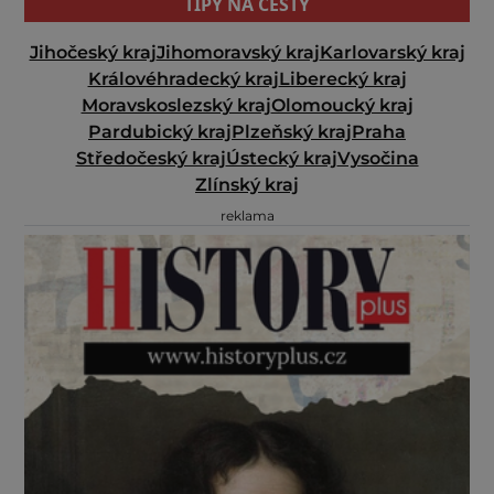
TIPY NA CESTY
Jihočeský kraj
Jihomoravský kraj
Karlovarský kraj
Královéhradecký kraj
Liberecký kraj
Moravskoslezský kraj
Olomoucký kraj
Pardubický kraj
Plzeňský kraj
Praha
Středočeský kraj
Ústecký kraj
Vysočina
Zlínský kraj
reklama