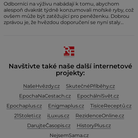
Odborníci na výživu nabádají k tomu, abychom
alespoň dvakrát týdně konzumovali mořské ryby, což
ovšem může být zatěžující pro peněženku. Dobrou
zprávou je, že hvězdou doporučení se nyní staly
konzervo
Navštivte také naše další internetové
projekty:
NašeHvězdy.cz
SkutečnéPříběhy.cz
EpochaNaCestach.cz
EpochálníSvět.cz
Epochaplus.cz
Enigmaplus.cz
TisíceReceptů.cz
21Stoleti.cz
iLuxus.cz
RezidenceOnline.cz
DarujteČasopis.cz
HistoryPlus.cz
NejsemSama.cz