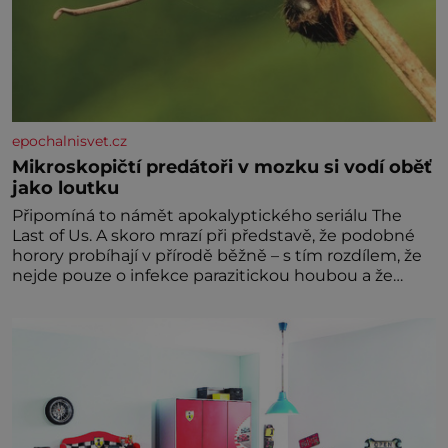
epochalnisvet.cz
Mikroskopičtí predátoři v mozku si vodí oběť
jako loutku
Připomíná to námět apokalyptického seriálu The
Last of Us. A skoro mrazí při představě, že podobné
horory probíhají v přírodě běžně – s tím rozdílem, že
nejde pouze o infekce parazitickou houbou a že
predátor dokáže ovládat jen vývojově nesrovnatelně
jednodušší živočichy, než je člověk. Najít skutečné
zombie není nic nemožného ani v naší přírodě.