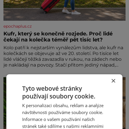
epochaplus.cz
Kufr, který se konečně rozjede. Proč lidé
čekají na kolečka téměř pět tisíc let?
Kolo patří k nejstarším vynálezům lidstva, ale kufr na
kolečkách se objevuje až ve 20. století. Po tisíce let
lidé vláčejí těžká zavazadla v rukou, na zádech nebo
je nakládají na povozy. Stačí přitom jediný nápad,
připevnit ke kufru kolečka. Jenže právě ten nikdo
dlouho nedostane. Až jednou se na letišti ozve věta,
×
která změní
Tyto webové stránky
používají soubory cookie.
K personalizaci obsahu, reklam a analýze
návštěvnosti používáme soubory cookie.
Informace o vašem používání našich
stránek také sdílíme s našimi reklamními