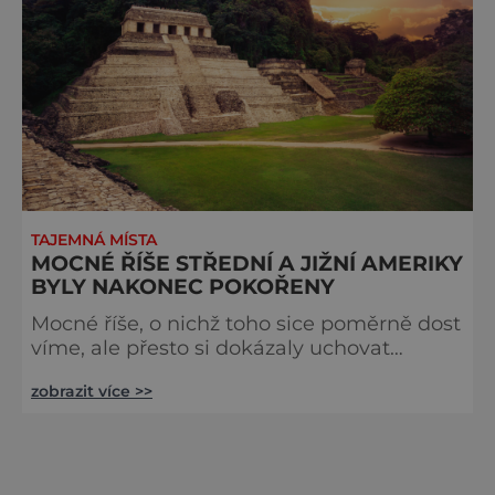
TAJEMNÁ MÍSTA
MOCNÉ ŘÍŠE STŘEDNÍ A JIŽNÍ AMERIKY
BYLY NAKONEC POKOŘENY
Mocné říše, o nichž toho sice poměrně dost
víme, ale přesto si dokázaly uchovat
mnohá tajemství, se rozkládaly na
zobrazit více >>
dnešním území Střední a Jižní Ameriky.
Jejich rozvoj byl však brutálně ukončen
příchodem španělských kolonizátorů, poté,
co roku 1492 Kryštof Kolumbus Ameriku
„objevil“. Bohužel to pro dnešní archeology