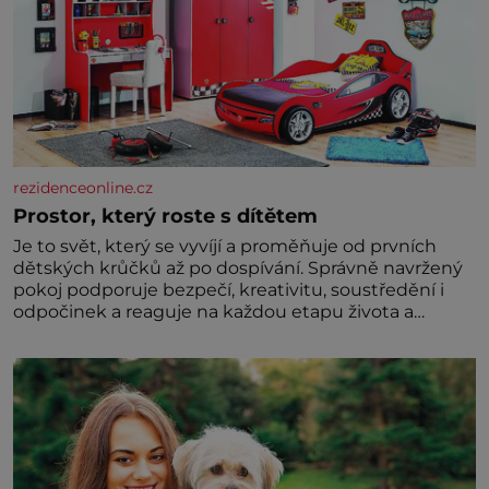
rezidenceonline.cz
Prostor, který roste s dítětem
Je to svět, který se vyvíjí a proměňuje od prvních
dětských krůčků až po dospívání. Správně navržený
pokoj podporuje bezpečí, kreativitu, soustředění i
odpočinek a reaguje na každou etapu života a
specifické potřeby dítěte. Pro nejmenší je klíčová
jednoduchost, měkkost a bezpečí, proto by pokoj
miminka měl působit především klidně a útulně.
Předškolní věk je