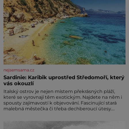
nejsemsama.cz
Sardinie: Karibik uprostřed Středomoří, který
vás okouzlí
Italský ostrov je nejen místem překrásných pláží,
které se vyrovnají těm exotickým. Najdete na něm i
spousty zajímavostí k objevování. Fascinující stará
malebná městečka či třeba dechberoucí útesy.
Druhý největší italský ostrov o velikosti přibližně
jedné třetiny České republiky vás ohromí nejen
svými plážemi s bílým pískem jako v Karibiku, ale i