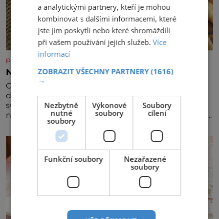
a analytickými partnery, kteří je mohou
kombinovat s dalšími informacemi, které
jste jim poskytli nebo které shromáždili
při vašem používání jejich služeb.
Více
informací
panidomu.cz
ZOBRAZIT VŠECHNY PARTNERY
(1616)
Nezapomínejte na petržel
→
Obsahuje totiž spoustu zdraví prospěšných látek, a
dokonce je považována za tuzemskou
Nezbytně
Výkonové
Soubory
superpotravinu. Zázrak plný vitaminů V petrželi
nutné
soubory
cílení
najdete vitaminy B1, B2, B3, B6, provitamin A, vitamin
soubory
E a velké množství vitamínu C (nejvíce ho má nať,
dokonce třikrát více než pomeranč, v kořeni je také,
ale je ho desetkrát méně), a kyselinu listovou. Ale
Funkční soubory
Nezařazené
soubory