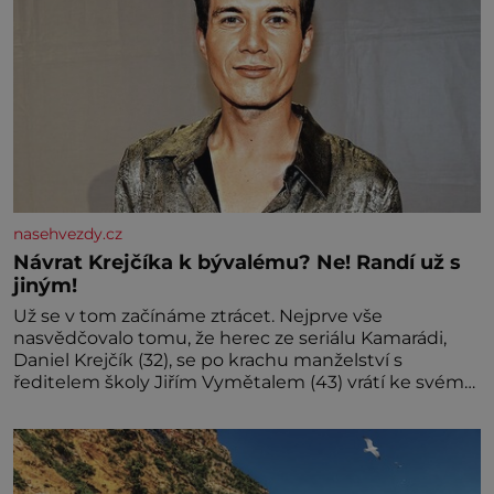
nasehvezdy.cz
Návrat Krejčíka k bývalému? Ne! Randí už s
jiným!
Už se v tom začínáme ztrácet. Nejprve vše
nasvědčovalo tomu, že herec ze seriálu Kamarádi,
Daniel Krejčík (32), se po krachu manželství s
ředitelem školy Jiřím Vymětalem (43) vrátí ke svému
bývalému p