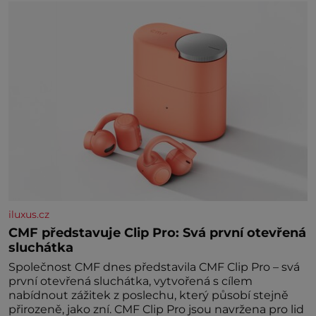
Johannovi (1756–1835), který má malý statek na
Jesenicku
iluxus.cz
CMF představuje Clip Pro: Svá první otevřená
sluchátka
Společnost CMF dnes představila CMF Clip Pro – svá
první otevřená sluchátka, vytvořená s cílem
nabídnout zážitek z poslechu, který působí stejně
přirozeně, jako zní. CMF Clip Pro jsou navržena pro lid