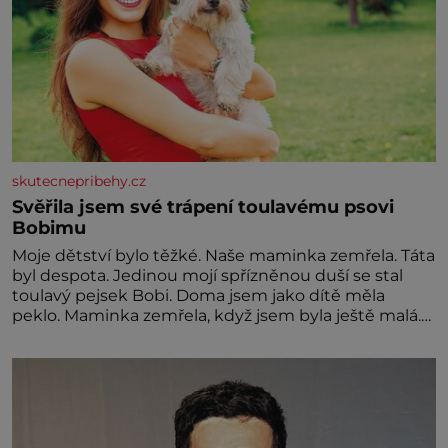
skutecnepribehy.cz
Svěřila jsem své trápení toulavému psovi
Bobimu
Moje dětství bylo těžké. Naše maminka zemřela. Táta
byl despota. Jedinou mojí spřízněnou duší se stal
toulavý pejsek Bobi. Doma jsem jako dítě měla
peklo. Maminka zemřela, když jsem byla ještě malá.
Otec hodně pil a často dokázal propít skoro celou
výplatu. Čtyři roky jsem chodila do školy u nás na
vesnici. Měli mě tam rádi, protože