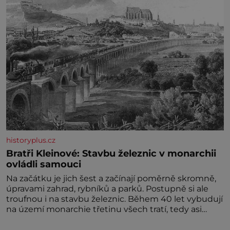
divokou krajinou, také bohatou historií i
luxusem.Zjistěte,
historyplus.cz
Bratři Kleinové: Stavbu železnic v monarchii
ovládli samouci
Na začátku je jich šest a začínají poměrně skromně,
úpravami zahrad, rybníků a parků. Postupně si ale
troufnou i na stavbu železnic. Během 40 let vybudují
na území monarchie třetinu všech tratí, tedy asi
3500 kilometrů! Ohromně na tom zbohatnou…
Podnikavého ducha zdědí bratři Kleinové po otci