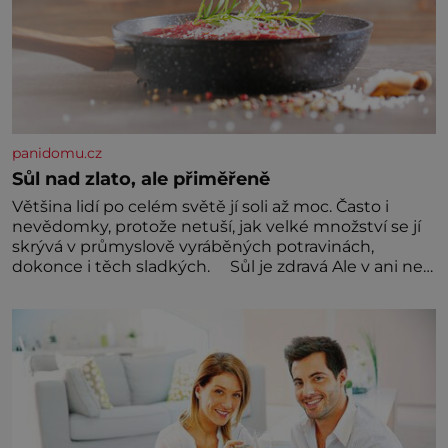
panidomu.cz
Sůl nad zlato, ale přiměřeně
Většina lidí po celém světě jí soli až moc. Často i
nevědomky, protože netuší, jak velké množství se jí
skrývá v průmyslově vyráběných potravinách,
dokonce i těch sladkých. Sůl je zdravá Ale v ani ne
třetinovém množství, než je pro většinu populace
běžné. Její základní složky– sodík a chlór – jsou
zásadní pro správné hospodaření