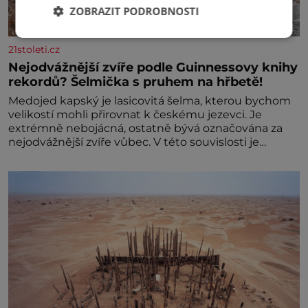
ZOBRAZIT PODROBNOSTI
21stoleti.cz
Nejodvážnější zvíře podle Guinnessovy knihy
rekordů? Šelmička s pruhem na hřbetě!
Medojed kapský je lasicovitá šelma, kterou bychom
velikostí mohli přirovnat k českému jezevci. Je
extrémně nebojácná, ostatně bývá označována za
nejodvážnější zvíře vůbec. V této souvislosti je
dokonc