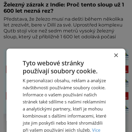
Železný zázrak z Indie: Proč tento sloup už 1
600 let nezná rez?
Představa, že železo musí na dešti během několika
let zrezivět, bere v Dillí za své. Uprostřed komplexu
Qutb stojí více než sedm metrů vysoký železný
sloup, který už přibližně 1 600 let odolává počasí
×
Tyto webové stránky
používají soubory cookie.
K personalizaci obsahu, reklam a analýze
návštěvnosti používáme soubory cookie.
Informace o vašem používání našich
stránek také sdílíme s našimi reklamními
a analytickými partnery, kteří je mohou
kombinovat s dalšími informacemi, které
jste jim poskytli nebo které shromáždili
při vašem používání jejich služeb.
Více