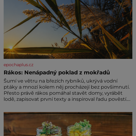
epochaplus.cz
Rákos: Nenápadný poklad z mokřadů
Šumí ve větru na březích rybníků, ukrývá vodní
ptáky a mnozí kolem něj procházejí bez povšimnutí.
Přesto právě rákos pomáhal stavět domy, vyrábět
lodě, zapisovat první texty a inspiroval řadu pověstí.
Tato skromná, ale užitečná rostlina provází člověka
už tisíce let. Většina lidí vnímá rákos jen jako
obyčejnou kulisu letního koupání. Stačí se však
podívat