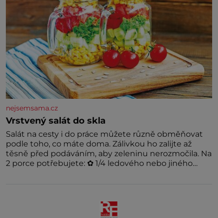
nejsemsama.cz
Vrstvený salát do skla
Salát na cesty i do práce můžete různě obměňovat
podle toho, co máte doma. Zálivkou ho zalijte až
těsně před podáváním, aby zeleninu nerozmočila. Na
2 porce potřebujete: ✿ 1/4 ledového nebo jiného
salátu (římský salát, polníček…) ✿ 1 malá konzerva
kukuřice ✿ ½ okurky ✿ 2 rajčata Zálivka: ✿ 4 lžíce
olivového oleje ✿ 1 lžíci citronové šťávy ✿ ½ stroužku