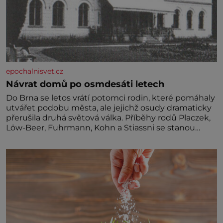
epochalnisvet.cz
Návrat domů po osmdesáti letech
Do Brna se letos vrátí potomci rodin, které pomáhaly
utvářet podobu města, ale jejichž osudy dramaticky
přerušila druhá světová válka. Příběhy rodů Placzek,
Löw-Beer, Fuhrmann, Kohn a Stiassni se stanou
jednou z hlavních dramaturgických linií festivalu
židovské kultury ŠTETL FEST 2026. Některé návraty
nejsou jednoduché. Místa, která si člověk pamatuje z
rodinných vyprávění, už dávno