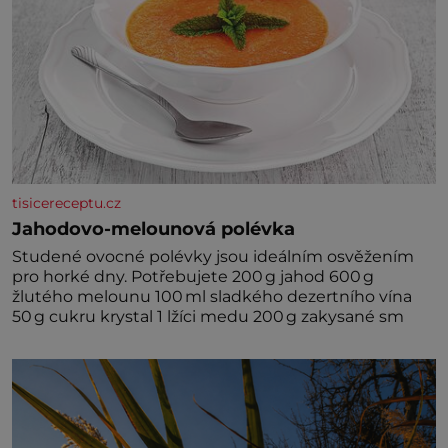
tisicereceptu.cz
Jahodovo-melounová polévka
Studené ovocné polévky jsou ideálním osvěžením
pro horké dny. Potřebujete 200 g jahod 600 g
žlutého melounu 100 ml sladkého dezertního vína
50 g cukru krystal 1 lžíci medu 200 g zakysané sm