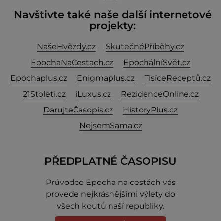
Navštivte také naše další internetové
projekty:
NašeHvězdy.cz
SkutečnéPříběhy.cz
EpochaNaCestach.cz
EpochálníSvět.cz
Epochaplus.cz
Enigmaplus.cz
TisíceReceptů.cz
21Stoleti.cz
iLuxus.cz
RezidenceOnline.cz
DarujteČasopis.cz
HistoryPlus.cz
NejsemSama.cz
PŘEDPLATNÉ ČASOPISU
Prúvodce Epocha na cestách vás
provede nejkrásnějšími výlety do
všech koutů naší republiky.