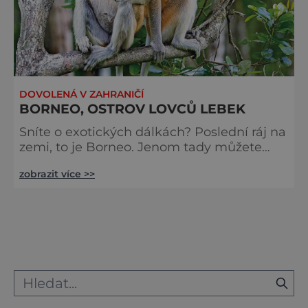
DOVOLENÁ V ZAHRANIČÍ
BORNEO, OSTROV LOVCŮ LEBEK
Sníte o exotických dálkách? Poslední ráj na
zemi, to je Borneo. Jenom tady můžete
vidět, co nikde na světě. Pláže i hory
zobrazit více >>
sahající do oblak, orangutany, či slunečné
medvídky. Borneo je dobré vidět co
nejdřív, dokud nezmizí kvůli těžařům
exotického dřeva! Dajakové, proslulí lovci
lebek, žijí v hlubokém vnitrozemí ostrova,
rozděleného mezi Malajsii a Indonésii, a
nebojte se, lidi už dávno neloví. Z