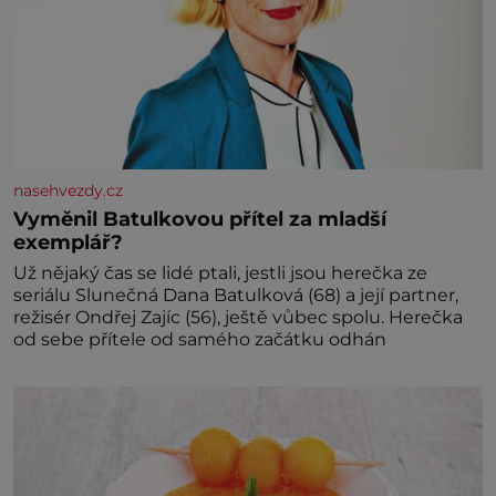
nasehvezdy.cz
Vyměnil Batulkovou přítel za mladší
exemplář?
Už nějaký čas se lidé ptali, jestli jsou herečka ze
seriálu Slunečná Dana Batulková (68) a její partner,
režisér Ondřej Zajíc (56), ještě vůbec spolu. Herečka
od sebe přítele od samého začátku odhán