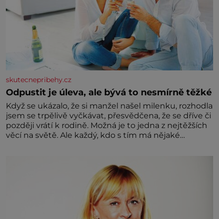
skutecnepribehy.cz
Odpustit je úleva, ale bývá to nesmírně těžké
Když se ukázalo, že si manžel našel milenku, rozhodla
jsem se trpělivě vyčkávat, přesvědčena, že se dříve či
později vrátí k rodině. Možná je to jedna z nejtěžších
věcí na světě. Ale každý, kdo s tím má nějaké
zkušenosti, se zapřísahá, že pokud odpustíte,
znatelně se vám uleví. Když se ke mně doneslo, že si
manžel pořídil milenku,