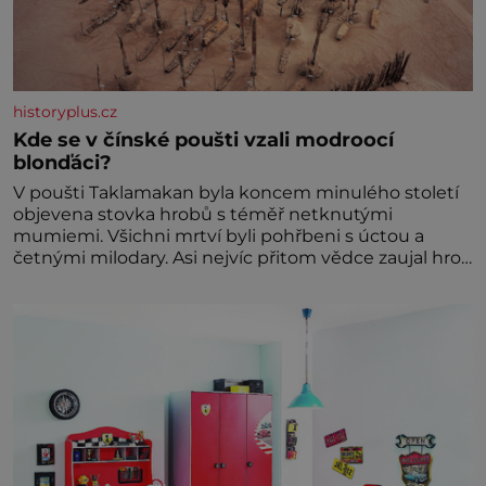
historyplus.cz
Kde se v čínské poušti vzali modroocí
blonďáci?
V poušti Taklamakan byla koncem minulého století
objevena stovka hrobů s téměř netknutými
mumiemi. Všichni mrtví byli pohřbeni s úctou a
četnými milodary. Asi nejvíc přitom vědce zaujal hrob
tříměsíčního chlapečka s modrou filcovou čapkou, z
níž se draly blonďaté vlásky. Fakt, že jsou těla
dávných lidí nesmírně dobře zachovalá, přičítají
odborníci zdejším klimatickým podmínkám. Sucho,
prosolené písky a extrémně