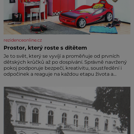
rezidenceonline.cz
Prostor, který roste s dítětem
Je to svět, který se vyvíjí a proměňuje od prvních
dětských krůčků až po dospívání. Správně navržený
pokoj podporuje bezpečí, kreativitu, soustředění i
odpočinek a reaguje na každou etapu života a
specifické potřeby dítěte. Pro nejmenší je klíčová
jednoduchost, měkkost a bezpečí, proto by pokoj
miminka měl působit především klidně a útulně.
Předškolní věk je