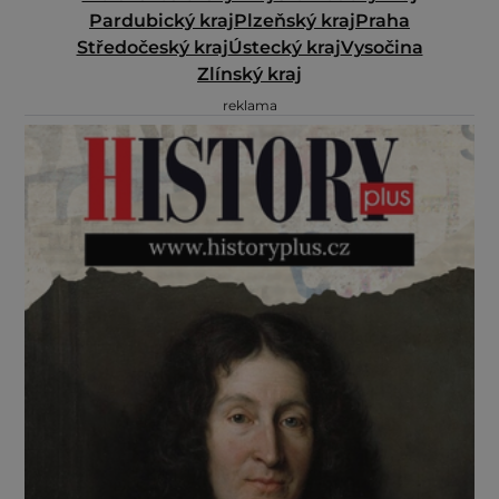
Pardubický kraj
Plzeňský kraj
Praha
Středočeský kraj
Ústecký kraj
Vysočina
Zlínský kraj
reklama