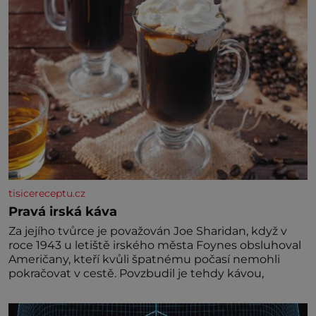
Předškolní věk je
tisicereceptu.cz
Pravá irská káva
Za jejího tvůrce je považován Joe Sharidan, když v
roce 1943 u letiště irského města Foynes obsluhoval
Američany, kteří kvůli špatnému počasí nemohli
pokračovat v cestě. Povzbudil je tehdy kávou,