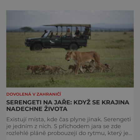
tam dostanete vlakem za pouhé dvě hodiny.
I proto je pravděpodobné, že v jeho
bazénech
DOVOLENÁ V ZAHRANIČÍ
SERENGETI NA JAŘE: KDYŽ SE KRAJINA
NADECHNE ŽIVOTA
Existují místa, kde čas plyne jinak. Serengeti
je jedním z nich. S příchodem jara se zde
rozlehlé pláně probouzejí do rytmu, který je
starší než lidstvo samo. Vzduch je těžký,