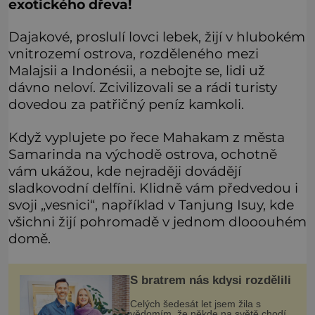
exotického dřeva!
Dajakové, proslulí lovci lebek, žijí v hlubokém
vnitrozemí ostrova, rozděleného mezi
Malajsii a Indonésii, a nebojte se, lidi už
dávno neloví. Zcivilizovali se a rádi turisty
dovedou za patřičný peníz kamkoli.
Když vyplujete po řece Mahakam z města
Samarinda na východě ostrova, ochotně
vám ukážou, kde nejraději dovádějí
sladkovodní delfíni. Klidně vám předvedou i
svoji „vesnici“, například v Tanjung Isuy, kde
všichni žijí pohromadě v jednom dlooouhém
domě.
S bratrem nás kdysi rozdělili
Celých šedesát let jsem žila s
vědomím, že někde na světě chodí