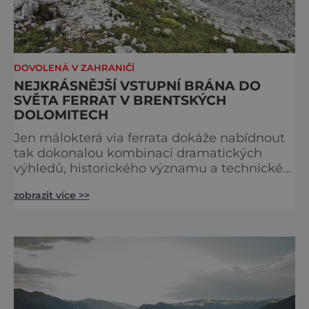
DOVOLENÁ V ZAHRANIČÍ
NEJKRÁSNĚJŠÍ VSTUPNÍ BRÁNA DO
SVĚTA FERRAT V BRENTSKÝCH
DOLOMITECH
Jen málokterá via ferrata dokáže nabídnout
tak dokonalou kombinaci dramatických
výhledů, historického významu a technické
přístupnosti jako Via Ferrata Sosat. V srdci
zobrazit více >>
Brentských Dolomit představuje vstupní
bránu do legendárního systému Via delle
Bocchette, který je mezi milovníky ferrat
považován za jednu z nejkrásnějších
vysokohorských tras na světě. Přestože
samotná ferrata nepatří mezi techn