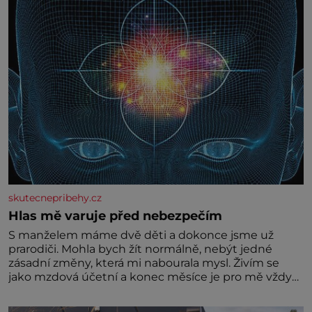
skutecnepribehy.cz
Hlas mě varuje před nebezpečím
S manželem máme dvě děti a dokonce jsme už
prarodiči. Mohla bych žít normálně, nebýt jedné
zásadní změny, která mi nabourala mysl. Živím se
jako mzdová účetní a konec měsíce je pro mě vždy
velice psychicky náročným obdobím. Od té chvíle, co
máme vnoučata, mi dcera čím dál častěji volá o