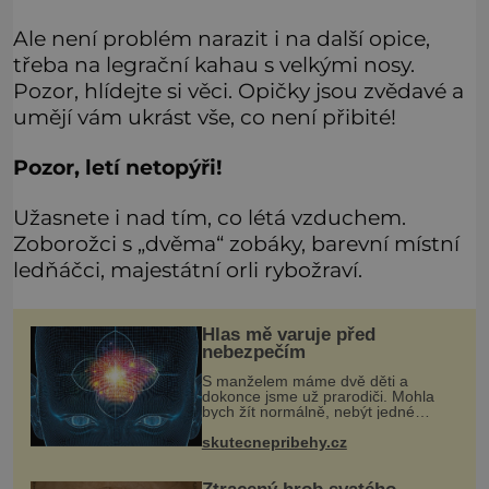
Ale není problém narazit i na další opice,
třeba na legrační kahau s velkými nosy.
Pozor, hlídejte si věci. Opičky jsou zvědavé a
umějí vám ukrást vše, co není přibité!
Pozor, letí netopýři!
Užasnete i nad tím, co létá vzduchem.
Zoborožci s „dvěma“ zobáky, barevní místní
ledňáčci, majestátní orli rybožraví.
Hlas mě varuje před
nebezpečím
S manželem máme dvě děti a
dokonce jsme už prarodiči. Mohla
bych žít normálně, nebýt jedné
zásadní změny, která mi nabourala
mysl. Živím se jako mzdová účetní a
skutecnepribehy.cz
konec měsíce je pro mě vždy velice
psyc