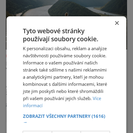
×
Tyto webové stránky
používají soubory cookie.
K personalizaci obsahu, reklam a analýze
návštěvnosti používáme soubory cookie.
DOVOLENÁ V ZAHRANIČÍ
Informace o vašem používání našich
DUNAJSKÁ CYKLOSTEZKA: MATKA
VŠECH CYKLOSTEZEK
stránek také sdílíme s našimi reklamními
a analytickými partnery, kteří je mohou
Hornorakouský region Donau představuje
kombinovat s dalšími informacemi, které
dovolenou, která zpomaluje tempo a
jste jim poskytli nebo které shromáždili
zanechává trvalý dojem. Mezi řekami,
při vašem používání jejich služeb.
Více
zvlněnou krajinou a mírnými rovinami se zde
zobrazit více >>
informací
propojují pohyb, příroda, gastronomie a
kultura v zážitky, které mají skutečnou
ZOBRAZIT VŠECHNY PARTNERY
(1616)
hodnotu. Nejde tu o to být stále výš, rychleji
→
a dál, ale o výjimečné okamžiky – při
cyklistických výletech podél řek, pěších