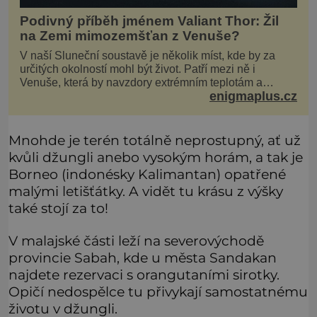
Podivný příběh jménem Valiant Thor: Žil
na Zemi mimozemšťan z Venuše?
V naší Sluneční soustavě je několik míst, kde by za
určitých okolností mohl být život. Patří mezi ně i
Venuše, která by navzdory extrémním teplotám a
enigmaplus.cz
smrtícímu složení atmosféry teoreticky mohla ukrývat
životní formy. Potvrzovat to má i podivný příběh muže
jménem Valiant Thor. Opravdu šlo o mimozem
Mnohde je terén totálně neprostupný, ať už
kvůli džungli anebo vysokým horám, a tak je
Borneo (indonésky Kalimantan) opatřené
malými letišťátky. A vidět tu krásu z výšky
také stojí za to!
V malajské části leží na severovýchodě
provincie Sabah, kde u města Sandakan
najdete rezervaci s orangutaními sirotky.
Opičí nedospělce tu přivykají samostatnému
životu v džungli.