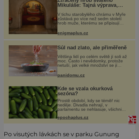
Ztracený hrob svatého
Mikuláše: Tajná výprava,
která odnesla nejslavnější
V tichu starobylého chrámu v Myře
relikvii do Itálie
zůstává po více než sedm století
hrob muže, kterému se připisují
zázraky, pomoc chudým i záchrana
námořníků v bouřích. Pak ale
enigmaplus.cz
přichází rok 1087 a klidné místo se
měn
Sůl nad zlato, ale přiměřeně
Většina lidí po celém světě jí soli až
moc. Často i nevědomky, protože
netuší, jak velké množství se jí
skrývá v průmyslově vyráběných
potravinách, dokonce i těch
panidomu.cz
sladkých. Sůl je zdravá
Kde se vzala okurková
sezóna?
Prostě období, kdy se téměř nic
neděje. Divadla nehrají, v
parlamentu se nehlasuje, všichni
jsou na dovolené a média tak nemají
epochaplus.cz
o čem mluvit a psát. A vymýšlejí si
proto témata, které nikoho nezajímaj
Po visutých lávkách se v parku Gunung