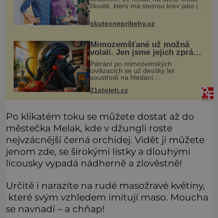
člověk, který má stejnou krev jako já.
Jen jsem si už nedovedla vybavit
jeho tvář. Byli jsme ještě malí, když
skutecnepribehy.cz
jsme s mým o šest let mlad
Mimozemšťané už možná
volali. Jen jsme jejich zprávu
nedokázali rozpoznat
Pátrání po mimozemských
civilizacích se už desítky let
soustředí na hledání
úzkopásmových rádiových signálů,
21stoleti.cz
které by příroda sama vytvořila jen
stěží. Nová studie však naznačuje,
že právě tato strate
Po klikatém toku se můžete dostat až do
městečka Melak, kde v džungli roste
nejvzácnější černá orchidej. Vidět ji můžete
jenom zde, se širokými lístky a dlouhými
licousky vypadá nádherně a zlověstně!
Určitě i narazíte na rudé masožravé květiny,
které svým vzhledem imitují maso. Moucha
se navnadí – a chňap!