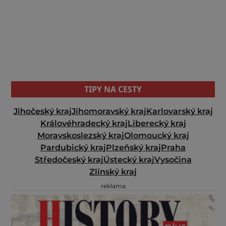
TIPY NA CESTY
Jihočeský kraj
Jihomoravský kraj
Karlovarský kraj
Královéhradecký kraj
Liberecký kraj
Moravskoslezský kraj
Olomoucký kraj
Pardubický kraj
Plzeňský kraj
Praha
Středočeský kraj
Ústecký kraj
Vysočina
Zlínský kraj
reklama