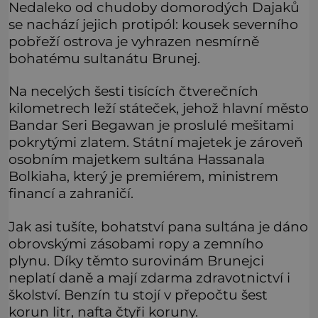
Nedaleko od chudoby domorodých Dajaků
se nachází jejich protipól: kousek severního
pobřeží ostrova je vyhrazen nesmírně
bohatému sultanátu Brunej.
Na necelých šesti tisících čtverečních
kilometrech leží státeček, jehož hlavní město
Bandar Seri Begawan je proslulé mešitami
pokrytými zlatem. Státní majetek je zároveň
osobním majetkem sultána Hassanala
Bolkiaha, který je premiérem, ministrem
financí a zahraničí.
Jak asi tušíte, bohatství pana sultána je dáno
obrovskými zásobami ropy a zemního
plynu. Díky těmto surovinám Brunejci
neplatí daně a mají zdarma zdravotnictví i
školství. Benzín tu stojí v přepočtu šest
korun litr, nafta čtyři koruny.