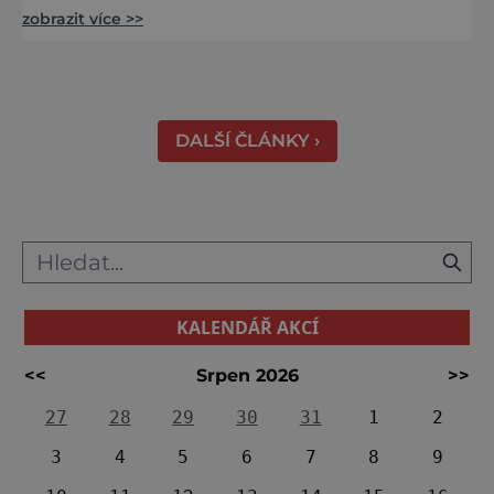
zobrazit více >>
tráva svěží a horizont nekonečný. A právě v
těchto týdnech se odehrává jedno z
nejintenzivnějších přírodních divadel na
světě. Na jihu Serengeti se každoročně
shromažďují statisíce zvířat. Více než 1,5
DALŠÍ ČLÁNKY ›
milionu pakoňů, dop
KALENDÁŘ AKCÍ
<<
Srpen 2026
>>
27
28
29
30
31
1
2
3
4
5
6
7
8
9