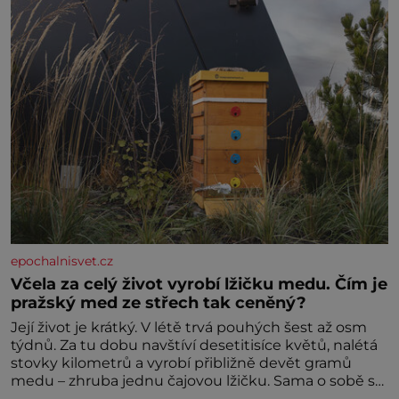
pomoc, co se hlídání týče. Dalo by se
epochalnisvet.cz
Včela za celý život vyrobí lžičku medu. Čím je
pražský med ze střech tak ceněný?
Její život je krátký. V létě trvá pouhých šest až osm
týdnů. Za tu dobu navštíví desetitisíce květů, nalétá
stovky kilometrů a vyrobí přibližně devět gramů
medu – zhruba jednu čajovou lžičku. Sama o sobě se
může zdát bezvýznamná. Teprve když se spojí s