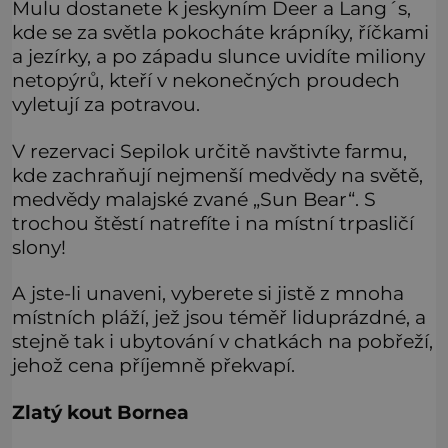
Mulu dostanete k jeskyním Deer a Lang´s,
kde se za světla pokocháte krápníky, říčkami
a jezírky, a po západu slunce uvidíte miliony
netopýrů, kteří v nekonečných proudech
vyletují za potravou.
V rezervaci Sepilok určitě navštivte farmu,
kde zachraňují nejmenší medvědy na světě,
medvědy malajské zvané „Sun Bear“. S
trochou štěstí natrefíte i na místní trpasličí
slony!
A jste-li unaveni, vyberete si jistě z mnoha
místních pláží, jež jsou téměř liduprázdné, a
stejně tak i ubytování v chatkách na pobřeží,
jehož cena příjemně překvapí.
Zlatý kout Bornea