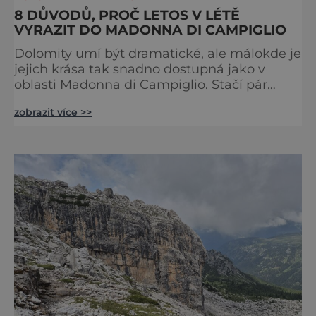
8 DŮVODŮ, PROČ LETOS V LÉTĚ
VYRAZIT DO MADONNA DI CAMPIGLIO
Dolomity umí být dramatické, ale málokde je
jejich krása tak snadno dostupná jako v
oblasti Madonna di Campiglio. Stačí pár
minut v lanovce a ocitnete se mezi skalními
zobrazit více >>
věžemi, horskými jezery a nekonečnými
výhledy. Přinášíme tipy na osm zážitků, kvůli
kterým stojí za to naplánovat si letní
dovolenou právě sem. Madonna di
Campiglio uhrane každé ráno, kdy první
paprsky kreslí na vrcholcích Brenty