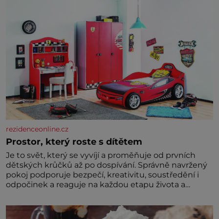
rezidenceonline.cz
Prostor, který roste s dítětem
Je to svět, který se vyvíjí a proměňuje od prvních
dětských krůčků až po dospívání. Správně navržený
pokoj podporuje bezpečí, kreativitu, soustředění i
odpočinek a reaguje na každou etapu života a
specifické potřeby dítěte. Pro nejmenší je klíčová
jednoduchost, měkkost a bezpečí, proto by pokoj
miminka měl působit především klidně a útulně.