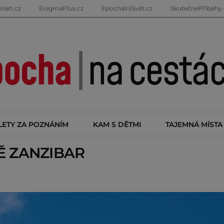
oleti.cz
EnigmaPlus.cz
EpochálníSvět.cz
SkutečnéPříběhy.
LETY ZA POZNÁNÍM
KAM S DĚTMI
TAJEMNÁ MÍSTA
TĚ
ZANZIBAR