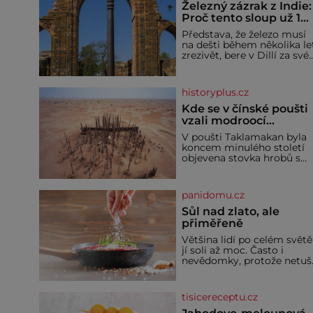
Železný zázrak z Indie:
Proč tento sloup už 1
600 let nezná rez?
Představa, že železo musí
na dešti během několika le
zrezivět, bere v Dillí za své.
Uprostřed komplexu Qutb
stojí více než sedm metrů
vysoký železný sloup, který
historyplus.cz
už přibližně 1 600 let
odolává počasí
Kde se v čínské poušti
vzali modroocí
blonďáci?
V poušti Taklamakan byla
koncem minulého století
objevena stovka hrobů s
téměř netknutými
mumiemi. Všichni mrtví
byli pohřbeni s úctou a
panidomu.cz
četnými milodary. Asi
nejvíc přitom vědce zaujal
Sůl nad zlato, ale
hrob tříměsíčního
přiměřeně
chlapečka s modrou
Většina lidí po celém světě
filcovou čapkou, z níž se
jí soli až moc. Často i
draly blonďaté vlásky. Fakt,
nevědomky, protože netuší
že jsou těla dávných lidí
jak velké množství se jí
nesmírně dobře zachovalá,
skrývá v průmyslově
přičítají odborníci zdejším
vyráběných potravinách,
klimatickým podmínkám.
tisicereceptu.cz
dokonce i těch sladkých.
Sucho, prosolené písky a
Sůl je zdravá Ale v ani ne