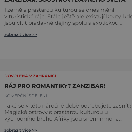
I země s prastarou kulturou se dnes mění
v turistické ráje. Stále ještě ale existují kouty, kd
jsou cítit pradávné dějiny spolu s exotickou
přírodou. Souostroví Zanzibar vás zcela uchvátí.
zobrazit více >>
Pojďte se zasnít s námi… Ostrovy Zanzibaru,
tvořené dvěma největšími, Ungujou a Pembou,
plus dalšími malými ostrůvky, byly kdysi nezávis
dnes patří Tanzanii. Už hlavní město Zanzibar
Town, zvané kdysi pr
DOVOLENÁ V ZAHRANIČÍ
RÁJ PRO ROMANTIKY? ZANZIBAR!
KOMERČNÍ SDĚLENÍ
Také se v této náročné době potřebujete zasnít?
Magické ostrovy s prastarou kulturou u
východního břehu Afriky jsou snem mnoha
romantických duší. Cesta po krásných plážích s
zobrazit více >>
bílým pískem začíná... Zanzibar tvoří dva největší