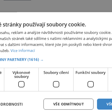
ostrovy Unguja a Pemba plus další malé ostrův
v Indickém oceánu a byl kdysi nezávislý – dnes
patří Tanzanii. Už hlavní město Zanzibar Town,
zvané kdysi prostě Kamenné (St
 stránky používají soubory cookie.
obsahu, reklam a analýze návštěvnosti používáme soubory cookie.
ašich stránek také sdílíme s našimi reklamními a analytickými par
 s dalšími informacemi, které jste jim poskytli nebo které shro
služeb.
Více informací
HNY PARTNERY
(1616) →
é
Výkonové
Soubory cílení
Funkční soubory
soubory
ODROBNOSTI
VŠE ODMÍTNOUT
VŠ