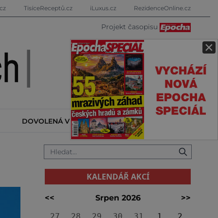
cz
TisíceReceptů.cz
iLuxus.cz
RezidenceOnline.cz
Projekt časopisu
×
DOVOLENÁ V ZAHRANIČÍ
KALENDÁŘ AKCÍ
KALENDÁŘ AKCÍ
<<
Srpen 2026
>>
27
28
29
30
31
1
2