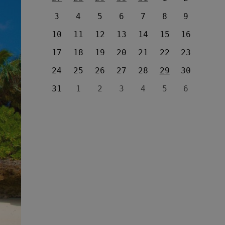
3
4
5
6
7
8
9
10
11
12
13
14
15
16
17
18
19
20
21
22
23
24
25
26
27
28
29
30
31
1
2
3
4
5
6