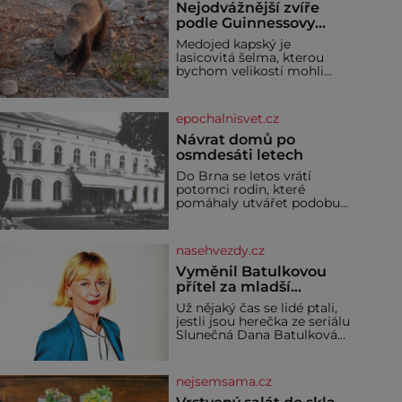
Nejodvážnější zvíře
podle Guinnessovy
knihy rekordů?
Medojed kapský je
Šelmička s pruhem na
lasicovitá šelma, kterou
hřbetě!
bychom velikostí mohli
přirovnat k českému
jezevci. Je extrémně
nebojácná, ostatně bývá
epochalnisvet.cz
označována za
nejodvážnější zvíře vůbec. V
Návrat domů po
této souvislosti je dokonc
osmdesáti letech
Do Brna se letos vrátí
potomci rodin, které
pomáhaly utvářet podobu
města, ale jejichž osudy
dramaticky přerušila druhá
světová válka. Příběhy rodů
nasehvezdy.cz
Placzek, Löw-Beer,
Fuhrmann, Kohn a Stiassni
Vyměnil Batulkovou
se stanou jednou z hlavních
přítel za mladší
dramaturgických linií
exemplář?
Už nějaký čas se lidé ptali,
festivalu židovské kultury
jestli jsou herečka ze seriálu
ŠTETL FEST 2026. Některé
Slunečná Dana Batulková
návraty nejsou jednoduché.
(68) a její partner, režisér
Místa, která si člověk
Ondřej Zajíc (56), ještě
pamatuje z rodinných
vůbec spolu. Herečka od
vyprávění, už dávno
nejsemsama.cz
sebe přítele od samého
začátku odhán