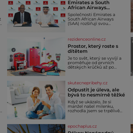
Emirates a South
African Airways
rozšiřují partnerství.
Společnosti Emirates a
Cestujícím nově
t
South African Airways
zpřístupní dalších
(SAA) rozšiřují svou
devět destinací v jižní a
dlouholetou codesharovou
spolupráci. Nová reciproční
střední Africe
dohoda zpřístupní
rezidenceonline.cz
cestujícím devět dalších
destinací v jižní a střední
Prostor, který roste s
Africe a u
dítětem
Je to svět, který se vyvíjí a
proměňuje od prvních
dětských krůčků až po
dospívání. Správně
navržený pokoj podporuje
bezpečí, kreativitu,
skutecnepribehy.cz
soustředění i odpočinek a
reaguje na každou etapu
Odpustit je úleva, ale
života a specifické potřeby
bývá to nesmírně těžké
dítěte. Pro nejmenší je
Když se ukázalo, že si
klíčová jednoduchost,
manžel našel milenku,
měkkost a bezpečí, proto
,
rozhodla jsem se trpělivě
by pokoj miminka měl
vyčkávat, přesvědčena, že
působit především klidně a
se dříve či později vrátí k
útulně. Předškolní věk je
rodině. Možná je to jedna z
epochaplus.cz
nejtěžších věcí na světě. Ale
každý, kdo s tím má nějaké