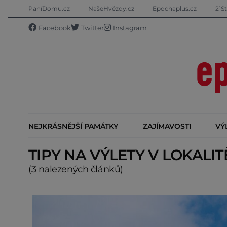
PaníDomu.cz
NašeHvězdy.cz
Epochaplus.cz
21St
Facebook
Twitter
Instagram
NEJKRÁSNĚJŠÍ PAMÁTKY
ZAJÍMAVOSTI
VÝ
TIPY NA VÝLETY V LOKALI
(3 nalezených článků)