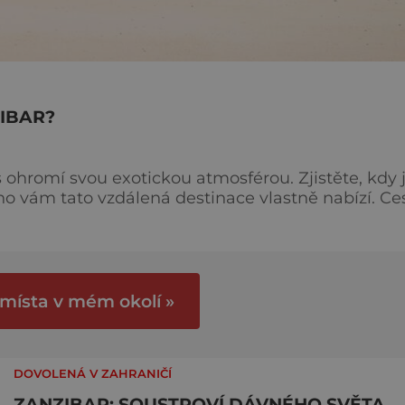
ZIBAR?
 ohromí svou exotickou atmosférou. Zjistěte, kdy 
 vám tato vzdálená destinace vlastně nabízí. Cestu
dnutím k tamnímu klimatu. Rozhodně se vyhněte
st hřejivým teplotám. Ty nejvyšší jsou během le
 místa v mém okolí »
DOVOLENÁ V ZAHRANIČÍ
ZANZIBAR: SOUSTROVÍ DÁVNÉHO SVĚTA