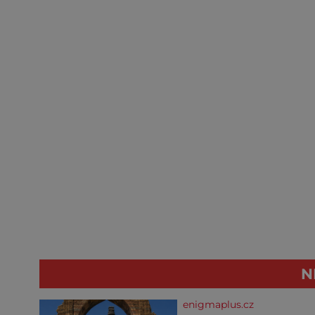
N
enigmaplus.cz