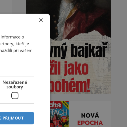
ky
×
 Informace o
tnery, kteří je
máždili při vašem
Nezařazené
soubory
E PŘIJMOUT