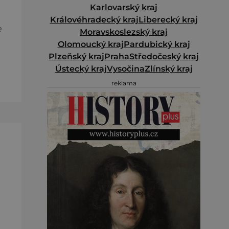
Karlovarský kraj
Královéhradecký kraj
Liberecký kraj
e
Moravskoslezský kraj
Olomoucký kraj
Pardubický kraj
Plzeňský kraj
Praha
Středočeský kraj
Ústecký kraj
Vysočina
Zlínský kraj
reklama
lé,