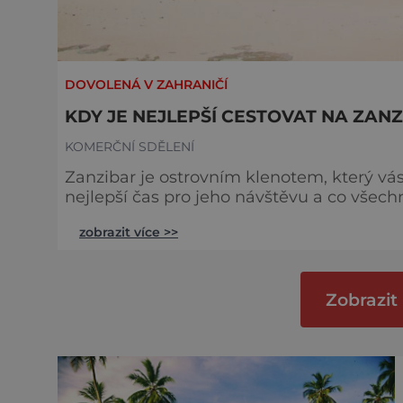
DOVOLENÁ V ZAHRANIČÍ
KDY JE NEJLEPŠÍ CESTOVAT NA ZAN
KOMERČNÍ SDĚLENÍ
Zanzibar je ostrovním klenotem, který vás
nejlepší čas pro jeho návštěvu a co všechno
na Zanzibar je vhodné plánovat s přihlé
zobrazit více >>
období monzunových dešťů a dejte předno
až března, což je ideální doba i s
Zobrazit