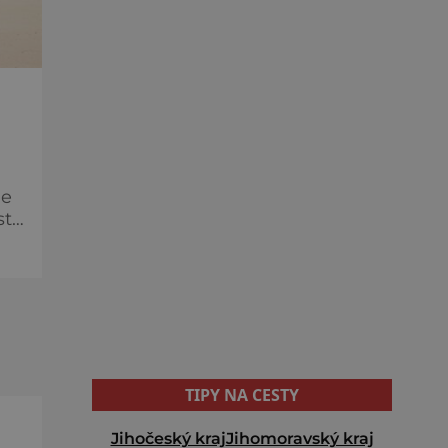
je
dna
TIPY NA CESTY
Jihočeský kraj
Jihomoravský kraj