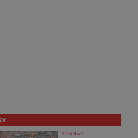
KY
21stoleti.cz