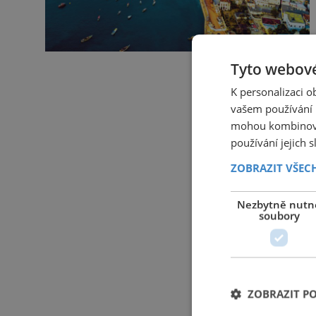
Tyto webové
K personalizaci 
vašem používání n
mohou kombinovat
používání jejich 
ZOBRAZIT VŠEC
Nezbytně nutn
soubory
ZOBRAZIT P