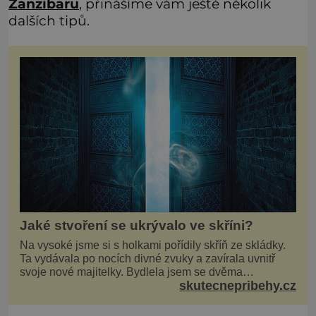
Zanzibaru
, přinášíme vám ještě několik
dalších tipů.
Jaké stvoření se ukrývalo ve skříni?
Na vysoké jsme si s holkami pořídily skříň ze skládky.
Ta vydávala po nocích divné zvuky a zavírala uvnitř
svoje nové majitelky. Bydlela jsem se dvěma
skutecnepribehy.cz
kamarádkami a bavilo nás zvelebovat si náš byt. Skoro
denně jsme tahaly domů různé kousky od babiček
nebo z bazaru, jako třeba staré zrcadlo a obrazy