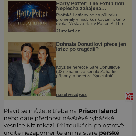
Harry Potter: The Exhibition.
Neplecha zahájena…
Pražské Letňany se na půl roku
proměnily v malý kus kouzelnického
světa. Výstava Harry Potter™: The
Exhibition přivezla do Česka
21stoleti.cz
originální filmové kostýmy a rekvizity,
Bradavice, Hagridovu chýši i uč
Dohnala Donutilovi přece jen
krize po tragédii?
Když se herečce Sáře Donutilové
(32), známé ze seriálu Záhadné
případy, a herci ze Specialistů
Martinu Donutilovi (35) narodil mrtvý
syn Matyáš, jako by je to ještě
semklo. A pak se jim narodil syn E
nasehvezdy.cz
Plavit se můžete třeba na
Prison Island
nebo dáte přednost návštěvě rybářské
vesnice Kizimkazi. Při toulkách po ostrově
určitě nezapomeňte ani na staré
perské