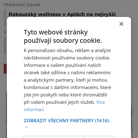
Předchozí článek
Rakouzský wellness v Aplách na nejvyšší
úrovni
×
Tyto webové stránky
Další článek
používají soubory cookie.
Pivní lázně Rožnov pod Radhoštěm: Relaxace
podle starých tradic
K personalizaci obsahu, reklam a analýze
návštěvnosti používáme soubory cookie.
Informace o vašem používání našich
SOUVISEJÍCÍ ČLÁNKY
stránek také sdílíme s našimi reklamními
a analytickými partnery, kteří je mohou
kombinovat s dalšími informacemi, které
jste jim poskytli nebo které shromáždili
při vašem používání jejich služeb.
Více
informací
ZOBRAZIT VŠECHNY PARTNERY
(1616)
→