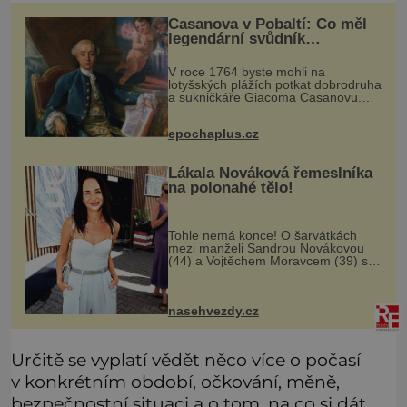
Casanova v Pobaltí: Co měl
legendární svůdník
společného se svobodnými
zednáři?
V roce 1764 byste mohli na
lotyšských plážích potkat dobrodruha
a sukničkáře Giacoma Casanovu.
Jeho cesta k Baltskému moři však
nebyla turistickým výletem, ale ryze
epochaplus.cz
pracovní cestou se zištnými úmysly.
Lákala Nováková řemeslníka
na polonahé tělo!
Tohle nemá konce! O šarvátkách
mezi manželi Sandrou Novákovou
(44) a Vojtěchem Moravcem (39) se
toho napsalo už hodně. Ale kdo by
doufal, že horká zem u herečky ze
seriálu Ulice a režiséra vychladne,
nasehvezdy.cz
Určitě se vyplatí vědět něco více o počasí
v konkrétním období, očkování, měně,
bezpečnostní situaci a o tom, na co si dát