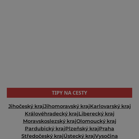
TIPY NA CESTY
Jihočeský kraj
Jihomoravský kraj
Karlovarský kraj
Královéhradecký kraj
Liberecký kraj
Moravskoslezský kraj
Olomoucký kraj
Pardubický kraj
Plzeňský kraj
Praha
Středočeský kraj
Ústecký kraj
Vysočina