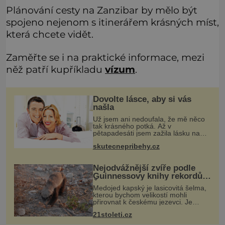
Plánování cesty na Zanzibar by mělo být
spojeno nejenom s itinerářem krásných míst,
která chcete vidět.
Zaměřte se i na praktické informace, mezi
něž patří kupříkladu
vízum
.
Dovolte lásce, aby si vás
našla
Už jsem ani nedoufala, že mě něco
tak krásného potká. Až v
pětapadesáti jsem zažila lásku na
první pohled. Poprvé jsem se
skutecnepribehy.cz
vdávala, když mi bylo dvacet. Oba
jsme byli mladí a byl to tak říkajíc
sňatek
Nejodvážnější zvíře podle
Guinnessovy knihy rekordů?
Šelmička s pruhem na
Medojed kapský je lasicovitá šelma,
hřbetě!
kterou bychom velikostí mohli
přirovnat k českému jezevci. Je
extrémně nebojácná, ostatně bývá
21stoleti.cz
označována za nejodvážnější zvíře
vůbec. V této souvislosti je dokonc