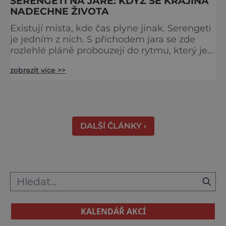
SERENGETI NA JAŘE: KDYŽ SE KRAJINA
NADECHNE ŽIVOTA
Existují místa, kde čas plyne jinak. Serengeti
je jedním z nich. S příchodem jara se zde
rozlehlé pláně probouzejí do rytmu, který je
starší než lidstvo samo. Vzduch je těžký,
zobrazit více >>
tráva svěží a horizont nekonečný. A právě v
těchto týdnech se odehrává jedno z
nejintenzivnějších přírodních divadel na
světě. Na jihu Serengeti se každoročně
shromažďují statisíce zvířat. Více než 1,5
DALŠÍ ČLÁNKY ›
milionu pakoňů, dop
KALENDÁŘ AKCÍ