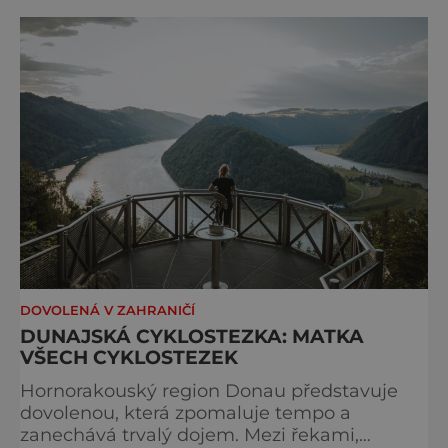
Bocchette, který je mezi milovníky ferrat
považován za jednu z nejkrásnějších
vysokohorských tras na světě. Přestože
samotná ferrata nepatří mezi techn
DOVOLENÁ V ZAHRANIČÍ
DUNAJSKÁ CYKLOSTEZKA: MATKA
VŠECH CYKLOSTEZEK
Hornorakouský region Donau představuje
dovolenou, která zpomaluje tempo a
zanechává trvalý dojem. Mezi řekami,