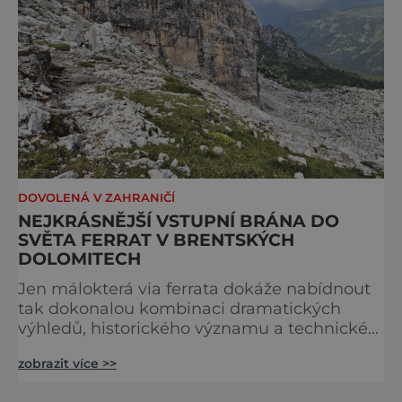
DOVOLENÁ V ZAHRANIČÍ
NEJKRÁSNĚJŠÍ VSTUPNÍ BRÁNA DO
SVĚTA FERRAT V BRENTSKÝCH
DOLOMITECH
Jen málokterá via ferrata dokáže nabídnout
tak dokonalou kombinaci dramatických
výhledů, historického významu a technické
přístupnosti jako Via Ferrata Sosat. V srdci
zobrazit více >>
Brentských Dolomit představuje vstupní
bránu do legendárního systému Via delle