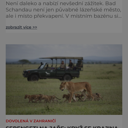
Není daleko a nabízí nevšední zážitek. Bad
Schandau není jen půvabné lázeňské město,
ale i místo překvapení. V místním bazénu si
totiž můžete vychutnat koncert přímo ve
zobrazit více >>
vodě. Nádherně osvěžující místo leží jen 8
kilometrů od Hřenska a například z Prahy se
tam dostanete vlakem za pouhé dvě hodiny.
I proto je pravděpodobné, že v jeho
bazénech
DOVOLENÁ V ZAHRANIČÍ