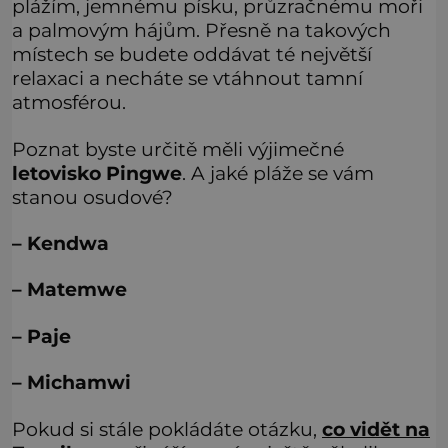
plážím, jemnému písku, průzračnému moři
a palmovým hájům. Přesně na takových
místech se budete oddávat té největší
relaxaci a necháte se vtáhnout tamní
atmosférou.
Poznat byste určitě měli výjimečné
letovisko Pingwe
. A jaké pláže se vám
stanou osudové?
– Kendwa
– Matemwe
– Paje
– Michamwi
Pokud si stále pokládáte otázku,
co vidět na