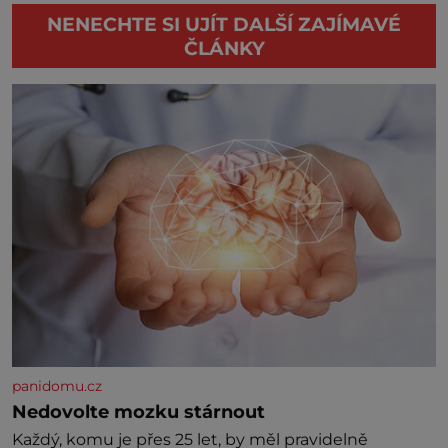
NENECHTE SI UJÍT DALŠÍ ZAJÍMAVÉ
ČLÁNKY
panidomu.cz
Nedovolte mozku stárnout
Každý, komu je přes 25 let, by měl pravidelně