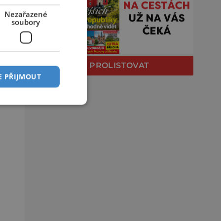
Nezařazené
soubory
PROLISTOVAT
E PŘIJMOUT