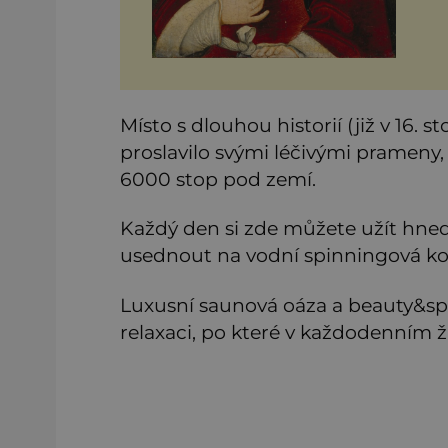
Místo s dlouhou historií (již v 16. 
proslavilo svými léčivými prameny,
6000 stop pod zemí.
Každý den si zde můžete užít hned
usednout na vodní spinningová kol
Luxusní saunová oáza a beauty&sp
relaxaci, po které v každodenním ži