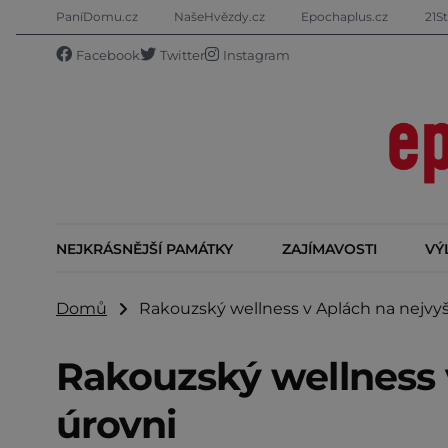
PaníDomu.cz
NašeHvězdy.cz
Epochaplus.cz
21St
Facebook
Twitter
Instagram
NEJKRÁSNĚJŠÍ PAMÁTKY
ZAJÍMAVOSTI
VÝ
Domů
Rakouzský wellness v Aplách na nejvyš
Rakouzský wellness 
úrovni