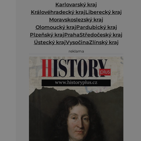
Karlovarský kraj
Královéhradecký kraj
Liberecký kraj
Moravskoslezský kraj
Olomoucký kraj
Pardubický kraj
Plzeňský kraj
Praha
Středočeský kraj
Ústecký kraj
Vysočina
Zlínský kraj
reklama