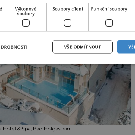
é
Výkonové
Soubory cílení
Funkční soubory
soubory
ODROBNOSTI
VŠE ODMÍTNOUT
VŠ
 Hotel & Spa, Bad Hofgastein