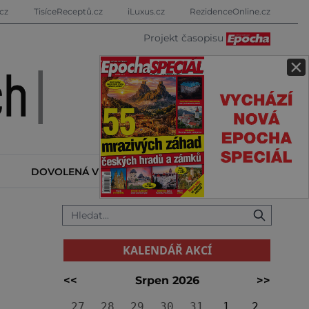
cz
TisíceReceptů.cz
iLuxus.cz
RezidenceOnline.cz
Projekt časopisu
×
DOVOLENÁ V ZAHRANIČÍ
KALENDÁŘ AKCÍ
KALENDÁŘ AKCÍ
<<
Srpen 2026
>>
27
28
29
30
31
1
2