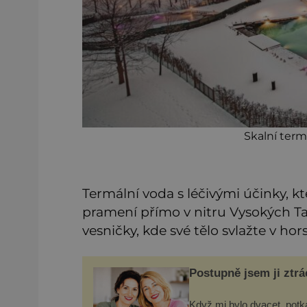
Skalní term
Termální voda s léčivými účinky, k
pramení přímo v nitru Vysokých Ta
vesničky, kde své tělo svlažte v ho
Postupně jsem ji ztrá
Když mi bylo dvacet, potk