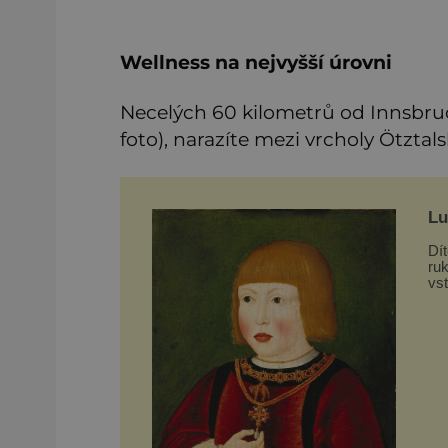
Wellness na nejvyšší úrovni
Necelých 60 kilometrů od Innsbru
foto), narazíte mezi vrcholy Ötzt
Lu
Dí
ru
vst
je 
Ot
ne