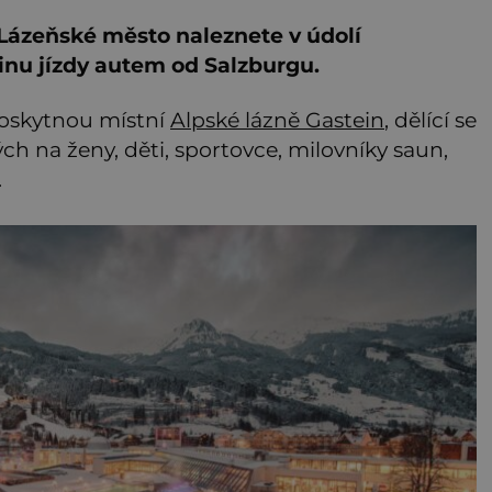
 Lázeňské město naleznete v údolí
inu jízdy autem od Salzburgu.
oskytnou místní
Alpské lázně Gastein
, dělící se
ch na ženy, děti, sportovce, milovníky saun,
.