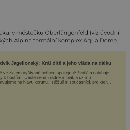
cku, v městečku Oberlängenfeld (viz úvodní
alských Alp na termální komplex Aqua Dome.
dvík Jagellonský: Král dítě a jeho vláda na dálku
tě ve zlatem vyšívané peřince spokojeně žvatlá a natahuje
ky k hostům. „Ještě neumí řádně mluvit, a už mu
avujeme na hlavu korunu,“ stěžují si současníci, pro které
k neuvěření, že droboučký princ se dnes stal králem.
ázka za milion, na niž by všichni, zejména stárnoucí a
mocný král Vl