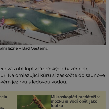
ální lázně v Bad Gasteinu
terá vás obklopí v lázeňských bazénech,
ur. Na omlazující kúru si zaskočte do saunové
rském jezírku s ledovou vodou.
cela
Mikroskopičtí predátoři v
mozku si vodí oběť jako
loutku
ala