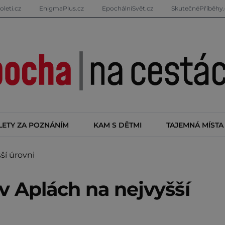
oleti.cz
EnigmaPlus.cz
EpochálníSvět.cz
SkutečnéPříběhy.
LETY ZA POZNÁNÍM
KAM S DĚTMI
TAJEMNÁ MÍSTA
ší úrovni
v Aplách na nejvyšší