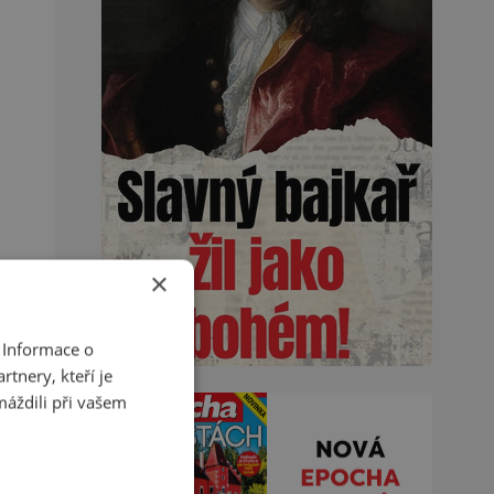
×
 Informace o
tnery, kteří je
máždili při vašem