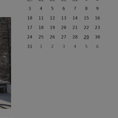
3
4
5
6
7
8
9
10
11
12
13
14
15
16
17
18
19
20
21
22
23
24
25
26
27
28
29
30
31
1
2
3
4
5
6