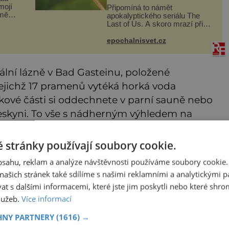
mojí
Připomíná to námět
 mě
apokalyptického seriálu The
evné
Last of Us. A skoro mrazí při
představě, že podobné horory
naly
probíhají v přírodě běžně – s
epochalnisvet.cz
tím rozdílem, že nejde pouze o
infekce parazitickou houbou a
že
lní lázně v Bad Gasteinu, položené
ejichž 17 pramenů vytéká horká voda
nkové části si oddechnete v parní sauně nebo
é jeskyni. To vše s nádherným výhledem na
 stránky používají soubory cookie.
obsahu, reklam a analýze návštěvnosti používáme soubory cookie.
ašich stránek také sdílíme s našimi reklamními a analytickými par
 s dalšími informacemi, které jste jim poskytli nebo které shro
služeb.
Více informací
HNY PARTNERY
(1616) →