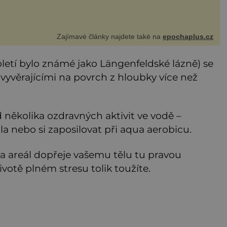
Zajímavé články najdete také na
epochaplus.cz
století bylo známé jako Längenfeldské lázně) se
 vyvěrajícími na povrch z hloubky více než
 několika ozdravných aktivit ve vodě –
a nebo si zaposilovat při aqua aerobicu.
a areál dopřeje vašemu tělu tu pravou
votě plném stresu tolik toužíte.