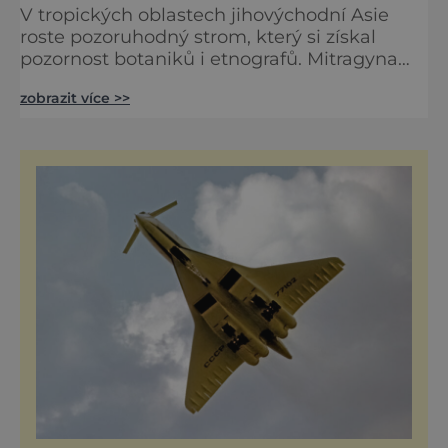
V tropických oblastech jihovýchodní Asie
roste pozoruhodný strom, který si získal
pozornost botaniků i etnografů. Mitragyna
speciosa, příslušník čeledi mořenovitých,
zobrazit více >>
představuje fascinující příklad rostliny s
bohatou kulturní historií a významnými
etnobotanickými tradicemi. Botanická
charakteristika Mitragyna speciosa je
impozantní tropický strom dorůstající výšky
až 25 metrů. Jeho šedý až šedoh