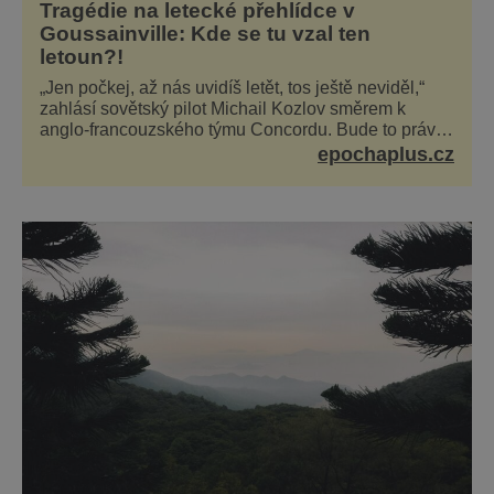
Tragédie na letecké přehlídce v
Goussainville: Kde se tu vzal ten
letoun?!
„Jen počkej, až nás uvidíš letět, tos ještě neviděl,“
zahlásí sovětský pilot Michail Kozlov směrem k
anglo-francouzského týmu Concordu. Bude to právě
konkurenční boj, co bude stát za smrtí celé 6členné
epochaplus.cz
posádky Tupoleva Tu-144, zničením několika domů,
usmrcením 8 lidí na zemi (z toho 3 dětí) a 60 váž