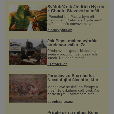
se seznámit s legislativou cílové destinace.
Světoběžník Jindřich Hýzrle
Nová legislativa v České republice
z Chodů: Stavové ho měli
za zrádce
Významnou změnou pro české cestovatel
„Pomáhal jste Pasovským při
drancování Prahy, zradil jste nás!“
nařknou čeští stavové hlavního
zbrojmistra zemské hotovosti.
historyplus.cz
Jindřich se však zastrašit nenechá.
Zachová chladnou hlavu a trestu
unikne.
Jak Pepsi málem vyhrála
studenou válku. Za
limonádu dostala ponorky i
Představte si geopolitickou mapu
křižník
světa v pozdních osmdesátých
letech. Na jedné straně
Washington, na druhé Moskva.
21stoleti.cz
Mezi nimi jaderný arzenál schopný
zničit planetu padesátkrát dokola,
železná opona a
Jaroslav ze Šternberka:
Neexistující šlechtic, který z
Moravy vyžene Mongoly
Mongolové se tlačí do Evropy a
hrozí, že ovládnou celý svět. Ale
naštěstí jim v samotném srdci
Evropy stojí v cestě malé, ale silné
království, které dokáže
epochaplus.cz
dobyvatelské hordy zastavit. Co
nedokáže žá
Přítele už na milost Kemr