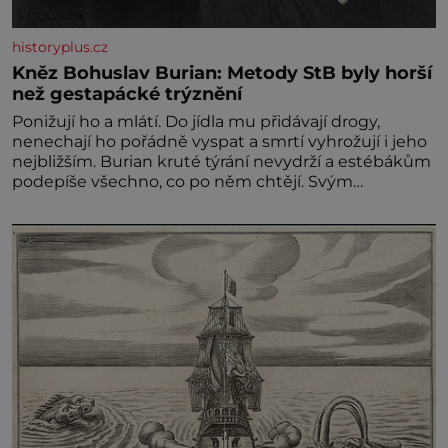
historyplus.cz
Kněz Bohuslav Burian: Metody StB byly horší
než gestapácké trýznění
Ponižují ho a mlátí. Do jídla mu přidávají drogy,
nenechají ho pořádně vyspat a smrtí vyhrožují i jeho
nejbližším. Burian kruté týrání nevydrží a estébákům
podepíše všechno, co po něm chtějí. Svým
podpisem jim potvrdí také to, že na něj během
výslechů nikdo nevyvíjel fyzický ani psychický nátlak.
Syn brněnského řezníka chce být knězem a