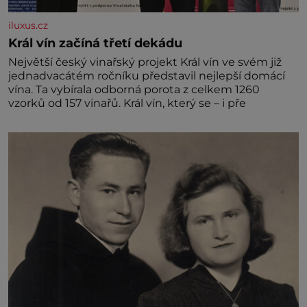
iluxus.cz
Král vín začíná třetí dekádu
Největší český vinařský projekt Král vín ve svém již
jednadvacátém ročníku představil nejlepší domácí
vína. Ta vybírala odborná porota z celkem 1260
vzorků od 157 vinařů. Král vín, který se – i pře