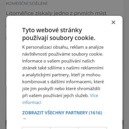
KOMERČNÍ SDĚLENÍ
Litoměřice získaly jedno z prvních míst
udělovaných v rámci 9. ročníku
×
celorepublikové soutěže propagačních
Tyto webové stránky
materiálů Turistpropag. Nejvyššího uznání
používají soubory cookie.
zobrazit více >>
odborné poroty se městu dostalo v kategorii
propagačních videí. Královské Litoměřice
K personalizaci obsahu, reklam a analýze
představují návštěvníkům mnoho
návštěvnosti používáme soubory cookie.
zajímavých míst. Město nabízí pestrou paletu
Informace o vašem používání našich
zážitků s oblastí historie, oddechu, rodiny,
stránek také sdílíme s našimi reklamními
kultury, chutí všeho druhu, víry, poznání
a analytickými partnery, kteří je mohou
kombinovat s dalšími informacemi, které
jste jim poskytli nebo které shromáždili
při vašem používání jejich služeb.
Více
informací
ZOBRAZIT VŠECHNY PARTNERY
(1616)
→