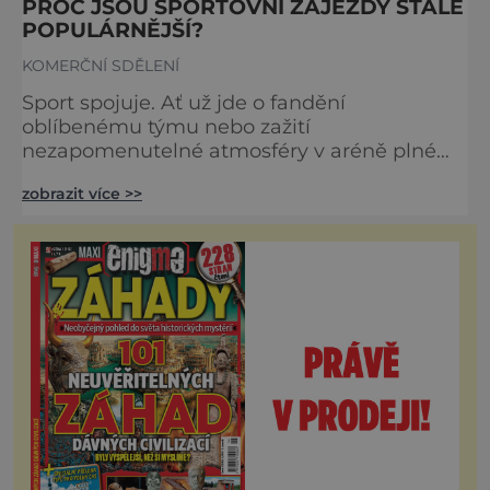
PROČ JSOU SPORTOVNÍ ZÁJEZDY STÁLE
POPULÁRNĚJŠÍ?
KOMERČNÍ SDĚLENÍ
Sport spojuje. Ať už jde o fandění
oblíbenému týmu nebo zažití
nezapomenutelné atmosféry v aréně plné
vášní a emocí, cestování za sportovními
zobrazit více >>
zážitky je pro mnohé nejen koníčkem, ale i
srdeční záležitostí. Co dělá sportovní zájezdy
tak výjimečnými? Proč si tolik fanoušků dnes
vybírá právě cestu za sportem? Sportovní
zájezdy – nejen o zápase, ale o zážitku
Popularita sportovních zájezdů roste kaž