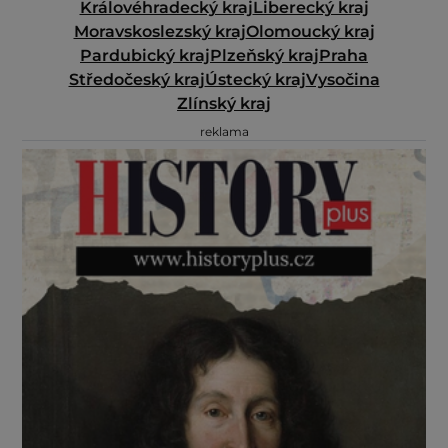
Královéhradecký kraj
Liberecký kraj
Moravskoslezský kraj
Olomoucký kraj
Pardubický kraj
Plzeňský kraj
Praha
Středočeský kraj
Ústecký kraj
Vysočina
Zlínský kraj
reklama