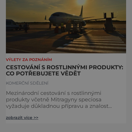
VÝLETY ZA POZNÁNÍM
CESTOVÁNÍ S ROSTLINNÝMI PRODUKTY:
CO POTŘEBUJETE VĚDĚT
KOMERČNÍ SDĚLENÍ
Mezinárodní cestování s rostlinnými
produkty včetně Mitragyny speciosa
vyžaduje důkladnou přípravu a znalost
aktuálních předpisů. Rozdílné právní úpravy
zobrazit více >>
v různých zemích mohou významně ovlivnit
možnosti přepravy, proto je důležité věnovat
pozornost přípravě před cestou a důkladně