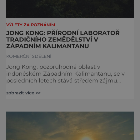
VÝLETY ZA POZNÁNÍM
JONG KONG: PŘÍRODNÍ LABORATOŘ
TRADIČNÍHO ZEMĚDĚLSTVÍ V
ZÁPADNÍM KALIMANTANU
KOMERČNÍ SDĚLENÍ
Jong Kong, pozoruhodná oblast v
indonéském Západním Kalimantanu, se v
posledních letech stává středem zájmu
vědecké komunity. Výzkumníci zde studují
zobrazit více >>
tradiční zemědělské postupy místních
Dayaků a jejich význam pro udržitelné
hospodaření v tropických oblastech. Toto
území vyniká nejen svou bohatou
biodiverzitou, ale především unikátním
propojením tradičních znalostí s moderními
vědeckými poznatky.