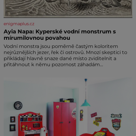
enigmaplus.cz
Ayia Napa: Kyperské vodní monstrum s
mírumilovnou povahou
Vodní monstra jsou poměrně častým koloritem
nejrůznějších jezer, řek či ostrovů. Mnozí skeptici to
přikládají hlavně snaze dané místo zviditelnit a
přitáhnout k němu pozornost záhadám
nakloněných turi