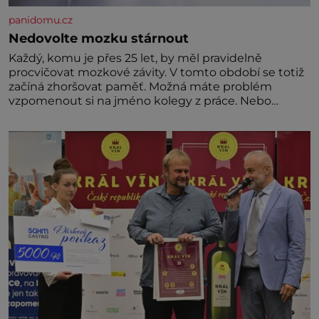
panidomu.cz
Nedovolte mozku stárnout
Každý, komu je přes 25 let, by měl pravidelně
procvičovat mozkové závity. V tomto období se totiž
začíná zhoršovat paměť. Možná máte problém
vzpomenout si na jméno kolegy z práce. Nebo
marně v paměti lovíte název knížky, kterou jste
nedávno přečetli. Je to opravdu tak, s věkem jako
kdyby se paměť rozhodla stávkovat. Cvičte