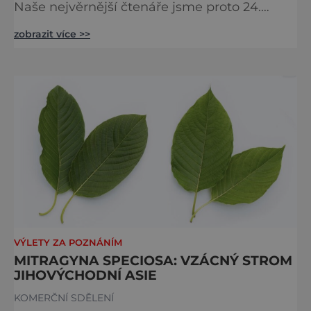
Naše nejvěrnější čtenáře jsme proto 24.
dubna pozvali do prostoru vskutku
zobrazit více >>
epochálního – do Rudolfovy slévárny v areálu
Pražského hradu, kde se kdysi natáčel film
Císařům pekař – Pekařův císař a kde o patro
výš psal u piva Svatopluk Čech svůj
Epochální výlet pana Broučka do 15. století.
Úchvatný prostor praskal ve
VÝLETY ZA POZNÁNÍM
MITRAGYNA SPECIOSA: VZÁCNÝ STROM
JIHOVÝCHODNÍ ASIE
KOMERČNÍ SDĚLENÍ