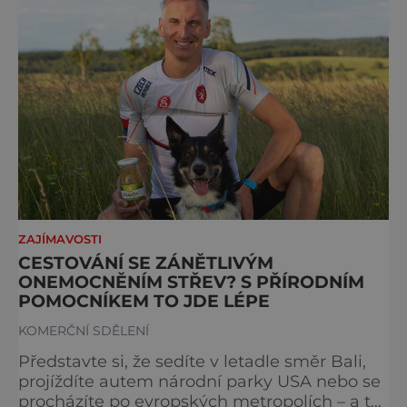
ZAJÍMAVOSTI
CESTOVÁNÍ SE ZÁNĚTLIVÝM
ONEMOCNĚNÍM STŘEV? S PŘÍRODNÍM
POMOCNÍKEM TO JDE LÉPE
KOMERČNÍ SDĚLENÍ
Představte si, že sedíte v letadle směr Bali,
projíždíte autem národní parky USA nebo se
procházíte po evropských metropolích – a to