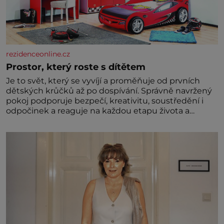
rezidenceonline.cz
Prostor, který roste s dítětem
Je to svět, který se vyvíjí a proměňuje od prvních
dětských krůčků až po dospívání. Správně navržený
pokoj podporuje bezpečí, kreativitu, soustředění i
odpočinek a reaguje na každou etapu života a
specifické potřeby dítěte. Pro nejmenší je klíčová
jednoduchost, měkkost a bezpečí, proto by pokoj
miminka měl působit především klidně a útulně.
Předškolní věk je