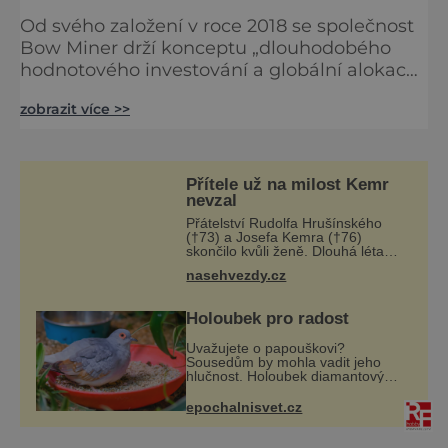
Od svého založení v roce 2018 se společnost
Bow Miner drží konceptu „dlouhodobého
hodnotového investování a globální alokace
aktiv“, dosáhla průlomu v oblasti čisté
zobrazit více >>
energie a dnes je průmyslovým etalonem
propojujícím blockchainovou technologii,
cloudové služby a dopadové investování.
Sdružujeme přední světové technologické
Přítele už na milost Kemr
týmy a vizionářské investory a jsme
nevzal
odhodláni poskytovat každému uživateli
Přátelství Rudolfa Hrušínského
(†73) a Josefa Kemra (†76)
skončilo kvůli ženě. Dlouhá léta
pojilo hluboké přátelství kolegy z
nasehvezdy.cz
pražského Národního divadla –
Josefa Kemra (†72) a Rudolfa
Hrušínského (†7
Holoubek pro radost
Uvažujete o papouškovi?
Sousedům by mohla vadit jeho
hlučnost. Holoubek diamantový
komunikuje téměř neslyšitelným
pípáním, je roztomilý a hodí se i
epochalnisvet.cz
pro chovatele začátečníky. Jedná
se o nenároč