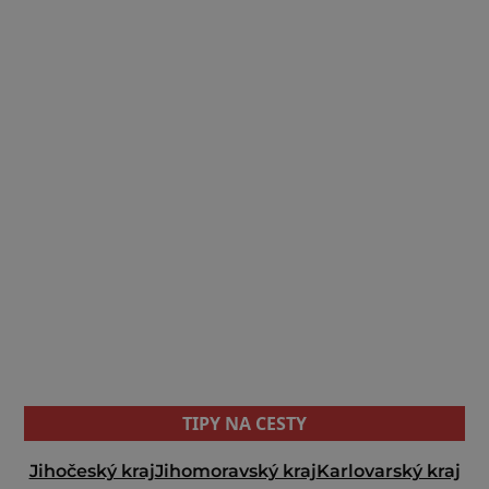
TIPY NA CESTY
Jihočeský kraj
Jihomoravský kraj
Karlovarský kraj