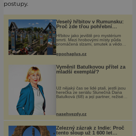
postupy.
Veselý hřbitov v Rumunsku:
Proč zde třou pohřební
plačky bídu s nouzí?
Hřbitov jako jeviště pro mystérium
smrti. Mezi hrobovými místy půda
promáčená slzami, smutek a vědomí
konečnosti lidské existence. Jsou ale
výjimky, kde pohřební plačky smutně
epochaplus.cz
žmoulají kapesníky nikol
Vyměnil Batulkovou přítel za
mladší exemplář?
Už nějaký čas se lidé ptali, jestli jsou
herečka ze seriálu Slunečná Dana
Batulková (68) a její partner, režisér
Ondřej Zajíc (56), ještě vůbec spolu.
Herečka od sebe přítele od samého
začátku odháně
nasehvezdy.cz
Železný zázrak z Indie: Proč
tento sloup už 1 600 let