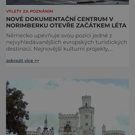
VÝLETY ZA POZNÁNÍM
NOVÉ DOKUMENTAČNÍ CENTRUM V
NORIMBERKU OTEVŘE ZAČÁTKEM LÉTA
Německo upevňuje svou pozici jedné z
nejvyhledávanějších evropských turistických
destinací. Nejnovější kulturní projekty,
otevření inovativních muzeí a velkolepé
zobrazit více >>
rekonstrukce historických památek přitahují
návštěvníky z celého světa. V nadcházejících
měsících se zde propojí kultura, historie i
moderní zážitky do jedinečné nabídky
turistických míst – přinášíme jejich výběr. Po
přibližně pětileté