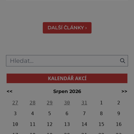
Právě proto tam proudí desítky tisíc turistů.
Zámek, který najdete 9 kilometrů od
Českých Budějovic, byl inspirován anglickým
královským
DALŠÍ ČLÁNKY ›
KALENDÁŘ AKCÍ
<<
Srpen 2026
>>
27
28
29
30
31
1
2
3
4
5
6
7
8
9
10
11
12
13
14
15
16