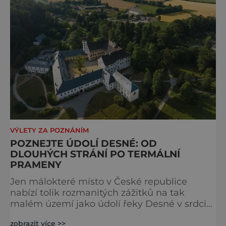
VÝLETY ZA POZNÁNÍM
POZNEJTE ÚDOLÍ DESNÉ: OD
DLOUHÝCH STRÁNÍ PO TERMÁLNÍ
PRAMENY
Jen málokteré místo v České republice
nabízí tolik rozmanitých zážitků na tak
malém území jako údolí řeky Desné v srdci
Jeseníků. Během jediného dne můžete
zobrazit více >>
nahlédnout do útrob jedné z