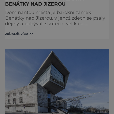
BENÁTKY NAD JIZEROU
Dominantou města je barokní zámek
Benátky nad Jizerou, v jehož zdech se psaly
dějiny a pobývali skuteční velikáni.
Fenomenální dánský astronom Tycho Brahe
zobrazit více >>
tu prováděl svá slavná astronomická měření
a za zavřenými dveřmi laboratoří hledal
elixíry pro lidstvo. Došlo zde i k osudové
spolupráci s jeho přítelem, slavným Janem
Keplerem. Tímto historickým setkáním je
inspirována i zážitková mobilní detek