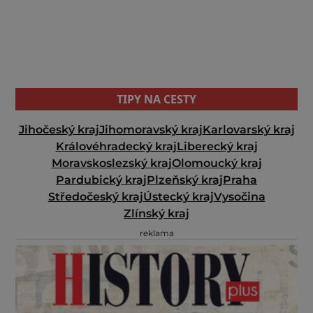
TIPY NA CESTY
Jihočeský kraj
Jihomoravský kraj
Karlovarský kraj
Královéhradecký kraj
Liberecký kraj
Moravskoslezský kraj
Olomoucký kraj
Pardubický kraj
Plzeňský kraj
Praha
Středočeský kraj
Ústecký kraj
Vysočina
Zlínský kraj
reklama