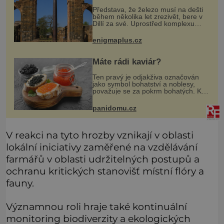
nezná rez?
Představa, že železo musí na dešti
během několika let zrezivět, bere v
Dillí za své. Uprostřed komplexu
Qutb stojí více než sedm metrů
vysoký železný sloup, který už
enigmaplus.cz
přibližně 1 600 let odolává počasí
Máte rádi kaviár?
Ten pravý je odjakživa označován
jako symbol bohatství a noblesy,
považuje se za pokrm bohatých. K
mání jsou levnější varianty, některé
jsou ale dobarvovány a obsahují
panidomu.cz
aditiva. Kaviár jsou jikr
V reakci na tyto hrozby vznikají v oblasti
lokální iniciativy zaměřené na vzdělávání
farmářů v oblasti udržitelných postupů a
ochranu kritických stanovišť místní flóry a
fauny.
Významnou roli hraje také kontinuální
monitoring biodiverzity a ekologických