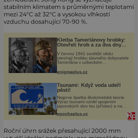
stabilním klimatem s průměrnými teplotami
mezi 24°C až 32°C a vysokou vlhkostí
vzduchu dosahující 70-90 %.
Kletba Tamerlánovy hrobky:
Otevřeli hrob a za dva dny
začala invaze do SSSR.
V červnu 1941 sovětští vědci
Náhoda, nebo varování?
otevírají hrobku slavného dobyvatele
Tamerlána v uzbeckém
Samarkandu. O dva dny později
nacistické Německo zahajuje operaci
enigmaplus.cz
Barbarossa a napadá Sovětský svaz.
Shoda dat je
Tsunami: Když voda udeří
pěstí!
Nejprve špetka školometské teorie.
Výraz tsunami vznikl spojením
japonských slov tsu (přístav) a nami
(vlna). Jedná se o dlouhou vlnu,
epochaplus.cz
která je na volném moři takřka
nepostřehnutelná. Ačkoli je vlnová
Roční úhrn srážek přesahující 2000 mm
vytváří ideální podmínky pro mimořádnou