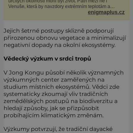
určitých okolností mohl být život. Patří mezi ně i
Venuše, která by navzdory extrémním teplotám a
enigmaplus.cz
smrtícímu složení atmosféry teoreticky mohla ukrývat
životní formy. Potvrzovat to má i podivný příběh muže
jménem Valiant Thor. Opravdu šlo o mimozem
Jejich šetrné postupy sklizně podporují
přirozenou obnovu vegetace a minimalizují
negativní dopady na okolní ekosystémy.
Vědecký výzkum v srdci tropů
V Jong Kongu působí několik významných
výzkumných center zaměřených na
studium místních ekosystémů. Vědci zde
systematicky zkoumají vliv tradičních
zemědělských postupů na biodiverzitu a
hledají způsoby, jak se přizpůsobit
probíhajícím klimatickým změnám.
Výzkumy potvrzují, že tradiční dayacké