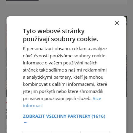
nejvýznamnějších vodních elektráren v
Evropě, vydat se na horské hřebeny, projet se
na koloběžce a den zakončit poznáváním
×
památek ve Velkých Losinách nebo v
Tyto webové stránky
termálním parku. [caption
používají soubory cookie.
id="attachment_92379" align="
K personalizaci obsahu, reklam a analýze
návštěvnosti používáme soubory cookie.
Informace o vašem používání našich
stránek také sdílíme s našimi reklamními
a analytickými partnery, kteří je mohou
kombinovat s dalšími informacemi, které
jste jim poskytli nebo které shromáždili
při vašem používání jejich služeb.
Více
VÝLETY ZA POZNÁNÍM
informací
SYNAGOGA, KTERÁ ZNOVU
ZOBRAZIT VŠECHNY PARTNERY
(1616)
PROMLOUVÁ
→
Na rohu dnešních ulic Spálená a Přízova v