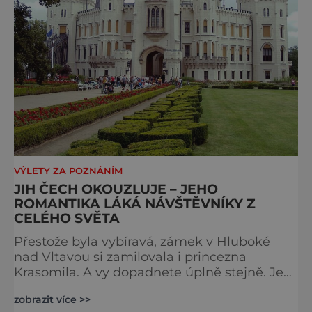
VÝLETY ZA POZNÁNÍM
JIH ČECH OKOUZLUJE – JEHO
ROMANTIKA LÁKÁ NÁVŠTĚVNÍKY Z
CELÉHO SVĚTA
Přestože byla vybíravá, zámek v Hluboké
nad Vltavou si zamilovala i princezna
Krasomila. A vy dopadnete úplně stejně. Je
totiž jedním z nejkrásnějších u nás. Vypadá
zobrazit více >>
jako nazdobený bílý dort na svatební tabuli.