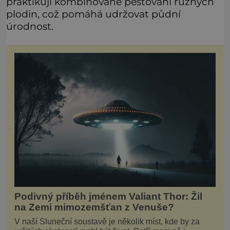
praktikují kombinované pěstování různých
plodin, což pomáhá udržovat půdní
úrodnost.
Podivný příběh jménem Valiant Thor: Žil
na Zemi mimozemšťan z Venuše?
V naší Sluneční soustavě je několik míst, kde by za