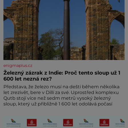
enigmaplus.cz
Železný zázrak z Indie: Proč tento sloup už 1
600 let nezná rez?
Představa, že železo musí na dešti během několika
let zrezivět, bere v Dillí za své. Uprostřed komplexu
Qutb stojí více než sedm metrů vysoký železný
sloup, který už přibližně 1 600 let odolává počasí