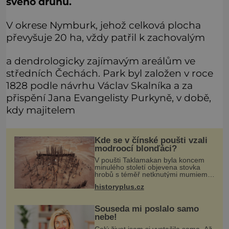
svého druhu.
V okrese Nymburk, jehož celková plocha
převyšuje 20 ha, vždy patřil k zachovalým
a dendrologicky zajímavým areálům ve
středních Čechách. Park byl založen v roce
1828 podle návrhu Václav Skalníka a za
přispění Jana Evangelisty Purkyně, v době,
kdy majitelem
Kde se v čínské poušti vzali
modroocí blonďáci?
V poušti Taklamakan byla koncem
minulého století objevena stovka
hrobů s téměř netknutými mumiemi.
Všichni mrtví byli pohřbeni s úctou a
historyplus.cz
četnými milodary. Asi nejvíc přitom
vědce zaujal hrob tříměsíčn
Souseda mi poslalo samo
nebe!