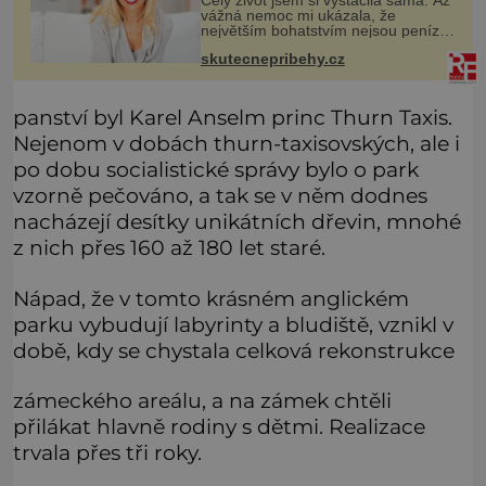
Celý život jsem si vystačila sama. Až
vážná nemoc mi ukázala, že
největším bohatstvím nejsou peníze
ani vlastní byt, ale člověk, který je
skutecnepribehy.cz
ochotný podat pomocnou ruku.
Vždycky jsem byla spíš samotářka.
panství byl Karel Anselm princ Thurn Taxis.
Nejenom v dobách thurn-taxisovských, ale i
po dobu socialistické správy bylo o park
vzorně pečováno, a tak se v něm dodnes
nacházejí desítky unikátních dřevin, mnohé
z nich přes 160 až 180 let staré.
Nápad, že v tomto krásném anglickém
parku vybudují labyrinty a bludiště, vznikl v
době, kdy se chystala celková rekonstrukce
zámeckého areálu, a na zámek chtěli
přilákat hlavně rodiny s dětmi. Realizace
trvala přes tři roky.