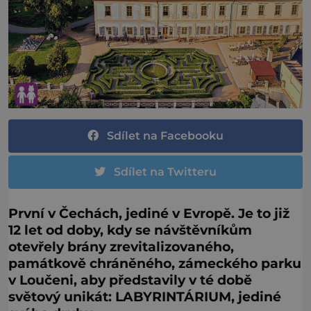
Sdílet na Facebooku
Sdílet na Twitteru
První v Čechách, jediné v Evropě. Je to již
12 let od doby, kdy se návštěvníkům
otevřely brány zrevitalizovaného,
památkově chráněného, zámeckého parku
v Loučeni, aby představily v té době
světový unikát: LABYRINTÁRIUM, jediné