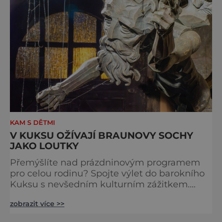
KAM S DĚTMI
V KUKSU OŽÍVAJÍ BRAUNOVY SOCHY
JAKO LOUTKY
Přemýšlíte nad prázdninovým programem
pro celou rodinu? Spojte výlet do barokního
Kuksu s nevšedním kulturním zážitkem.
Galerie loutek Kuks v historickém
zobrazit více >>
Comoedien-Hausu zve na stálou expozici
Braunova socha loutkou. Jde o unikátní