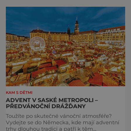
cyklus soch-loutek inspirovaných sochami
Matyáše Bernarda Brauna nejen z Kuksu.
Výstava Braunova socha loutkou představuje
padesát autorských loutek řezbáře a scénog
KAM S DĚTMI
ADVENT V SASKÉ METROPOLI –
PŘEDVÁNOČNÍ DRÁŽĎANY
Toužíte po skutečné vánoční atmosféře?
Vydejte se do Německa, kde mají adventní
trhy dlouhou tradici a patří k těm