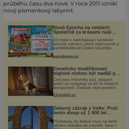
průběhu času dva nové. V roce 2011 vznikl
nový písmenkový labyrint.
Nová Epocha na cestách:
Společně za krásami naší
vlasti
Už máte v nadcházející turistické
sezoně vybráno, které zajímavosti a
pamětihodnosti České republiky
navštívíte? V prodeji je právě nové
číslo Epochy na cestách, které vám
panidomu.cz
při rozhodování určitě pomůž
Geneticky modifikovaní
bíglové mohou být nadějí pro
alergiky
Češi jsou milovníky psů, alespoň
jeden se vyskytuje ve 42 % českých
domácností. Existuje však poměrně
velká skupina lidí, kteří by si psa rádi
21stoleti.cz
pořídili, ale nemohou, protože jsou
alergičtí. Jejich imu
Železný zázrak z Indie: Proč
tento sloup už 1 600 let
nezná rez?
Představa, že železo musí na dešti
během několika let zrezivět, bere v