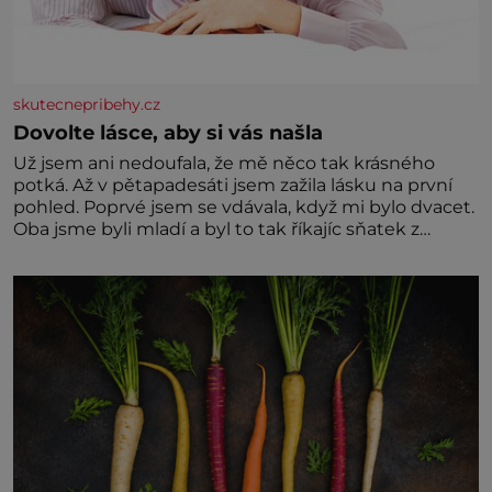
skutecnepribehy.cz
Dovolte lásce, aby si vás našla
Už jsem ani nedoufala, že mě něco tak krásného
potká. Až v pětapadesáti jsem zažila lásku na první
pohled. Poprvé jsem se vdávala, když mi bylo dvacet.
Oba jsme byli mladí a byl to tak říkajíc sňatek z
rozumu. Rodiče nás dali dohromady, Toník byl dobře
zaopatřený mladý muž. Manželství nám oběma moc
nesvědčilo, brzy jsme zjistili, že