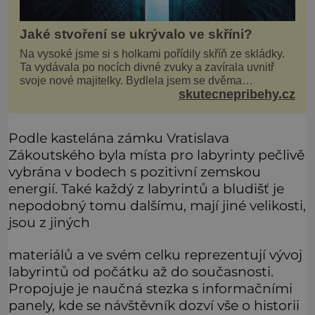
Jaké stvoření se ukrývalo ve skříni?
Na vysoké jsme si s holkami pořídily skříň ze skládky.
Ta vydávala po nocích divné zvuky a zavírala uvnitř
svoje nové majitelky. Bydlela jsem se dvěma
skutecnepribehy.cz
kamarádkami a bavilo nás zvelebovat si náš byt. Skoro
denně jsme tahaly domů různé kousky od babiček
nebo z bazaru, jako třeba staré zrcadlo a obrazy
Podle kastelána zámku Vratislava
Zákoutského byla místa pro labyrinty pečlivě
vybrána v bodech s pozitivní zemskou
energií. Také každý z labyrintů a bludišť je
nepodobný tomu dalšímu, mají jiné velikosti,
jsou z jiných
materiálů a ve svém celku reprezentují vývoj
labyrintů od počátku až do současnosti.
Propojuje je naučná stezka s informačními
panely, kde se návštěvník dozví vše o historii