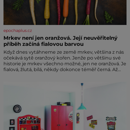
epochaplus.cz
Mrkev není jen oranžová. Její neuvěřitelný
příběh začíná fialovou barvou
Když dnes vytáhneme ze země mrkev, většina z nás
očekává sytě oranžový kořen. Jenže po většinu své
historie je mrkev všechno možné, jen ne oranžová. Je
fialová, žlutá, bílá, někdy dokonce téměř černá. Až
díky stovkám let pečlivého šlechtění se z ní stává
zelenina, bez které si českou zahradu ani
nedokážeme představit. Její příběh je