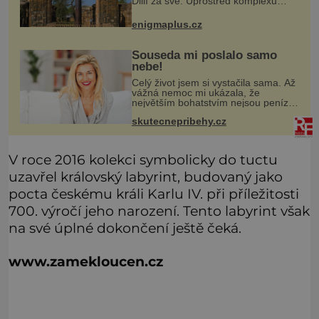
Dillí za své. Uprostřed komplexu
Qutb stojí více než sedm metrů
vysoký železný sloup, který už
enigmaplus.cz
přibližně 1 600 let odolává počasí
Souseda mi poslalo samo
nebe!
Celý život jsem si vystačila sama. Až
vážná nemoc mi ukázala, že
největším bohatstvím nejsou peníze
ani vlastní byt, ale člověk, který je
skutecnepribehy.cz
ochotný podat pomocnou ruku.
Vždycky jsem byla spíš samotářka.
V roce 2016 kolekci symbolicky do tuctu
uzavřel královský labyrint, budovaný jako
pocta českému králi Karlu IV. při příležitosti
700. výročí jeho narození. Tento labyrint však
na své úplné dokončení ještě čeká.
www.zamekloucen.cz