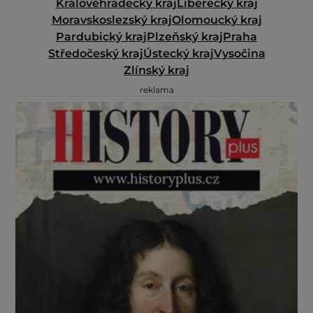
Královéhradecký kraj
Liberecký kraj
Moravskoslezský kraj
Olomoucký kraj
Pardubický kraj
Plzeňský kraj
Praha
Středočeský kraj
Ústecký kraj
Vysočina
Zlínský kraj
reklama