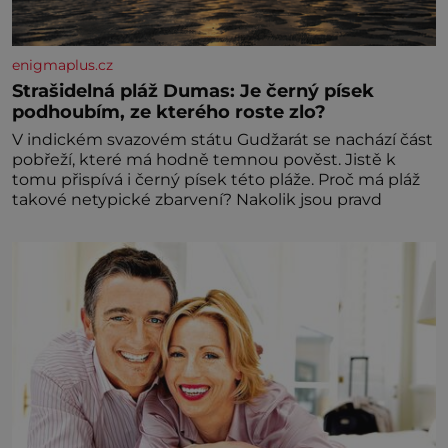
enigmaplus.cz
Strašidelná pláž Dumas: Je černý písek
podhoubím, ze kterého roste zlo?
V indickém svazovém státu Gudžarát se nachází část
pobřeží, které má hodně temnou pověst. Jistě k
tomu přispívá i černý písek této pláže. Proč má pláž
takové netypické zbarvení? Nakolik jsou pravd