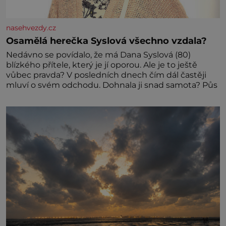
nasehvezdy.cz
Osamělá herečka Syslová všechno vzdala?
Nedávno se povídalo, že má Dana Syslová (80)
blízkého přítele, který je jí oporou. Ale je to ještě
vůbec pravda? V posledních dnech čím dál častěji
mluví o svém odchodu. Dohnala ji snad samota? Půs