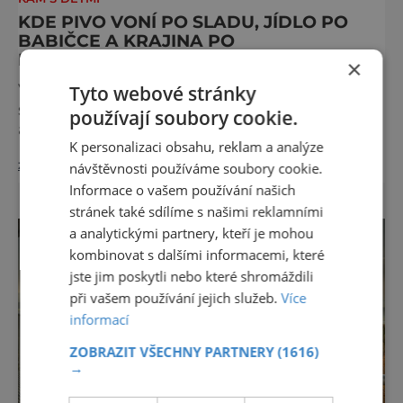
KDE PIVO VONÍ PO SLADU, JÍDLO PO
BABIČCE A KRAJINA PO
DOBRODRUŽSTVÍ
×
Vše začíná vůní. Slad, chmel a letní vzduch
Tyto webové stránky
se tu mísí s vůní lesa, čerstvě posekané trávy
používají soubory cookie.
a poctivě opečeného masa. V Českém ráji a
K personalizaci obsahu, reklam a analýze
na Liberecku se léto nepočítá na dny, ale na
zobrazit více >>
doušky – a ty tady tečou proudem. Není to
návštěvnosti používáme soubory cookie.
jen výlet, je to oslava chutí, tradice a
Informace o vašem používání našich
poctivého řemesla, kterou ocení každý, kdo
stránek také sdílíme s našimi reklamními
ví, že k dokonalému dni patří nejen výhled,
a analytickými partnery, kteří je mohou
ale i výčep. Měšťanský pivovar Turnov přesně
kombinovat s dalšími informacemi, které
ví,
jste jim poskytli nebo které shromáždili
při vašem používání jejich služeb.
Více
informací
ZOBRAZIT VŠECHNY PARTNERY
(1616)
→