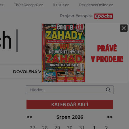
cz
TisíceReceptů.cz
iLuxus.cz
RezidenceOnline.cz
Projekt časopisu
×
DOVOLENÁ V ZAHRANIČÍ
KALENDÁŘ AKCÍ
KALENDÁŘ AKCÍ
<<
Srpen 2026
>>
27
28
29
30
31
1
2