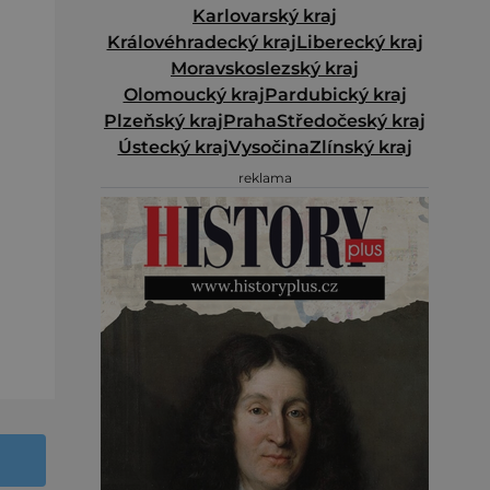
Karlovarský kraj
Královéhradecký kraj
Liberecký kraj
Moravskoslezský kraj
Olomoucký kraj
Pardubický kraj
Plzeňský kraj
Praha
Středočeský kraj
Ústecký kraj
Vysočina
Zlínský kraj
reklama