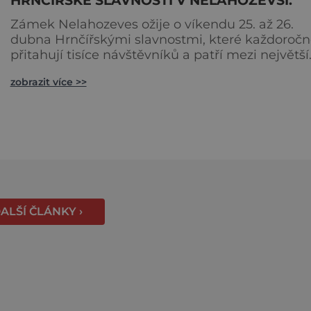
Zámek Nelahozeves ožije o víkendu 25. až 26.
dubna Hrnčířskými slavnostmi, které každoročn
přitahují tisíce návštěvníků a patří mezi největší
akce svého druhu ve Středočeském kraji. Areál
zobrazit více >>
renesančního zámku se na jeden víkend promě
v živou přehlídku tradičních řemesel, kde se
propojuje historie, řemeslná zručnost i zábavný
program pro celou rodinu. Otevřeno bude také 
blízkém interaktivním muz
ALŠÍ ČLÁNKY ›