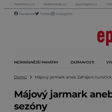
PaníDomu.cz
NašeHvězdy.cz
Epochaplus.cz
21St
Facebook
Twitter
Instagram
NEJKRÁSNĚJŠÍ PAMÁTKY
ZAJÍMAVOSTI
VÝ
Domů
Májový jarmark aneb Zahájení turistic
Májový jarmark aneb 
sezóny