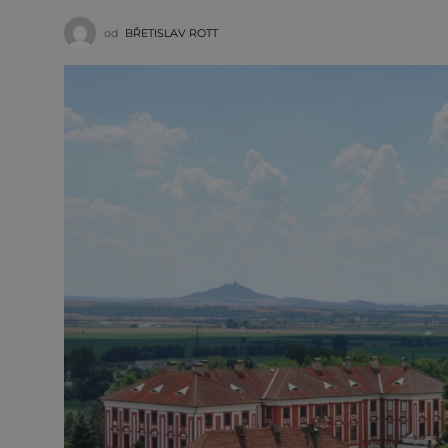
od
BŘETISLAV ROTT