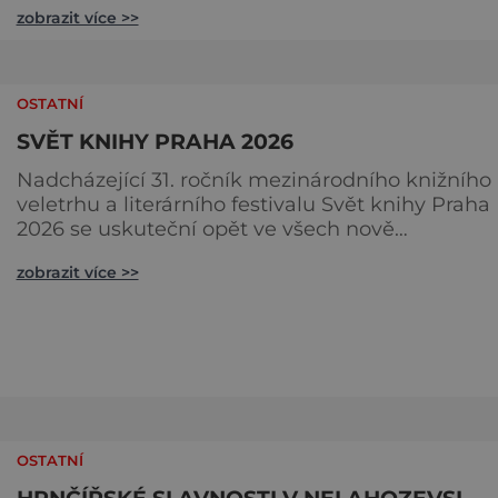
zobrazit více >>
oslavily „bílé a zelené zlato“ českých polí. Na co se
můžete těšit? Gastronomické nebe: Špičkoví
kuchaři vám v polní kuchyni předvedou, že chře
zdaleka není jen o holandské omáčce. Ochutná
OSTATNÍ
jemné krémov
SVĚT KNIHY PRAHA 2026
Nadcházející 31. ročník mezinárodního knižního
veletrhu a literárního festivalu Svět knihy Praha
2026 se uskuteční opět ve všech nově
zrekonstruovaných Křižíkových pavilonech a
zobrazit více >>
v pavilonu na Bruselské cestě. Programová část
proběhne v areálu Výstaviště, včetně exteriérov
sálů pojmenovaných po klasických českých
autorech a autorkách. Dramaturgie festivalu v r
2026 se zaměří na dvě hlavní tém
OSTATNÍ
HRNČÍŘSKÉ SLAVNOSTI V NELAHOZEVSI.