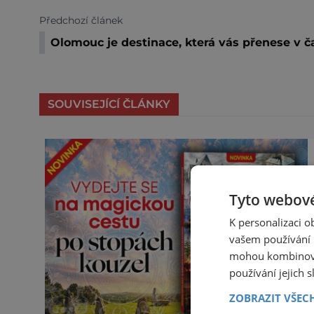
Předchozí článek
Olomouc je destinace, která vás přenese v č
SOUVISEJÍCÍ ČLÁNKY
Tyto webové
K personalizaci 
vašem používání n
mohou kombinovat
používání jejich 
ZOBRAZIT VŠEC