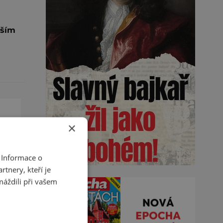
vším
×
 Informace o
tnery, kteří je
máždili při vašem
ou
vní
na