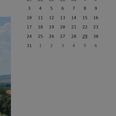
3
4
5
6
7
8
9
10
11
12
13
14
15
16
17
18
19
20
21
22
23
24
25
26
27
28
29
30
31
1
2
3
4
5
6