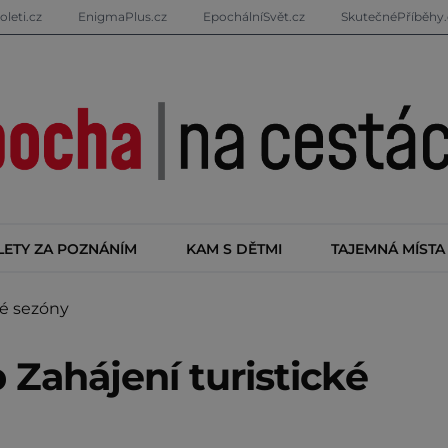
oleti.cz
EnigmaPlus.cz
EpochálníSvět.cz
SkutečnéPříběhy.
LETY ZA POZNÁNÍM
KAM S DĚTMI
TAJEMNÁ MÍSTA
ké sezóny
Zahájení turistické