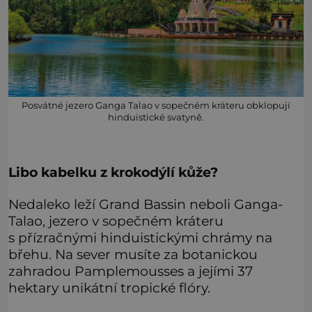
Posvátné jezero Ganga Talao v sopečném kráteru obklopují
hinduistické svatyně.
Libo kabelku z krokodýlí kůže?
Nedaleko leží Grand Bassin neboli Ganga-
Talao, jezero v sopečném kráteru
s přízračnými hinduistickými chrámy na
břehu. Na sever musíte za botanickou
zahradou Pamplemousses a jejími 37
hektary unikátní tropické flóry.