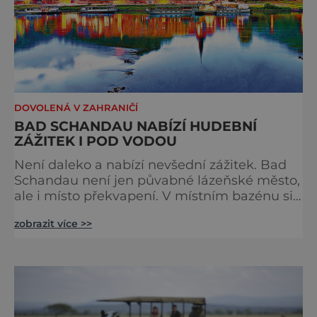
DOVOLENÁ V ZAHRANIČÍ
BAD SCHANDAU NABÍZÍ HUDEBNÍ
ZÁŽITEK I POD VODOU
Není daleko a nabízí nevšední zážitek. Bad
Schandau není jen půvabné lázeňské město,
ale i místo překvapení. V místním bazénu si
totiž můžete vychutnat koncert přímo ve
zobrazit více >>
vodě. Nádherně osvěžující místo leží jen 8
kilometrů od Hřenska a například z Prahy se
tam dostanete vlakem za pouhé dvě hodiny.
I proto je pravděpodobné, že v jeho
bazénech