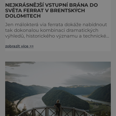
NEJKRÁSNĚJŠÍ VSTUPNÍ BRÁNA DO
SVĚTA FERRAT V BRENTSKÝCH
DOLOMITECH
Jen málokterá via ferrata dokáže nabídnout
tak dokonalou kombinaci dramatických
výhledů, historického významu a technické
přístupnosti jako Via Ferrata Sosat. V srdci
zobrazit více >>
Brentských Dolomit představuje vstupní
bránu do legendárního systému Via delle
Bocchette, který je mezi milovníky ferrat
považován za jednu z nejkrásnějších
vysokohorských tras na světě. Přestože
samotná ferrata nepatří mezi techn