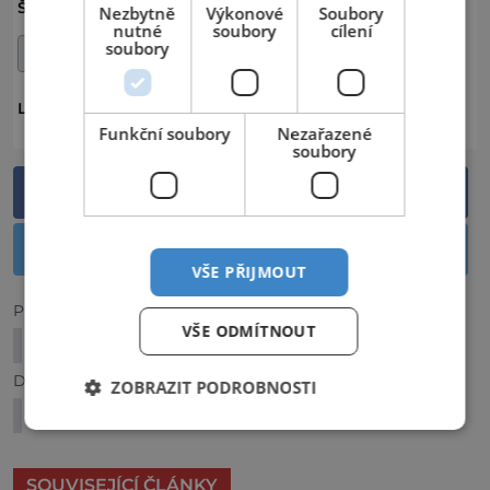
EXOTIKA
KOUPÁNÍ
LETOVISKO
ŠTÍTKY:
Nezbytně
Výkonové
Soubory
nutné
soubory
cílení
soubory
PLÁŽ
MAURICIUS
LOKALITA:
Funkční soubory
Nezařazené
soubory
Sdílet na Facebooku
Sdílet na Twitteru
VŠE PŘIJMOUT
Předchozí článek
VŠE ODMÍTNOUT
VINOBRANÍ NA ZÁMKU KAČINA
Další článek
ZOBRAZIT PODROBNOSTI
FOR INTERIOR
SOUVISEJÍCÍ ČLÁNKY