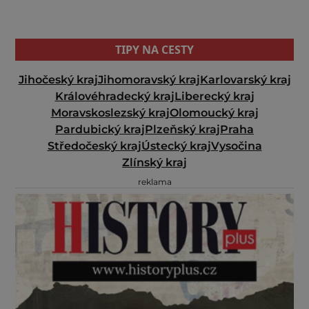
TIPY NA CESTY
Jihočeský kraj
Jihomoravský kraj
Karlovarský kraj
Královéhradecký kraj
Liberecký kraj
Moravskoslezský kraj
Olomoucký kraj
Pardubický kraj
Plzeňský kraj
Praha
Středočeský kraj
Ústecký kraj
Vysočina
Zlínský kraj
reklama