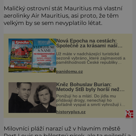
Maličký ostrovní stát Mauritius má vlastní
aerolinky Air Mauritius, asi proto, že těm
velkým by se sem nevyplatilo létat.
Nová Epocha na cestách:
Společně za krásami naší
vlasti
Už máte v nadcházející turistické
sezoně vybráno, které zajímavosti a
pamětihodnosti České republiky
navštívíte? V prodeji je právě nové
číslo Epochy na cestách, které vám
panidomu.cz
při rozhodování určitě pomůž
Kněz Bohuslav Burian:
Metody StB byly horší než
gestapácké trýznění
Ponižují ho a mlátí. Do jídla mu
přidávají drogy, nenechají ho
pořádně vyspat a smrtí vyhrožují i
jeho nejbližším. Burian kruté týrání
historyplus.cz
nevydrží a estébákům podepíše
všechno, co po něm chtějí. Svým
pod
Milovníci pláží narazí už v hlavním městě
Port Louis na bělostný písek, ale ta nejlepší a