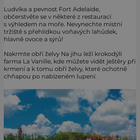
Ludvíka a pevnost Fort Adelaide,
občerstvěte se v některé z restaurací
s výhledem na moře. Nevynechte místní
tržiště s přehlídkou voňavých lahůdek,
hlavně ovoce a sýrů!
Nakrmte obří želvy Na jihu leží krokodýlí
farma La Vanille, kde můžete vidět ještěry při
krmení a k tomu obří želvy, které ochotně
chňapou po nabízeném lupení.