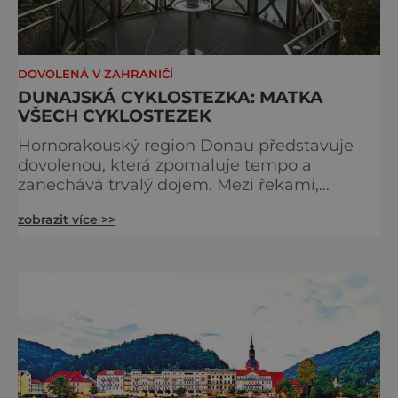
DOVOLENÁ V ZAHRANIČÍ
DUNAJSKÁ CYKLOSTEZKA: MATKA
VŠECH CYKLOSTEZEK
Hornorakouský region Donau představuje
dovolenou, která zpomaluje tempo a
zanechává trvalý dojem. Mezi řekami,
zvlněnou krajinou a mírnými rovinami se zde
zobrazit více >>
propojují pohyb, příroda, gastronomie a
kultura v zážitky, které mají skutečnou
hodnotu. Nejde tu o to být stále výš, rychleji
a dál, ale o výjimečné okamžiky – při
cyklistických výletech podél řek, pěších
túrách s dalekými výhledy, rodinnýc