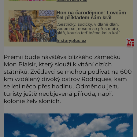
ž
Hon na čarodějnice: Lovcům
šel příkladem sám král
„Sestřičky, sudičky, v dlaně dlaň,
vedem se, nesem se přes moře,
pláň, kouzlo teď točme kol a kol.“
Čarodějnice na scéně deklamují a
historyplus.cz
diváci v hledišti napětím ani
nedýchají. Píše se rok 1606 a
populár
Prémií bude návštěva blízkého zámečku
Mon Plaisir, který slouží k vítání cizích
státníků. Zvědavci se mohou podívat na 600
km vzdálený divoký ostrov Rodrigues, kam
se letí něco přes hodinu. Odměnou je tu
turisty ještě neobjevená příroda, např.
kolonie želv sloních.