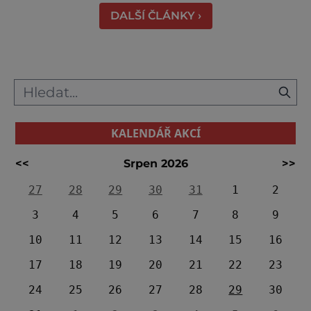
shromažďují statisíce zvířat. Více než 1,5
DALŠÍ ČLÁNKY ›
milionu pakoňů, dop
KALENDÁŘ AKCÍ
<<
Srpen 2026
>>
27
28
29
30
31
1
2
3
4
5
6
7
8
9
10
11
12
13
14
15
16
17
18
19
20
21
22
23
24
25
26
27
28
29
30