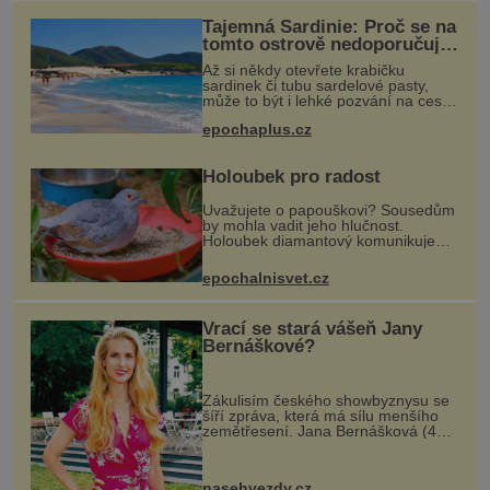
Tajemná Sardinie: Proč se na
tomto ostrově nedoporučuje
pytlovat „mořské
Až si někdy otevřete krabičku
brambory“?
sardinek či tubu sardelové pasty,
může to být i lehké pozvání na cestu
do srdce Středozemního moře, na
epochaplus.cz
ostrov hrdých Sardů. Věděli jste, že
to byl právě italský ostrov Sa
Holoubek pro radost
Uvažujete o papouškovi? Sousedům
by mohla vadit jeho hlučnost.
Holoubek diamantový komunikuje
téměř neslyšitelným pípáním, je
roztomilý a hodí se i pro chovatele
epochalnisvet.cz
začátečníky. Jedná se o nenároč
Vrací se stará vášeň Jany
Bernáškové?
Zákulisím českého showbyznysu se
šíří zpráva, která má sílu menšího
zemětřesení. Jana Bernášková (45)
se prý rozešla s grafikem
Jaroslavem Drtinou (38) sotva pár
týdnů poté, co spolu měli začít nový
nasehvezdy.cz