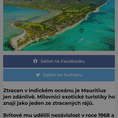
Sdílet na Facebooku
Sdílet na Twitteru
Ztracen v Indickém oceánu je Mauritius
jen zdánlivě. Milovníci exotické turistiky ho
znají jako jeden ze ztracených rájů.
Britové mu udělili nezávislost v roce 1968 a