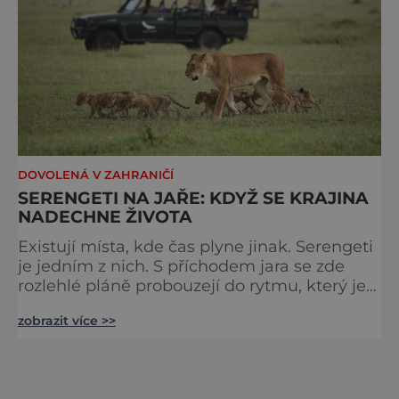
DOVOLENÁ V ZAHRANIČÍ
SERENGETI NA JAŘE: KDYŽ SE KRAJINA
NADECHNE ŽIVOTA
Existují místa, kde čas plyne jinak. Serengeti
je jedním z nich. S příchodem jara se zde
rozlehlé pláně probouzejí do rytmu, který je
starší než lidstvo samo. Vzduch je těžký,
zobrazit více >>
tráva svěží a horizont nekonečný. A právě v
těchto týdnech se odehrává jedno z
nejintenzivnějších přírodních divadel na
světě. Na jihu Serengeti se každoročně