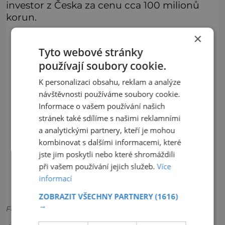
investor z Česka za cenu cca 100 milionů
korun.
×
Tyto webové stránky
používají soubory cookie.
K personalizaci obsahu, reklam a analýze
návštěvnosti používáme soubory cookie.
Informace o vašem používání našich
stránek také sdílíme s našimi reklamními
a analytickými partnery, kteří je mohou
kombinovat s dalšími informacemi, které
jste jim poskytli nebo které shromáždili
při vašem používání jejich služeb.
Více
informací
ZOBRAZIT VŠECHNY PARTNERY
(1616)
→
Foto: Shutterstock