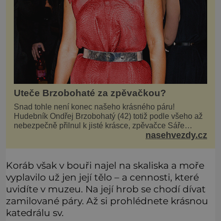
Uteče Brzobohaté za zpěvačkou?
Snad tohle není konec našeho krásného páru!
Hudebník Ondřej Brzobohatý (42) totiž podle všeho až
nebezpečně přilnul k jisté krásce, zpěvačce Sáře
nasehvezdy.cz
Milfajtové (33), která jednou byla hostem v pořadu
Inkognito, kde Ondřej účinkuje. Ondřej Brzobohatý (42).
Hned po natáčení prý za ní přišel s nabídkou, ž
Koráb však v bouři najel na skaliska a moře
vyplavilo už jen její tělo – a cennosti, které
uvidíte v muzeu. Na její hrob se chodí dívat
zamilované páry. Až si prohlédnete krásnou
katedrálu sv.