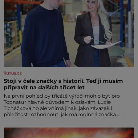
iluxus.cz
Stojí v čele značky s historií. Teď ji musím
připravit na dalších třicet let
Na první pohled by třicáté výročí mohlo být pro
Topnatur hlavně důvodem k oslavám. Lucie
Ticháčková ho ale vnímá jinak, jako závazek i
příležitost rozhodnout, jak má rodinná značka
vypadat v dalších l