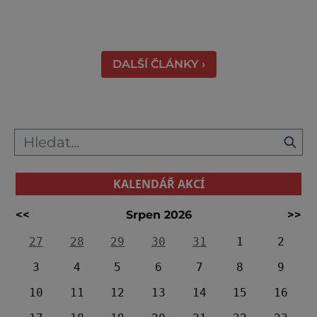
Právě proto tam proudí desítky tisíc turistů.
Zámek, který najdete 9 kilometrů od
Českých Budějovic, byl inspirován anglickým
královským
DALŠÍ ČLÁNKY ›
KALENDÁŘ AKCÍ
<<
Srpen 2026
>>
27
28
29
30
31
1
2
3
4
5
6
7
8
9
10
11
12
13
14
15
16