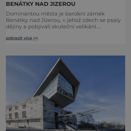
BENÁTKY NAD JIZEROU
Dominantou města je barokní zámek
Benátky nad Jizerou, v jehož zdech se psaly
dějiny a pobývali skuteční velikáni.
Fenomenální dánský astronom Tycho Brahe
zobrazit více >>
tu prováděl svá slavná astronomická měření
a za zavřenými dveřmi laboratoří hledal
elixíry pro lidstvo. Došlo zde i k osudové
spolupráci s jeho přítelem, slavným Janem
Keplerem. Tímto historickým setkáním je
inspirována i zážitková mobilní detek