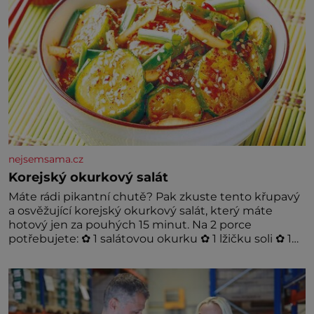
nejsemsama.cz
Korejský okurkový salát
Máte rádi pikantní chutě? Pak zkuste tento křupavý
a osvěžující korejský okurkový salát, který máte
hotový jen za pouhých 15 minut. Na 2 porce
potřebujete: ✿ 1 salátovou okurku ✿ 1 lžičku soli ✿ 1
stroužek česneku ✿ 1 lžíci sójové omáčky ✿ 1 lžíci
rýžového octa ✿ 1 lžičku sezamového oleje ✿ 1 lžičku
chilli ✿ 1 lžičku cukru ✿ 1 jarní cibulku ✿ 1 lžíci
sezamových semínek