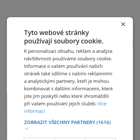
×
Tyto webové stránky
používají soubory cookie.
TIPY NA CESTY
K personalizaci obsahu, reklam a analýze
Jihočeský kraj
Jihomoravský kraj
Karlovarský kraj
návštěvnosti používáme soubory cookie.
Královéhradecký kraj
Liberecký kraj
Informace o vašem používání našich
Moravskoslezský kraj
Olomoucký kraj
stránek také sdílíme s našimi reklamními
Pardubický kraj
Plzeňský kraj
Praha
a analytickými partnery, kteří je mohou
Středočeský kraj
Ústecký kraj
Vysočina
kombinovat s dalšími informacemi, které
Zlínský kraj
jste jim poskytli nebo které shromáždili
při vašem používání jejich služeb.
Více
reklama
informací
ZOBRAZIT VŠECHNY PARTNERY
(1616)
→