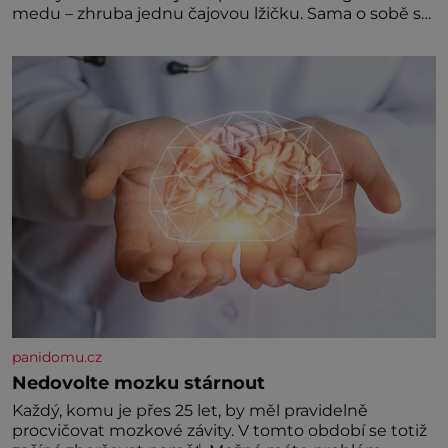
medu – zhruba jednu čajovou lžičku. Sama o sobě se
může zdát bezvýznamná. Teprve když se spojí s
dalšími desítkami tisíc příslušnic svého včelstva,
vznikne jeden z nejdokonalejších organismů
panidomu.cz
Nedovolte mozku stárnout
Každý, komu je přes 25 let, by měl pravidelně
procvičovat mozkové závity. V tomto období se totiž