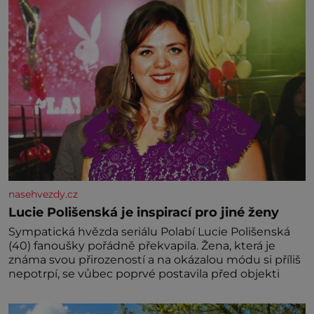
nasehvezdy.cz
Lucie Polišenská je inspirací pro jiné ženy
Sympatická hvězda seriálu Polabí Lucie Polišenská
(40) fanoušky pořádně překvapila. Žena, která je
známa svou přirozeností a na okázalou módu si příliš
nepotrpí, se vůbec poprvé postavila před objekti