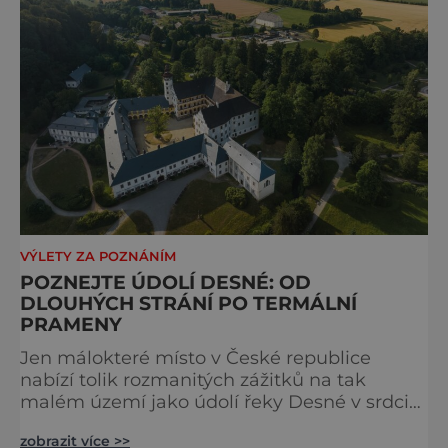
VÝLETY ZA POZNÁNÍM
POZNEJTE ÚDOLÍ DESNÉ: OD
DLOUHÝCH STRÁNÍ PO TERMÁLNÍ
PRAMENY
Jen málokteré místo v České republice
nabízí tolik rozmanitých zážitků na tak
malém území jako údolí řeky Desné v srdci
Jeseníků. Během jediného dne můžete
zobrazit více >>
nahlédnout do útrob jedné z