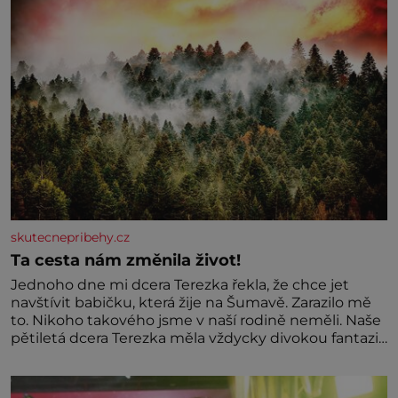
skutecnepribehy.cz
Ta cesta nám změnila život!
Jednoho dne mi dcera Terezka řekla, že chce jet
navštívit babičku, která žije na Šumavě. Zarazilo mě
to. Nikoho takového jsme v naší rodině neměli. Naše
pětiletá dcera Terezka měla vždycky divokou fantazii.
Už odmalička milovala svět pohádek. Každou chvilku
mi říkala, že se jí zdálo o jednorožcích, krásných
princeznách, statečných rytířích a létajících dracích.