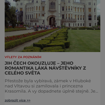
VÝLETY ZA POZNÁNÍM
JIH ČECH OKOUZLUJE – JEHO
ROMANTIKA LÁKÁ NÁVŠTĚVNÍKY Z
CELÉHO SVĚTA
Přestože byla vybíravá, zámek v Hluboké
nad Vltavou si zamilovala i princezna
Krasomila. A vy dopadnete úplně stejně. Je
totiž jedním z nejkrásnějších u nás. Vypadá
zobrazit více >>
jako nazdobený bílý dort na svatební tabuli.