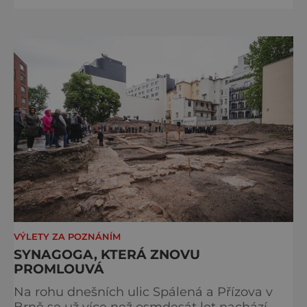
nejvýznamnějších vodních elektráren v
Evropě, vydat se na horské hřebeny, projet se
na koloběžce a den zakončit poznáváním
památek ve Velkých Losinách nebo v
termálním parku. [caption
id="attachment_92379" align="
VÝLETY ZA POZNÁNÍM
SYNAGOGA, KTERÁ ZNOVU
PROMLOUVÁ
Na rohu dnešních ulic Spálená a Přízova v
Brně se už více než osmdesát let nachází