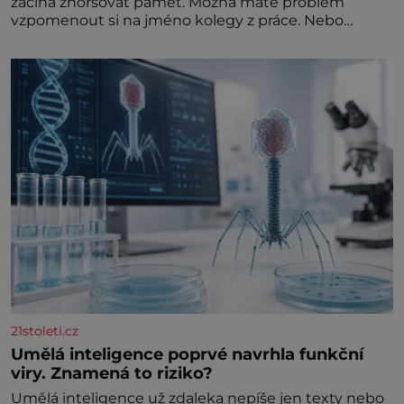
začíná zhoršovat paměť. Možná máte problém
vzpomenout si na jméno kolegy z práce. Nebo
marně v paměti lovíte název knížky, kterou jste
nedávno přečetli. Je to opravdu tak, s věkem jako
kdyby se paměť rozhodla stávkovat. Cvičte
21stoleti.cz
Umělá inteligence poprvé navrhla funkční
viry. Znamená to riziko?
Umělá inteligence už zdaleka nepíše jen texty nebo