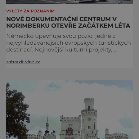
VÝLETY ZA POZNÁNÍM
NOVÉ DOKUMENTAČNÍ CENTRUM V
NORIMBERKU OTEVŘE ZAČÁTKEM LÉTA
Německo upevňuje svou pozici jedné z
nejvyhledávanějších evropských turistických
destinací. Nejnovější kulturní projekty,
otevření inovativních muzeí a velkolepé
zobrazit více >>
rekonstrukce historických památek přitahují
návštěvníky z celého světa. V nadcházejících
měsících se zde propojí kultura, historie i
moderní zážitky do jedinečné nabídky
turistických míst – přinášíme jejich výběr. Po
přibližně pětileté