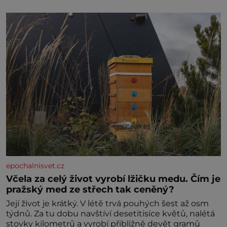
specifické potřeby dítěte. Pro nejmenší je klíčová
jednoduchost, měkkost a bezpečí, proto by pokoj
miminka měl působit především klidně a útulně.
Předškolní věk je
epochalnisvet.cz
Včela za celý život vyrobí lžičku medu. Čím je
pražský med ze střech tak ceněný?
Její život je krátký. V létě trvá pouhých šest až osm
týdnů. Za tu dobu navštíví desetitisíce květů, nalétá
stovky kilometrů a vyrobí přibližně devět gramů