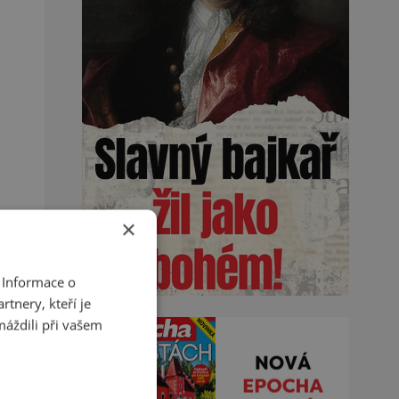
×
 Informace o
tnery, kteří je
máždili při vašem