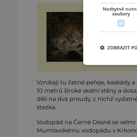
Nezbytně nutn
soubory
Ho
„By
prá
smyšlen
hl
pr
ZOBRAZIT P
Vznikají tu četné peřeje, kaskády 
10 metrů široké skalní stěny a dos
dělí na dva proudy, z nichž vydatně
stezka.
Vodopád na Černé Desné se vel
Mumlavskému vodopádu v Krkono