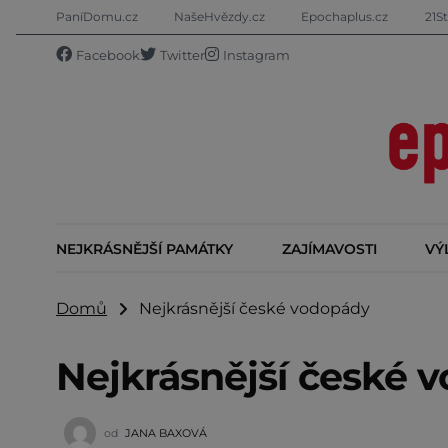
PaníDomu.cz
NašeHvězdy.cz
Epochaplus.cz
21St
Facebook
Twitter
Instagram
NEJKRÁSNĚJŠÍ PAMÁTKY
ZAJÍMAVOSTI
VÝ
Domů
Nejkrásnější české vodopády
Nejkrásnější české 
od
JANA BAXOVÁ