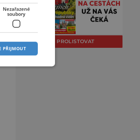
Nezařazené
soubory
PROLISTOVAT
E PŘIJMOUT