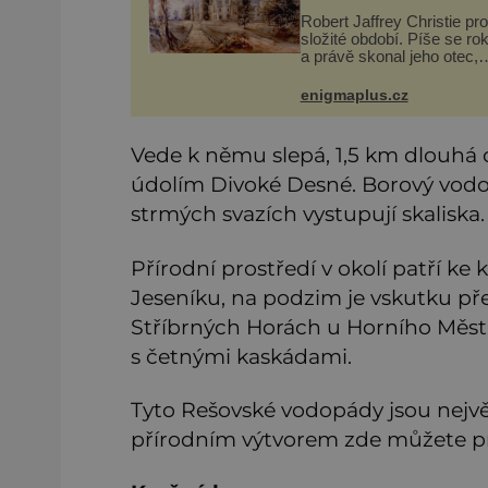
Robert Jaffrey Christie pr
složité období. Píše se ro
a právě skonal jeho otec,
známý továrník William Me
Christie (1829–1900). Sm
enigmaplus.cz
událost je ale doprovázen
ohromným dědictvím̷
Vede k němu slepá, 1,5 km dlouhá 
údolím Divoké Desné. Borový vodo
strmých svazích vystupují skaliska
Přírodní prostředí v okolí patří k
Jeseníku, na podzim je vskutku pře
Stříbrných Horách u Horního Města
s četnými kaskádami.
Tyto Rešovské vodopády jsou nejv
přírodním výtvorem zde můžete pro