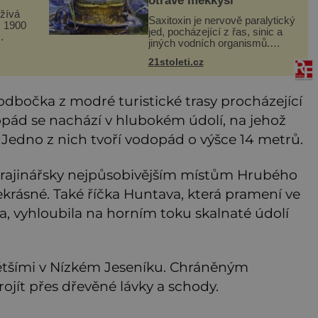
otravě měkkýši
ožívá
Saxitoxin je nervově paralytický
k 1900
jed, pocházející z řas, sinic a
jiných vodních organismů.
llis
Nacházet se však může i v
utná
21stoleti.cz
lidmi konzumovaných mlžích,
a
jako jsou ústřice nebo slávky. K
příznakům otravy patří
odbočka z modré turistické trasy procházející
pád se nachází v hlubokém údolí, na jehož
. Jedno z nich tvoří vodopád o výšce 14 metrů.
e krajinářsky nejpůsobivějším místům Hrubého
krásné. Také říčka Huntava, která pramení ve
, vyhloubila na horním toku skalnaté údolí
ětšími v Nízkém Jeseníku. Chráněným
jít přes dřevěné lávky a schody.