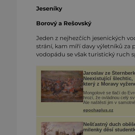
Jeseníky
Borový a Rešovský
Jeden z nejhezčích jesenických vo
strání, kam míří davy výletníků za
vodopádu se však turistický ruch s
Jaroslav ze Šternberk
Neexistující šlechtic,
který z Moravy vyžen
Mongoly
Mongolové se tlačí do Evr
hrozí, že ovládnou celý sv
Ale naštěstí jim v samotn
srdci Evropy stojí v cestě
epochaplus.cz
ale silné království, které
dokáže dobyvatelské hor
zastavit. Co nedokáže žá
Nešťastný duch oběš
milenky děsí student