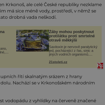
n Krkonoš, ale celé České republiky nezklame
m má sice méně vody, prostředí, v němž se
 tato drobná vada neškodí.
 na
Žáby mohou poskytnout
protilátku proti smrtelné
otravě měkkýši
Saxitoxin je nervově paralytický
ano,
jed, pocházející z řas, sinic a
dné,
jiných vodních organismů.
hé
Nacházet se však může i v
typy
lidmi konzumovaných mlžích,
21stoleti.cz
 na
jako jsou ústřice nebo slávky. K
příznakům otravy patří
tupních řítí skalnatým srázem z hrany
 dolu. Nachází se v Krkonošském národním
část vodopádu z vyhlídky na červeně značené