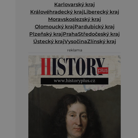
Karlovarský kraj
Královéhradecký kraj
Liberecký kraj
Moravskoslezský kraj
Olomoucký kraj
Pardubický kraj
Plzeňský kraj
Praha
Středočeský kraj
Ústecký kraj
Vysočina
Zlínský kraj
reklama