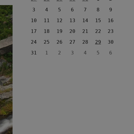
3
4
5
6
7
8
9
10
11
12
13
14
15
16
17
18
19
20
21
22
23
24
25
26
27
28
29
30
31
1
2
3
4
5
6