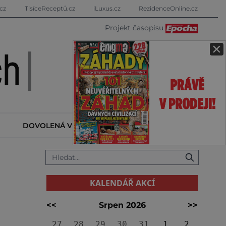
cz
TisíceReceptů.cz
iLuxus.cz
RezidenceOnline.cz
Projekt časopisu
×
DOVOLENÁ V ZAHRANIČÍ
KALENDÁŘ AKCÍ
KALENDÁŘ AKCÍ
<<
Srpen 2026
>>
27
28
29
30
31
1
2