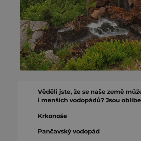
Věděli jste, že se naše země můž
i menších vodopádů? Jsou oblíbe
Krkonoše
Pančavský vodopád