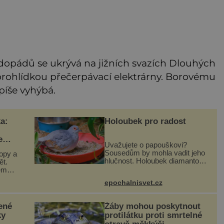
dopádů se ukrývá na jižních svazích Dlouhých
 prohlídkou přečerpávací elektrárny. Borovému
píše vyhýbá.
a:
Holoubek pro radost
e
Uvažujete o papouškovi?
Sousedům by mohla vadit jeho
opy a
hlučnost. Holoubek diamantový
ět.
komunikuje téměř
ém
neslyšitelným pípáním, je
 malé,
epochalnisvet.cz
roztomilý a hodí se i pro
chovatele začátečníky. Jedná
dy
se o nenároč
ené
Žáby mohou poskytnout
ky
protilátku proti smrtelné