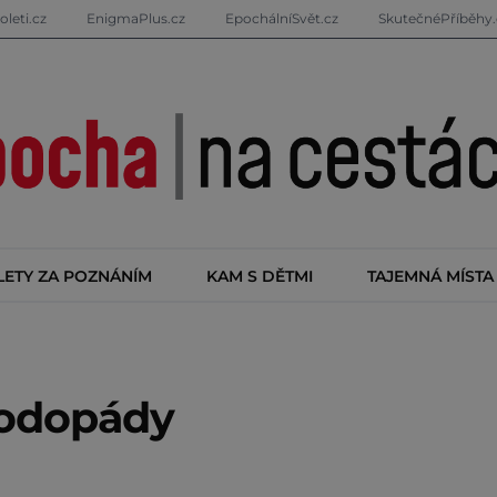
oleti.cz
EnigmaPlus.cz
EpochálníSvět.cz
SkutečnéPříběhy.
LETY ZA POZNÁNÍM
KAM S DĚTMI
TAJEMNÁ MÍSTA
vodopády