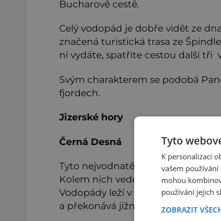
Bucharově cestě.
Celý vodopád je dobře vidět ze d
značená turistická trasa ze Špind
ní vydáte, spatříte cestou další tř
Svým charakterem se podobá Pan
fjordech.
Jizerské hory
Tyto webové
Černá Desná
K personalizaci 
Tyto nejvodnatější vodopády Jizer
vašem používání n
Kolem nich vede červeně značená t
mohou kombinovat
Vodopády leží v místech, kde řeka 
používání jejich 
a překonává jižní okraj pohoří.
ZOBRAZIT VŠEC