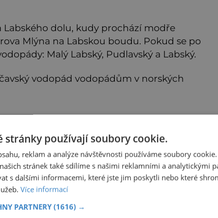
na Labského dolu, kudy prochází modře
lerova Mlýna na Labskou boudu. Pokud se po
i vodopády: Malý Labský, Pudlavský a Labský.
čavský vodopád vodopádům v norských
 stránky používají soubory cookie.
obsahu, reklam a analýze návštěvnosti používáme soubory cookie.
ských hor se nacházejí na říčce Černá Desná.
ašich stránek také sdílíme s našimi reklamními a analytickými par
uristická trasa z Tanvaldu k přehradě Souš.
 s dalšími informacemi, které jste jim poskytli nebo které shro
opouští náhorní pláně Jizerských hor
služeb.
Více informací
HNY PARTNERY
(1616) →