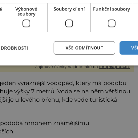
é
Výkonové
Soubory cílení
Funkční soubory
soubory
biti prý existovali! Obývali ostrov Flores
ly to bytosti jen o něco málo vyšší než průměrný stůl,“
vě tak charakterizuje anglický spisovatel J. R. R. Tolkien
ou rasu hobitů. Z půlčíků, jak jim říká, následně udělá
avní hrdiny svých slavných fantasy knih. Podobné bytosti
ý ovšem naši planetu opravdu kdysi obývaly. Šlo o naše
ODROBNOSTI
VŠE ODMÍTNOUT
VŠ
Zajímavé články najdete také na
enigmaplus.cz
a jeden výraznější vodopád, který má podobu
ahuje výšky 7 metrů. Voda se na něm většinou
jší je u levého břehu, kde vede turistická
mi podobá mnohem známějšímu
ších.