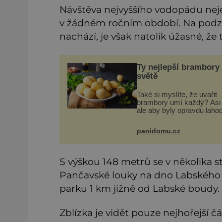
Návštěva nejvyššího vodopádu neje
v žádném ročním období. Na podzi
nachází, je však natolik úžasné, že
Ty nejlepší brambory
světě
Také si myslíte, že uvařit
brambory umí každý? Asi 
ale aby byly opravdu laho
hodí se některé jednoduc
triky. Že jsou různé varné 
panidomu.cz
od A, tedy na saláty, po D
kaši, určitě víte, takže
S výškou 148 metrů se v několika s
Pančavské louky na dno Labského
parku 1 km jižně od Labské boudy.
Zblízka je vidět pouze nejhořejší 