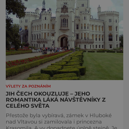
VÝLETY ZA POZNÁNÍM
JIH ČECH OKOUZLUJE – JEHO
ROMANTIKA LÁKÁ NÁVŠTĚVNÍKY Z
CELÉHO SVĚTA
Přestože byla vybíravá, zámek v Hluboké
nad Vltavou si zamilovala i princezna
Krasomila. A vy dopadnete úplně stejně. Je