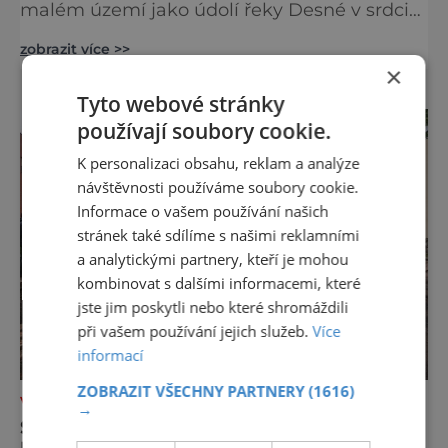
malém území jako údolí řeky Desné v srdci
Jeseníků. Během jediného dne můžete
zobrazit více >>
nahlédnout do útrob jedné z
×
nejvýznamnějších vodních elektráren v
Evropě, vydat se na horské hřebeny, projet se
Tyto webové stránky
na koloběžce a den zakončit poznáváním
používají soubory cookie.
památek ve Velkých Losinách nebo v
termálním parku. [caption
K personalizaci obsahu, reklam a analýze
id="attachment_92379" align="
návštěvnosti používáme soubory cookie.
Informace o vašem používání našich
stránek také sdílíme s našimi reklamními
a analytickými partnery, kteří je mohou
kombinovat s dalšími informacemi, které
jste jim poskytli nebo které shromáždili
při vašem používání jejich služeb.
Více
informací
ZOBRAZIT VŠECHNY PARTNERY
(1616)
VÝLETY ZA POZNÁNÍM
→
SYNAGOGA, KTERÁ ZNOVU