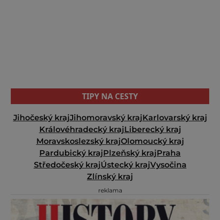
TIPY NA CESTY
Jihočeský kraj
Jihomoravský kraj
Karlovarský kraj
Královéhradecký kraj
Liberecký kraj
Moravskoslezský kraj
Olomoucký kraj
Pardubický kraj
Plzeňský kraj
Praha
Středočeský kraj
Ústecký kraj
Vysočina
Zlínský kraj
reklama