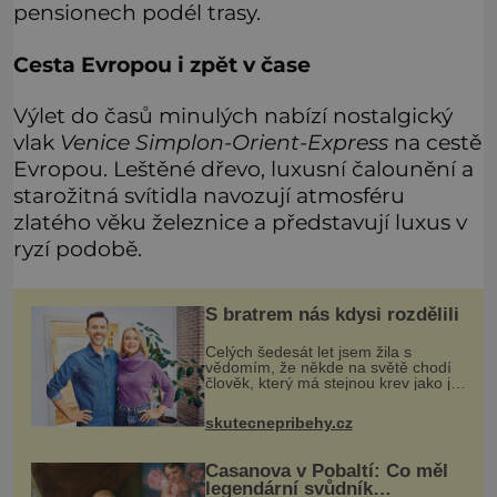
pensionech podél trasy.
Cesta Evropou i zpět v čase
Výlet do časů minulých nabízí nostalgický
vlak
Venice Simplon-Orient-Express
na cestě
Evropou. Leštěné dřevo, luxusní čalounění a
starožitná svítidla navozují atmosféru
zlatého věku železnice a představují luxus v
ryzí podobě.
S bratrem nás kdysi rozdělili
Celých šedesát let jsem žila s
vědomím, že někde na světě chodí
člověk, který má stejnou krev jako já.
Jen jsem si už nedovedla vybavit
jeho tvář. Byli jsme ještě malí, když
skutecnepribehy.cz
jsme s mým o šest let mlad
Casanova v Pobaltí: Co měl
legendární svůdník