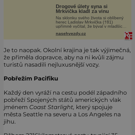
Drogové úlety syna si
Mrkvička kladl za vinu
Na sklonku svého života si oblíbený
herec Ladislav Mrkvička (†81)
upřímně vyčítal, že býval v mladších
letech špatný otec, a tyto výčitky v
nasehvezdy.cz
něm vyvolával hlavně velmi
dramatický osud jeho třetího syna
Je to naopak. Okolní krajina je tak výjimečná,
že přiměla dopravce, aby na ni kvůli zájmu
turistů nasadili nejluxusnější vozy.
Pobřežím Pacifiku
Každý den vyráží na cestu podél západního
pobřeží Spojených států amerických vlak
jménem
Coast Starlight,
který spojuje
města Seattle na severu a Los Angeles na
jihu.