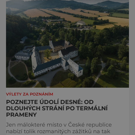
VÝLETY ZA POZNÁNÍM
POZNEJTE ÚDOLÍ DESNÉ: OD
DLOUHÝCH STRÁNÍ PO TERMÁLNÍ
PRAMENY
Jen málokteré místo v České republice
nabízí tolik rozmanitých zážitků na tak