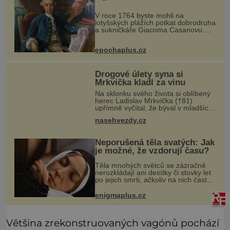
společného se svobodnými
zednáři?
V roce 1764 byste mohli na
lotyšských plážích potkat dobrodruha
a sukničkáře Giacoma Casanovu.
Jeho cesta k Baltskému moři však
nebyla turistickým výletem, ale ryze
epochaplus.cz
pracovní cestou se zištnými úmysly.
Drogové úlety syna si
Mrkvička kladl za vinu
Na sklonku svého života si oblíbený
herec Ladislav Mrkvička (†81)
upřímně vyčítal, že býval v mladších
letech špatný otec, a tyto výčitky v
nasehvezdy.cz
něm vyvolával hlavně velmi
dramatický osud jeho třetího syna
Neporušená těla svatých: Jak
je možné, že vzdorují času?
Těla mnohých světců se zázračně
nerozkládají ani desítky či stovky let
po jejich smrti, ačkoliv na nich často
nebylo provedeno balzamování či
jiné pokusy o konzervaci.
enigmaplus.cz
Neporušené ostatky bývají považo
Většina zrekonstruovaných vagónů pochází