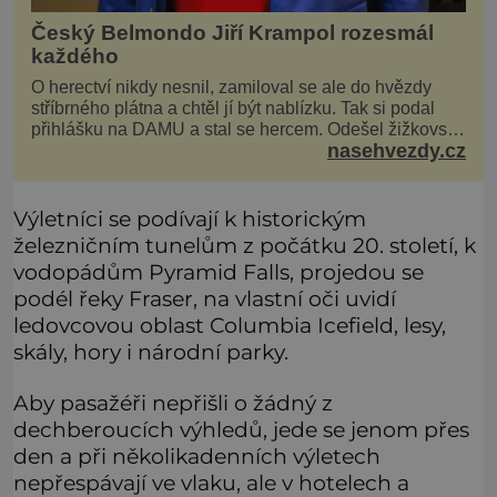
Český Belmondo Jiří Krampol rozesmál
každého
O herectví nikdy nesnil, zamiloval se ale do hvězdy
stříbrného plátna a chtěl jí být nablízku. Tak si podal
přihlášku na DAMU a stal se hercem. Odešel žižkovský
nasehvezdy.cz
matador, který všude rozdával humor, i když jemu
samotnému do smíchu zrovna nebylo. Do poslední
chvíle bojoval hlavně svým optimismem a vti
Výletníci se podívají k historickým
železničním tunelům z počátku 20. století, k
vodopádům Pyramid Falls, projedou se
podél řeky Fraser, na vlastní oči uvidí
ledovcovou oblast Columbia Icefield, lesy,
skály, hory i národní parky.
Aby pasažéři nepřišli o žádný z
dechberoucích výhledů, jede se jenom přes
den a při několikadenních výletech
nepřespávají ve vlaku, ale v hotelech a