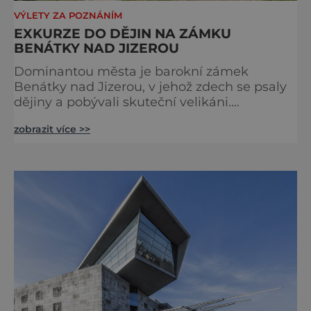
VÝLETY ZA POZNÁNÍM
EXKURZE DO DĚJIN NA ZÁMKU
BENÁTKY NAD JIZEROU
Dominantou města je barokní zámek
Benátky nad Jizerou, v jehož zdech se psaly
dějiny a pobývali skuteční velikáni.
Fenomenální dánský astronom Tycho Brahe
zobrazit více >>
tu prováděl svá slavná astronomická měření
a za zavřenými dveřmi laboratoří hledal
elixíry pro lidstvo. Došlo zde i k osudové
spolupráci s jeho přítelem, slavným Janem
Keplerem. Tímto historickým setkáním je
inspirována i zážitková mobilní detek