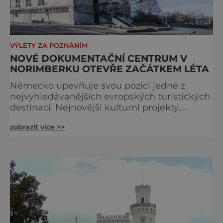
VÝLETY ZA POZNÁNÍM
NOVÉ DOKUMENTAČNÍ CENTRUM V
NORIMBERKU OTEVŘE ZAČÁTKEM LÉTA
Německo upevňuje svou pozici jedné z
nejvyhledávanějších evropských turistických
destinací. Nejnovější kulturní projekty,
otevření inovativních muzeí a velkolepé
zobrazit více >>
rekonstrukce historických památek přitahují
návštěvníky z celého světa. V nadcházejících
měsících se zde propojí kultura, historie i
moderní zážitky do jedinečné nabídky
turistických míst – přinášíme jejich výběr. Po
přibližně pětileté