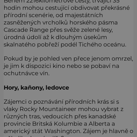
Během 2216kilometrové cesty, trvající 35
hodin mohou cestující obdivovat překrásné
přírodní scenérie, od majestátních
zasněžených vrcholků horského pásma
Cascade Range přes svěže zelené lesy,
úrodná údolí až k dlouhým úsekům
skalnatého pobřeží podél Tichého oceánu.
Pokud by je pohled ven přece jenom omrzel,
je jim k dispozici kino nebo se pobaví na
ochutnávce vín.
Hory, kaňony, ledovce
Zájemci o poznávání přírodních krás si s
vlaky Rocky Mountaineer mohou vybrat z
různých tras, vedoucích přes kanadské
provincie Britská Kolumbie a Alberta a
americký stát Washington. Zájem je hlavně o