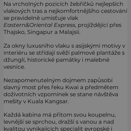
Na vrcholných pozicích žebříčků nejlepších
vlakových tras a nejkomfortnějšího cestování
se pravidelně umisťuje vlak
Eastern
&Oriental Express
, projíždějící přes
Thajsko, Singapur a Malajsii.
Za okny luxusního vlaku s asijskými motivy v
interiéru se střídají svěží palmové plantáže s
džunglí, historické památky i malebné
vesnice.
Nezapomenutelným dojmem zapůsobí
slavný most přes řeku Kwai a předmětem
doživotních vzpomínek se stane návštěva
mešity v Kuala Kangsar.
Každá kabina má přitom svou koupelnu,
levnější se sprchou, dražší s vanou a nad
kvalitou vynikajících specialit evropské i