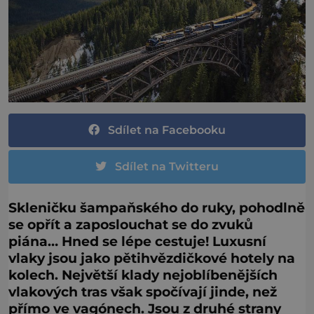
Sdílet na Facebooku
Sdílet na Twitteru
Skleničku šampaňského do ruky, pohodlně
se opřít a zaposlouchat se do zvuků
piána… Hned se lépe cestuje! Luxusní
vlaky jsou jako pětihvězdičkové hotely na
kolech. Největší klady nejoblíbenějších
vlakových tras však spočívají jinde, než
přímo ve vagónech. Jsou z druhé strany