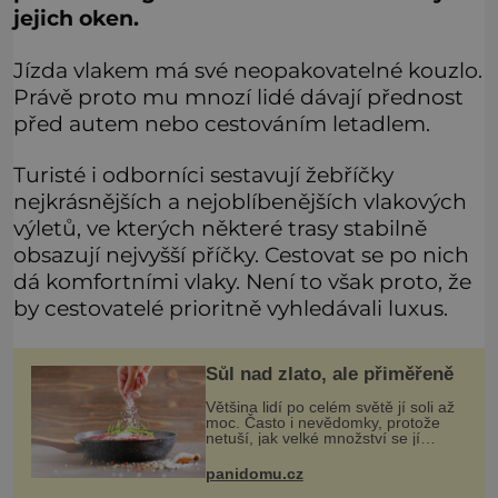
jejich oken.
Jízda vlakem má své neopakovatelné kouzlo.
Právě proto mu mnozí lidé dávají přednost
před autem nebo cestováním letadlem.
Turisté i odborníci sestavují žebříčky
nejkrásnějších a nejoblíbenějších vlakových
výletů, ve kterých některé trasy stabilně
obsazují nejvyšší příčky. Cestovat se po nich
dá komfortními vlaky. Není to však proto, že
by cestovatelé prioritně vyhledávali luxus.
Sůl nad zlato, ale přiměřeně
Většina lidí po celém světě jí soli až
moc. Často i nevědomky, protože
netuší, jak velké množství se jí
skrývá v průmyslově vyráběných
potravinách, dokonce i těch
panidomu.cz
sladkých. Sůl je zdravá