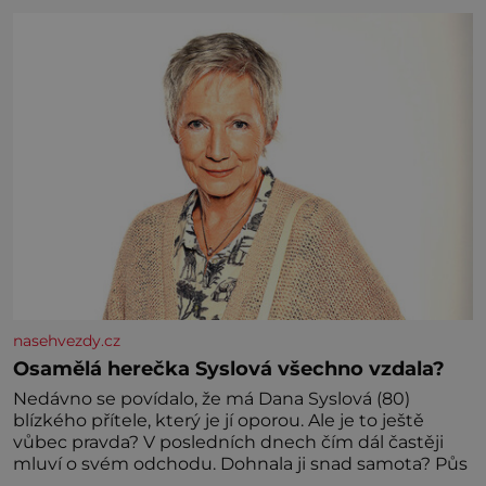
nasehvezdy.cz
Osamělá herečka Syslová všechno vzdala?
Nedávno se povídalo, že má Dana Syslová (80)
blízkého přítele, který je jí oporou. Ale je to ještě
vůbec pravda? V posledních dnech čím dál častěji
mluví o svém odchodu. Dohnala ji snad samota? Půs